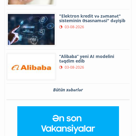
"Elektron kredit və zəmanət"
sisteminin Əsasnaməsi" dəyişib
03-08-2026
“Alibaba” yeni AI modelini
təqdim edib
03-08-2026
Bütün xəbərlər