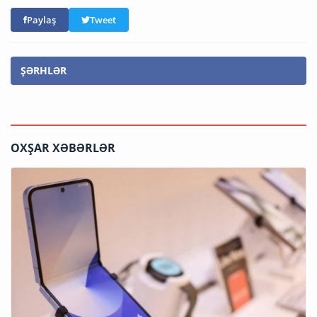
Paylaş
Tweet
ŞƏRHLƏR
OXŞAR XƏBƏRLƏR