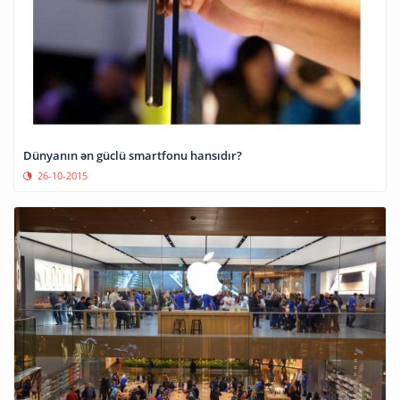
Dünyanın ən güclü smartfonu hansıdır?
26-10-2015