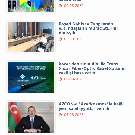
06-08-2026
Rəşad Nəbiyev Zəngilanda
vətəndaşların müraciətlərini
dinləyib
06-08-2026
Xəzər dənizinin dibi ilə Trans-
Xəzər Fiber-Optik Kabel Xəttinin
çəkilişi başa çatıb
06-08-2026
AZCON-a "Azərkosmos"la bağlı
yeni səlahiyyətlər verilib
06-08-2026