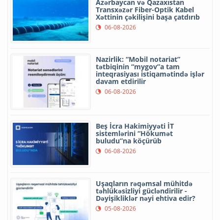
Azərbaycan və Qazaxıstan
Transxəzər Fiber-Optik Kabel
Xəttinin çəkilişini başa çatdırıb
06-08-2026
Nazirlik: “Mobil notariat”
tətbiqinin “mygov”a tam
inteqrasiyası istiqamətində işlər
davam etdirilir
06-08-2026
Beş İcra Hakimiyyəti İT
sistemlərini “Hökumət
buludu”na köçürüb
06-08-2026
Uşaqların rəqəmsal mühitdə
təhlükəsizliyi gücləndirilir -
Dəyişikliklər nəyi ehtiva edir?
05-08-2026