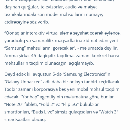
daşınan qurğular, televizorlar, audio və məişət
texnikalarındakı son model məhsullarını nümayiş
etdirəcəyinə söz verib.
“Qonaqlar interaktiv virtual aləmə səyahət edərək əyləncə,
yaradıcılıq və səmərəlilik məqsədlərinə xidmət edən yeni
“Samsung” məhsullarını görəcəklər”, - məlumatda deyilir.
Amma şirkət 45 dəqiqəlik təqdimat zamanı konkret hansı
məhsulların təqdim olunacağını açıqlamayıb.
Qeyd edək ki, avqustun 5-də “Samsung Electronics”in
“Galaxy Unpacked” adlı daha bir onlayn tədbiri keçiriləcək.
Tədbir zamanı korporasiya beş yeni mobil məhsul təqdim
edəcək. “Yonhap” agentliyinin məlumatına görə, bunlar
“Note 20” fableti, “Fold 2” və “Flip 5G” bükülələn
smartfonları, “Buds Live” simsiz qulaqcıqları və “Watch 3”
smartsaatları olacaq.