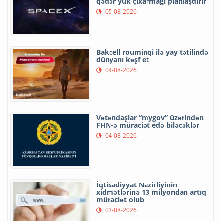
qədər yük çıxarmağı planlaşdırır
05-08-2026
Bakcell rouminqi ilə yay tətilində
dünyanı kəşf et
04-08-2026
Vətəndaşlar “mygov” üzərindən
FHN-ə müraciət edə biləcəklər
04-08-2026
İqtisadiyyat Nazirliyinin
xidmətlərinə 13 milyondan artıq
müraciət olub
03-08-2026