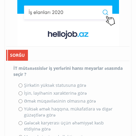
SORĞU
İT mütəxəssislər iş yerlərini hansı meyarlar əsasında
seçir ?
Şirkətin yüksək statusuna görə
İşin, layihənin xarakterinə görə
Əmək müqaviləsinin olmasına görə
Yüksək əmək haqqına, mükafatlara və digər
güzəştlərə görə
Gələcək karyerası üçün əhəmiyyət kəsb
etdiyinə görə