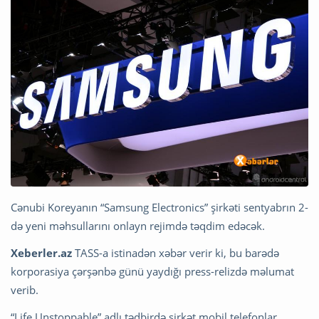
Cənubi Koreyanın “Samsung Electronics” şirkəti sentyabrın 2-
də yeni məhsullarını onlayn rejimdə təqdim edəcək.
Xeberler.az
TASS-a istinadən xəbər verir ki, bu barədə
korporasiya çərşənbə günü yaydığı press-relizdə məlumat
verib.
“Life Unstoppable” adlı tədbirdə şirkət mobil telefonlar,