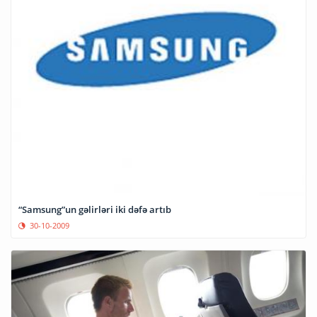
“Samsung”un gəlirləri iki dəfə artıb
30-10-2009