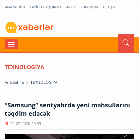
ANA SƏHİFƏ
LAYİHƏ HAQQINDA
ARXİV
XƏBƏRLƏR
ƏLAQƏ
TEXNOLOGİYA
Ana Səhifə
TEXNOLOGİYA
“Samsung” sentyabrda yeni məhsullarını
təqdim edəcək
22-07-2020
20:55