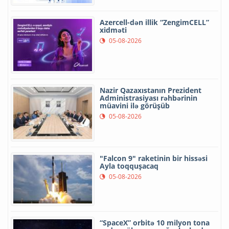
Azercell-dən illik “ZengimCELL”
xidməti
05-08-2026
Nazir Qazaxıstanın Prezident
Administrasiyası rəhbərinin
müavini ilə görüşüb
05-08-2026
"Falcon 9" raketinin bir hissəsi
Ayla toqquşacaq
05-08-2026
“SpaceX” orbitə 10 milyon tona