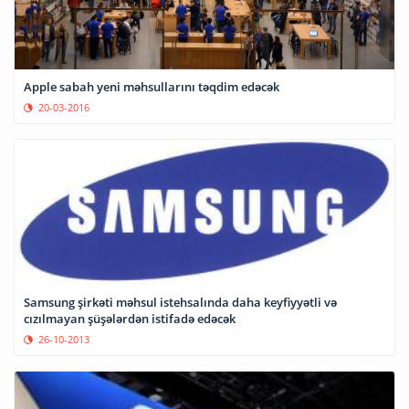
Apple sabah yeni məhsullarını təqdim edəcək
20-03-2016
Samsung şirkəti məhsul istehsalında daha keyfiyyətli və
cızılmayan şüşələrdən istifadə edəcək
26-10-2013