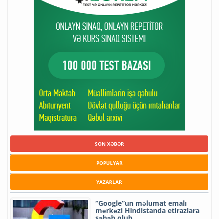
SON XƏBƏR
POPULYAR
YAZARLAR
“Google”un məlumat emalı
mərkəzi Hindistanda etirazlara
səbəb olub