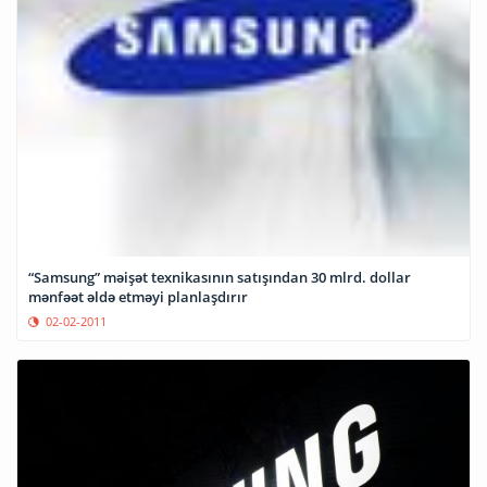
“Samsung” məişət texnikasının satışından 30 mlrd. dollar
mənfəət əldə etməyi planlaşdırır
02-02-2011