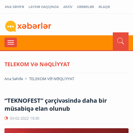
ANA SƏHİFƏ
LAYİHƏ HAQQINDA
ARXİV
XƏBƏRLƏR
ƏLAQƏ
TELEKOM VƏ NƏQLİYYAT
Ana Səhifə
TELEKOM VƏ NƏQLİYYAT
“TEKNOFEST” çərçivəsində daha bir
müsabiqə elan olunub
03-02-2022
19:30