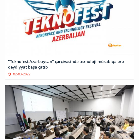
"Teknofest Azərbaycan" çərçivəsində texnoloji müsabiqələrə
qeydiyyat başa çatıb
02-03-2022