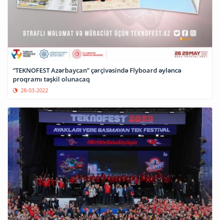
“TEKNOFEST Azərbaycan” çərçivəsində Flyboard əyləncə
proqramı təşkil olunacaq
28-03-2022