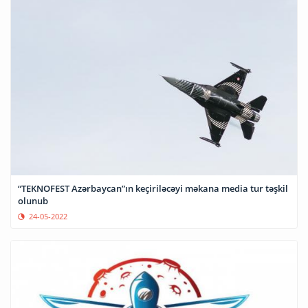
“TEKNOFEST Azərbaycan”ın keçiriləcəyi məkana media tur təşkil
olunub
24-05-2022