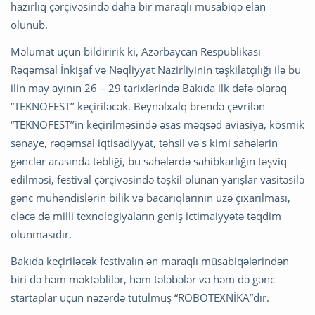
hazırlıq çərçivəsində daha bir maraqlı müsabiqə elan
olunub.
Məlumat üçün bildiririk ki, Azərbaycan Respublikası
Rəqəmsal İnkişaf və Nəqliyyat Nazirliyinin təşkilatçılığı ilə bu
ilin may ayının 26 – 29 tarixlərində Bakıda ilk dəfə olaraq
“TEKNOFEST’’ keçiriləcək. Beynəlxalq brendə çevrilən
“TEKNOFEST’’in keçirilməsində əsas məqsəd aviasiya, kosmik
sənaye, rəqəmsal iqtisadiyyat, təhsil və s kimi sahələrin
gənclər arasında təbliği, bu sahələrdə sahibkarlığın təşviq
edilməsi, festival çərçivəsində təşkil olunan yarışlar vasitəsilə
gənc mühəndislərin bilik və bacarıqlarının üzə çıxarılması,
eləcə də milli texnologiyaların geniş ictimaiyyətə təqdim
olunmasıdır.
Bakıda keçiriləcək festivalın ən maraqlı müsabiqələrindən
biri də həm məktəblilər, həm tələbələr və həm də gənc
startaplar üçün nəzərdə tutulmuş “ROBOTEXNİKA”dır.