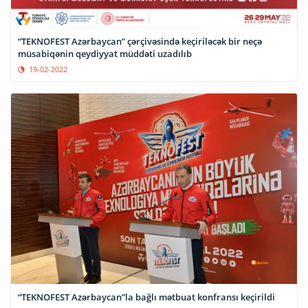
“TEKNOFEST Azərbaycan” çərçivəsində keçiriləcək bir neçə
müsabiqənin qeydiyyat müddəti uzadılıb
19-02-2022
“TEKNOFEST Azərbaycan”la bağlı mətbuat konfransı keçirildi