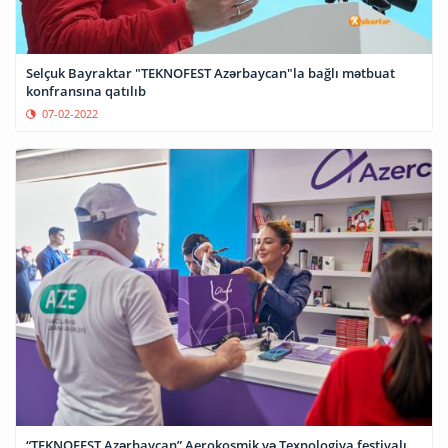
Selçuk Bayraktar "TEKNOFEST Azərbaycan"la bağlı mətbuat
konfransına qatılıb
07-02-2022
“TEKNOFEST Azərbaycan” Aerokosmik və Texnologiya festivalı