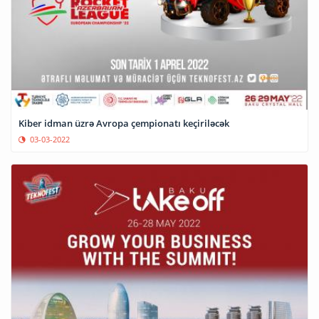
Kiber idman üzrə Avropa çempionatı keçiriləcək
03-03-2022