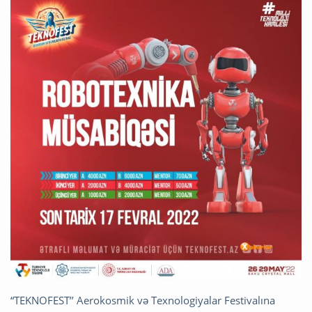
“TEKNOFEST’’ Aerokosmik və Texnologiyalar Festivalına