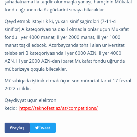
şəhadətnamə ilə təqdir olunmaqla yanaşı, həmçinin Mükafat
fondu uğrunda da öz güclərini sınaya biləcəklər.
Qeyd etmək istəyirik ki, yuxarı sinif şagirdləri (7-11-ci
siniflər) A kateqoriyasına daxil olmaqla onlar üçün Mükafat
fondu I yer 4000 manat, II yer 2000 manat, III yer 1000
manat təşkil edəcək. Azərbaycanda təhsil alan universitet
tələbələri B kateqoriyasında I yer 6000 AZN, II yer 4000
AZN, III yer 2000 AZN-dən ibarət Mükafat fondu uğrunda
mübarizəyə qoşula biləcəklər.
Müsabiqədə iştirak etmək üçün son müraciət tarixi 17 fevral
2022-ci ildir.
Qeydiyyat üçün elektron
keçid:
https://teknofest.az/az/competitions/
Paylaş
Tweet