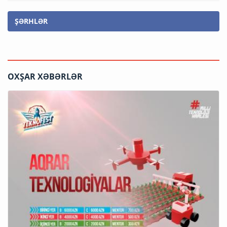
ŞƏRHLƏR
OXŞAR XƏBƏRLƏR