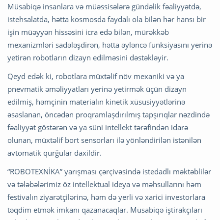
Müsabiqə insanlara və müəssisələrə gündəlik fəaliyyətdə,
istehsalatda, hətta kosmosda faydalı ola bilən hər hansı bir
işin müəyyən hissəsini icra edə bilən, mürəkkəb
mexanizmləri sadələşdirən, hətta əyləncə funksiyasını yerinə
yetirən robotların dizayn edilməsini dəstəkləyir.
Qeyd edək ki, robotlara müxtəlif növ mexaniki və ya
pnevmatik əməliyyatları yerinə yetirmək üçün dizayn
edilmiş, həmçinin materialın kinetik xüsusiyyətlərinə
əsaslanan, öncədən proqramlaşdırılmış tapşırıqlar nəzdində
fəaliyyət göstərən və ya süni intellekt tərəfindən idarə
olunan, müxtəlif bort sensorları ilə yönləndirilən istənilən
avtomatik qurğular daxildir.
“ROBOTEXNİKA” yarışması çərçivəsində istedadlı məktəblilər
və tələbələrimiz öz intellektual ideya və məhsullarını həm
festivalın ziyarətçilərinə, həm də yerli və xarici investorlara
təqdim etmək imkanı qazanacaqlar. Müsabiqə iştirakçıları