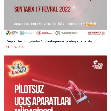
"Aqrar texnologiyalar" müsabiqəsinə qeydiyyat aparılır
11-02-2022