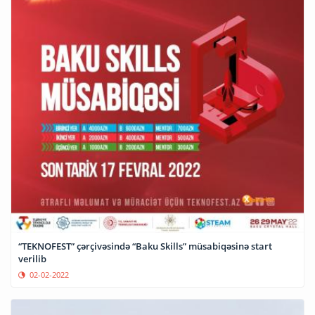
“TEKNOFEST” çərçivəsində “Baku Skills” müsabiqəsinə start
verilib
02-02-2022