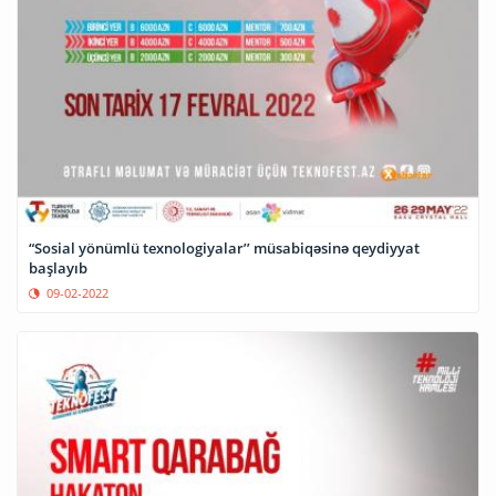
“Sosial yönümlü texnologiyalar’’ müsabiqəsinə qeydiyyat
başlayıb
09-02-2022