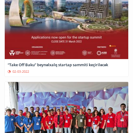
“Take Off Baku” beynəlxalq startap sammiti keçiriləcək
02-03-2022