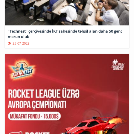
‘’Technest’’ çərçivəsində İKT sahəsində təhsil alan daha 50 gənc
məzun olub
25-07-2022