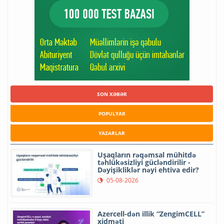
SON XƏBƏR
POPULYAR
YAZARLAR
Uşaqların rəqəmsal mühitdə
təhlükəsizliyi gücləndirilir -
Dəyişikliklər nəyi ehtiva edir?
05-08-2026
Azercell-dən illik “ZengimCELL”
xidməti