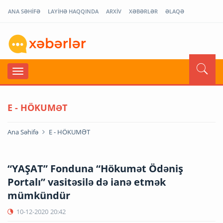
ANA SƏHİFƏ
LAYİHƏ HAQQINDA
ARXİV
XƏBƏRLƏR
ƏLAQƏ
E - HÖKUMƏT
Ana Səhifə
E - HÖKUMƏT
“YAŞAT” Fonduna “Hökumət Ödəniş
Portalı” vasitəsilə də ianə etmək
mümkündür
10-12-2020
20:42