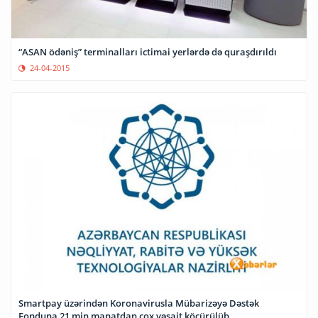
“ASAN ödəniş” terminalları ictimai yerlərdə də quraşdırıldı
24-04-2015
Smartpay üzərindən Koronavirusla Mübarizəyə Dəstək
Fonduna 21 min manatdan çox vəsait köçürülüb