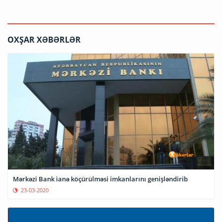
OXŞAR XƏBƏRLƏR
Mərkəzi Bank ianə köçürülməsi imkanlarını genişləndirib
23-03-2020