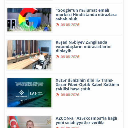
“Google”un məlumat emalı
mərkəzi Hindistanda etirazlara
səbəb olub
06-08-2026
Rəşad Nəbiyev Zəngilanda
vətəndaşların müraciətlərini
dinləyib
06-08-2026
Xəzər dənizinin dibi ilə Trans-
Xəzər Fiber-Optik Kabel Xəttinin
çəkilişi başa çatıb
06-08-2026
AZCON-a "Azərkosmos"la bağlı
yeni səlahiyyətlər verilib