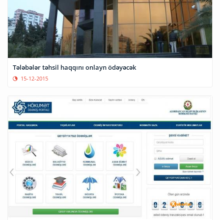
Tələbələr təhsil haqqını onlayn ödəyəcək
15-12-2015