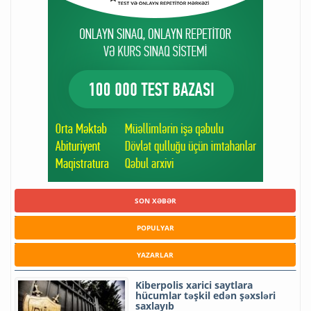
SON XƏBƏR
POPULYAR
YAZARLAR
Kiberpolis xarici saytlara
hücumlar təşkil edən şəxsləri
saxlayıb