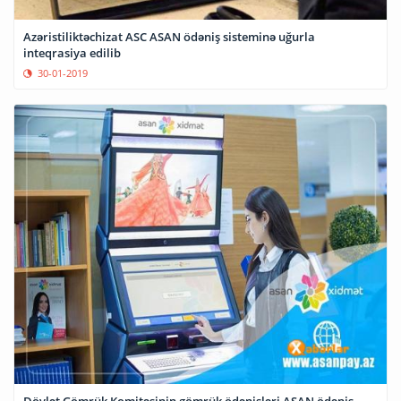
Azəristiliktəchizat ASC ASAN ödəniş sisteminə uğurla
inteqrasiya edilib
30-01-2019
Dövlət Gömrük Komitəsinin gömrük ödənişləri ASAN ödəniş