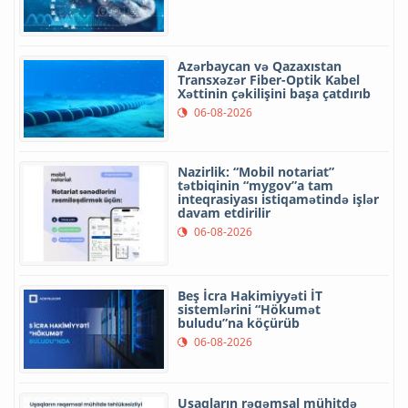
Azərbaycan və Qazaxıstan
Transxəzər Fiber-Optik Kabel
Xəttinin çəkilişini başa çatdırıb
06-08-2026
Nazirlik: “Mobil notariat”
tətbiqinin “mygov”a tam
inteqrasiyası istiqamətində işlər
davam etdirilir
06-08-2026
Beş İcra Hakimiyyəti İT
sistemlərini “Hökumət
buludu”na köçürüb
06-08-2026
Uşaqların rəqəmsal mühitdə