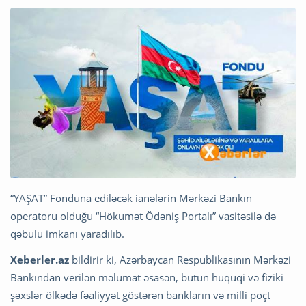
“YAŞAT” Fonduna ediləcək ianələrin Mərkəzi Bankın
operatoru olduğu “Hökumət Ödəniş Portalı” vasitəsilə də
qəbulu imkanı yaradılıb.
Xeberler.az
bildirir ki, Azərbaycan Respublikasının Mərkəzi
Bankından verilən məlumat əsasən, bütün hüquqi və fiziki
şəxslər ölkədə fəaliyyət göstərən bankların və milli poçt