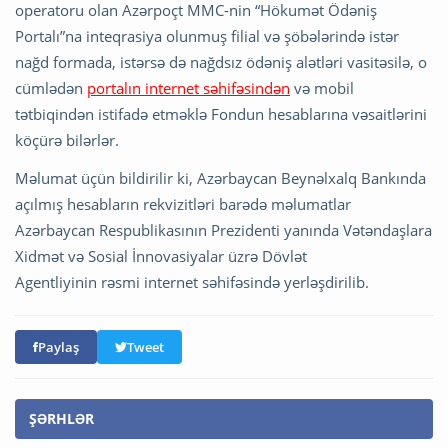
operatoru olan Azərpoçt MMC-nin “Hökumət Ödəniş
Portalı”na inteqrasiya olunmuş filial və şöbələrində istər
nağd formada, istərsə də nağdsız ödəniş alətləri vasitəsilə, o
cümlədən
portalın internet səhifəsindən
və mobil
tətbiqindən istifadə etməklə Fondun hesablarına vəsaitlərini
köçürə bilərlər.
Məlumat üçün bildirilir ki, Azərbaycan Beynəlxalq Bankında
açılmış hesabların rekvizitləri barədə məlumatlar
Azərbaycan Respublikasının Prezidenti yanında Vətəndaşlara
Xidmət və Sosial İnnovasiyalar üzrə Dövlət
Agentliyinin rəsmi internet səhifəsində yerləşdirilib.
Paylaş
Tweet
ŞƏRHLƏR