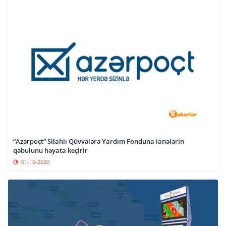
“Azərpoçt” Silahlı Qüvvələrə Yardım Fonduna ianələrin
qəbulunu həyata keçirir
01-10-2020