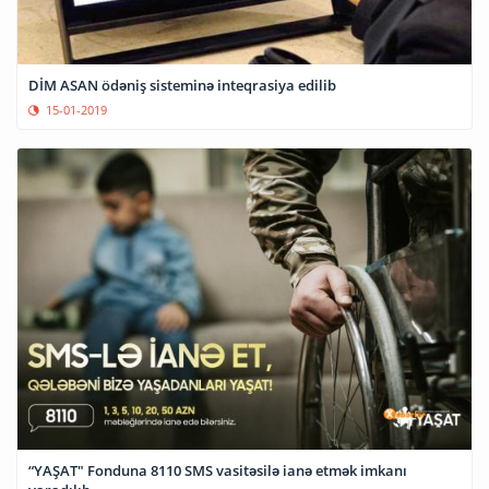
DİM ASAN ödəniş sisteminə inteqrasiya edilib
15-01-2019
“YAŞAT" Fonduna 8110 SMS vasitəsilə ianə etmək imkanı