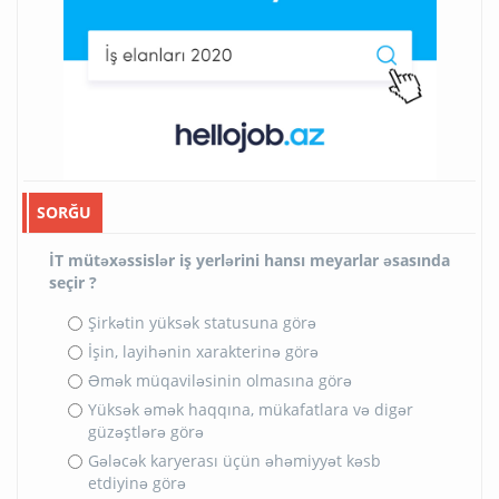
SORĞU
İT mütəxəssislər iş yerlərini hansı meyarlar əsasında
seçir ?
Şirkətin yüksək statusuna görə
İşin, layihənin xarakterinə görə
Əmək müqaviləsinin olmasına görə
Yüksək əmək haqqına, mükafatlara və digər
güzəştlərə görə
Gələcək karyerası üçün əhəmiyyət kəsb
etdiyinə görə