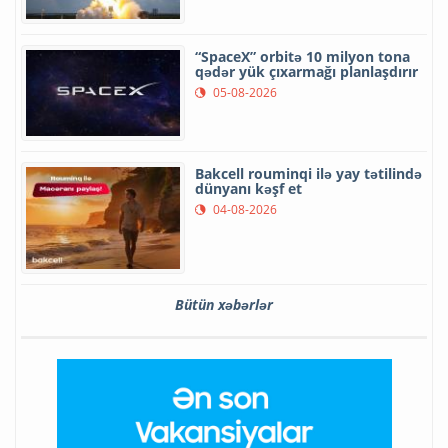
“SpaceX” orbitə 10 milyon tona
qədər yük çıxarmağı planlaşdırır
05-08-2026
Bakcell rouminqi ilə yay tətilində
dünyanı kəşf et
04-08-2026
Bütün xəbərlər