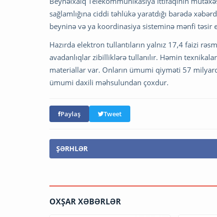
Beynəlxalq Telekommunikasiya İttifaqının mütəxəssi
sağlamlığına ciddi təhlükə yaratdığı barədə xəbərda
beyninə və ya koordinasiya sisteminə mənfi təsir e
Hazırda elektron tullantıların yalnız 17,4 faizi rəs
avadanlıqlar zibilliklərə tullanılır. Həmin texnikala
materiallar var. Onların ümumi qiyməti 57 milyard 
ümumi daxili məhsulundan çoxdur.
Paylaş
Tweet
ŞƏRHLƏR
OXŞAR XƏBƏRLƏR