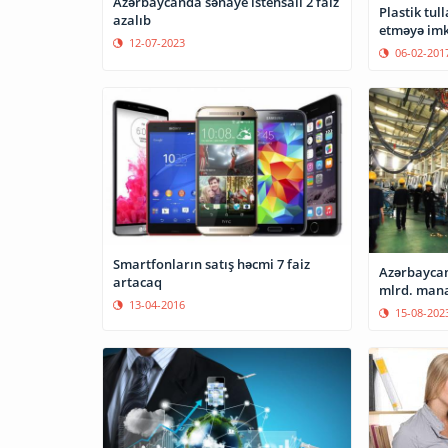
Azərbaycanda sənaye istehsalı 2 faiz
Plastik tul
azalıb
etməyə imk
12-07-2023
06-02-201
Smartfonların satış həcmi 7 faiz
Azərbaycan
artacaq
mlrd. mana
13-04-2016
15-08-202