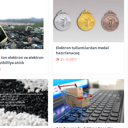
Elektron tullantılardan medal
hazırlanacaq
 ton elektron və elektron
21-12-2017
ibilliyə atılıb
5