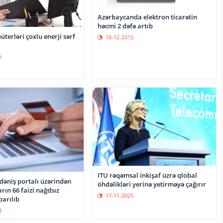
Azərbaycanda elektron ticarətin
həcmi 2 dəfə artıb
erləri çoxlu enerji sərf
16-12-2015
5
ITU rəqəmsal inkişaf üzrə qlobal
əniş portalı üzərindən
öhdəlikləri yerinə yetirməyə çağırır
rın 66 faizi nağdsız
17-11-2025
arılıb
3