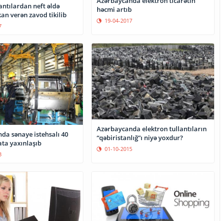
Azərbaycanda elektron ticarətin
lantılardan neft əldə
həcmi artıb
an verən zavod tikilib
19-04-2017
7
Azərbaycanda elektron tullantıların
da sənaye istehsalı 40
“qəbiristanlığ”ı niyə yoxdur?
ta yaxınlaşıb
01-10-2015
3