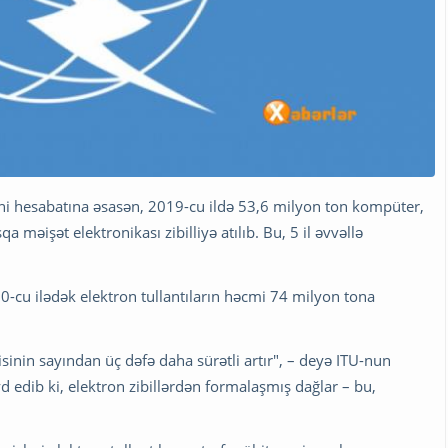
eni hesabatına əsasən, 2019-cu ildə 53,6 milyon ton kompüter,
 məişət elektronikası zibilliyə atılıb. Bu, 5 il əvvəllə
2030-cu ilədək elektron tullantıların həcmi 74 milyon tona
isinin sayından üç dəfə daha sürətli artır", – deyə ITU-nun
edib ki, elektron zibillərdən formalaşmış dağlar – bu,