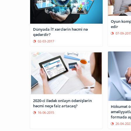
Oyun kompüt
edir
Dünyada İT xərclərin həcmi nə
07-09-201
qədərdir?
02-03-2017
2020-ci ilədək onlayn ödənişlərin
həcmi neçə faiz artacaq?
Hökumət öd
əməliyyatla
16-06-2015
formada ap
26-04-202