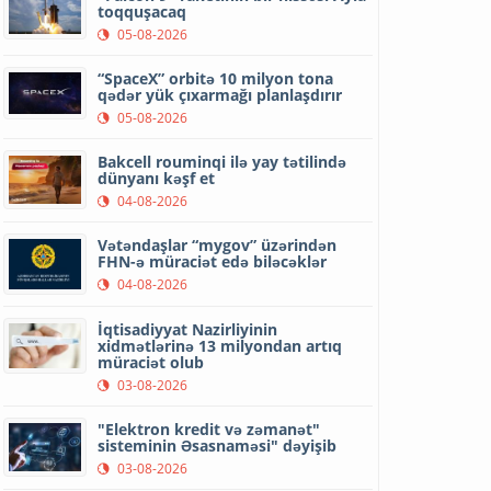
toqquşacaq
05-08-2026
“SpaceX” orbitə 10 milyon tona
qədər yük çıxarmağı planlaşdırır
05-08-2026
Bakcell rouminqi ilə yay tətilində
dünyanı kəşf et
04-08-2026
Vətəndaşlar “mygov” üzərindən
FHN-ə müraciət edə biləcəklər
04-08-2026
İqtisadiyyat Nazirliyinin
xidmətlərinə 13 milyondan artıq
müraciət olub
03-08-2026
"Elektron kredit və zəmanət"
sisteminin Əsasnaməsi" dəyişib
03-08-2026