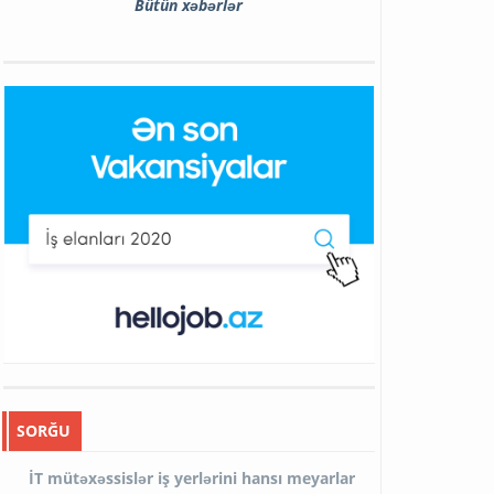
Bütün xəbərlər
SORĞU
İT mütəxəssislər iş yerlərini hansı meyarlar