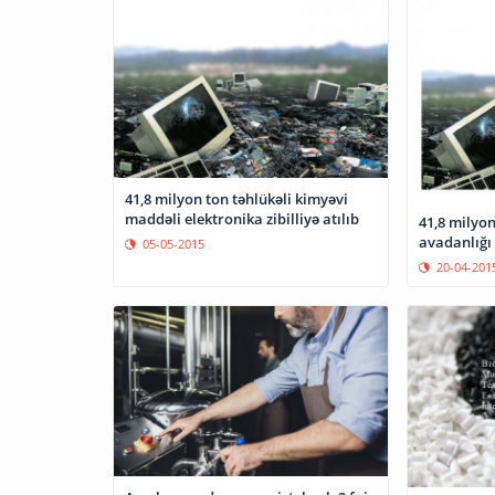
41,8 milyon ton təhlükəli kimyəvi
maddəli elektronika zibilliyə atılıb
41,8 milyon
avadanlığı z
05-05-2015
20-04-201