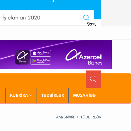
RUBRİKA
TƏDBİRLƏR
MÜSAHİBƏ
Ana Səhifə
TƏDBİRLƏR