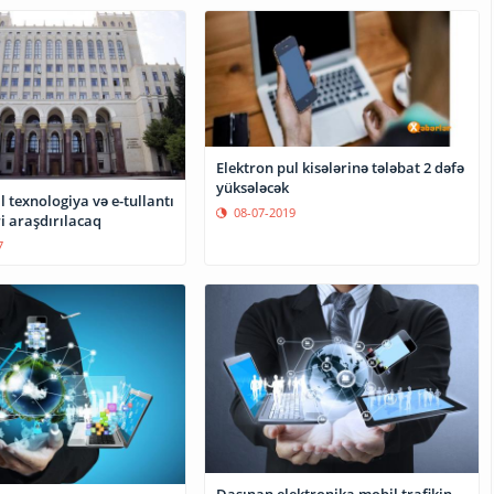
Elektron pul kisələrinə tələbat 2 dəfə
yüksələcək
 texnologiya və e-tullantı
08-07-2019
i araşdırılacaq
7