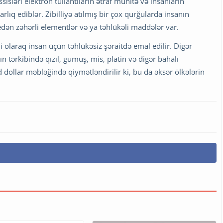
sləri elektron tullantıların ətraf mühitə və insanların
rlıq ediblər. Zibilliyə atılmış bir çox qurğularda insanın
dən zəhərli elementlər və ya təhlükəli maddələr var.
mi olaraq insan üçün təhlükəsiz şəraitdə emal edilir. Digər
rın tərkibində qızıl, gümüş, mis, platin və digər bahalı
dollar məbləğində qiymətləndirilir ki, bu da əksər ölkələrin