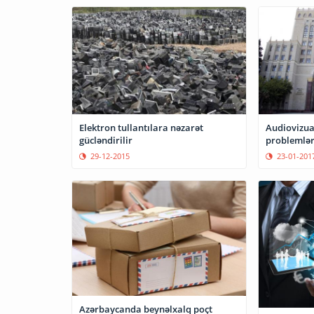
Elektron tullantılara nəzarət
Audiovizual
gücləndirilir
problemlər
29-12-2015
23-01-201
Azərbaycanda beynəlxalq poçt