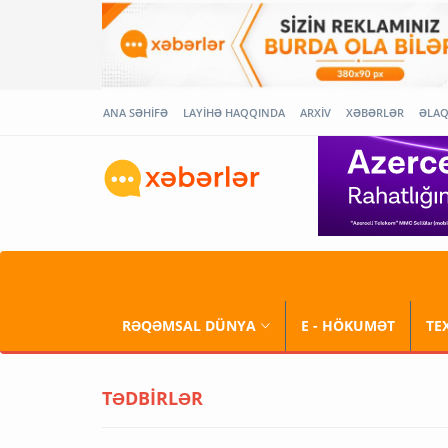
ANA SƏHİFƏ
LAYİHƏ HAQQINDA
ARXİV
XƏBƏRLƏR
ƏLA
RƏQƏMSAL DÜNYA
E - HÖKUMƏT
TE
TƏDBİRLƏR