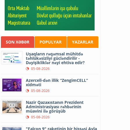
SON XƏBƏR
POPULYAR
YAZARLAR
Uşaqların rəqəmsal mühitdə
təhlükəsizliyi gücləndirilir -
Dəyişikliklər nəyi ehtiva edir?
05-08-2026
Azercell-dən illik “ZengimCELL”
xidməti
05-08-2026
Nazir Qazaxıstanın Prezident
Administrasiyası rəhbərinin
müavini ilə görüşüb
05-08-2026
"Falcon 9" raketinin bir hissəsi Ayla