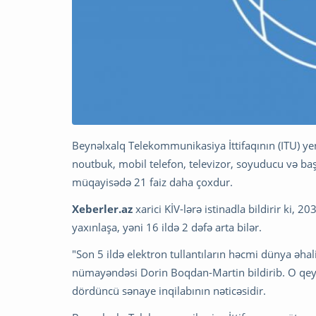
Beynəlxalq Telekommunikasiya İttifaqının (ITU) y
noutbuk, mobil telefon, televizor, soyuducu və başqa
müqayisədə 21 faiz daha çoxdur.
Xeberler.az
xarici KİV-lərə istinadla bildirir ki, 
yaxınlaşa, yəni 16 ildə 2 dəfə arta bilər.
"Son 5 ildə elektron tullantıların həcmi dünya əhal
nümayəndəsi Dorin Boqdan-Martin bildirib. O qeyd 
dördüncü sənaye inqilabının nəticəsidir.