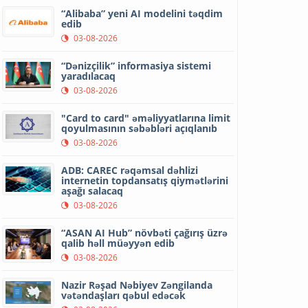
“Alibaba” yeni AI modelini təqdim
edib
03-08-2026
“Dənizçilik” informasiya sistemi
yaradılacaq
03-08-2026
"Card to card" əməliyyatlarına limit
qoyulmasının səbəbləri açıqlanıb
03-08-2026
ADB: CAREC rəqəmsal dəhlizi
internetin topdansatış qiymətlərini
aşağı salacaq
03-08-2026
“ASAN AI Hub” növbəti çağırış üzrə
qalib həll müəyyən edib
03-08-2026
Nazir Rəşad Nəbiyev Zəngilanda
vətəndaşları qəbul edəcək