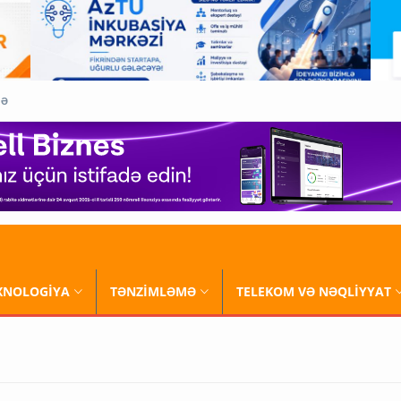
QƏ
XNOLOGİYA
TƏNZİMLƏMƏ
TELEKOM VƏ NƏQLİYYAT