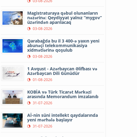
03-08-2026
Magistraturaya qəbul olunanların
nəzərinə: Qeydiyyat yalnız “mygov”
üzərindən aparılacaq
03-08-2026
Qarabağda bu il 3 400-ə yaxın yeni
abunəçi telekommunikasiya
xidmətlərinə qoşulub
03-08-2026
1 Avqust - Azərbaycan Əlifbası və
Azərbaycan Dili Günüdür
01-08-2026
KOBİA və Türk Ticarət Mərkəzi
arasında Memorandum imzalanıb
31-07-2026
Aİ-nin süni intellekt qaydalarında
yeni mərhələ başlayır
31-07-2026