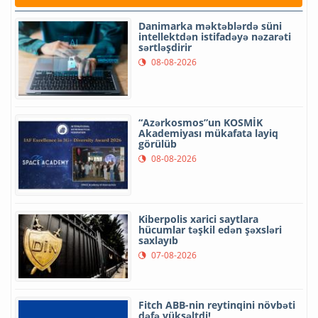
Danimarka məktəblərdə süni
intellektdən istifadəyə nəzarəti
sərtləşdirir
08-08-2026
“Azərkosmos”un KOSMİK
Akademiyası mükafata layiq
görülüb
08-08-2026
Kiberpolis xarici saytlara
hücumlar təşkil edən şəxsləri
saxlayıb
07-08-2026
Fitch ABB-nin reytinqini növbəti
dəfə yüksəltdi!