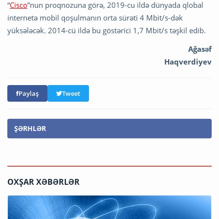
“
Cisco
”nun proqnozuna görə, 2019-cu ildə dünyada qlobal
internetə mobil qoşulmanın orta sürəti 4 Mbit/s-dək
yüksələcək. 2014-cü ildə bu göstərici 1,7 Mbit/s təşkil edib.
Ağasəf
Haqverdiyev
Paylaş
Tweet
ŞƏRHLƏR
OXŞAR XƏBƏRLƏR