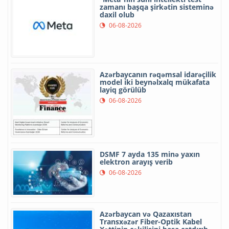
zamanı başqa şirkətin sisteminə
daxil olub
06-08-2026
Azərbaycanın rəqəmsal idarəçilik
model iki beynəlxalq mükafata
layiq görülüb
06-08-2026
DSMF 7 ayda 135 minə yaxın
elektron arayış verib
06-08-2026
Azərbaycan və Qazaxıstan
Transxəzər Fiber-Optik Kabel