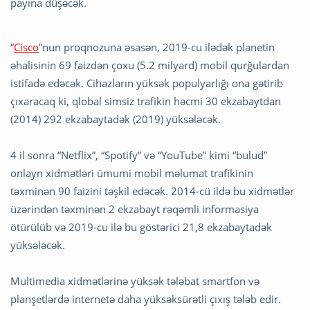
payına düşəcək.
“
Cisco
”nun proqnozuna əsasən, 2019-cu ilədək planetin
əhalisinin 69 faizdən çoxu (5.2 milyard) mobil qurğulardan
istifadə edəcək. Cihazların yüksək populyarlığı ona gətirib
çıxaracaq ki, qlobal simsiz trafikin həcmi 30 ekzabaytdan
(2014) 292 ekzabaytadək (2019) yüksələcək.
4 il sonra “Netflix”, “Spotify” və “YouTube” kimi “bulud”
onlayn xidmətləri ümumi mobil məlumat trafikinin
təxminən 90 faizini təşkil edəcək. 2014-cü ildə bu xidmətlər
üzərindən təxminən 2 ekzabayt rəqəmli informasiya
ötürülüb və 2019-cu ilə bu göstərici 21,8 ekzabaytadək
yüksələcək.
Multimedia xidmətlərinə yüksək tələbat smartfon və
planşetlərdə internetə daha yüksəksürətli çıxış tələb edir.