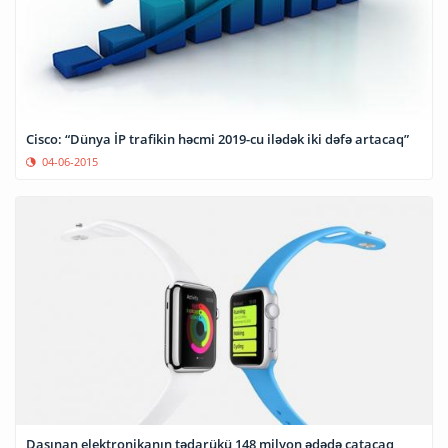
Cisco: “Dünya İP trafikin həcmi 2019-cu ilədək iki dəfə artacaq”
04-06-2015
Daşınan elektronikanın tədarükü 148 milyon ədədə çatacaq