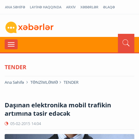
ANA SƏHİFƏ
LAYİHƏ HAQQINDA
ARXİV
XƏBƏRLƏR
ƏLAQƏ
TENDER
Ana Səhifə
TƏNZİMLƏMƏ
TENDER
Daşınan elektronika mobil trafikin
artımına təsir edəcək
05-02-2015
14:04