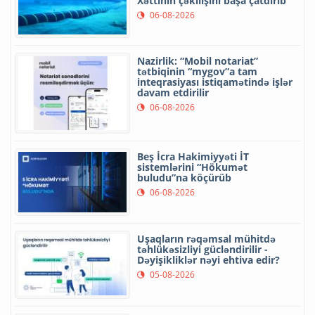
Xəttinin çəkilişini başa çatdırıb
06-08-2026
Nazirlik: “Mobil notariat”
tətbiqinin “mygov”a tam
inteqrasiyası istiqamətində işlər
davam etdirilir
06-08-2026
Beş İcra Hakimiyyəti İT
sistemlərini “Hökumət
buludu”na köçürüb
06-08-2026
Uşaqların rəqəmsal mühitdə
təhlükəsizliyi gücləndirilir -
Dəyişikliklər nəyi ehtiva edir?
05-08-2026