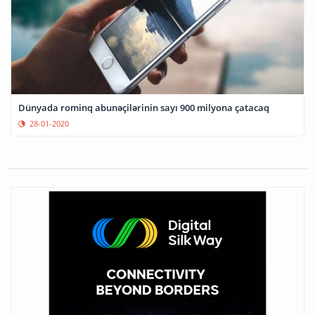
Dünyada rominq abunəçilərinin sayı 900 milyona çatacaq
28-01-2020