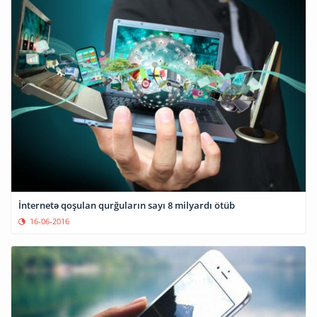
İnternetə qoşulan qurğuların sayı 8 milyardı ötüb
16-06-2016