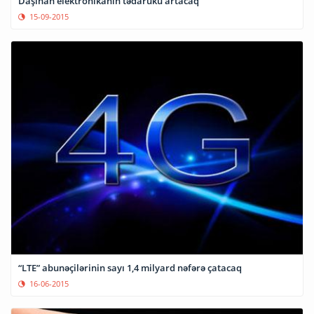
Daşınan elektronikanın tədarükü artacaq
15-09-2015
“LTE” abunəçilərinin sayı 1,4 milyard nəfərə çatacaq
16-06-2015