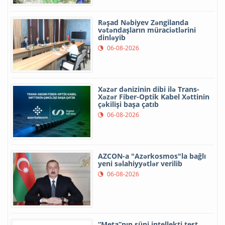
Rəşad Nəbiyev Zəngilanda
vətəndaşların müraciətlərini
dinləyib
06-08-2026
Xəzər dənizinin dibi ilə Trans-
Xəzər Fiber-Optik Kabel Xəttinin
çəkilişi başa çatıb
06-08-2026
AZCON-a "Azərkosmos"la bağlı
yeni səlahiyyətlər verilib
06-08-2026
“Meta”nın süni intellekti test