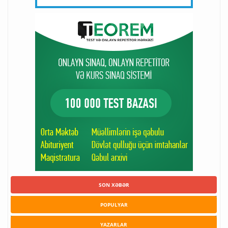
SON XƏBƏR
POPULYAR
YAZARLAR