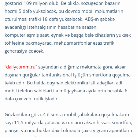
göstərici 109 milyon olub. Beləliklə, sözügedən bazarın
həcmi 5 dəfə yüksələcək, bu dövrdə mobil məlumatların
ötürülməsi trafiki 18 dəfə yüksələcək. ABŞ-ın şəbəkə
avadanlığı istehsalçısının hesabatına əsasən,
kompüterləşmiş saat, eynək və başqa belə cihazların yüksək
töhfəsinə baxmayaraq, məhz smartfonlar əsas trafiki
generasiya edəcək.
“
dailycomm.ru
” saytından aldığımız məlumata görə, əksər
daşınan qurğular tamfunksional iş üçün smartfona qoşulma
tələb edir. Bu halda daşınan elektronika istifadəçiləri adi
mobil telefon sahibləri ilə müqayisədə ayda orta hesabla 6
dəfə çox veb trafik işlədir.
Gözləntilərə görə, 4 il sonra mobil şəbəkələrə qoşulmaların
sayı 11,5 milyarda çatacaq və onların əksər hissəsi smartfon,
planşet və noutbuklar daxil olmaqla şəxsi yığcam aparatların