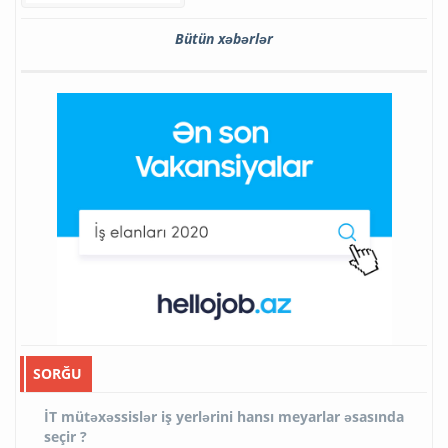
Bütün xəbərlər
SORĞU
İT mütəxəssislər iş yerlərini hansı meyarlar əsasında
seçir ?