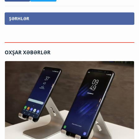
ŞƏRHLƏR
OXŞAR XƏBƏRLƏR