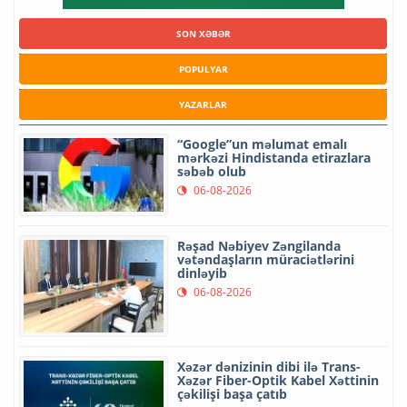
SON XƏBƏR
POPULYAR
YAZARLAR
“Google”un məlumat emalı
mərkəzi Hindistanda etirazlara
səbəb olub
06-08-2026
Rəşad Nəbiyev Zəngilanda
vətəndaşların müraciətlərini
dinləyib
06-08-2026
Xəzər dənizinin dibi ilə Trans-
Xəzər Fiber-Optik Kabel Xəttinin
çəkilişi başa çatıb