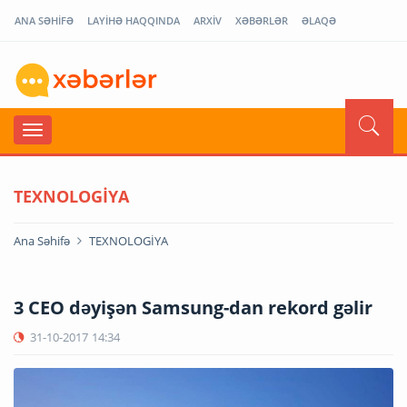
ANA SƏHİFƏ
LAYİHƏ HAQQINDA
ARXİV
XƏBƏRLƏR
ƏLAQƏ
TEXNOLOGİYA
Ana Səhifə
TEXNOLOGİYA
3 CEO dəyişən Samsung-dan rekord gəlir
31-10-2017
14:34