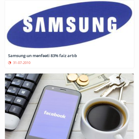
Samsung-un mənfəəti 83% faiz artıb
31-07-2010