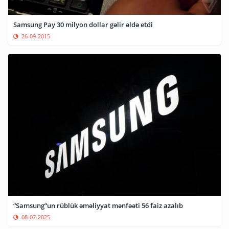
Samsung Pay 30 milyon dollar gəlir əldə etdi
26-09-2015
“Samsung”un rüblük əməliyyat mənfəəti 56 faiz azalıb
08-07-2025