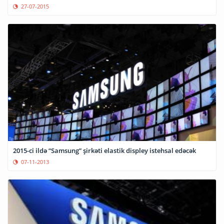
27-07-2015
2015-ci ildə “Samsung” şirkəti elastik displey istehsal edəcək
07-11-2013