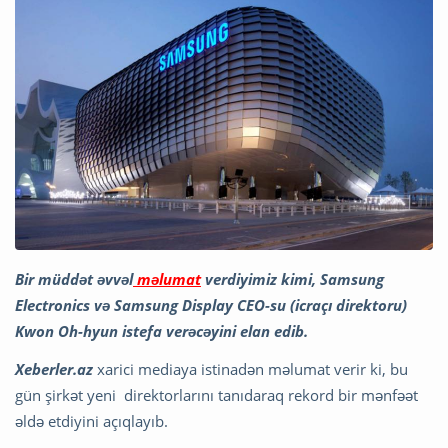
Bir müddət əvvəl
məlumat
verdiyimiz kimi, Samsung
Electronics və Samsung Display CEO-su (icraçı direktoru)
Kwon Oh-hyun istefa verəcəyini elan edib.
Xeberler.az
xarici mediaya istinadən məlumat verir ki, bu
gün şirkət yeni direktorlarını tanıdaraq rekord bir mənfəət
əldə etdiyini açıqlayıb.