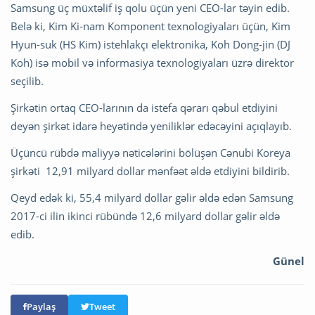
Samsung üç müxtəlif iş qolu üçün yeni CEO-lar təyin edib.
Belə ki, Kim Ki-nam Komponent texnologiyaları üçün, Kim
Hyun-suk (HS Kim) istehlakçı elektronika, Koh Dong-jin (DJ
Koh) isə mobil və informasiya texnologiyaları üzrə direktor
seçilib.
Şirkətin ortaq CEO-larının da istefa qərarı qəbul etdiyini
deyən şirkət idarə heyətində yeniliklər edəcəyini açıqlayıb.
Üçüncü rübdə maliyyə nəticələrini bölüşən Cənubi Koreya
şirkəti 12,91 milyard dollar mənfəət əldə etdiyini bildirib.
Qeyd edək ki, 55,4 milyard dollar gəlir əldə edən Samsung
2017-ci ilin ikinci rübündə 12,6 milyard dollar gəlir əldə
edib.
Günel
Paylaş
Tweet