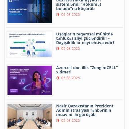
sistemlərini “Hökumət
buludu”na köçürüb
06-08-2026
Uşaqların rəqəmsal mühitdə
təhlükəsizliyi gücləndirilir -
Dəyişikliklər nəyi ehtiva edir?
05-08-2026
Azercell-dən illik “ZengimCELL”
xidməti
05-08-2026
Nazir Qazaxıstanın Prezident
Administrasiyası rəhbərinin
müavini ilə görüşüb
05-08-2026