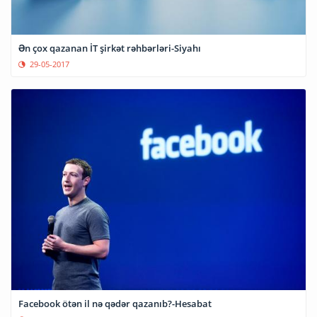
Ən çox qazanan İT şirkət rəhbərləri-Siyahı
29-05-2017
Facebook ötən il nə qədər qazanıb?-Hesabat