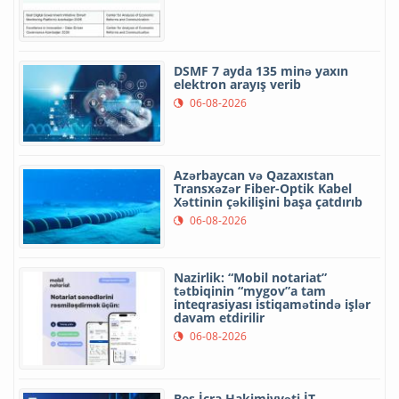
DSMF 7 ayda 135 minə yaxın
elektron arayış verib
06-08-2026
Azərbaycan və Qazaxıstan
Transxəzər Fiber-Optik Kabel
Xəttinin çəkilişini başa çatdırıb
06-08-2026
Nazirlik: “Mobil notariat”
tətbiqinin “mygov”a tam
inteqrasiyası istiqamətində işlər
davam etdirilir
06-08-2026
Beş İcra Hakimiyyəti İT