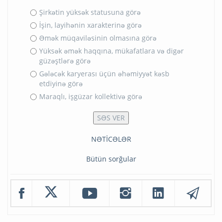
Şirkətin yüksək statusuna görə
İşin, layihənin xarakterinə görə
Əmək müqaviləsinin olmasına görə
Yüksək əmək haqqına, mükafatlara və digər
güzəştlərə görə
Gələcək karyerası üçün əhəmiyyət kəsb
etdiyinə görə
Maraqlı, işgüzar kollektivə görə
NƏTİCƏLƏR
Bütün sorğular