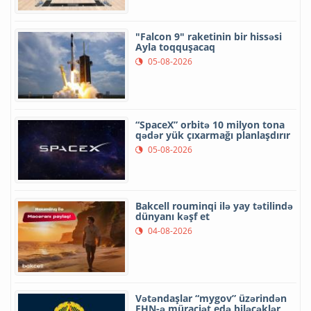
"Falcon 9" raketinin bir hissəsi
Ayla toqquşacaq
05-08-2026
“SpaceX” orbitə 10 milyon tona
qədər yük çıxarmağı planlaşdırır
05-08-2026
Bakcell rouminqi ilə yay tətilində
dünyanı kəşf et
04-08-2026
Vətəndaşlar “mygov” üzərindən
FHN-ə müraciət edə biləcəklər