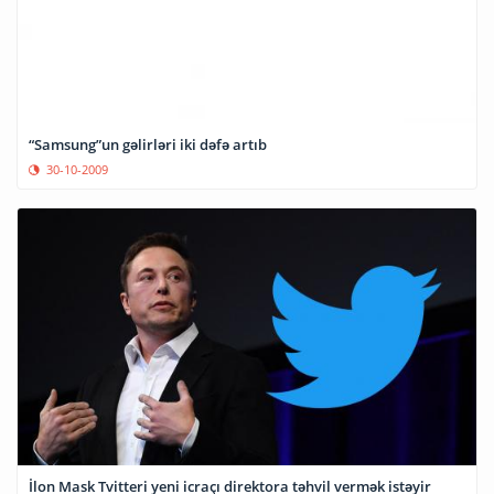
“Samsung”un gəlirləri iki dəfə artıb
30-10-2009
İlon Mask Tvitteri yeni icraçı direktora təhvil vermək istəyir