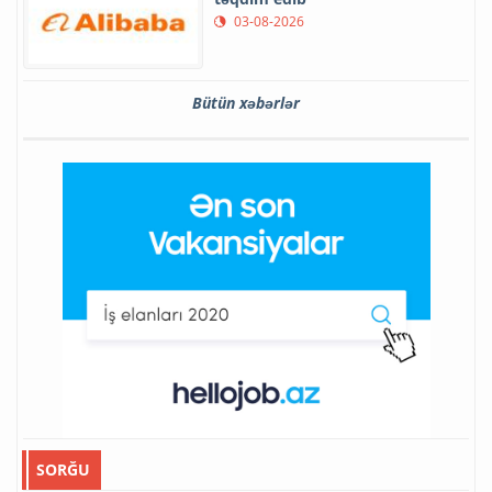
03-08-2026
Bütün xəbərlər
SORĞU