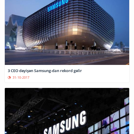
3 CEO dəyişən Samsung-dan rekord gəlir
31-10-2017