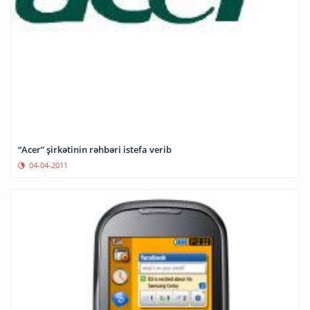
“Acer” şirkətinin rəhbəri istefa verib
04-04-2011