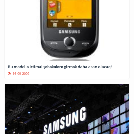
Bu modellə ictimai şəbəkələrə girmək daha asan olacaq!
16-09-2009