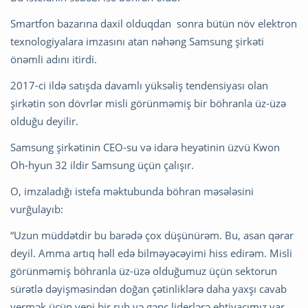
Smartfon bazarına daxil olduqdan sonra bütün növ elektron
texnologiyalara imzasını atan nəhəng Samsung şirkəti
önəmli adını itirdi.
2017-ci ildə satışda davamlı yüksəliş tendensiyası olan
şirkətin son dövrlər misli görünməmiş bir böhranla üz-üzə
olduğu deyilir.
Samsung şirkətinin CEO-su və idarə heyətinin üzvü Kwon
Oh-hyun 32 ildir Samsung üçün çalışır.
O, imzaladığı istefa məktubunda böhran məsələsini
vurğulayıb:
“Uzun müddətdir bu barədə çox düşünürəm. Bu, asan qərar
deyil. Amma artıq həll edə bilməyəcəyimi hiss edirəm. Misli
görünməmiş böhranla üz-üzə olduğumuz üçün sektorun
sürətlə dəyişməsindən doğan çətinliklərə daha yaxşı cavab
vermək üçün yeni bir ruh və gənc liderlərə ehtiyacımız var.