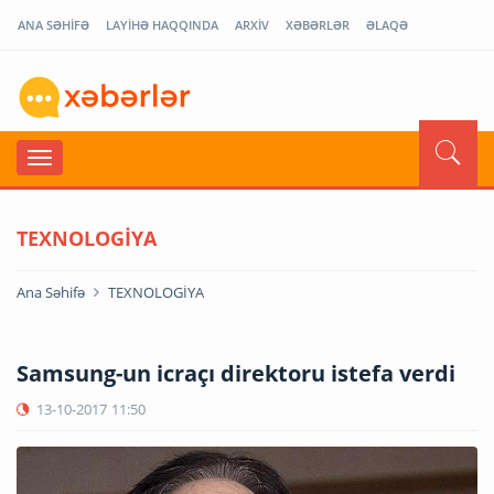
ANA SƏHİFƏ
LAYİHƏ HAQQINDA
ARXİV
XƏBƏRLƏR
ƏLAQƏ
TEXNOLOGİYA
Ana Səhifə
TEXNOLOGİYA
Samsung-un icraçı direktoru istefa verdi
13-10-2017
11:50