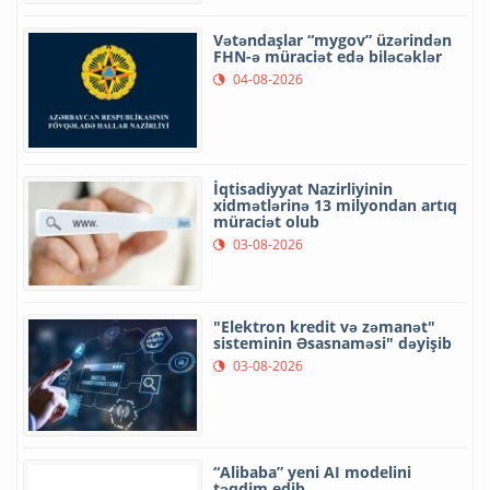
Vətəndaşlar “mygov” üzərindən
FHN-ə müraciət edə biləcəklər
04-08-2026
İqtisadiyyat Nazirliyinin
xidmətlərinə 13 milyondan artıq
müraciət olub
03-08-2026
"Elektron kredit və zəmanət"
sisteminin Əsasnaməsi" dəyişib
03-08-2026
“Alibaba” yeni AI modelini
təqdim edib