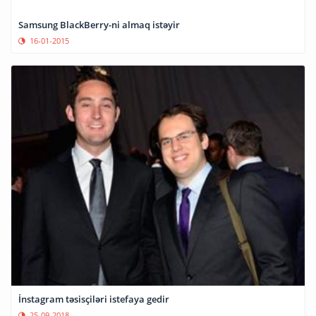
Samsung BlackBerry-ni almaq istəyir
16-01-2015
İnstagram təsisçiləri istefaya gedir
25-09-2018