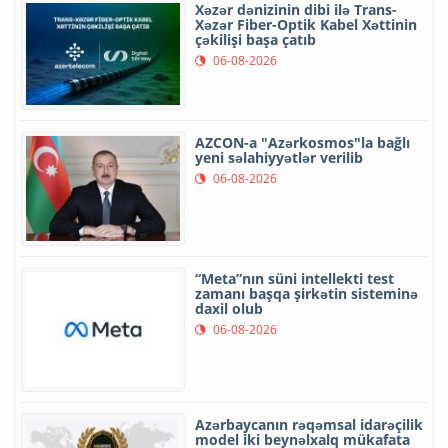
Xəzər dənizinin dibi ilə Trans-
Xəzər Fiber-Optik Kabel Xəttinin
çəkilişi başa çatıb
06-08-2026
AZCON-a "Azərkosmos"la bağlı
yeni səlahiyyətlər verilib
06-08-2026
“Meta”nın süni intellekti test
zamanı başqa şirkətin sisteminə
daxil olub
06-08-2026
Azərbaycanın rəqəmsal idarəçilik
model iki beynəlxalq mükafata