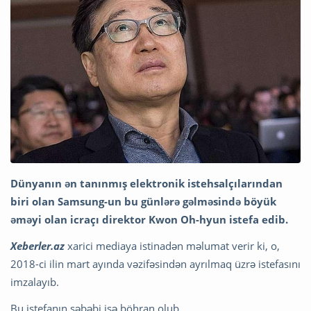
Dünyanın ən tanınmış elektronik istehsalçılarından
biri olan Samsung-un bu günlərə gəlməsində böyük
əməyi olan icraçı direktor Kwon Oh-hyun istefa edib.
Xeberler.az
xarici mediaya istinadən məlumat verir ki, o,
2018-ci ilin mart ayında vəzifəsindən ayrılmaq üzrə istefasını
imzalayıb.
Bu istefanın səbəbi isə böhran olub.