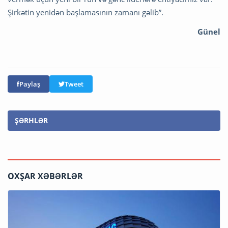
Şirkətin yenidən başlamasının zamanı gəlib”.
Günel
Paylaş
Tweet
ŞƏRHLƏR
OXŞAR XƏBƏRLƏR