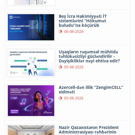
Beş İcra Hakimiyyəti İT
sistemlərini “Hökumət
buludu”na köçürüb
06-08-2026
Uşaqların rəqəmsal mühitdə
təhlükəsizliyi gücləndirilir -
Dəyişikliklər nəyi ehtiva edir?
05-08-2026
Azercell-dən illik “ZengimCELL”
xidməti
05-08-2026
Nazir Qazaxıstanın Prezident
Administrasiyası rəhbərinin