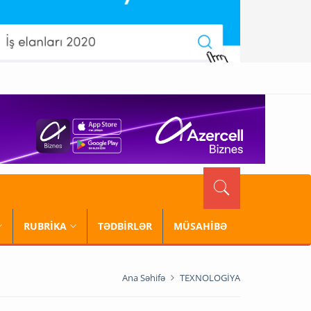
RUBRİKA
TƏDBİRLƏR
MÜSAHİBƏ
Ana Səhifə
TEXNOLOGİYA