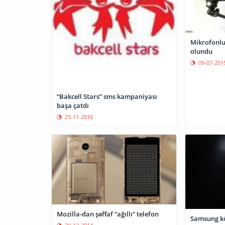
Mikrofonlu
olundu
09-07-201
“Bakcell Stars” sms kampaniyası
başa çatdı
25-11-2010
Mozilla-dan şəffaf “ağıllı” telefon
Samsung kö