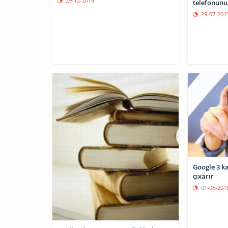
29-12-2014
telefonunu
29-07-201
Google 3 k
çıxarır
01-06-201