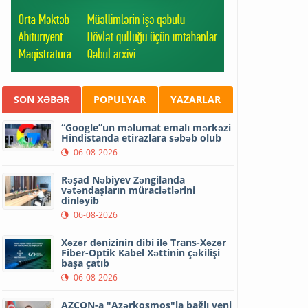
SON XƏBƏR
POPULYAR
YAZARLAR
“Google”un məlumat emalı mərkəzi
Hindistanda etirazlara səbəb olub
06-08-2026
Rəşad Nəbiyev Zəngilanda
vətəndaşların müraciətlərini
dinləyib
06-08-2026
Xəzər dənizinin dibi ilə Trans-Xəzər
Fiber-Optik Kabel Xəttinin çəkilişi
başa çatıb
06-08-2026
AZCON-a "Azərkosmos"la bağlı yeni