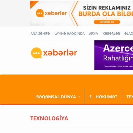
ANA SƏHİFƏ
LAYİHƏ HAQQINDA
ARXİV
XƏBƏRLƏR
ƏLA
RƏQƏMSAL DÜNYA
E - HÖKUMƏT
TE
TEXNOLOGİYA