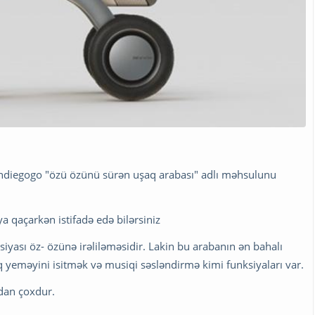
, İndiegogo "özü özünü sürən uşaq arabası" adlı məhsulunu
a qaçarkən istifadə edə bilərsiniz
iyası öz- özünə irəliləməsidir. Lakin bu arabanın ən bahalı
 yeməyini isitmək və musiqi səsləndirmə kimi funksiyaları var.
rdan çoxdur.