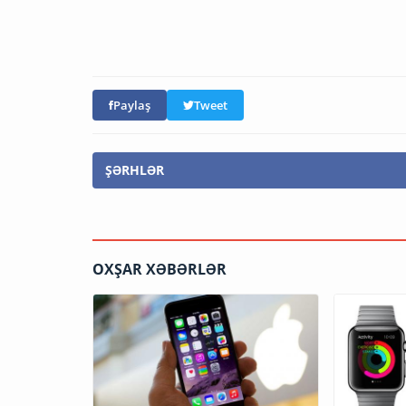
Paylaş
Tweet
ŞƏRHLƏR
OXŞAR XƏBƏRLƏR