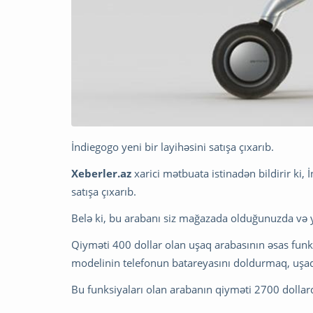
İndiegogo yeni bir layihəsini satışa çıxarıb.
Xeberler.az
xarici mətbuata istinadən bildirir ki
satışa çıxarıb.
Belə ki, bu arabanı siz mağazada olduğunuzda və y
Qiyməti 400 dollar olan uşaq arabasının əsas funks
modelinin telefonun batareyasını doldurmaq, uşaq
Bu funksiyaları olan arabanın qiyməti 2700 dolla