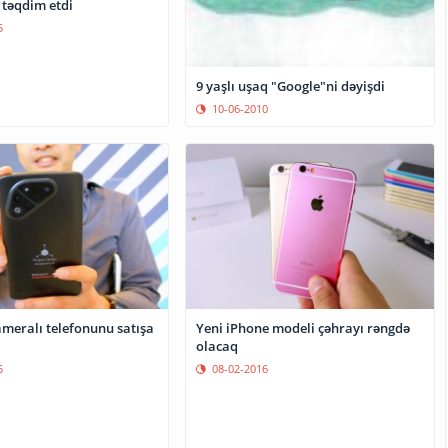
 təqdim etdi
5
9 yaşlı uşaq "Google"ni dəyişdi
10-06-2010
ameralı telefonunu satışa
Yeni iPhone modeli çəhrayı rəngdə
olacaq
5
08-02-2016