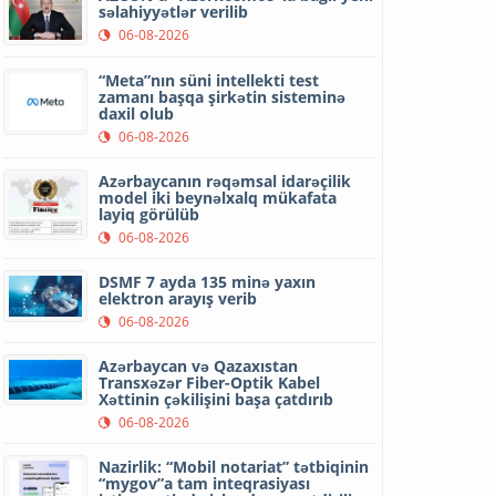
səlahiyyətlər verilib
06-08-2026
“Meta”nın süni intellekti test
zamanı başqa şirkətin sisteminə
daxil olub
06-08-2026
Azərbaycanın rəqəmsal idarəçilik
model iki beynəlxalq mükafata
layiq görülüb
06-08-2026
DSMF 7 ayda 135 minə yaxın
elektron arayış verib
06-08-2026
Azərbaycan və Qazaxıstan
Transxəzər Fiber-Optik Kabel
Xəttinin çəkilişini başa çatdırıb
06-08-2026
Nazirlik: “Mobil notariat” tətbiqinin
“mygov”a tam inteqrasiyası