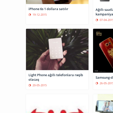
iPhone 6s 1 dollara satılır
Ağıllı saat
kampaniya
19-12-2015
07-04-201
Light Phone ağıllı telefonlara rəqib
Samsung-da
olacaq
26-05-201
20-05-2015