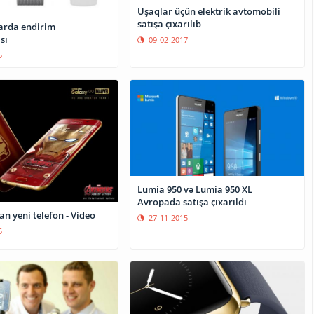
Uşaqlar üçün elektrik avtomobili
satışa çıxarılıb
larda endirim
sı
09-02-2017
5
Lumia 950 və Lumia 950 XL
Avropada satışa çıxarıldı
n yeni telefon - Video
27-11-2015
5