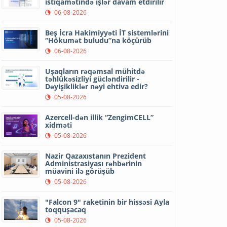
istiqamətində işlər davam etdirilir
06-08-2026
Beş İcra Hakimiyyəti İT sistemlərini
“Hökumət buludu”na köçürüb
06-08-2026
Uşaqların rəqəmsal mühitdə
təhlükəsizliyi gücləndirilir -
Dəyişikliklər nəyi ehtiva edir?
05-08-2026
Azercell-dən illik “ZengimCELL”
xidməti
05-08-2026
Nazir Qazaxıstanın Prezident
Administrasiyası rəhbərinin
müavini ilə görüşüb
05-08-2026
"Falcon 9" raketinin bir hissəsi Ayla
toqquşacaq
05-08-2026