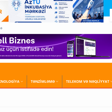
QƏ
XNOLOGİYA
TƏNZİMLƏMƏ
TELEKOM VƏ NƏQLİYYAT