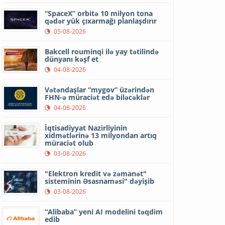
“SpaceX” orbitə 10 milyon tona
qədər yük çıxarmağı planlaşdırır
05-08-2026
Bakcell rouminqi ilə yay tətilində
dünyanı kəşf et
04-08-2026
Vətəndaşlar “mygov” üzərindən
FHN-ə müraciət edə biləcəklər
04-08-2026
İqtisadiyyat Nazirliyinin
xidmətlərinə 13 milyondan artıq
müraciət olub
03-08-2026
"Elektron kredit və zəmanət"
sisteminin Əsasnaməsi" dəyişib
03-08-2026
“Alibaba” yeni AI modelini təqdim
edib