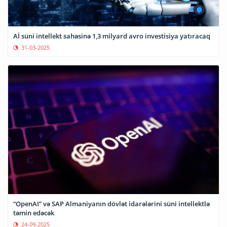
Aİ süni intellekt sahəsinə 1,3 milyard avro investisiya yatıracaq
31-03-2025
“OpenAI” və SAP Almaniyanın dövlət idarələrini süni intellektlə
təmin edəcək
24-09-2025