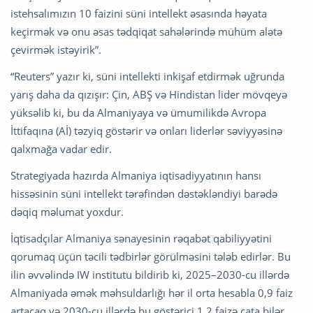
istehsalımızın 10 faizini süni intellekt əsasında həyata
keçirmək və onu əsas tədqiqat sahələrində mühüm alətə
çevirmək istəyirik”.
“Reuters” yazır ki, süni intellekti inkişaf etdirmək uğrunda
yarış daha da qızışır: Çin, ABŞ və Hindistan lider mövqeyə
yüksəlib ki, bu da Almaniyaya və ümumilikdə Avropa
İttifaqına (Aİ) təzyiq göstərir və onları liderlər səviyyəsinə
qalxmağa vadar edir.
Strategiyada hazırda Almaniya iqtisadiyyatının hansı
hissəsinin süni intellekt tərəfindən dəstəkləndiyi barədə
dəqiq məlumat yoxdur.
İqtisadçılar Almaniya sənayesinin rəqabət qabiliyyətini
qorumaq üçün təcili tədbirlər görülməsini tələb edirlər. Bu
ilin əvvəlində IW institutu bildirib ki, 2025–2030-cu illərdə
Almaniyada əmək məhsuldarlığı hər il orta hesabla 0,9 faiz
artacaq və 2030-cu illərdə bu göstərici 1,2 faizə çata bilər.