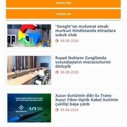
POPULYAR
YAZARLAR
“Google”un məlumat emalı
mərkəzi Hindistanda etirazlara
səbəb olub
06-08-2026
Rəşad Nəbiyev Zəngilanda
vətəndaşların müraciətlərini
dinləyib
06-08-2026
Xəzər dənizinin dibi ilə Trans-
Xəzər Fiber-Optik Kabel Xəttinin
çəkilişi başa çatıb
06-08-2026