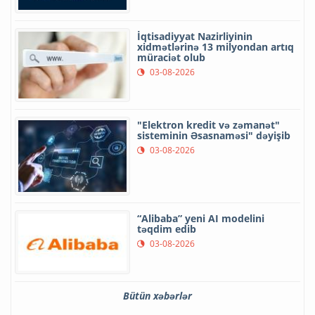
İqtisadiyyat Nazirliyinin
xidmətlərinə 13 milyondan artıq
müraciət olub
03-08-2026
"Elektron kredit və zəmanət"
sisteminin Əsasnaməsi" dəyişib
03-08-2026
“Alibaba” yeni AI modelini
təqdim edib
03-08-2026
Bütün xəbərlər