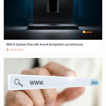
IBM Q System One adlı kvant kompüteri yaradılacaq
16-09-2019