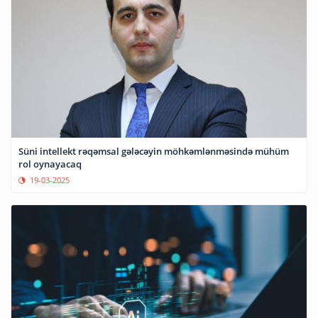
Süni intellekt rəqəmsal gələcəyin möhkəmlənməsində mühüm
rol oynayacaq
19-03-2025