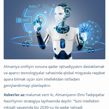
Almaniya onilliyin sonuna qədər iqtisadiyyatını dəstəkləmək
və aparıcı texnologiyalar sahəsində qlobal miqyasda rəqabət
apara bilmək üçün süni intellektdən istifadəni
genişləndirməyi planlaşdırır.
Xeberler.az
məlumat verir ki, Almaniyanın Elmi Tədqiqatlar
Nazirliyinin strategiya layihəsində deyilir: “Süni intellektin
inkişafı sayəsində biz 2030-cu ilə qədər iqtisadi