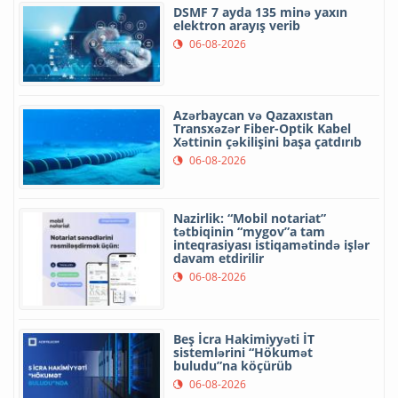
DSMF 7 ayda 135 minə yaxın
elektron arayış verib
06-08-2026
Azərbaycan və Qazaxıstan
Transxəzər Fiber-Optik Kabel
Xəttinin çəkilişini başa çatdırıb
06-08-2026
Nazirlik: “Mobil notariat”
tətbiqinin “mygov”a tam
inteqrasiyası istiqamətində işlər
davam etdirilir
06-08-2026
Beş İcra Hakimiyyəti İT
sistemlərini “Hökumət
buludu”na köçürüb
06-08-2026