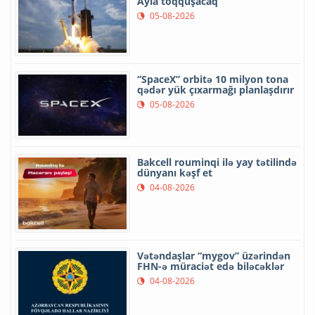
Ayla toqquşacaq
05-08-2026
“SpaceX” orbitə 10 milyon tona
qədər yük çıxarmağı planlaşdırır
05-08-2026
Bakcell rouminqi ilə yay tətilində
dünyanı kəşf et
04-08-2026
Vətəndaşlar “mygov” üzərindən
FHN-ə müraciət edə biləcəklər
04-08-2026