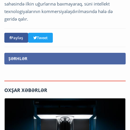
sahəsində ilkin uğurlarına baxmayaraq, süni intellekt
texnologiyalarının kommersiyalaşdırılmasında hələ də
geridə qalır.
Paylaş
Tweet
ŞƏRHLƏR
OXŞAR XƏBƏRLƏR