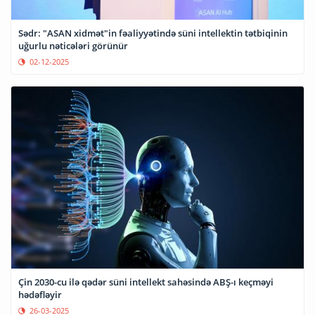
Sədr: "ASAN xidmət"in fəaliyyətində süni intellektin tətbiqinin
uğurlu nəticələri görünür
02-12-2025
Çin 2030-cu ilə qədər süni intellekt sahəsində ABŞ-ı keçməyi
hədəfləyir
26-03-2025