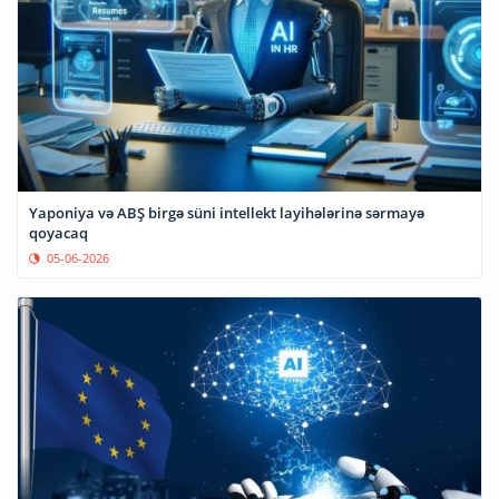
Yaponiya və ABŞ birgə süni intellekt layihələrinə sərmayə
qoyacaq
05-06-2026