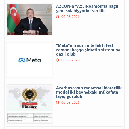
AZCON-a "Azərkosmos"la bağlı
yeni səlahiyyətlər verilib
06-08-2026
“Meta”nın süni intellekti test
zamanı başqa şirkətin sisteminə
daxil olub
06-08-2026
Azərbaycanın rəqəmsal idarəçilik
model iki beynəlxalq mükafata
layiq görülüb
06-08-2026