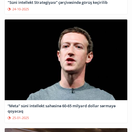
"Süni intellekt Strategiyası” çərçivəsində görüş keçirilib
24-10-2025
“Meta” süni intellekt sahəsinə 60-65 milyard dollar sərmayə
qoyacaq
25-01-2025