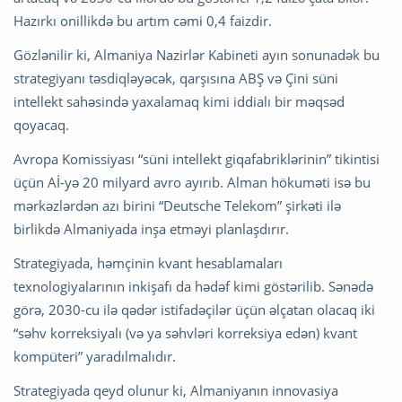
Hazırkı onillikdə bu artım cəmi 0,4 faizdir.
Gözlənilir ki, Almaniya Nazirlər Kabineti ayın sonunadək bu
strategiyanı təsdiqləyəcək, qarşısına ABŞ və Çini süni
intellekt sahəsində yaxalamaq kimi iddialı bir məqsəd
qoyacaq.
Avropa Komissiyası “süni intellekt giqafabriklərinin” tikintisi
üçün Aİ-yə 20 milyard avro ayırıb. Alman hökuməti isə bu
mərkəzlərdən azı birini “Deutsche Telekom” şirkəti ilə
birlikdə Almaniyada inşa etməyi planlaşdırır.
Strategiyada, həmçinin kvant hesablamaları
texnologiyalarının inkişafı da hədəf kimi göstərilib. Sənədə
görə, 2030-cu ilə qədər istifadəçilər üçün əlçatan olacaq iki
“səhv korreksiyalı (və ya səhvləri korreksiya edən) kvant
kompüteri” yaradılmalıdır.
Strategiyada qeyd olunur ki, Almaniyanın innovasiya