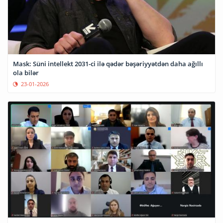
Mask: Süni intellekt 2031-ci ilə qədər bəşəriyyətdən daha ağıllı
ola bilər
23-01-2026