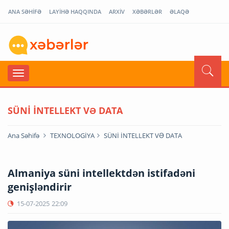
ANA SƏHİFƏ
LAYİHƏ HAQQINDA
ARXİV
XƏBƏRLƏR
ƏLAQƏ
SÜNİ İNTELLEKT VƏ DATA
Ana Səhifə
TEXNOLOGİYA
SÜNİ İNTELLEKT VƏ DATA
Almaniya süni intellektdən istifadəni
genişləndirir
15-07-2025
22:09