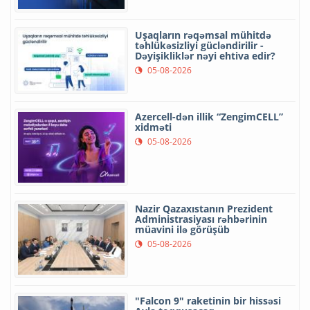
Uşaqların rəqəmsal mühitdə
təhlükəsizliyi gücləndirilir -
Dəyişikliklər nəyi ehtiva edir?
05-08-2026
Azercell-dən illik “ZengimCELL”
xidməti
05-08-2026
Nazir Qazaxıstanın Prezident
Administrasiyası rəhbərinin
müavini ilə görüşüb
05-08-2026
"Falcon 9" raketinin bir hissəsi