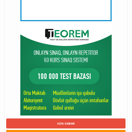
SON XƏBƏR