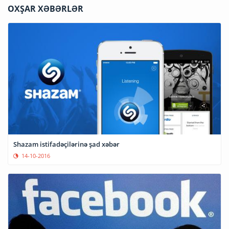
OXŞAR XƏBƏRLƏR
Shazam istifadəçilərinə şad xəbər
14-10-2016