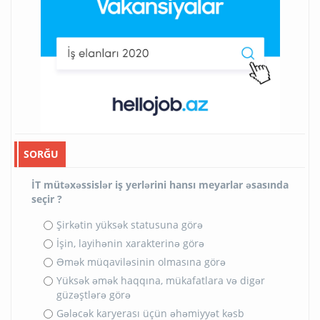
SORĞU
İT mütəxəssislər iş yerlərini hansı meyarlar əsasında
seçir ?
Şirkətin yüksək statusuna görə
İşin, layihənin xarakterinə görə
Əmək müqaviləsinin olmasına görə
Yüksək əmək haqqına, mükafatlara və digər
güzəştlərə görə
Gələcək karyerası üçün əhəmiyyət kəsb