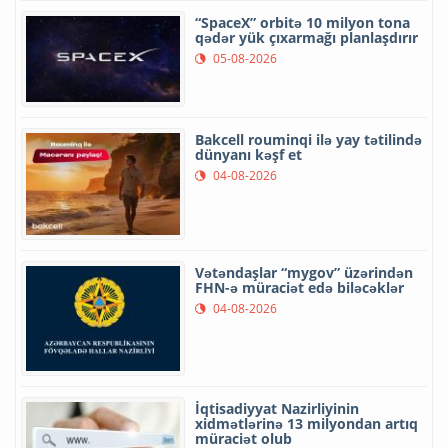
“SpaceX” orbitə 10 milyon tona
qədər yük çıxarmağı planlaşdırır
05-08-2026
Bakcell rouminqi ilə yay tətilində
dünyanı kəşf et
04-08-2026
Vətəndaşlar “mygov” üzərindən
FHN-ə müraciət edə biləcəklər
04-08-2026
İqtisadiyyat Nazirliyinin
xidmətlərinə 13 milyondan artıq
müraciət olub