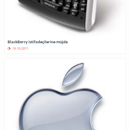
BlackBerry istifadəçilərinə müjdə
19-10-2011