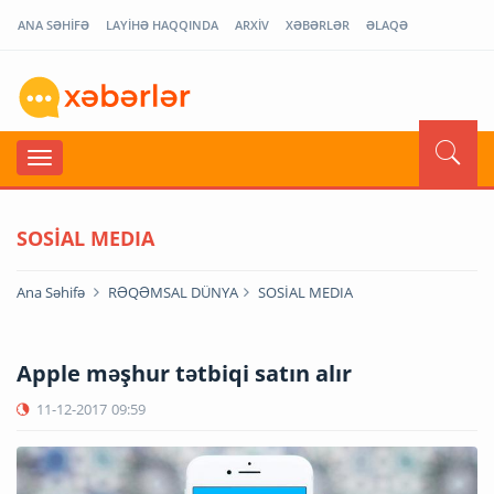
ANA SƏHİFƏ
LAYİHƏ HAQQINDA
ARXİV
XƏBƏRLƏR
ƏLAQƏ
SOSİAL MEDIA
Ana Səhifə
RƏQƏMSAL DÜNYA
SOSİAL MEDIA
Apple məşhur tətbiqi satın alır
11-12-2017
09:59