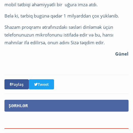
mobil tətbiqi əhəmiyyətli bir uğura imza atdı.
Belə ki, tərbiq bugünə qədər 1 milyarddan çox yüklənib.
Shazam proqramı ətrafınızdakı səsləri dinləmək üçün
telefonunuzun mikrofonunu istifadə edir və bu, hansı
mahnılar ifa edilirsə, onun adını Sizə təqdim edir.
Günel
Paylaş
Tweet
ŞƏRHLƏR