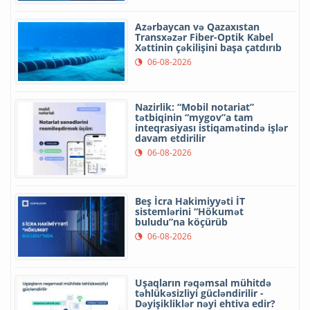
Azərbaycan və Qazaxıstan
Transxəzər Fiber-Optik Kabel
Xəttinin çəkilişini başa çatdırıb
06-08-2026
Nazirlik: “Mobil notariat”
tətbiqinin “mygov”a tam
inteqrasiyası istiqamətində işlər
davam etdirilir
06-08-2026
Beş İcra Hakimiyyəti İT
sistemlərini “Hökumət
buludu”na köçürüb
06-08-2026
Uşaqların rəqəmsal mühitdə
təhlükəsizliyi gücləndirilir -
Dəyişikliklər nəyi ehtiva edir?