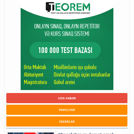
SON XƏBƏR
POPULYAR
YAZARLAR