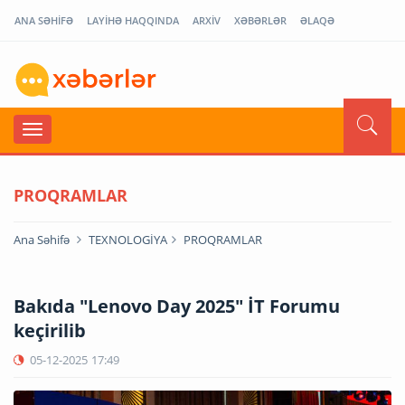
ANA SƏHİFƏ
LAYİHƏ HAQQINDA
ARXİV
XƏBƏRLƏR
ƏLAQƏ
PROQRAMLAR
Ana Səhifə
TEXNOLOGİYA
PROQRAMLAR
Bakıda "Lenovo Day 2025" İT Forumu
keçirilib
05-12-2025
17:49