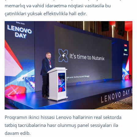
memarlıq və vahid idarəetmə nöqtəsi vasitəsilə bu
çətinlikləri yüksək effektivliklə həll edir.
Proqramın ikinci hissəsi Lenovo həllərinin real sektorda
tətbiq təcrübələrinə həsr olunmuş panel sessiyaları ilə
davam edib.