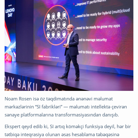
Noam Rosen isə öz təqdimatında ənənəvi məlumat
mərkəzlərinin “SI fabrikləri” — məlumatı intellektə çevirən
sənaye platformalarına transformasiyasından danışıb.
Ekspert qeyd edib ki, SI artıq köməkçi funksiya deyil, hər bir
tətbiqə inteqrasiya olunan əsas hesablama təbəqəsinə