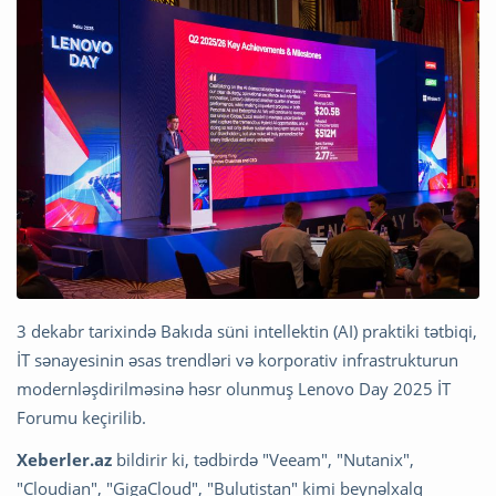
3 dekabr tarixində Bakıda süni intellektin (AI) praktiki tətbiqi,
İT sənayesinin əsas trendləri və korporativ infrastrukturun
modernləşdirilməsinə həsr olunmuş Lenovo Day 2025 İT
Forumu keçirilib.
Xeberler.az
bildirir ki, tədbirdə "Veeam", "Nutanix",
"Cloudian", "GigaCloud", "Bulutistan" kimi beynəlxalq