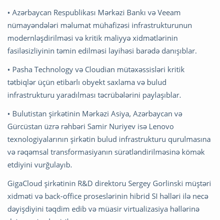
• Azərbaycan Respublikası Mərkəzi Bankı və Veeam
nümayəndələri məlumat mühafizəsi infrastrukturunun
modernləşdirilməsi və kritik maliyyə xidmətlərinin
fasiləsizliyinin təmin edilməsi layihəsi barədə danışıblar.
• Pasha Technology və Cloudian mütəxəssisləri kritik
tətbiqlər üçün etibarlı obyekt saxlama və bulud
infrastrukturu yaradılması təcrübələrini paylaşıblar.
• Bulutistan şirkətinin Mərkəzi Asiya, Azərbaycan və
Gürcüstan üzrə rəhbəri Samir Nuriyev isə Lenovo
texnologiyalarının şirkətin bulud infrastrukturu qurulmasına
və rəqəmsal transformasiyanın sürətləndirilməsinə kömək
etdiyini vurğulayıb.
GigaCloud şirkətinin R&D direktoru Sergey Gorlinski müştəri
xidməti və back-office proseslərinin hibrid SI həlləri ilə necə
dəyişdiyini təqdim edib və müasir virtualizasiya həllərinə