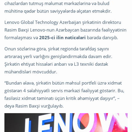
cihazlardan tutmuş məlumat mərkəzlərinə və bulud
mühitinə qədər bütün səviyyələrdə əlçatan etməkdir.
Lenovo Global Technology Azerbaijan şirkətinin direktoru
Rasim Bəxşi Lenovo-nun Azərbaycan bazarında fəaliyyətinin
formalaşması və
2025-ci ilin nəticələri
barədə danışıb.
Onun sözlərinə görə, şirkət regionda tərəfdaş sayını
artıraraq yerli varlığını genişləndirməkdə davam edir.
Şirkətin ehtiyat hissələri anbarı və L3 texniki dəstək
mühəndisləri mövcuddur.
“Bundan əlavə, şirkətin bütün məhsul portfeli üzrə xidmət
göstərən 4 səlahiyyətli servis mərkəzi fəaliyyət göstərir. Bu,
fasiləsiz xidmət təminatı üçün kritik əhəmiyyət daşıyır”, –
deyə Rasim Bəxşi vurğulayıb.