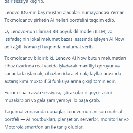
dair sessiya keçirib.
Lenovo IDG-nin baş müştəri əlaqələri nümayəndəsi Yernar
Tokmoldanov şirkətin AI həlləri portfelini təqdim edib.
O, Lenovo-nun Llama3 8B böyük dil modeli (LLM) və
istifadəçinin lokal məlumat bazası əsasında işləyən AI Now
adlı ağıllı köməkçi haqqında məlumat verib.
Tokmoldanov bildirib ki, Lenovo AI Now bütün məlumatları
cihaz üzərində real vaxtda işlədərək məxfiliyi qoruyur və
sənədlərlə işləmək, cihazları idarə etmək, fayllar arasında
axtarış kimi müxtəlif SI funksiyalarına çıxışl təmin edir.
Forum sual-cavab sessiyası, iştirakçıların qeyri-rəsmi
müzakirələri və gala şam yeməyi ilə başa çatıb.
Təqdimat zonasında qonaqlar Lenovo-nun ən son məhsul
portfeli — AI noutbukları, planşetlər, serverlər, monitorlar və
Motorola smartfonları ilə tanış olublar.