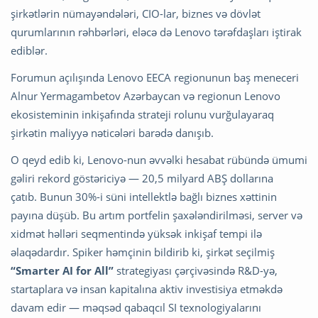
şirkətlərin nümayəndələri, CIO-lar, biznes və dövlət
qurumlarının rəhbərləri, eləcə də Lenovo tərəfdaşları iştirak
ediblər.
Forumun açılışında Lenovo EECA regionunun baş meneceri
Alnur Yermagambetov Azərbaycan və regionun Lenovo
ekosisteminin inkişafında strateji rolunu vurğulayaraq
şirkətin maliyyə nəticələri barədə danışıb.
O qeyd edib ki, Lenovo-nun əvvəlki hesabat rübündə ümumi
gəliri rekord göstəriciyə — 20,5 milyard ABŞ dollarına
çatıb. Bunun 30%-i süni intellektlə bağlı biznes xəttinin
payına düşüb. Bu artım portfelin şaxələndirilməsi, server və
xidmət həlləri seqmentində yüksək inkişaf tempi ilə
əlaqədardır. Spiker həmçinin bildirib ki, şirkət seçilmiş
“Smarter AI for All”
strategiyası çərçivəsində R&D-yə,
startaplara və insan kapitalına aktiv investisiya etməkdə
davam edir — məqsəd qabaqcıl SI texnologiyalarını