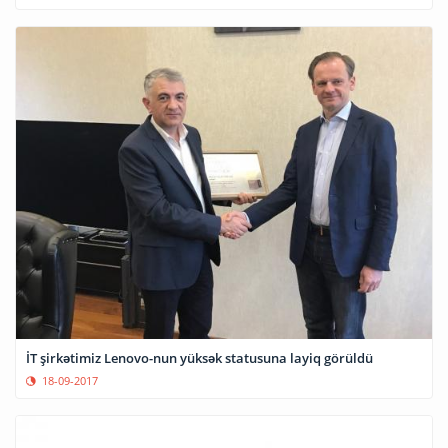
İT şirkətimiz Lenovo-nun yüksək statusuna layiq görüldü
18-09-2017