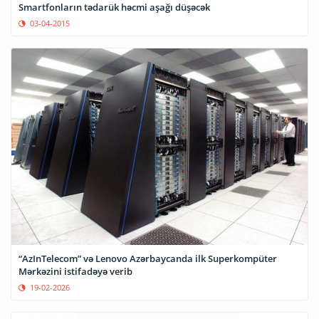
Smartfonların tədarük həcmi aşağı düşəcək
03-04-2015
“AzInTelecom” və Lenovo Azərbaycanda ilk Superkompüter
Mərkəzini istifadəyə verib
19-02-2026