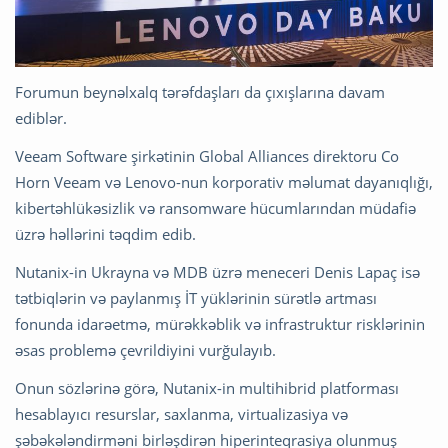
Forumun beynəlxalq tərəfdaşları da çıxışlarına davam
ediblər.
Veeam Software şirkətinin Global Alliances direktoru Co
Horn Veeam və Lenovo-nun korporativ məlumat dayanıqlığı,
kibertəhlükəsizlik və ransomware hücumlarından müdafiə
üzrə həllərini təqdim edib.
Nutanix-in Ukrayna və MDB üzrə meneceri Denis Lapaç isə
tətbiqlərin və paylanmış İT yüklərinin sürətlə artması
fonunda idarəetmə, mürəkkəblik və infrastruktur risklərinin
əsas problemə çevrildiyini vurğulayıb.
Onun sözlərinə görə, Nutanix-in multihibrid platforması
hesablayıcı resurslar, saxlanma, virtualizasiya və
şəbəkələndirməni birləşdirən hiperinteqrasiya olunmuş