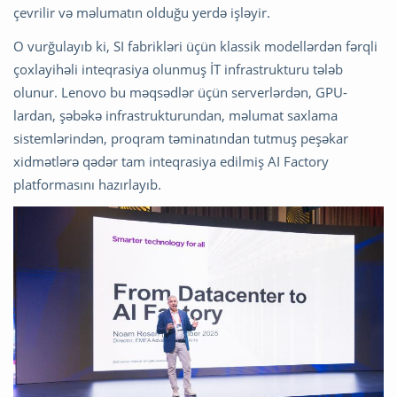
çevrilir və məlumatın olduğu yerdə işləyir.
O vurğulayıb ki, SI fabrikləri üçün klassik modellərdən fərqli
çoxlayihəli inteqrasiya olunmuş İT infrastrukturu tələb
olunur. Lenovo bu məqsədlər üçün serverlərdən, GPU-
lardan, şəbəkə infrastrukturundan, məlumat saxlama
sistemlərindən, proqram təminatından tutmuş peşəkar
xidmətlərə qədər tam inteqrasiya edilmiş AI Factory
platformasını hazırlayıb.