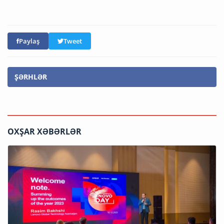
Paylaş
Tweet
ŞƏRHLƏR
OXŞAR XƏBƏRLƏR