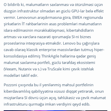
O bildirib ki, məlumatların saxlanması və ötürülməsi üçün
düzgün infrastruktur olmadan ən güclü GPU-lar belə effekt
vermir. Lenovonun araşdırmasına görə, EMEA regionunda
şirkətlərin İT rəhbərlərinin əsas problemləri məlumatların
idarə edilməsinin mürəkkəbləşməsi, kibertəhdidlərin
artması və xərclərə nəzarəti qorumaqla SI-ni biznes
proseslərinə inteqrasiya etməkdir. Lenovo bu çağırışlara
cavab olaraq klassik enterprise massivlərdən tutmuş hiper-
konsolidasiya edilmiş ThinkAgile həllərinə qədər geniş
məlumat saxlanma portfeli, güclü tərəfdaş ekosistemi
(Veeam, Nutanix və s.) və TruScale kimi çevik istehlak
modelləri təklif edir.
Pozzoni çıxışında bu il yenilənmiş məhsul portfelinin
kiberdavamlılıq qabiliyyətinə xüsusi diqqət yetirərək, onun
müştərilərə SI dövrü üçün açıq, təhlükəsiz və çevik məlumat
infrastrukturu qurmağa imkan verdiyini qeyd edib.