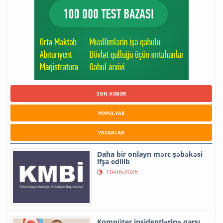
SON XƏBƏR
POPULYAR
YAZARLAR
Daha bir onlayn mərc şəbəkəsi
ifşa edilib
10-08-2026
Kompüter insidentlərinə qarşı