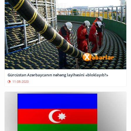
Gürcüstan Azərbaycanın nəhəng layihəsini «bloklayıb?»
11-08-2020