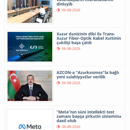
dinləyib
06-08-2026
Xəzər dənizinin dibi ilə Trans-
Xəzər Fiber-Optik Kabel Xəttinin
çəkilişi başa çatıb
06-08-2026
AZCON-a "Azərkosmos"la bağlı
yeni səlahiyyətlər verilib
06-08-2026
“Meta”nın süni intellekti test
zamanı başqa şirkətin sisteminə
daxil olub
06-08-2026