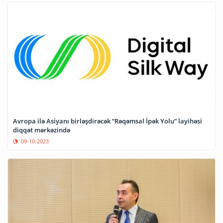
Avropa ilə Asiyanı birləşdirəcək “Rəqəmsal İpək Yolu” layihəsi
diqqət mərkəzində
09-10-2023