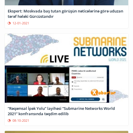
Ekspert: Moskvada baş tutan görüşün nəticələrinə görə uduzan
tərəf hələki Gürcüstandır
12-01-2021
“Rəqəmsal İpək Yolu” layihəsi “Submarine Networks World
2021” konfransında təqdim edilib
08-10-2021