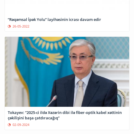
“Rəqəmsal İpək Yolu” layihəsinin icrası davam edir
26-05-2022
Tokayev: “2025-ci ildə Xəzərin dibi ilə fiber-optik kabel xəttinin
çəkilişini başa çatdıracağıq”
02-09-2024