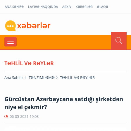
ANA SƏHİFƏ
LAYİHƏ HAQQINDA
ARXİV
XƏBƏRLƏR
ƏLAQƏ
TƏHLİL VƏ RƏYLƏR
Ana Səhifə
TƏNZİMLƏMƏ
TƏHLİL VƏ RƏYLƏR
Gürcüstan Azərbaycana satdığı şirkətdən
niyə əl çəkmir?
06-05-2021
19:03