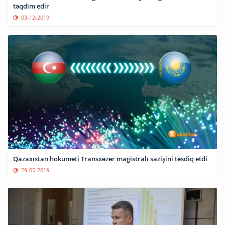
təqdim edir
03-12-2019
Qazaxıstan hökuməti Transxəzər magistralı sazişini təsdiq etdi
29-05-2019