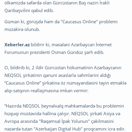
ölkəmizdə səfərdə olan Gürcüstanın Baş naziri İrakli
Qaribaşvilini qəbul edib.
Güman ki, görüşdə həm də "Caucasus Online" problemi
müzakirə olunub.
Xeberler.az
bildirir ki, məsələni Azərbaycan İnternet
Forumunun prezidenti Osman Gündüz şərh edib.
O, bildirib ki, 2 ildir Gürcüstan hökumətinin Azərbaycanın
NEQSOL şirkətinin qanuni əsaslarla səhmlərini aldığı
“Caucasus Online” şirkətinə öz nümayəndəsini təyin etməklə
alqı-satqının reallaşmasına imkan vermir:
“Hazırda NEQSOL beynəlxalq məhkəmələrdə bu problemin
hüquqi müstəvidə həllinə çalışır. NEQSOL şirkəti Asiya və
Avropa arasında "Rəqəmsal İpək Yolunun" çəkilməsini
nəzərdə tutan "Azerbaijan Digital Hub" proqramını icra edir.