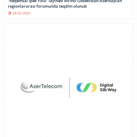
“Rəqəmsal İpək Yolu” layihəsi birinci Özbəkistan-Azərbaycan
regionlararası forumunda təqdim olunub
28-02-2023