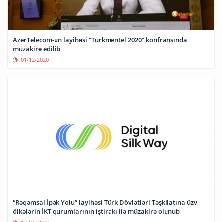
AzerTelecom-un layihəsi “Türkmentel 2020” konfransında
müzakirə edilib
01-12-2020
“Rəqəmsal İpək Yolu” layihəsi Türk Dövlətləri Təşkilatına üzv
ölkələrin İKT qurumlarının iştirakı ilə müzakirə olunub