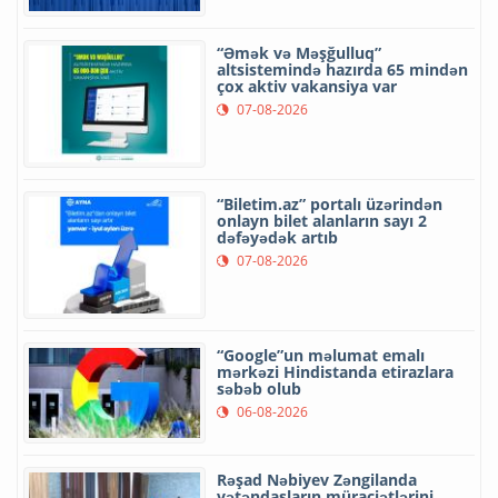
“Əmək və Məşğulluq”
altsistemində hazırda 65 mindən
çox aktiv vakansiya var
07-08-2026
“Biletim.az” portalı üzərindən
onlayn bilet alanların sayı 2
dəfəyədək artıb
07-08-2026
“Google”un məlumat emalı
mərkəzi Hindistanda etirazlara
səbəb olub
06-08-2026
Rəşad Nəbiyev Zəngilanda
vətəndaşların müraciətlərini