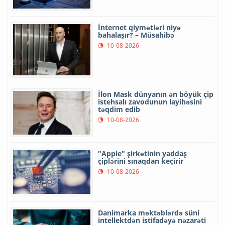
İnternet qiymətləri niyə
bahalaşır? – Müsahibə
10-08-2026
İlon Mask dünyanın ən böyük çip
istehsalı zavodunun layihəsini
təqdim edib
10-08-2026
"Apple" şirkətinin yaddaş
çiplərini sınaqdan keçirir
10-08-2026
Danimarka məktəblərdə süni
intellektdən istifadəyə nəzarəti