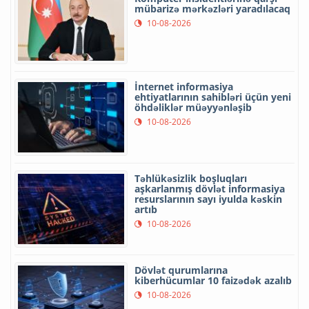
mübarizə mərkəzləri yaradılacaq
10-08-2026
İnternet informasiya
ehtiyatlarının sahibləri üçün yeni
öhdəliklər müəyyənləşib
10-08-2026
Təhlükəsizlik boşluqları
aşkarlanmış dövlət informasiya
resurslarının sayı iyulda kəskin
artıb
10-08-2026
Dövlət qurumlarına
kiberhücumlar 10 faizədək azalıb
10-08-2026