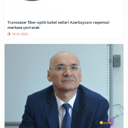
Transxəzər fiber-optik kabel xətləri Azərbaycanı rəqəmsal
mərkəzə çevirəcək
16-01-2020