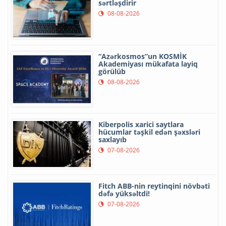
sərtləşdirir
08-08-2026
“Azərkosmos”un KOSMİK
Akademiyası mükafata layiq
görülüb
08-08-2026
Kiberpolis xarici saytlara
hücumlar təşkil edən şəxsləri
saxlayıb
07-08-2026
Fitch ABB-nin reytinqini növbəti
dəfə yüksəltdi!
07-08-2026