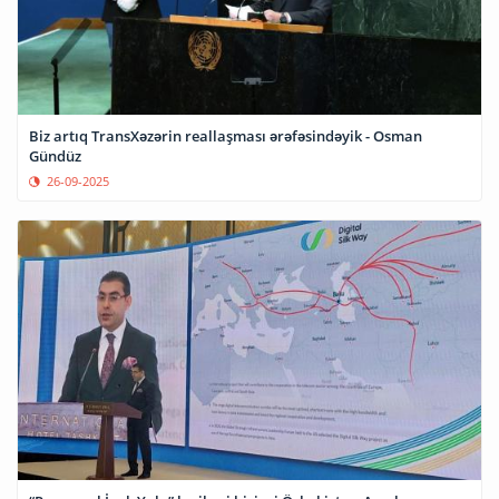
Biz artıq TransXəzərin reallaşması ərəfəsindəyik - Osman
Gündüz
26-09-2025