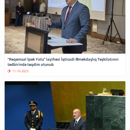
“Rəqəmsal İpək Yolu” layihəsi İqtisadi Əməkdaşlıq Təşkilatının
tədbirində təqdim olunub
11-10-2023