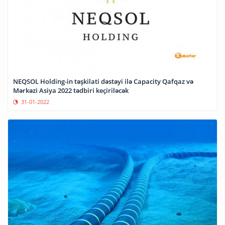
NEQSOL Holding-in təşkilati dəstəyi ilə Capacity Qafqaz və
Mərkəzi Asiya 2022 tədbiri keçiriləcək
31-01-2022