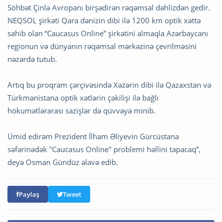
Söhbət Çinlə Avropanı birşədirən rəqəmsal dəhlizdən gedir.
NEQSOL şirkəti Qara dənizin dibi ilə 1200 km optik xəttə
sahib olan “Caucasus Online” şirkətini almaqla Azərbaycanı
regionun və dünyanın rəqəmsal mərkəzinə çevrilməsini
nəzərdə tutub.
Artıq bu proqram çərçivəsində Xəzərin dibi ilə Qazaxstan və
Türkmənistana optik xətlərin çəkilişi ilə bağlı
hökumətlərarası sazişlər də qüvvəyə minib.
Ümid edirəm Prezident İlham Əliyevin Gürcüstana
səfərinədək "Caucasus Online" problemi həllini tapacaq”,
deyə Osman Gündüz əlavə edib.
Paylaş
Tweet