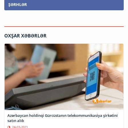
ŞƏRHLƏR
OXŞAR XƏBƏRLƏR
Azərbaycan holdinqi Gürcüstanın telekommunikasiya şirkətini
satın alıb
24-03-2021