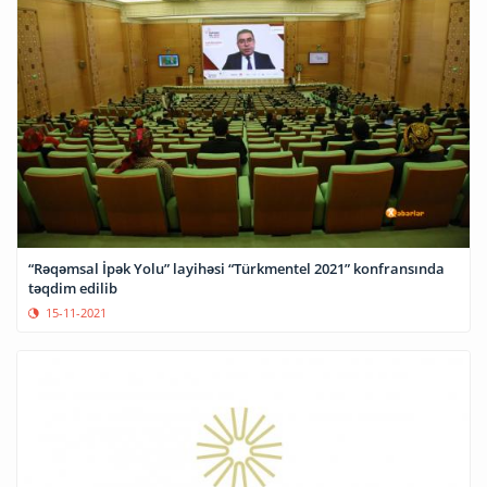
“Rəqəmsal İpək Yolu” layihəsi “Türkmentel 2021” konfransında
təqdim edilib
15-11-2021