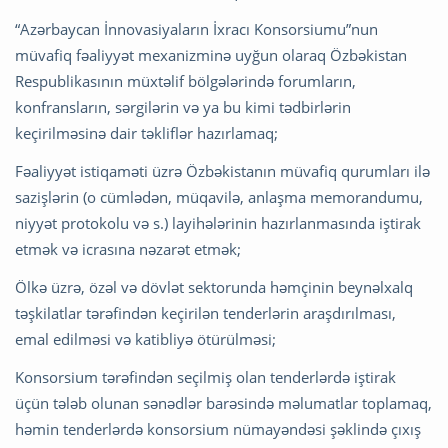
“Azərbaycan İnnovasiyaların İxracı Konsorsiumu”nun
müvafiq fəaliyyət mexanizminə uyğun olaraq Özbəkistan
Respublikasının müxtəlif bölgələrində forumların,
konfransların, sərgilərin və ya bu kimi tədbirlərin
keçirilməsinə dair təkliflər hazırlamaq;
Fəaliyyət istiqaməti üzrə Özbəkistanın müvafiq qurumları ilə
sazişlərin (o cümlədən, müqavilə, anlaşma memorandumu,
niyyət protokolu və s.) layihələrinin hazırlanmasında iştirak
etmək və icrasına nəzarət etmək;
Ölkə üzrə, özəl və dövlət sektorunda həmçinin beynəlxalq
təşkilatlar tərəfindən keçirilən tenderlərin araşdırılması,
emal edilməsi və katibliyə ötürülməsi;
Konsorsium tərəfindən seçilmiş olan tenderlərdə iştirak
üçün tələb olunan sənədlər barəsində məlumatlar toplamaq,
həmin tenderlərdə konsorsium nümayəndəsi şəklində çıxış