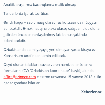
Analtik araşdırma bacarıqlarına malik olmaq;
Tenderlərdə iştirak təcrübəsi.
Əmək haqqı – sabit maaş olaraq razılıq əsasında müəyyən
ediləcəkdir. Əmək haqqına əlavə olaraq satışdan əldə olunan
gəlirdən öncədən razılaşdırılmış faiz bonus şəklində
ödəniləcəkdir.
Özbəkistanda daimi yaşayış yeri olmayan şəxsə kirayə ev
Konsorisum tərəfindən təmin ediləcək.
Qeyd olunan tələblərə cavab verən namizədlər öz ərizə
formalarını (CV) “Özbəkistan-koordinator” başlığı altında
office@azinnex.com
elektron ünvanına 15 yanvar 2018-ci ilə
qədər göndərə bilərlər.
Xeberler.az