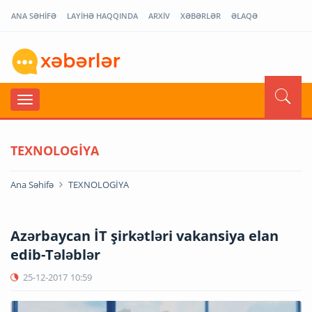
ANA SƏHİFƏ
LAYİHƏ HAQQINDA
ARXİV
XƏBƏRLƏR
ƏLAQƏ
TEXNOLOGİYA
Ana Səhifə
TEXNOLOGİYA
Azərbaycan İT şirkətləri vakansiya elan
edib-Tələblər
25-12-2017
10:59