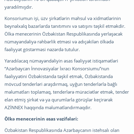
yaradılmışdır.
Konsoriumun işi, üzv şirkətlərin məhsul və xidmətlərinin
beynəlxalq bazarlarda tanıtımını və satışını təşkil etməkdir.
Ölkə menecerinin Özbəkistan Respublikasında yerləşəcək
nümayəndəliyə rəhbərlik etməsi və adıçəkilən ölkədə
fəaliyyət göstərməsi nəzərdə tutulur.
Yaradılacaq nümayəndəliyin əsas fəaliyyət istiqamətləri
“Azərbaycan İnnovasiyalar İxracı Konsorsiumu”nun
fəaliyyətini Özbəkistanda təşkil etmək, Özbəkistanda
mövcud tenderləri araşdırmaq, uyğun tenderlərlə bağlı
məlumatları toplamaq, tenderlərə müraciətlər etmək, tender
elan etmiş şirkət və ya qurumlarla görüşlər keçirərək
AZİNNEX haqqında məlumatlandırmaqdır.
Ölkə menecerinin əsas vəzifələri:
Özbəkistan Respublikasında Azərbaycanın istehsalı olan