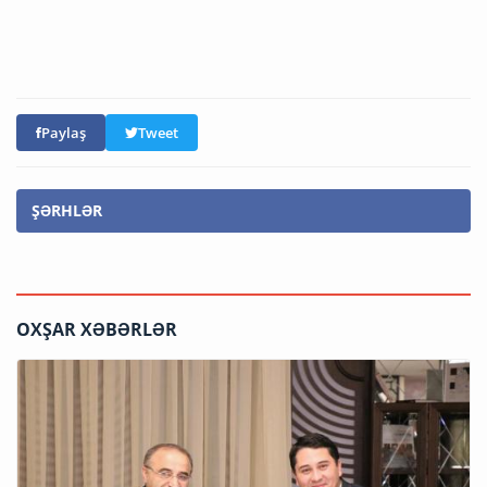
Paylaş
Tweet
ŞƏRHLƏR
OXŞAR XƏBƏRLƏR