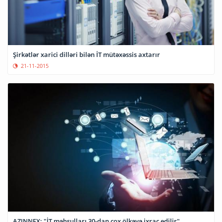
Şirkətlər xarici dilləri bilən İT mütəxəssis axtarır
21-11-2015
AZINNEX: "İT məhsulları 30-dan çox ölkəyə ixrac edilir"