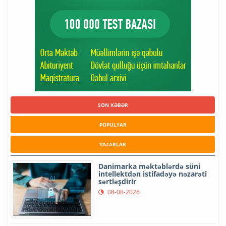
SON XƏBƏR
POPULYAR
YAZARLAR
Danimarka məktəblərdə süni
intellektdən istifadəyə nəzarəti
sərtləşdirir
08-08-2026