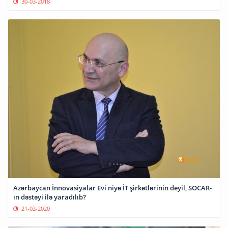
30-03-2018
Azərbaycan İnnovasiyalar Evi niyə İT şirkətlərinin deyil, SOCAR-
ın dəstəyi ilə yaradılıb?
21-02-2020