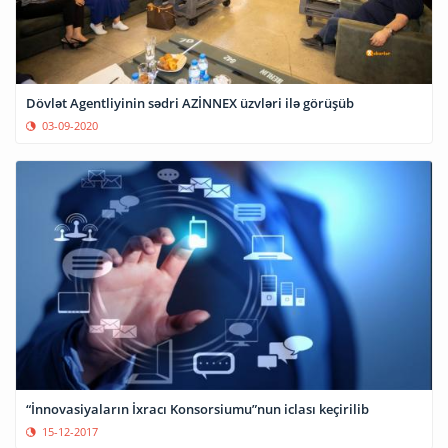
Dövlət Agentliyinin sədri AZİNNEX üzvləri ilə görüşüb
03-09-2020
“İnnovasiyaların İxracı Konsorsiumu”nun iclası keçirilib
15-12-2017