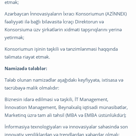
etmək;
Azərbaycan İnnovasiyaların İxracı Konsoriumun (AZİNNEX)
fəaliyyəti ilə bağlı bilavasitə İcraçı Direktorun və
Konsorsiuma üzv şirkətlərin xidməti tapşırıqlarını yerinə
yetirmək;
Konsoriumun işinin təşkili və tənzimlənməsi haqqında
təlimata riayət etmək.
Namizədə tələblər:
Tələb olunan namizədlər aşağıdakı keyfiyyətə, ixtisasa və
təcrübəyə malik olmalıdır:
Biznesin idarə edilməsi və təşkili, İT Management,
İnnovation Management, Beynəlxalq iqtisadi münasibətlər,
Marketinq üzrə tam ali təhsil (MBA və EMBA üstünlükdür);
İnformasiya texnologiyaları və innovasiyalar sahəsində son
innovativ yeniliklərdən və trendlərdən xəbərdar olmalı;