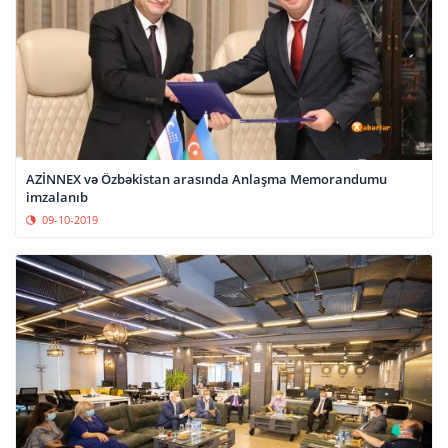
AZİNNEX və Özbəkistan arasında Anlaşma Memorandumu
imzalanıb
09-10-2019