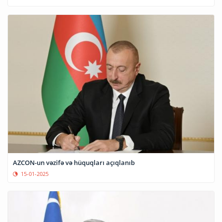
AZCON-un vəzifə və hüquqları açıqlanıb
15-01-2025