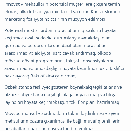
innovativ məhsulların potensial müştərilərə çıxışını təmin
etmək, ölkə iqtisadiyyatının təhlili və onun Konsorsiumun
marketinq fəaliyyətinə təsirinin müəyyən edilməsi
Potensial müştərilərdən müraciətlərin qəbulunu həyata
keçirmək, özəl və dövlət qurumlarıyla əməkdaşlıqlar
qurmaq və bu qurumlardan daxil olan müraciətləri
araşdırmaq və aidiyyəti üzrə cavablandırmaq, ölkədə
mövcud dövlət proqramlarını, inkişaf konsepsiyalarını
araşdırmaq və əməkdaşlığın həyata keçirilməsi üzrə təkliflər
hazırlayaraq Bakı ofisinə çatdırmaq;
Özbəkistanda fəaliyyət göstərən beynəlxalq təşkilatlarla və
biznes subyektlərlə qarşılıqlı əlaqələr yaratmaq və birgə
layihələri həyata keçirmək üçün təkliflər planı hazırlamaq;
Mövcud məhsul və xidmətlərin təkmilləşdirilməsi və yeni
məhsulların bazara çıxarılması ilə bağlı müvafiq təhlillərin
hesabatların hazırlanması və təqdim edilməsi;