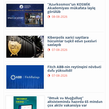
“Azərkosmos”un KOSMİK
Akademiyası mükafata layiq
görülüb
08-08-2026
Kiberpolis xarici saytlara
hücumlar təşkil edən şəxsləri
saxlayıb
07-08-2026
Fitch ABB-nin reytinqini növbəti
dəfə yüksəltdi!
07-08-2026
“Əmək və Məşğulluq”
altsistemində hazırda 65 mindən
çox aktiv vakansiya var