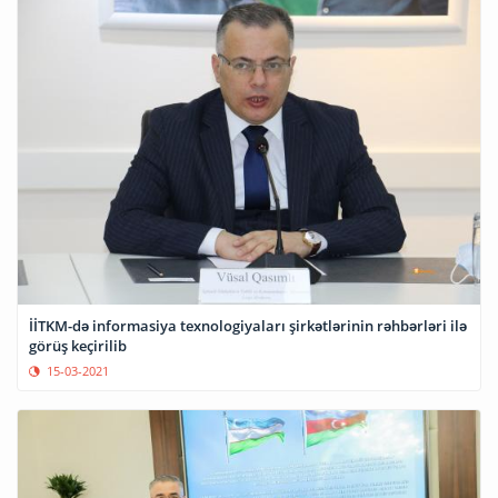
İİTKM-də informasiya texnologiyaları şirkətlərinin rəhbərləri ilə
görüş keçirilib
15-03-2021