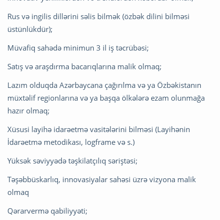
Rus və ingilis dillərini səlis bilmək (özbək dilini bilməsi
üstünlükdür);
Müvafiq sahədə minimun 3 il iş təcrübəsi;
Satış və araşdırma bacarıqlarına malik olmaq;
Lazım olduqda Azərbaycana çağırılma və ya Özbəkistanın
müxtəlif regionlarına və ya başqa ölkələrə ezam olunmağa
hazır olmaq;
Xüsusi layihə idarəetmə vasitələrini bilməsi (Layihənin
İdarəetmə metodikası, logframe və s.)
Yüksək səviyyədə təşkilatçılıq səriştəsi;
Təşəbbüskarlıq, innovasiyalar sahəsi üzrə vizyona malik
olmaq
Qərarvermə qabiliyyəti;