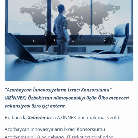
“Azərbaycan İnnovasiyaların İxracı Konsorsiumu”
(AZİNNEX) Özbəkistan nümayəndəliyi üçün Ölkə meneceri
vakansiyası üzrə işçi axtarır.
Bu barədə
Xeberler.az
-a AZİNNEX-dən məlumat verilib.
Azərbaycan İnnovasiyaların İxracı Konsorsiumu
Azərbaycanın 10 ən qabaqcıl İT şirkətləri tərəfindən