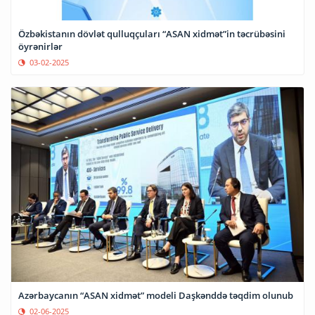
Özbəkistanın dövlət qulluqçuları “ASAN xidmət”in təcrübəsini
öyrənirlər
03-02-2025
Azərbaycanın “ASAN xidmət” modeli Daşkənddə təqdim olunub
02-06-2025