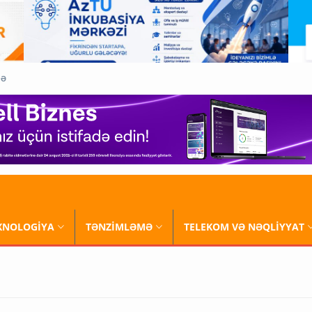
QƏ
XNOLOGİYA
TƏNZİMLƏMƏ
TELEKOM VƏ NƏQLİYYAT