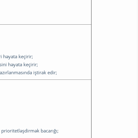
 həyata keçirir;
ni həyata keçirir;
zırlanmasında iştirak edir;
 prioritetləşdirmək bacarığı;