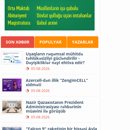
SON XƏBƏR
POPULYAR
YAZARLAR
Uşaqların rəqəmsal mühitdə
təhlükəsizliyi gücləndirilir -
Dəyişikliklər nəyi ehtiva edir?
05-08-2026
Azercell-dən illik “ZengimCELL”
xidməti
05-08-2026
Nazir Qazaxıstanın Prezident
Administrasiyası rəhbərinin
müavini ilə görüşüb
05-08-2026
"Falcon 9" raketinin bir hissəsi Ayla