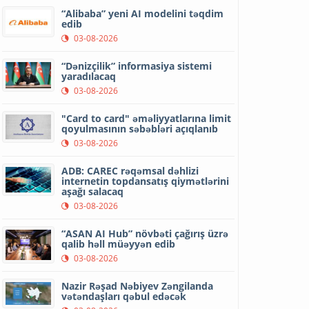
“Alibaba” yeni AI modelini təqdim
edib
03-08-2026
“Dənizçilik” informasiya sistemi
yaradılacaq
03-08-2026
"Card to card" əməliyyatlarına limit
qoyulmasının səbəbləri açıqlanıb
03-08-2026
ADB: CAREC rəqəmsal dəhlizi
internetin topdansatış qiymətlərini
aşağı salacaq
03-08-2026
“ASAN AI Hub” növbəti çağırış üzrə
qalib həll müəyyən edib
03-08-2026
Nazir Rəşad Nəbiyev Zəngilanda
vətəndaşları qəbul edəcək