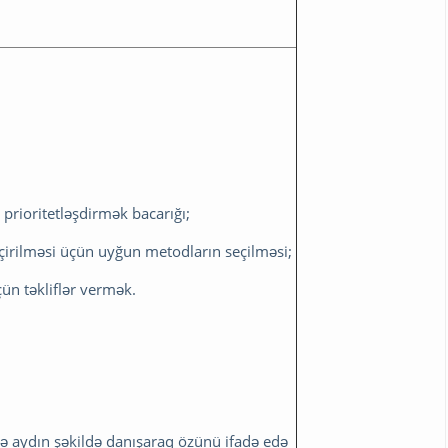
 prioritetləşdirmək bacarığı;
çirilməsi üçün uyğun metodların seçilməsi;
ün təkliflər vermək.
lə aydın şəkildə danışaraq özünü ifadə edə