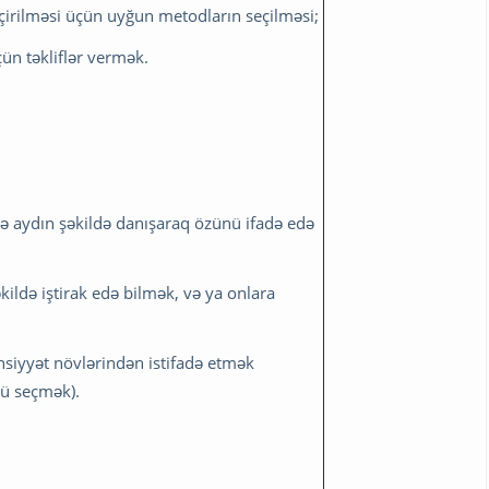
çirilməsi üçün uyğun metodların seçilməsi;
ün təkliflər vermək.
lə aydın şəkildə danışaraq özünü ifadə edə
kildə iştirak edə bilmək, və ya onlara
ünsiyyət növlərindən istifadə etmək
ü seçmək).