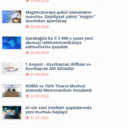
03-08-2026
Magistraturaya qəbul olunanların
nəzərinə: Qeydiyyat yalnız “mygov”
üzərindən aparılacaq
03-08-2026
Qarabağda bu il 3 400-ə yaxın yeni
abunəçi telekommunikasiya
xidmətlərinə qoşulub
03-08-2026
1 Avqust - Azərbaycan Əlifbası və
Azərbaycan Dili Günüdür
01-08-2026
KOBİA və Türk Ticarət Mərkəzi
arasında Memorandum imzalanıb
31-07-2026
Aİ-nin süni intellekt qaydalarında
yeni mərhələ başlayır
31-07-2026