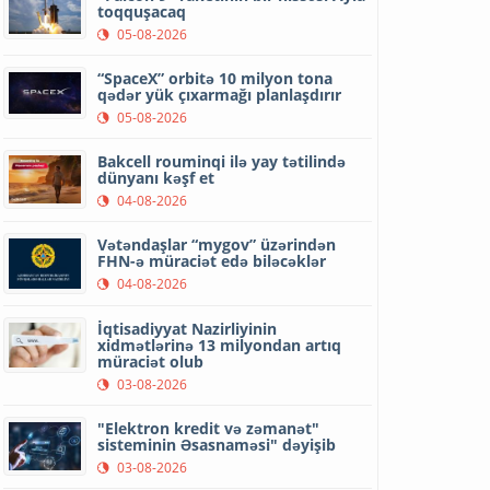
toqquşacaq
05-08-2026
“SpaceX” orbitə 10 milyon tona
qədər yük çıxarmağı planlaşdırır
05-08-2026
Bakcell rouminqi ilə yay tətilində
dünyanı kəşf et
04-08-2026
Vətəndaşlar “mygov” üzərindən
FHN-ə müraciət edə biləcəklər
04-08-2026
İqtisadiyyat Nazirliyinin
xidmətlərinə 13 milyondan artıq
müraciət olub
03-08-2026
"Elektron kredit və zəmanət"
sisteminin Əsasnaməsi" dəyişib
03-08-2026