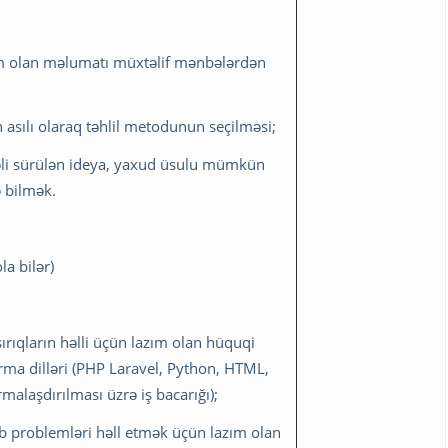
m olan məlumatı müxtəlif mənbələrdən
 asılı olaraq təhlil metodunun seçilməsi;
irəli sürülən ideya, yaxud üsulu mümkün
ə bilmək.
la bilər)
rıqların həlli üçün lazım olan hüquqi
ma dilləri (PHP Laravel, Python, HTML,
rmalaşdırılması üzrə iş bacarığı);
b problemləri həll etmək üçün lazım olan