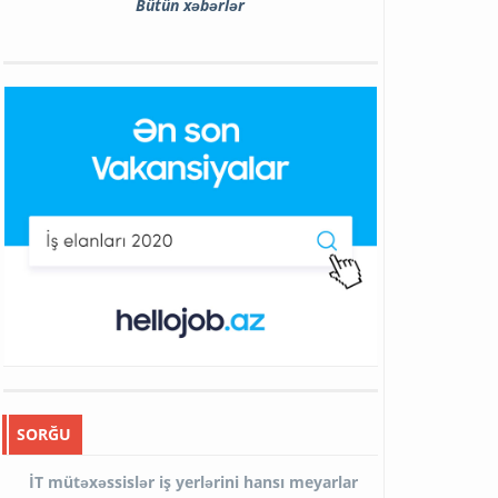
Bütün xəbərlər
SORĞU
İT mütəxəssislər iş yerlərini hansı meyarlar