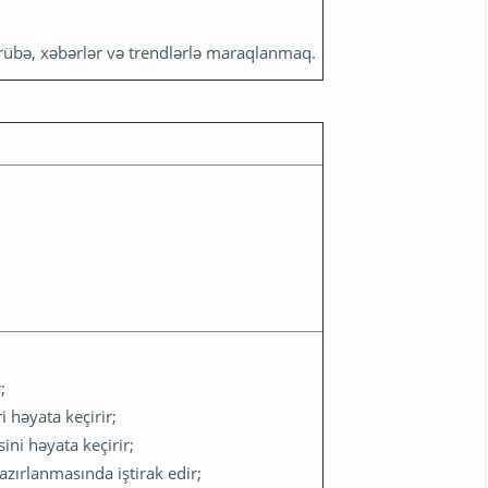
əcrübə, xəbərlər və trendlərlə maraqlanmaq.
;
 həyata keçirir;
ni həyata keçirir;
zırlanmasında iştirak edir;