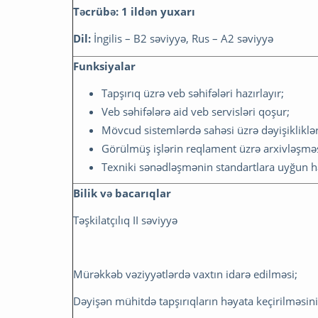
Təcrübə: 1 ildən yuxarı
Dil:
İngilis – B2 səviyyə, Rus – A2 səviyyə
Funksiyalar
Tapşırıq üzrə veb səhifələri hazırlayır;
Veb səhifələrə aid veb servisləri qoşur;
Mövcud sistemlərdə sahəsi üzrə dəyişiklikləri
Görülmüş işlərin reqlament üzrə arxivləşməsi
Texniki sənədləşmənin standartlara uyğun ha
Bilik və bacarıqlar
Təşkilatçılıq II səviyyə
Mürəkkəb vəziyyətlərdə vaxtın idarə edilməsi;
Dəyişən mühitdə tapşırıqların həyata keçirilməsini