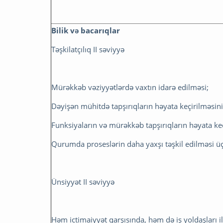
Bilik və bacarıqlar
Təşkilatçılıq II səviyyə
Mürəkkəb vəziyyətlərdə vaxtın idarə edilməsi;
Dəyişən mühitdə tapşırıqların həyata keçirilməsini
Funksiyaların və mürəkkəb tapşırıqların həyata ke
Qurumda proseslərin daha yaxşı təşkil edilməsi üç
Ünsiyyət II səviyyə
Həm ictimaiyyət qarşısında, həm də iş yoldaşları i