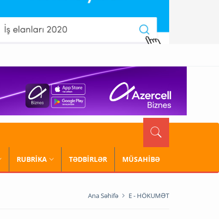
RUBRİKA
TƏDBİRLƏR
MÜSAHİBƏ
Ana Səhifə
E - HÖKUMƏT