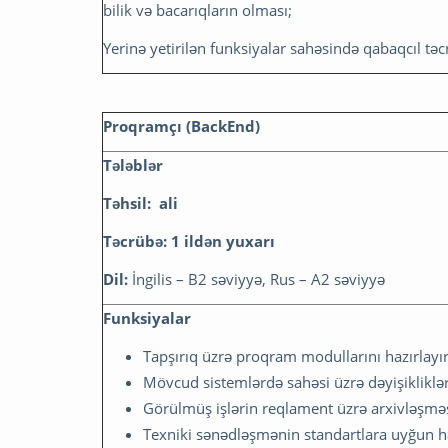
bilik və bacarıqların olması;
Yerinə yetirilən funksiyalar sahəsində qabaqcıl t
Proqramçı
(BackEnd)
Tələblər
Təhsil: ali
Təcrübə: 1 ildən yuxarı
Dil:
İngilis – B2 səviyyə, Rus – A2 səviyyə
Funksiyalar
Tapşırıq üzrə proqram modullarını hazırlayır
Mövcud sistemlərdə sahəsi üzrə dəyişiklikləri
Görülmüş işlərin reqlament üzrə arxivləşməsi
Texniki sənədləşmənin standartlara uyğun ha