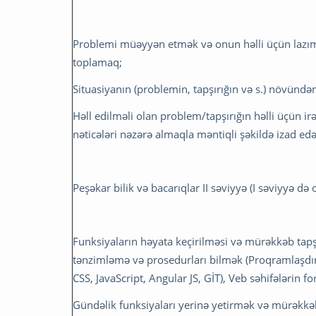
Problemi müəyyən etmək və onun həlli üçün lazı
toplamaq;
Situasiyanın (problemin, tapşırığın və s.) növündən
Həll edilməli olan problem/tapşırığın həlli üçün 
nəticələri nəzərə almaqla məntiqli şəkildə izad ed
Peşəkar bilik və bacarıqlar II səviyyə (I səviyyə də o
Funksiyaların həyata keçirilməsi və mürəkkəb tapşı
tənzimləmə və prosedurları bilmək (Proqramlaşdır
CSS, JavaScript, Angular JS, GİT), Veb səhifələrin fo
Gündəlik funksiyaları yerinə yetirmək və mürəkkə