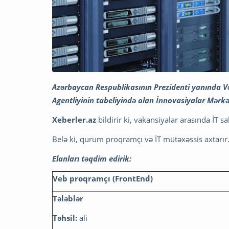
Azərbaycan Respublikasının Prezidenti yanında V
Agentliyinin tabeliyində olan İnnovasiyalar Mərk
Xeberler.az
bildirir ki, vakansiyalar arasında İT sa
Belə ki, qurum proqramçı və İT mütəxəssis axtarır
Elanları təqdim edirik:
Veb proqramçı
(FrontEnd)
Tələblər
Təhsil:
ali