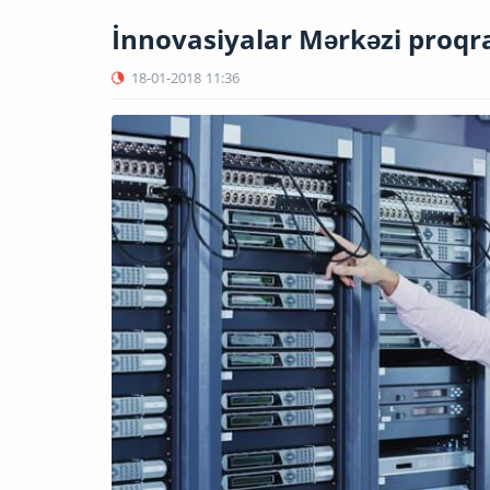
İnnovasiyalar Mərkəzi proqra
18-01-2018
11:36