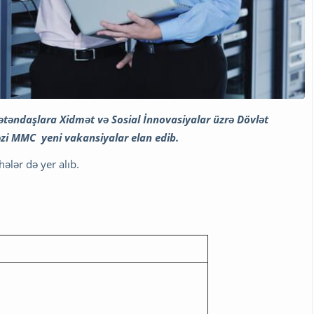
ətəndaşlara Xidmət və Sosial İnnovasiyalar üzrə Dövlət
əzi MMC yeni vakansiyalar elan edib.
hələr də yer alıb.
.