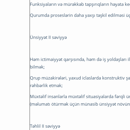
Funksiyaların və mürəkkəb tapşırıqların həyata ke
Qurumda proseslərin daha yaxşı təşkil edilməsi üç
Ünsiyyət II səviyyə
Həm ictimaiyyət qarşısında, həm də iş yoldaşları i
bilmək;
Qrup müzakirələri, yaxud iclaslarda konstruktiv şə
rəhbərlik etmək;
Müxtəlif insanlarla müxtəlif situasiyalarda fərqli 
(məlumatı ötürmək üçün münasib ünsiyyət növün
Təhlil II səviyyə