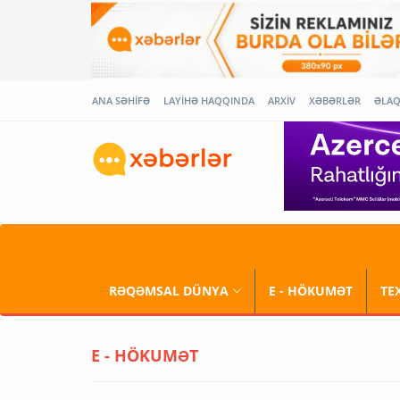
ANA SƏHİFƏ
LAYİHƏ HAQQINDA
ARXİV
XƏBƏRLƏR
ƏLA
RƏQƏMSAL DÜNYA
E - HÖKUMƏT
TE
E - HÖKUMƏT