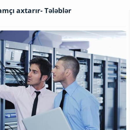
mçı axtarır- Tələblər