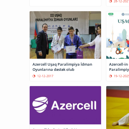
28-12-202
Azercell Uşaq Paralimpiya İdman
Azercell-in
Oyunlarına dəstək olub
Paralimpiy
12-12-2017
19-12-202