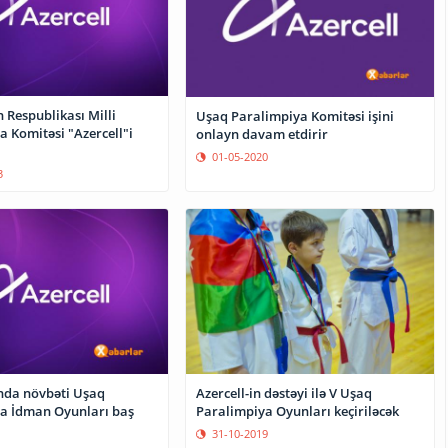
 Respublikası Milli
Uşaq Paralimpiya Komitəsi işini
 Komitəsi "Azercell"i
onlayn davam etdirir
01-05-2020
3
nda növbəti Uşaq
Azercell-in dəstəyi ilə V Uşaq
a İdman Oyunları baş
Paralimpiya Oyunları keçiriləcək
31-10-2019