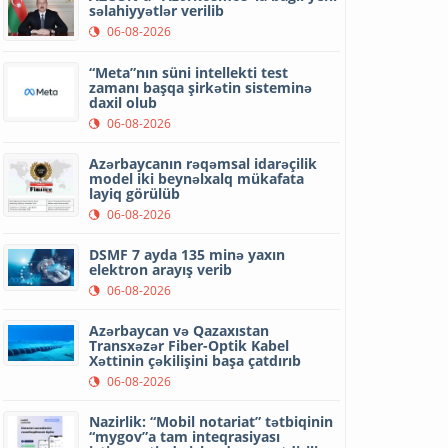
səlahiyyətlər verilib
06-08-2026
“Meta”nın süni intellekti test
zamanı başqa şirkətin sisteminə
daxil olub
06-08-2026
Azərbaycanın rəqəmsal idarəçilik
model iki beynəlxalq mükafata
layiq görülüb
06-08-2026
DSMF 7 ayda 135 minə yaxın
elektron arayış verib
06-08-2026
Azərbaycan və Qazaxıstan
Transxəzər Fiber-Optik Kabel
Xəttinin çəkilişini başa çatdırıb
06-08-2026
Nazirlik: “Mobil notariat” tətbiqinin
“mygov”a tam inteqrasiyası