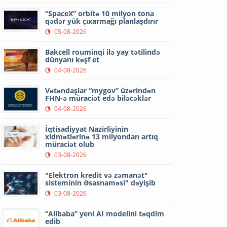
“SpaceX” orbitə 10 milyon tona
qədər yük çıxarmağı planlaşdırır
05-08-2026
Bakcell rouminqi ilə yay tətilində
dünyanı kəşf et
04-08-2026
Vətəndaşlar “mygov” üzərindən
FHN-ə müraciət edə biləcəklər
04-08-2026
İqtisadiyyat Nazirliyinin
xidmətlərinə 13 milyondan artıq
müraciət olub
03-08-2026
"Elektron kredit və zəmanət"
sisteminin Əsasnaməsi" dəyişib
03-08-2026
“Alibaba” yeni AI modelini təqdim
edib