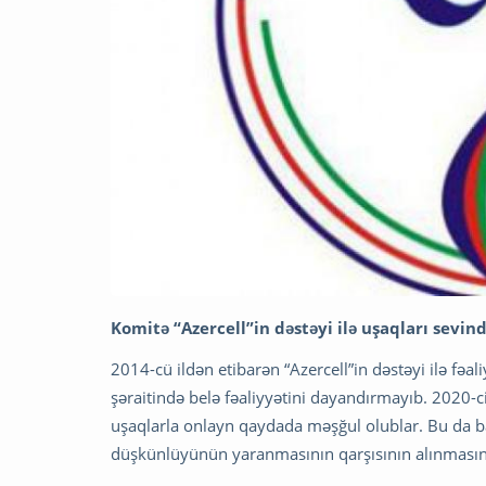
Komitə “Azercell”in dəstəyi ilə uşaqları sevin
2014-cü ildən etibarən “Azercell”in dəstəyi ilə fə
şəraitində belə fəaliyyətini dayandırmayıb. 2020-ci
uşaqlarla onlayn qaydada məşğul olublar. Bu da ba
düşkünlüyünün yaranmasının qarşısının alınması