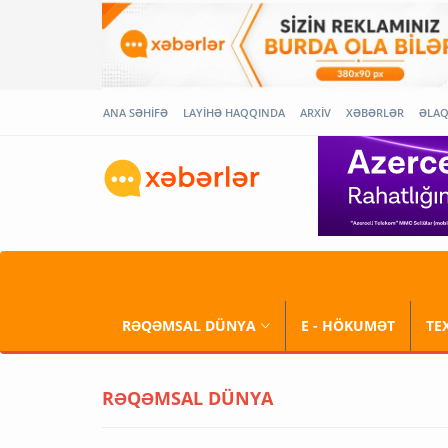
ANA SƏHİFƏ
LAYİHƏ HAQQINDA
ARXİV
XƏBƏRLƏR
ƏLA
RƏQƏMSAL DÜNYA
E - HÖKUMƏT
TE
RƏQƏMSAL DÜNYA