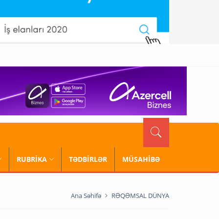
RUBRİKA
TƏDBİRLƏR
MÜSAHİBƏ
Ana Səhifə
RƏQƏMSAL DÜNYA