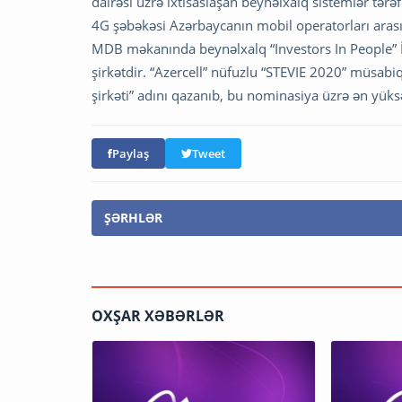
dairəsi üzrə ixtisaslaşan beynəlxalq sistemlər tərə
4G şəbəkəsi Azərbaycanın mobil operatorları arasın
MDB məkanında beynəlxalq “Investors In People” İ
şirkətdir. “Azercell” nüfuzlu “STEVIE 2020” müsabi
şirkəti” adını qazanıb, bu nominasiya üzrə ən yüksə
Paylaş
Tweet
ŞƏRHLƏR
OXŞAR XƏBƏRLƏR