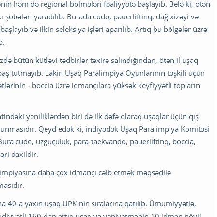
n həm də regional bölmələri fəaliyyətə başlayıb. Belə ki, ötən
şöbələri yaradılıb. Burada cüdo, pauerliftinq, dağ xizəyi və
şlayıb və ilkin seleksiya işləri aparılıb. Artıq bu bölgələr üzrə
b.
ə bütün kütləvi tədbirlər təxirə salındığından, ötən il uşaq
aş tutmayıb. Lakin Uşaq Paralimpiya Oyunlarının təşkili üçün
lərinin - boccia üzrə idmançılara yüksək keyfiyyətli topların
indəki yeniliklərdən biri də ilk dəfə olaraq uşaqlar üçün qış
olunmasıdır. Qeyd edək ki, indiyədək Uşaq Paralimpiya Komitəsi
Bura cüdo, üzgüçülük, para-taekvando, pauerliftinq, boccia,
əri daxildir.
alimpiyasına daha çox idmançı cəlb etmək məqsədilə
masıdır.
a 40-a yaxın uşaq UPK-nin sıralarına qatılıb. Ümumiyyətlə,
dudiyyətli 160-dan artıq uşaq və yeniyetmənin 10 idman növü