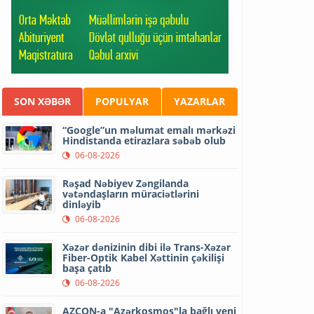
SON XƏBƏR
POPULYAR
YAZARLAR
“Google”un məlumat emalı mərkəzi
Hindistanda etirazlara səbəb olub
06-08-2026
Rəşad Nəbiyev Zəngilanda
vətəndaşların müraciətlərini
dinləyib
06-08-2026
Xəzər dənizinin dibi ilə Trans-Xəzər
Fiber-Optik Kabel Xəttinin çəkilişi
başa çatıb
06-08-2026
AZCON-a "Azərkosmos"la bağlı yeni