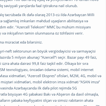
q səviyyəli yarışlarda fəal iştirakına nail olunub.
q təcrübədə ilk dəfə olaraq 2013-cü ildə Azərbaycan Milli
ə sağlamlıq imkanları məhdud uşaqların abilitasiya və
 yardım edir. "Azercell Telekom” MMC bu mühüm missiyanı
ı və inkişafının təmin olunmasına öz töhfəsini verir.
na müraciət edə bilərsiniz.
eyri-neft sektorunun ən böyük vergiödəyicisi və sərmayəçisi
azırda 5 milyon abunəçi “Azercell”i seçir. Bazar payı 49 faiz,
i üzrə əhatə dairəsi 99,8 faiz təşkil edir. Ölkəyə bir sıra
b: GSM texnologiyası, öncədən ödəmə sistemi, mobil internet
asa xidmətləri, “Azercell Ekspres” ofisləri, M2M, 4G, mobil və
 müştəri xidmətləri, mobil elektron imza xidməti “ASAN imza”
çivəsində Azərbaycanda ilk dəfə pilot rejimdə 5G
 sürətlə böyüyən 4G şəbəkəsi Bakı və Abşeron da daxil olmaqla,
alların şəbəkə keyfiyyətini ölçən və simsiz rabitənin əhatə