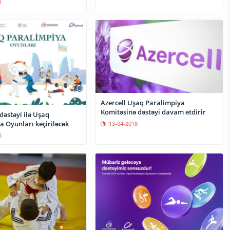
1
Azercell Uşaq Paralimpiya
Komitəsinə dəstəyi davam etdirir
 dəstəyi ilə Uşaq
a Oyunları keçiriləcək
13-04-2018
5