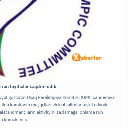
dirən layihələr təqdim edib
aliyyət göstərən Uşaq Paralimpiya Komitəsi (UPK) pandemiya
 ildə komitənin məşqçiləri virtual təlimlər təşkil edərək
laca idmançıların aktivliyini saxlamağa, onlarda ruh
na kömək edib.