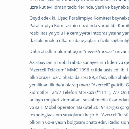
üzrə kütləvi idman tədbirlərində, yerli və beynəlxal
Qeyd edək ki, Uşaq Paralimpiya Komitəsi beynəlxal
Paralimpiya Komitəsinin nəzdində yaradılıb. Komit
reabilitasiya yolu ilə cəmiyyətə inteqrasiyasına
dəstəkləməklə ölkəmizdə uşaqların fiziki sağlamlığ
Daha ətraflı məlumat üçün “
news@mcs.az
” ünvanı
Azərbaycanın mobil rabitə sənayesinin lideri və q
“Azercell Telekom” MMC 1996-cı ildə təsis edilib. H
ölkə ərazisi üzrə əhatə dairəsi 89,3 faiz, ölkə əhalis
yenilikləri ilk dəfə olaraq məhz “Azercell” gətiri
xidmətləri, 24/7 Telefon Mərkəzi (*1111), 7/7 Ön M
onlayn müştəri xidmətləri, sosial media üzərindən
və sair. Mobil operator “Bakutel 2019” sərgisi çər
texnologiyasının sınaqlarını keçirib. “Azercell”in
ölkənin 60-a yaxın bölgəsini əhatə edir. Radio siqn