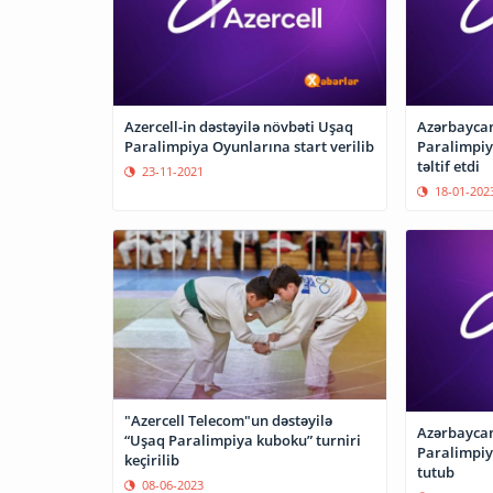
Azercell-in dəstəyilə növbəti Uşaq
Azərbaycan
Paralimpiya Oyunlarına start verilib
Paralimpiya
təltif etdi
23-11-2021
18-01-202
"Azercell Telecom"un dəstəyilə
Azərbayca
“Uşaq Paralimpiya kuboku” turniri
Paralimpiy
keçirilib
tutub
08-06-2023