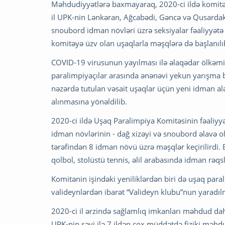
Məhdudiyyətlərə baxmayaraq, 2020-ci ildə komitəni
il UPK-nin Lənkəran, Ağcabədi, Gəncə və Qusardakı 
snoubord idman növləri üzrə seksiyalar fəaliyyətə ba
komitəyə üzv olan uşaqlarla məşqlərə də başlanılı
COVID-19 virusunun yayılması ilə əlaqədar ölkəmizd
paralimpiyaçılar arasında ənənəvi yekun yarışma b
nəzərdə tutulan vəsait uşaqlar üçün yeni idman alət
alınmasına yönəldilib.
2020-ci ildə Uşaq Paralimpiya Komitəsinin fəaliyyət
idman növlərinin - dağ xizəyi və snoubord əlavə 
tərəfindən 8 idman növü üzrə məşqlər keçirilirdi. 
qolbol, stolüstü tennis, əlil arabasında idman rəqsl
Komitənin işindəki yeniliklərdən biri də uşaq par
valideynlərdən ibarət “Valideyn klubu”nun yaradıl
2020-ci il ərzində sağlamlıq imkanları məhdud dah
UPK-nin səyi ilə 7 ildən çox müddətdə fiziki məh