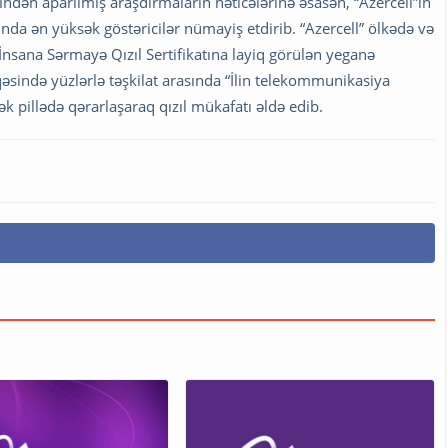
findən aparılmış araşdırmaların nəticələrinə əsasən, “Azercell”in
da ən yüksək göstəricilər nümayiş etdirib. “Azercell” ölkədə və
nsana Sərmayə Qızıl Sertifikatına layiq görülən yeganə
qəsində yüzlərlə təşkilat arasında “İlin telekommunikasiya
k pillədə qərarlaşaraq qızıl mükafatı əldə edib.