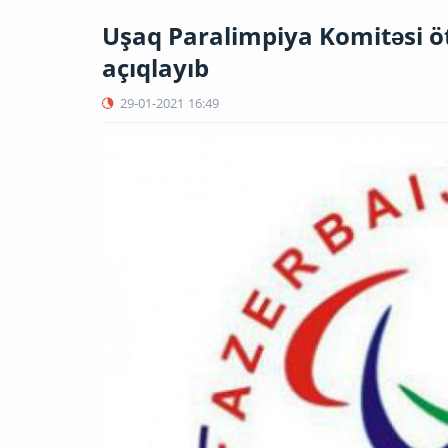
Uşaq Paralimpiya Komitəsi ötə
açıqlayıb
29-01-2021
16:49