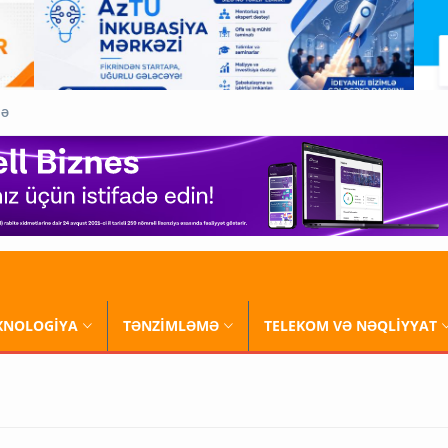
QƏ
XNOLOGİYA
TƏNZİMLƏMƏ
TELEKOM VƏ NƏQLİYYAT