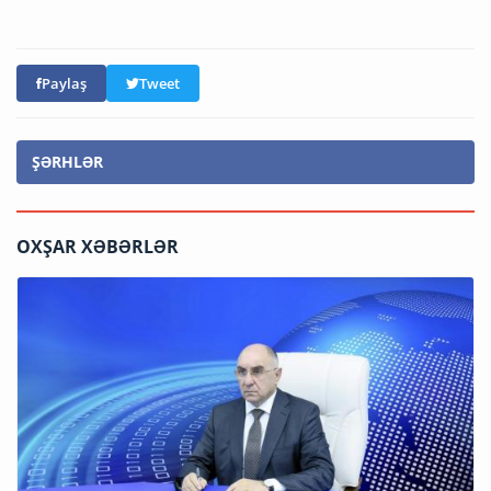
Paylaş
Tweet
ŞƏRHLƏR
OXŞAR XƏBƏRLƏR