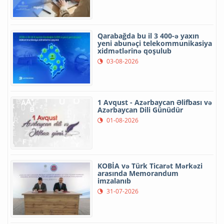
Qarabağda bu il 3 400-ə yaxın
yeni abunəçi telekommunikasiya
xidmətlərinə qoşulub
03-08-2026
1 Avqust - Azərbaycan Əlifbası və
Azərbaycan Dili Günüdür
01-08-2026
KOBİA və Türk Ticarət Mərkəzi
arasında Memorandum
imzalanıb
31-07-2026