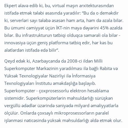
Ekpert əlavə edib ki, bu, virtual maşın arxitekturasından
istifadə etmək tələbi əsasında yaradılır: “Bu da o deməkdir
ki, serverləri sayı tələbə əsasən həm arta, həm də azala bilər.
Bu ümumi cəmiyyət üçün İKT-nin maya dəyərini 45% azalda
bilər. Bu infrastrukturun tətbiqi olduqca səmərəli ola bilər -
innovasiya üçün geniş platforma tətbiq edir, hər kəs bu
alətlərdən istifadə edə bilir”.
Qeyd edək ki, Azərbaycanda da 2008-ci ildən Milli
Superkompüter Mərkəzinin yaradılması ilə bağlı Rabitə və
Yüksək Texnologiyalar Nazirliyi ilə İnformasiya
Texnologiyaları İnstitutu əməkdaşlığa başlayıb.
Superkompüter - çoxprosessorlu elektron hesablama
sistemidir. Superkompüterlərin məhsuldarlığı sürüşkən
vergüllü ədədlər üzərində saniyədə milyard əməliyyatlarla
ölçülür. Onlarda çoxsaylı mikroprosessorların paralel
işlənməsi nəticəsində yüksək məhsuldarlığı əldə etmək olur.