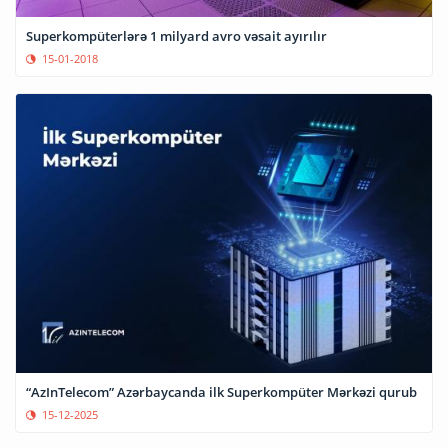
Superkompüterlərə 1 milyard avro vəsait ayırılır
15-01-2018
“AzInTelecom” Azərbaycanda ilk Superkompüter Mərkəzi qurub
15-12-2025