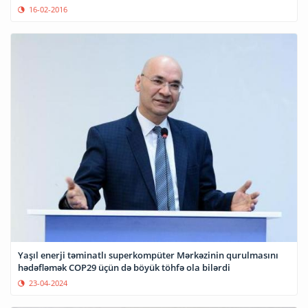
16-02-2016
Yaşıl enerji təminatlı superkompüter Mərkəzinin qurulmasını
hədəfləmək COP29 üçün də böyük töhfə ola bilərdi
23-04-2024