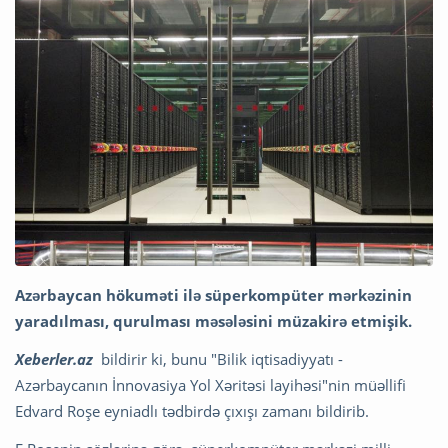
Azərbaycan hökuməti ilə süperkompüter mərkəzinin
yaradılması, qurulması məsələsini müzakirə etmişik.
Xeberler.az
bildirir ki, bunu "Bilik iqtisadiyyatı -
Azərbaycanın İnnovasiya Yol Xəritəsi layihəsi"nin müəllifi
Edvard Roşe eyniadlı tədbirdə çıxışı zamanı bildirib.