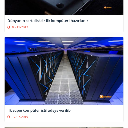
Dünyanın sərt disksiz ilk kompüteri hazırlanır
05-11-2013
İlk superkompüter istifadəyə verilib
17-07-2019