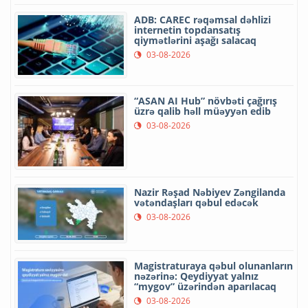
ADB: CAREC rəqəmsal dəhlizi
internetin topdansatış
qiymətlərini aşağı salacaq
03-08-2026
“ASAN AI Hub” növbəti çağırış
üzrə qalib həll müəyyən edib
03-08-2026
Nazir Rəşad Nəbiyev Zəngilanda
vətəndaşları qəbul edəcək
03-08-2026
Magistraturaya qəbul olunanların
nəzərinə: Qeydiyyat yalnız
“mygov” üzərindən aparılacaq
03-08-2026