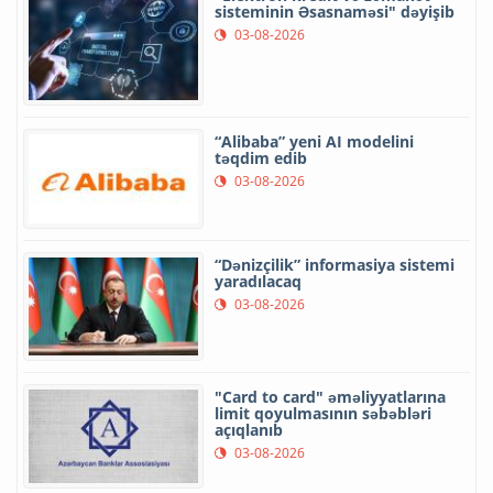
sisteminin Əsasnaməsi" dəyişib
03-08-2026
“Alibaba” yeni AI modelini
təqdim edib
03-08-2026
“Dənizçilik” informasiya sistemi
yaradılacaq
03-08-2026
"Card to card" əməliyyatlarına
limit qoyulmasının səbəbləri
açıqlanıb
03-08-2026