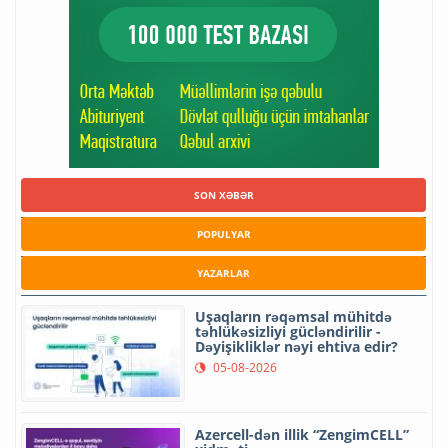
SON XƏBƏR
POPULYAR
YAZARLAR
Uşaqların rəqəmsal mühitdə
təhlükəsizliyi gücləndirilir -
Dəyişikliklər nəyi ehtiva edir?
05-08-2026
Azercell-dən illik “ZengimCELL”