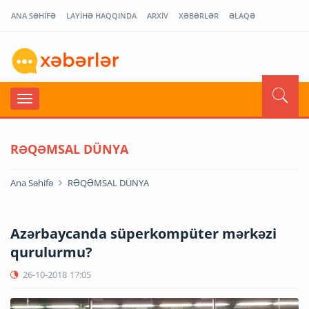
ANA SƏHİFƏ
LAYİHƏ HAQQINDA
ARXİV
XƏBƏRLƏR
ƏLAQƏ
RƏQƏMSAL DÜNYA
Ana Səhifə
RƏQƏMSAL DÜNYA
Azərbaycanda süperkompüter mərkəzi
qurulurmu?
26-10-2018
17:05