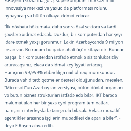
E.Roşenin sözlərinə görə, süperkompüter mərkəzi milli
innovasiya mərkəzi və yaxud da platforması rolunu
oynayacaq və bütün ölkəyə xidmət edəcək..
“İlk növbətə hökumətə, daha sonra özəl sektora və fərdi
şəxslərə xidmət edəcək. Düzdür, bir kompüterdən hər şeyi
idarə etmək yaxşı görünmür. Lakin Azərbaycanda 9 milyon
insan var. Bu rəqəm bu qədər əhali üçün kifayətdir. Bundan
başqa, bir kompüterdən istifadə etməklə siz təhlükəsizliyi
artıracaqsınız, eləcə də xidmət keyfiyyəti artacaq.
Həmçinin 99,999% etibarlılığa nail olmaq mümkündür.
Burada vahid tətbiqetmələr dəstəsi olduğunudan, məsələn,
“Microsoft”un Azərbaycan versiyası, bütün dövlət orqanları
və bütün biznes strukturları istfadə edə bilər. İKT barədə
məlumat alan hər bir şəxs eyni proqram təminatları,
həmçinin interfeyslərlə tanışa ola biləcək. Beləcə müxətlif
agentliklər arasında işçilərin mübadiləsi də aparıla bilər”, -
deyə E.Roşen əlavə edib.