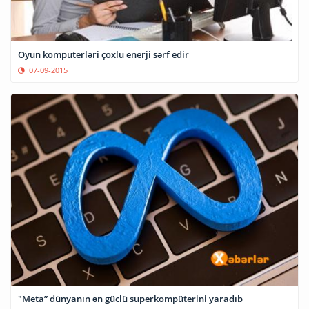
Oyun kompüterləri çoxlu enerji sərf edir
07-09-2015
"Meta” dünyanın ən güclü superkompüterini yaradıb