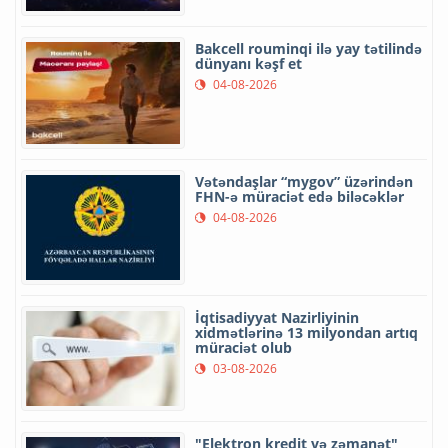
Bakcell rouminqi ilə yay tətilində
dünyanı kəşf et
04-08-2026
Vətəndaşlar “mygov” üzərindən
FHN-ə müraciət edə biləcəklər
04-08-2026
İqtisadiyyat Nazirliyinin
xidmətlərinə 13 milyondan artıq
müraciət olub
03-08-2026
"Elektron kredit və zəmanət"