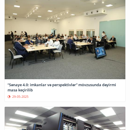
“Sənaye 4.0: imkanlar və perspektivlər” mövzusunda dəyirmi
masa keçirilib
29-05-2025