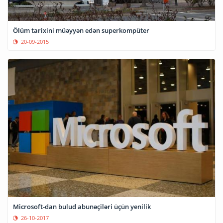
Ölüm tarixini müəyyən edən superkompüter
20-09-2015
Microsoft-dan bulud abunəçiləri üçün yenilik
26-10-2017