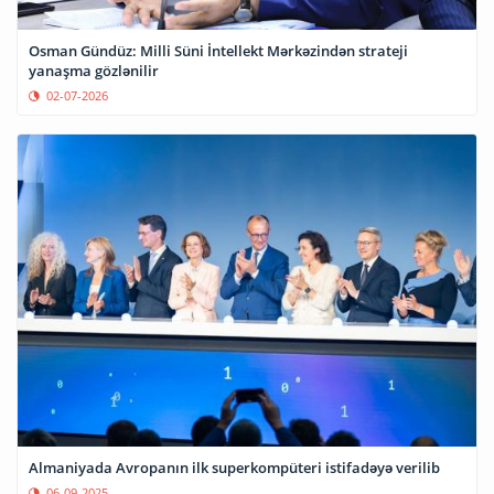
Osman Gündüz: Milli Süni İntellekt Mərkəzindən strateji
yanaşma gözlənilir
02-07-2026
Almaniyada Avropanın ilk superkompüteri istifadəyə verilib
06-09-2025