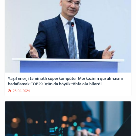
Yaşıl enerji təminatlı superkompüter Mərkəzinin qurulmasını
hədəfləmək COP29 üçün də böyük töhfə ola bilərdi
23-04-2024