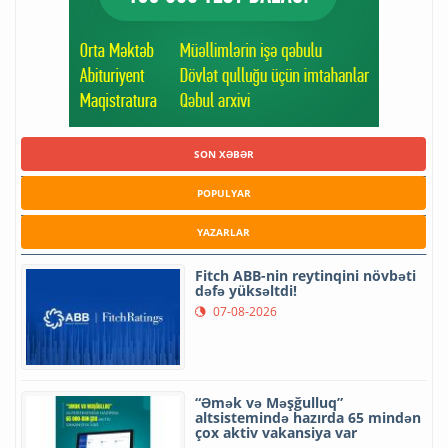
SON XƏBƏR
POPULYAR
YAZARLAR
Fitch ABB-nin reytinqini növbəti
dəfə yüksəltdi!
07-08-2026
“Əmək və Məşğulluq”
altsistemində hazırda 65 mindən
çox aktiv vakansiya var