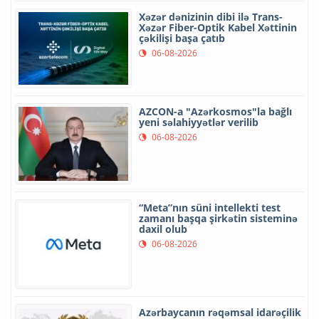
Xəzər dənizinin dibi ilə Trans-
Xəzər Fiber-Optik Kabel Xəttinin
çəkilişi başa çatıb
06-08-2026
AZCON-a "Azərkosmos"la bağlı
yeni səlahiyyətlər verilib
06-08-2026
“Meta”nın süni intellekti test
zamanı başqa şirkətin sisteminə
daxil olub
06-08-2026
Azərbaycanın rəqəmsal idarəçilik