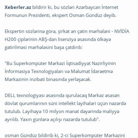
Xeberler.az
bildirir ki, bu sözləri Azərbaycan İnternet
Formunun Prezidenti, ekspert Osman Gündüz deyib.
Ekspertin sözlərinə görə, şirkət ən çətin mərhələni - NVİDİA
H200 çiplərinin ABŞ-dan lisenziya əsasında ölkəyə
gətirilməsi mərhələsini başa çatdırıb:
"Bu Superkompüter Mərkəzi İqtisadiyyat Nazirliyinin
İnformasiya Texnologiyaları və Məlumat İdarəetmə
Mərkəzinin inzibati binasında yerləşəcək.
DELL texnologiyası əsasında qurulacaq Mərkəz əsasən
dövlət qurumlarının süni intellekt layihələri üçün nəzərdə
tutulub. Layihəyə 10 milyon manat dəyərində maliyyə
ayrılıb. Yaxın günlərə açılışı nəzərdə tutulub".
osman Gündüz bildirib ki, 2-ci Superkompüter Mərkəzini