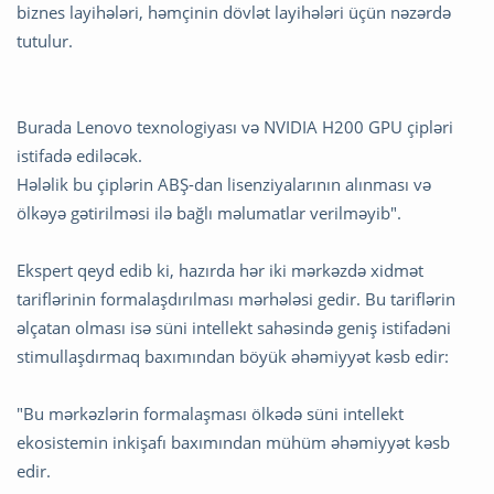
biznes layihələri, həmçinin dövlət layihələri üçün nəzərdə
tutulur.
Burada Lenovo texnologiyası və NVIDIA H200 GPU çipləri
istifadə ediləcək.
Hələlik bu çiplərin ABŞ-dan lisenziyalarının alınması və
ölkəyə gətirilməsi ilə bağlı məlumatlar verilməyib".
Ekspert qeyd edib ki, hazırda hər iki mərkəzdə xidmət
tariflərinin formalaşdırılması mərhələsi gedir. Bu tariflərin
əlçatan olması isə süni intellekt sahəsində geniş istifadəni
stimullaşdırmaq baxımından böyük əhəmiyyət kəsb edir:
"Bu mərkəzlərin formalaşması ölkədə süni intellekt
ekosistemin inkişafı baxımından mühüm əhəmiyyət kəsb
edir.