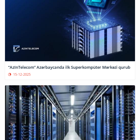
“AzInTelecom” Azərbaycanda ilk Superkompüter Mərkəzi qurub
15-12-2025