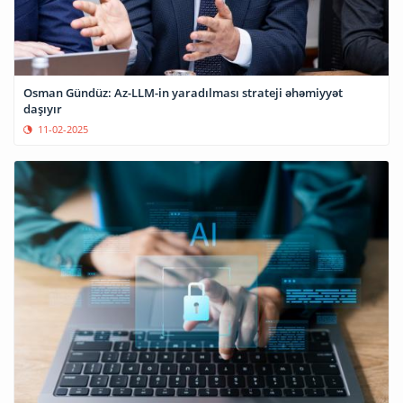
Osman Gündüz: Az-LLM-in yaradılması strateji əhəmiyyət
daşıyır
11-02-2025