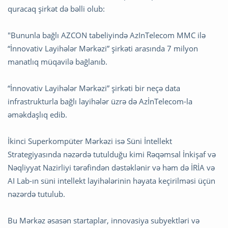
quracaq şirkət də bəlli olub:
"Bununla bağlı AZCON tabeliyində AzInTelecom MMC ilə
“İnnovativ Layihələr Mərkəzi” şirkəti arasında 7 milyon
manatlıq müqavilə bağlanıb.
“İnnovativ Layihələr Mərkəzi” şirkəti bir neçə data
infrastrukturla bağlı layihələr üzrə də AzİnTelecom-la
əməkdaşlıq edib.
İkinci Superkompüter Mərkəzi isə Süni İntellekt
Strategiyasında nəzərdə tutulduğu kimi Rəqəmsal İnkişaf və
Nəqliyyat Nazirliyi tərəfindən dəstəklənir və həm də İRİA və
AI Lab-ın süni intellekt layihələrinin həyata keçirilməsi üçün
nəzərdə tutulub.
Bu Mərkəz əsasən startaplar, innovasiya subyektləri və