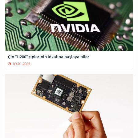
Çin “H200” çiplərinin idxalına başlaya bilər
09-01-2026