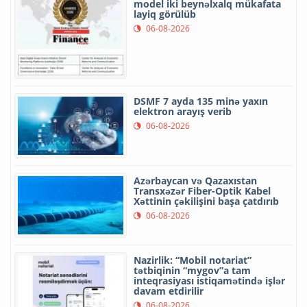
model iki beynəlxalq mükafata
layiq görülüb
06-08-2026
DSMF 7 ayda 135 minə yaxın
elektron arayış verib
06-08-2026
Azərbaycan və Qazaxıstan
Transxəzər Fiber-Optik Kabel
Xəttinin çəkilişini başa çatdırıb
06-08-2026
Nazirlik: “Mobil notariat”
tətbiqinin “mygov”a tam
inteqrasiyası istiqamətində işlər
davam etdirilir
06-08-2026