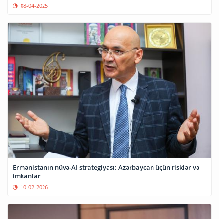
08-04-2025
Ermənistanın nüvə-AI strategiyası: Azərbaycan üçün risklər və
imkanlar
10-02-2026