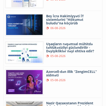
Beş İcra Hakimiyyəti İT
sistemlərini “Hökumət
buludu”na köçürüb
06-08-2026
Uşaqların rəqəmsal mühitdə
təhlükəsizliyi gücləndirilir -
Dəyişikliklər nəyi ehtiva edir?
05-08-2026
Azercell-dən illik “ZengimCELL”
xidməti
05-08-2026
Nazir Qazaxıstanın Prezident