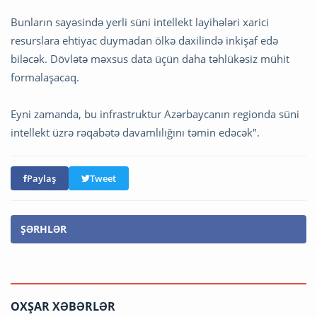
Bunların sayəsində yerli süni intellekt layihələri xarici
resurslara ehtiyac duymadan ölkə daxilində inkişaf edə
biləcək. Dövlətə məxsus data üçün daha təhlükəsiz mühit
formalaşacaq.
Eyni zamanda, bu infrastruktur Azərbaycanın regionda süni
intellekt üzrə rəqabətə davamlılığını təmin edəcək".
Paylaş
Tweet
ŞƏRHLƏR
OXŞAR XƏBƏRLƏR