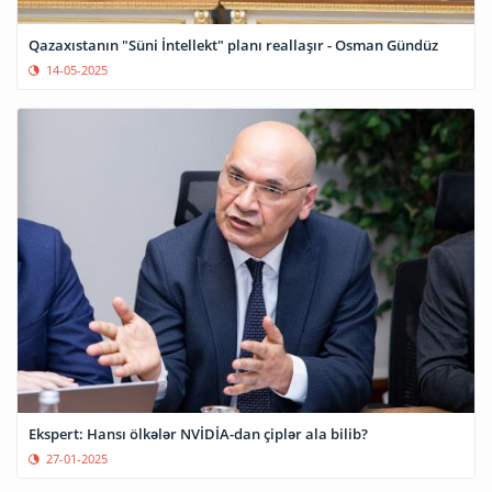
Qazaxıstanın "Süni İntellekt" planı reallaşır - Osman Gündüz
14-05-2025
Ekspert: Hansı ölkələr NVİDİA-dan çiplər ala bilib?
27-01-2025