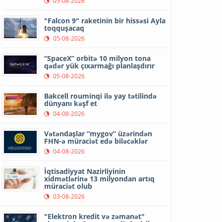
05-08-2026
"Falcon 9" raketinin bir hissəsi Ayla
toqquşacaq
05-08-2026
“SpaceX” orbitə 10 milyon tona
qədər yük çıxarmağı planlaşdırır
05-08-2026
Bakcell rouminqi ilə yay tətilində
dünyanı kəşf et
04-08-2026
Vətəndaşlar “mygov” üzərindən
FHN-ə müraciət edə biləcəklər
04-08-2026
İqtisadiyyat Nazirliyinin
xidmətlərinə 13 milyondan artıq
müraciət olub
03-08-2026
"Elektron kredit və zəmanət"