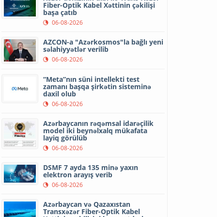
Fiber-Optik Kabel Xəttinin çəkilişi
başa çatıb
06-08-2026
AZCON-a "Azərkosmos"la bağlı yeni
səlahiyyətlər verilib
06-08-2026
“Meta”nın süni intellekti test
zamanı başqa şirkətin sisteminə
daxil olub
06-08-2026
Azərbaycanın rəqəmsal idarəçilik
model iki beynəlxalq mükafata
layiq görülüb
06-08-2026
DSMF 7 ayda 135 minə yaxın
elektron arayış verib
06-08-2026
Azərbaycan və Qazaxıstan
Transxəzər Fiber-Optik Kabel