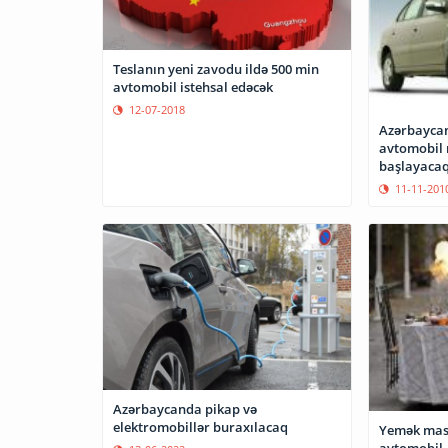
Teslanın yeni zavodu ildə 500 min
avtomobil istehsal edəcək
12-07-2018
Azərbaycan
avtomobil 
başlayaca
11-11-201
Azərbaycanda pikap və
elektromobillər buraxılacaq
Yemək mas