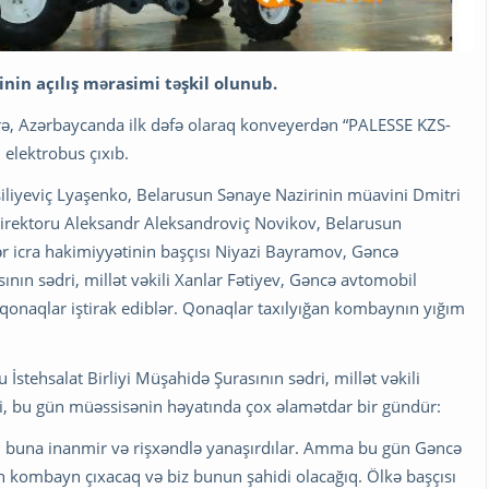
nin açılış mərasimi təşkil olunub.
görə, Azərbaycanda ilk dəfə olaraq konveyerdən “PALESSE KZS-
elektrobus çıxıb.
iliyeviç Lyaşenko, Belarusun Sənaye Nazirinin müavini Dmitri
irektoru Aleksandr Aleksandroviç Novikov, Belarusun
r icra hakimiyyətinin başçısı Niyazi Bayramov, Gəncə
ının sədri, millət vəkili Xanlar Fətiyev, Gəncə avtomobil
qonaqlar iştirak ediblər. Qonaqlar taxılyığan kombaynın yığım
İstehsalat Birliyi Müşahidə Şurasının sədri, millət vəkili
 ki, bu gün müəssisənin həyatında çox əlamətdar bir gündür:
arı buna inanmir və rişxəndlə yanaşırdılar. Amma bu gün Gəncə
n kombayn çıxacaq və biz bunun şahidi olacağıq. Ölkə başçısı