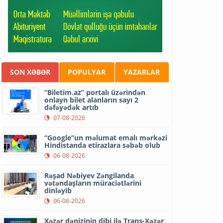
SON XƏBƏR
POPULYAR
YAZARLAR
“Biletim.az” portalı üzərindən
onlayn bilet alanların sayı 2
dəfəyədək artıb
07-08-2026
“Google”un məlumat emalı mərkəzi
Hindistanda etirazlara səbəb olub
06-08-2026
Rəşad Nəbiyev Zəngilanda
vətəndaşların müraciətlərini
dinləyib
06-08-2026
Xəzər dənizinin dibi ilə Trans-Xəzər