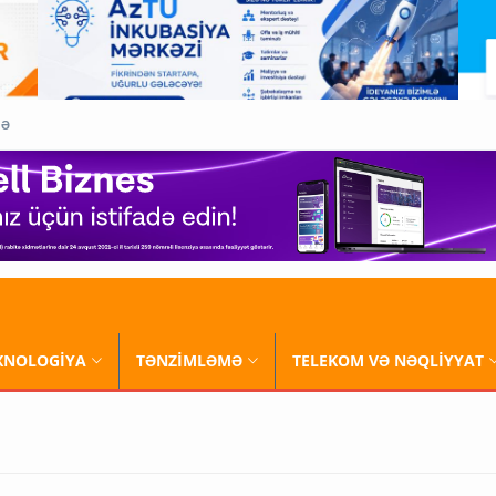
QƏ
XNOLOGİYA
TƏNZİMLƏMƏ
TELEKOM VƏ NƏQLİYYAT