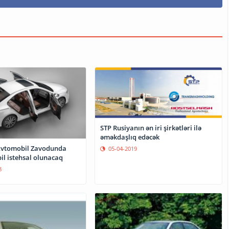
STP Rusiyanın ən iri şirkətləri ilə
əməkdaşlıq edəcək
Avtomobil Zavodunda
05-04-2019
il istehsal olunacaq
8