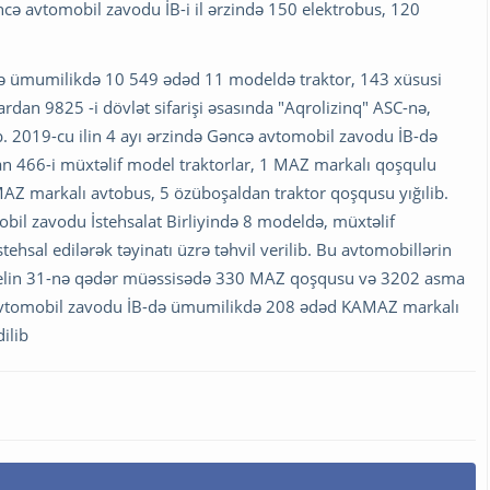
əncə avtomobil zavodu İB-i il ərzində 150 elektrobus, 120
də ümumilikdə 10 549 ədəd 11 modeldə traktor, 143 xüsusi
alardan 9825 -i dövlət sifarişi əsasında "Aqrolizinq" ASC-nə,
ıb. 2019-cu ilin 4 ayı ərzində Gəncə avtomobil zavodu İB-də
n 466-i müxtəlif model traktorlar, 1 MAZ markalı qoşqulu
AZ markalı avtobus, 5 özüboşaldan traktor qoşqusu yığılib.
obil zavodu İstehsalat Birliyində 8 modeldə, müxtəlif
hsal edilərək təyinatı üzrə təhvil verilib. Bu avtomobillərin
. Aprelin 31-nə qədər müəssisədə 330 MAZ qoşqusu və 3202 asma
 avtomobil zavodu İB-də ümumilikdə 208 ədəd KAMAZ markalı
ilib