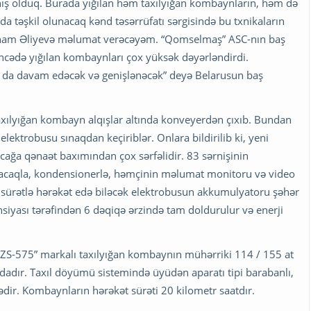
anış olduq. Burada yığılan həm taxılyığan kombaynların, həm də
da təşkil olunacaq kənd təsərrüfatı sərgisində bu txnikaların
İlham Əliyevə məlumat verəcəyəm. “Qomselmaş” ASC-nın baş
cədə yığılan kombaynları çox yüksək dəyərləndirdi.
a da davam edəcək və genişlənəcək” deyə Belarusun baş
axılyığan kombayn alqışlar altında konveyerdən çıxıb. Bundan
elektrobusu sınaqdan keçiriblər. Onlara bildirilib ki, yeni
ağa qənaət baxımından çox sərfəlidir. 83 sərnişinin
uracaqla, kondensionerlə, həmçinin məlumat monitoru və video
t sürətlə hərəkət edə biləcək elektrobusun akkumulyatoru şəhər
ası tərəfindən 6 dəqiqə ərzində tam doldurulur və enerji
 KZS-575” markalı taxılyığan kombaynın mühərriki 114 / 155 at
ndadır. Taxıl döyümü sistemində üyüdən aparatı tipi barabanlı,
ədir. Kombaynların hərəkət sürəti 20 kilometr saatdır.