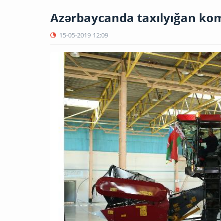
Azərbaycanda taxılyığan kom
15-05-2019
12:09