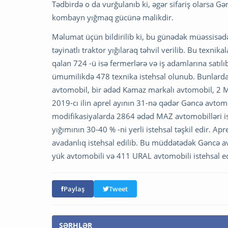
Tədbirdə o da vurğulanıb ki, əgər sifariş olarsa G
kombayn yığmaq gücünə malikdir.
Məlumat üçün bildirilib ki, bu günədək müəssisə
təyinatlı traktor yığılaraq təhvil verilib. Bu texnik
qalan 724 -ü isə fermerlərə və iş adamlarına satıl
ümumilikdə 478 texnika istehsal olunub. Bunlarda
avtomobil, bir ədəd Kamaz markalı avtomobil, 2 M
2019-cı ilin aprel ayının 31-nə qədər Gəncə avtom
modifikasiyalarda 2864 ədəd MAZ avtomobilləri iste
yığımının 30-40 % -ni yerli istehsal təşkil edir
avadanlıq istehsal edilib. Bu müddətədək Gəncə
yük avtomobili və 411 URAL avtomobili istehsal ed
Paylaş
Tweet
ŞƏRHLƏR