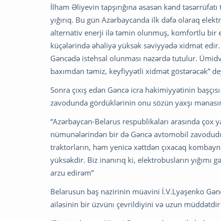
İlham Əliyevin tapşırığına əsasən kənd təsərrüfatı
yığırıq. Bu gün Azərbaycanda ilk dəfə olaraq elektr
alternativ enerji ilə təmin olunmuş, komfortlu bir 
küçələrində əhaliyə yüksək səviyyədə xidmət edir.
Gəncədə istehsal olunması nəzərdə tutulur. Ümidva
baxımdan təmiz, keyfiyyətli xidmət göstərəcək” dey
Sonra çıxış edən Gəncə icra hakimiyyətinin başç
zavodunda gördüklərinin onu sözün yaxşı mənasınd
“Azərbaycan-Belarus respublikaları arasında çox ya
nümunələrindən bir də Gəncə avtomobil zavodudur.
traktorların, həm yenicə xəttdən çıxacaq kombaynl
yüksəkdir. Biz inanırıq ki, elektrobusların yığımı 
arzu edirəm”
Belarusun baş nazirinin müavini İ.V.Lyaşenko Gə
ailəsinin bir üzvünı çevrildiyini və uzun müddətdir