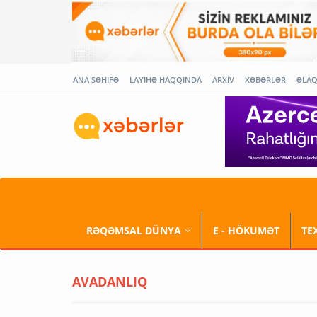
ANA SƏHİFƏ
LAYİHƏ HAQQINDA
ARXİV
XƏBƏRLƏR
ƏLA
RƏQƏMSAL DÜNYA
E - HÖKUMƏT
TE
AVADANLIQ