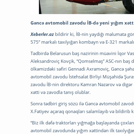
Gəncə avtomobil zavodu İB-də yeni yığım xətti
Xeberler.az
bildirir ki, İB-nin yaydığı məlumata 
575” markalı taxılyığan kombayn və E-321 markalı 
Tədbirdə Belarusun baş nazirinin müavini İqor Vas
Aleksandroviç Kovçik, “Qomselmaş” ASC-nın baş d
ölkəmizdəki səfiri Gennadi Axramoviç, Gəncə şəhə
avtomobil zavodu İstehsalat Birliyi Müşahidə Şuras
zavodu İB-nin direktoru Kamran Nəzərov və digər 
xətti və zavodla tanış olublar.
Sonra tədbiri giriş sözü ilə Gəncə avtomobil zavodu 
X.Fətiyev açaraq qonaqları salamlayıb və bildirib
“Biz ilk dəfə traktorları yığmağa başlayanda çoxl
avtomobil zavodunda yığım xəttindən ilk taxılyığa