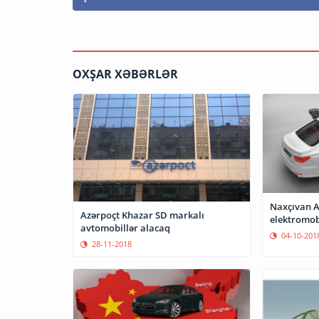
OXŞAR XƏBƏRLƏR
Naxçıvan 
Azərpoçt Khazar SD markalı
elektromob
avtomobillər alacaq
04-10-201
28-11-2018