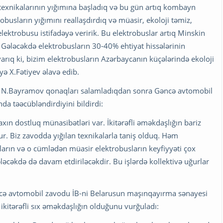
 texnikalarının yığımına başladıq və bu gün artıq kombayn
obusların yığımını reallaşdırdıq və müasir, ekoloji təmiz,
elektrobusu istifadəyə veririk. Bu elektrobuslar artıq Minskin
 Gələcəkdə elektrobusların 30-40% ehtiyat hissələrinin
rıq ki, bizim elektrobusların Azərbaycanın küçələrində ekoloji
ə X.Fətiyev əlavə edib.
ısı N.Bayramov qonaqları salamladıqdan sonra Gəncə avtomobil
a təəcübləndirdiyini bildirdi:
xın dostluq münasibətləri var. İkitərəfli əməkdaşlığın bariz
 Biz zavodda yığılan texnikalarla taniş olduq. Həm
arın və o cümlədən müasir elektrobusların keyfiyyəti çox
gələcəkdə də davam etdiriləcəkdir. Bu işlərdə kollektivə uğurlar
ncə avtomobil zavodu İB-ni Belarusun maşınqayırma sənayesi
 ikitərəfli sıx əməkdaşlığın olduğunu vurğuladı: