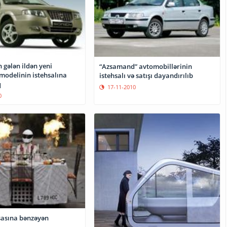
 gələn ildən yeni
“Azsamand” avtomobillərinin
modelinin istehsalına
istehsalı və satışı dayandırılıb
q
17-11-2010
0
asına bənzəyən