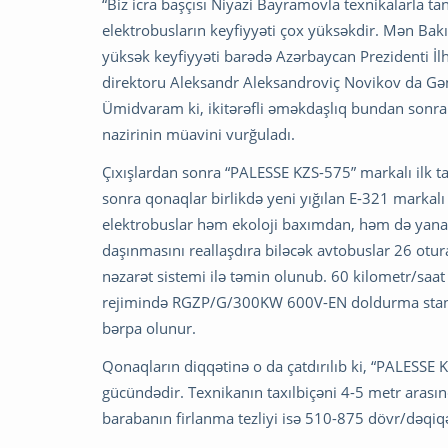
“Biz icra başçısı Niyazi Bayramovla texnikalarla t
elektrobusların keyfiyyəti çox yüksəkdir. Mən Bakı
yüksək keyfiyyəti barədə Azərbaycan Prezidenti 
direktoru Aleksandr Aleksandroviç Novikov da Gən
Ümidvaram ki, ikitərəfli əməkdaşlıq bundan sonr
nazirinin müavini vurğuladı.
Çıxışlardan sonra “PALESSE KZS-575” markalı ilk t
sonra qonaqlar birlikdə yeni yığılan E-321 markalı 
elektrobuslar həm ekoloji baxımdan, həm də yanac
daşınmasını reallaşdıra biləcək avtobuslar 26 ot
nəzarət sistemi ilə təmin olunub. 60 kilometr/saa
rejimində RGZP/G/300KW 600V-EN doldurma stansiy
bərpa olunur.
Qonaqların diqqətinə o da çatdırılıb ki, “PALESSE
gücündədir. Texnikanın taxılbiçəni 4-5 metr arası
barabanın firlanma tezliyi isə 510-875 dövr/dəqiq