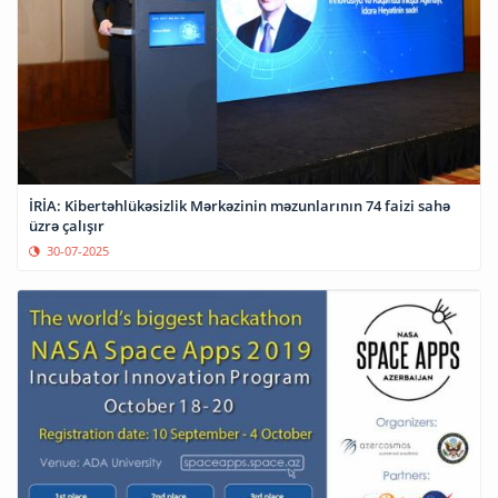
İRİA: Kibertəhlükəsizlik Mərkəzinin məzunlarının 74 faizi sahə
üzrə çalışır
30-07-2025