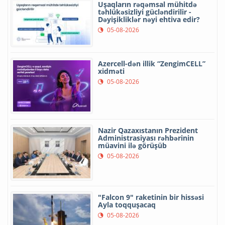
Uşaqların rəqəmsal mühitdə
təhlükəsizliyi gücləndirilir -
Dəyişikliklər nəyi ehtiva edir?
05-08-2026
Azercell-dən illik “ZengimCELL”
xidməti
05-08-2026
Nazir Qazaxıstanın Prezident
Administrasiyası rəhbərinin
müavini ilə görüşüb
05-08-2026
"Falcon 9" raketinin bir hissəsi
Ayla toqquşacaq
05-08-2026