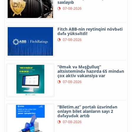
saxlayıb
07-08-2026
Fitch ABB-nin reytinqini növbəti
dəfə yüksəltdi!
07-08-2026
“Əmək və Məşğulluq”
altsistemində hazırda 65 mindən
çox aktiv vakansiya var
07-08-2026
“Biletim.az” portalı üzərindən
onlayn bilet alanların sayı 2
dəfəyədək artıb
07-08-2026