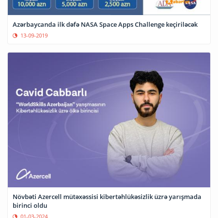
Azərbaycanda ilk dəfə NASA Space Apps Challenge keçiriləcək
13-09-2019
Növbəti Azercell mütəxəssisi kibertəhlükəsizlik üzrə yarışmada
birinci oldu
01-03-2024