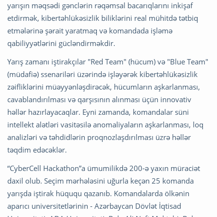
yarışın məqsədi gənclərin rəqəmsal bacarıqlarını inkişaf
etdirmək, kibertəhlükəsizlik biliklərini real mühitdə tətbiq
etmələrinə şərait yaratmaq və komandada işləmə
qabiliyyətlərini gücləndirməkdir.
Yarış zamanı iştirakçılar "Red Team" (hücum) və "Blue Team"
(müdafiə) ssenariləri üzərində işləyərək kibertəhlükəsizlik
zəifliklərini müəyyənləşdirəcək, hücumların aşkarlanması,
cavablandırılması və qarşısının alınması üçün innovativ
həllər hazırlayacaqlar. Eyni zamanda, komandalar süni
intellekt alətləri vasitəsilə anomaliyaların aşkarlanması, loq
analizləri və təhdidlərin proqnozlaşdırılması üzrə həllər
təqdim edəcəklər.
“CyberCell Hackathon”a ümumilikdə 200-ə yaxın müraciət
daxil olub. Seçim mərhələsini uğurla keçən 25 komanda
yarışda iştirak hüququ qazanıb. Komandalarda ölkənin
aparıcı universitetlərinin - Azərbaycan Dövlət İqtisad