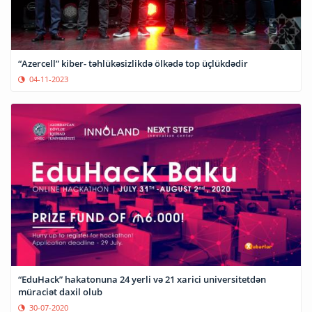
“Azercell” kiber- təhlükəsizlikdə ölkədə top üçlükdədir
04-11-2023
“EduHack” hakatonuna 24 yerli və 21 xarici universitetdən
müraciət daxil olub
30-07-2020