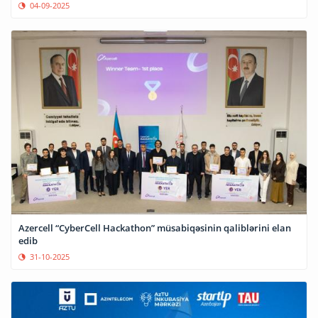
04-09-2025
Azercell “CyberCell Hackathon” müsabiqəsinin qaliblərini elan
edib
31-10-2025