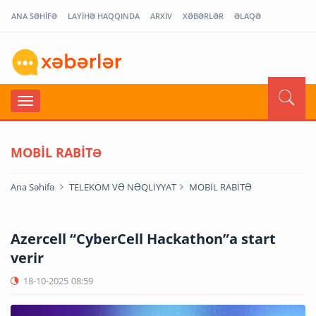
ANA SƏHİFƏ
LAYİHƏ HAQQINDA
ARXİV
XƏBƏRLƏR
ƏLAQƏ
MOBİL RABİTƏ
Ana Səhifə
TELEKOM VƏ NƏQLİYYAT
MOBİL RABİTƏ
Azercell “CyberCell Hackathon”a start
verir
18-10-2025
08:59