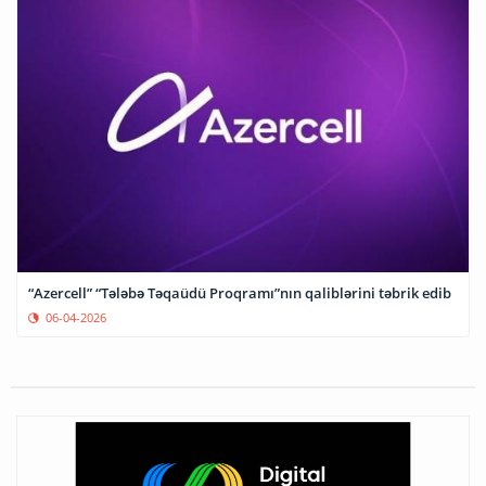
“Azercell” “Tələbə Təqaüdü Proqramı”nın qaliblərini təbrik edib
06-04-2026