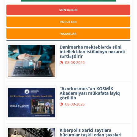
SON XƏBƏR
POPULYAR
YAZARLAR
Danimarka məktəblərdə süni
intellektdən istifadəyə nəzarəti
sərtləşdirir
08-08-2026
“Azərkosmos”un KOSMİK
Akademiyası mükafata layiq
görülüb
08-08-2026
Kiberpolis xarici saytlara
hücumlar təşkil edən şəxsləri