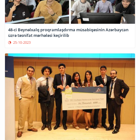
48-ci Beynəlxalq proqramlaşdırma müsabiqəsinin Azərbaycan
üzrə təsnifat mərhələsi keçirilib
25-10-2023