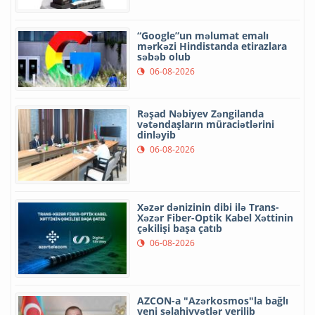
“Google”un məlumat emalı
mərkəzi Hindistanda etirazlara
səbəb olub
06-08-2026
Rəşad Nəbiyev Zəngilanda
vətəndaşların müraciətlərini
dinləyib
06-08-2026
Xəzər dənizinin dibi ilə Trans-
Xəzər Fiber-Optik Kabel Xəttinin
çəkilişi başa çatıb
06-08-2026
AZCON-a "Azərkosmos"la bağlı
yeni səlahiyyətlər verilib