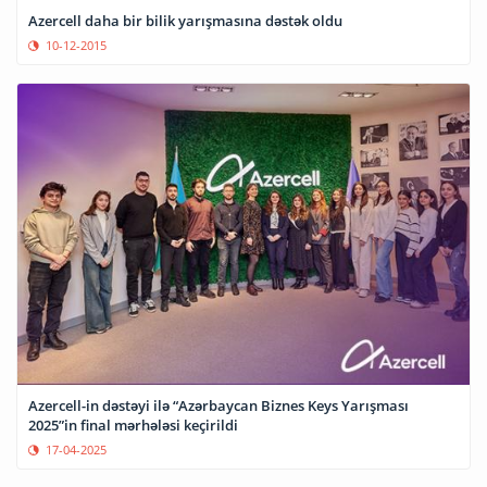
Azercell daha bir bilik yarışmasına dəstək oldu
10-12-2015
Azercell-in dəstəyi ilə “Azərbaycan Biznes Keys Yarışması
2025”in final mərhələsi keçirildi
17-04-2025