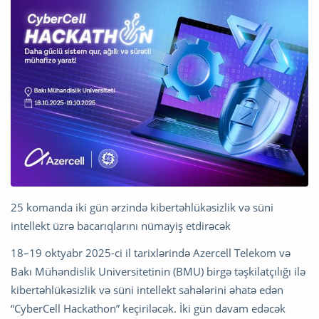
25 komanda iki gün ərzində kibertəhlükəsizlik və süni
intellekt üzrə bacarıqlarını nümayiş etdirəcək
18–19 oktyabr 2025-ci il tarixlərində Azercell Telekom və
Bakı Mühəndislik Universitetinin (BMU) birgə təşkilatçılığı ilə
kibertəhlükəsizlik və süni intellekt sahələrini əhatə edən
“CyberCell Hackathon” keçiriləcək. İki gün davam edəcək