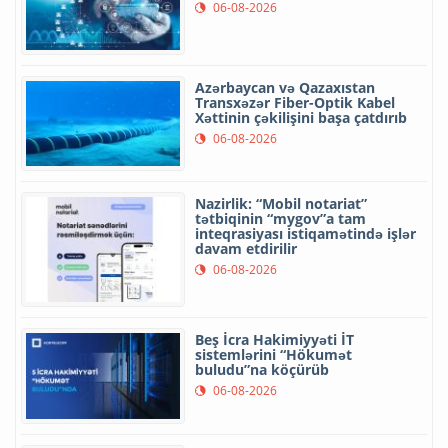
06-08-2026
Azərbaycan və Qazaxıstan
Transxəzər Fiber-Optik Kabel
Xəttinin çəkilişini başa çatdırıb
06-08-2026
Nazirlik: “Mobil notariat”
tətbiqinin “mygov”a tam
inteqrasiyası istiqamətində işlər
davam etdirilir
06-08-2026
Beş İcra Hakimiyyəti İT
sistemlərini “Hökumət
buludu”na köçürüb
06-08-2026