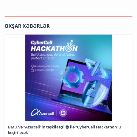
OXŞAR XƏBƏRLƏR
BMU və “Azercell”in təşkilatçılığı ilə “CyberCell Hackathon”u
keçiriləcək