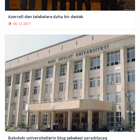
Azercell-dən tələbələrə daha bir dəstək
06-12-2017
Bakıdakı universitetlərin blog şəbəkəsi yaradılacaq