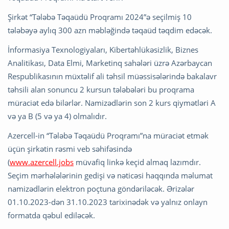
Şirkət “Tələbə Təqaüdü Proqramı 2024”ə seçilmiş 10
tələbəyə aylıq 300 azn məbləğində təqaüd təqdim edəcək.
İnformasiya Texnologiyaları, Kibertəhlükəsizlik, Biznes
Analitikası, Data Elmi, Marketinq sahələri üzrə Azərbaycan
Respublikasının müxtəlif ali təhsil müəssisələrində bakalavr
təhsili alan sonuncu 2 kursun tələbələri bu proqrama
müraciət edə bilərlər. Namizədlərin son 2 kurs qiymətləri A
və ya B (5 və ya 4) olmalıdır.
Azercell-in “Tələbə Təqaüdü Proqramı”na müraciət etmək
üçün şirkətin rəsmi veb səhifəsində
(
www.azercell.jobs
müvafiq linkə keçid almaq lazımdır.
Seçim mərhələlərinin gedişi və nəticəsi haqqında məlumat
namizədlərin elektron poçtuna göndəriləcək. Ərizələr
01.10.2023-dən 31.10.2023 tarixinədək və yalnız onlayn
formatda qəbul ediləcək.