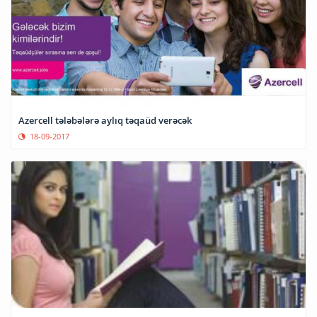
Azercell tələbələrə aylıq təqaüd verəcək
18-09-2017