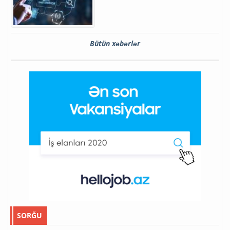
Bütün xəbərlər
SORĞU