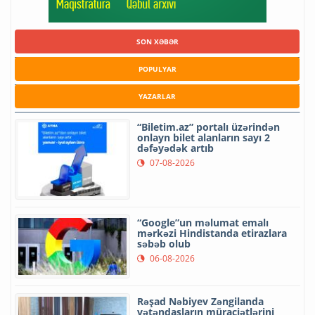
SON XƏBƏR
POPULYAR
YAZARLAR
“Biletim.az” portalı üzərindən
onlayn bilet alanların sayı 2
dəfəyədək artıb
07-08-2026
“Google”un məlumat emalı
mərkəzi Hindistanda etirazlara
səbəb olub
06-08-2026
Rəşad Nəbiyev Zəngilanda
vətəndaşların müraciətlərini