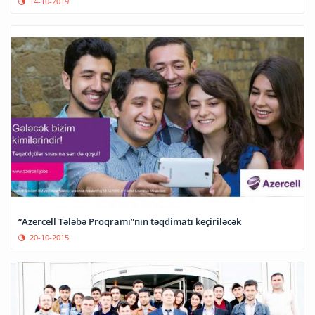
14-10-2019
“Azercell Tələbə Proqramı”nın təqdimatı keçiriləcək
20-10-2015