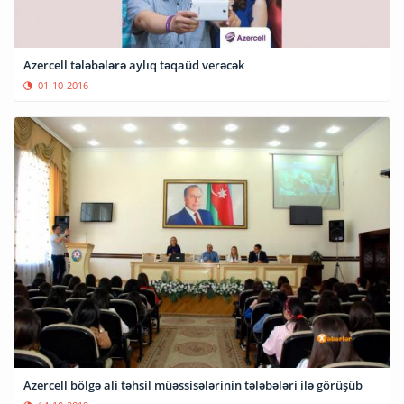
Azercell tələbələrə aylıq təqaüd verəcək
01-10-2016
Azercell bölgə ali təhsil müəssisələrinin tələbələri ilə görüşüb