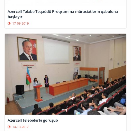
Azercell Tələbə Təqaüdü Proqramına müraciətlərin qəbuluna
başlayır
17-09-2019
Azercell tələbələrlə görüşüb
14-10-2017