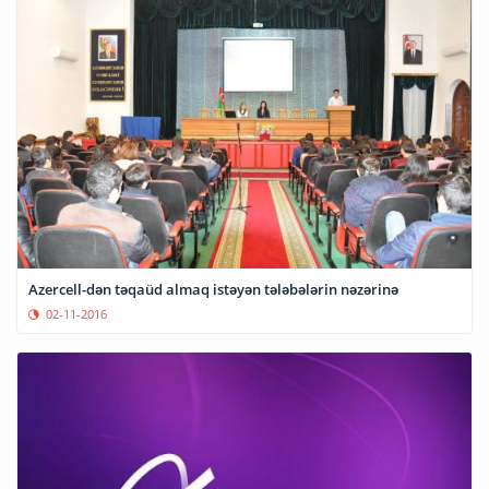
Azercell-dən təqaüd almaq istəyən tələbələrin nəzərinə
02-11-2016