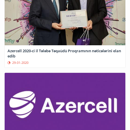
Azercell 2020-ci il Tələbə Təqaüdü Proqramının nəticələrini elan
edib
29-01-2020