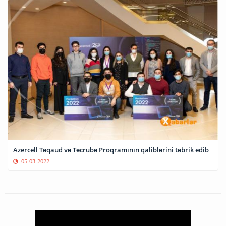
Azercell Təqaüd və Təcrübə Proqramının qaliblərini təbrik edib
05-03-2022