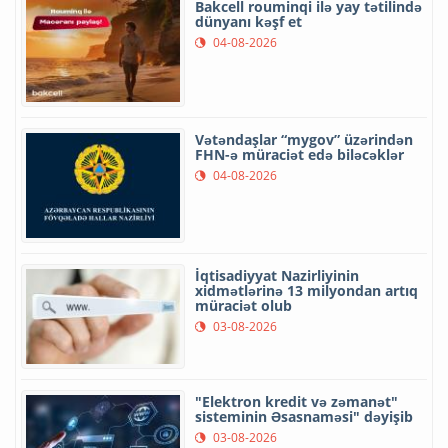
Bakcell rouminqi ilə yay tətilində
dünyanı kəşf et
04-08-2026
Vətəndaşlar “mygov” üzərindən
FHN-ə müraciət edə biləcəklər
04-08-2026
İqtisadiyyat Nazirliyinin
xidmətlərinə 13 milyondan artıq
müraciət olub
03-08-2026
"Elektron kredit və zəmanət"
sisteminin Əsasnaməsi" dəyişib
03-08-2026