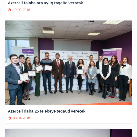
Azercell tələbələrə aylıq təqaüd verəcək
19-09-2018
Azercell daha 25 tələbəyə təqaüd verəcək
09-01-2018