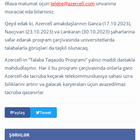
Əlavə məlumat üçün
telebe@azercell.com
ünvanına
müraciət edə bilərsiniz.
Qeyd edək ki, Azercell əməkdaşlarının Gəncə (17.10.2023),
Naxçıvan (23.10.2023) və Lənkəran (30.10.2023) şəhərlərinə
səfər edərək proqram çərçivəsində universitetlərdə
tələbələrlə görüşləri də təşkil olunacaq.
Azercell-in “Tələbə Təqaüdü Proqramı” yalnız maddi dəstəklə
məhdudlaşmır. Hər il bu proqram çərçivəsində onlarla gənc
Azercell-də təcrübə keçərək telekommunikasiya sahəsi üzrə
biliklərini artırır və gələcək karyeraları üçün əvəzedilməz
təcrübə qazanırlar
Paylaş
Tweet
ŞƏRHLƏR