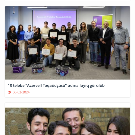
10 tələbə "Azercell Təqaüdçüsü" adına layiq görülüb
06-02-2024