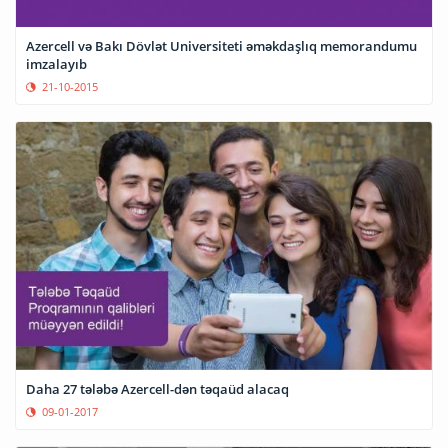
Azercell və Bakı Dövlət Universiteti əməkdaşlıq memorandumu
imzalayıb
21-10-2015
Daha 27 tələbə Azercell-dən təqaüd alacaq
09-01-2017