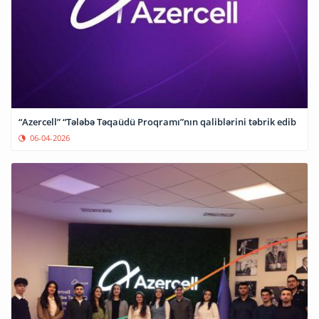
“Azercell” “Tələbə Təqaüdü Proqramı”nın qaliblərini təbrik edib
06-04-2026