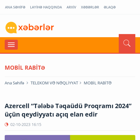
ANA SƏHİFƏ
LAYİHƏ HAQQINDA
ARXİV
XƏBƏRLƏR
ƏLAQƏ
MOBİL RABİTƏ
Ana Səhifə
TELEKOM VƏ NƏQLİYYAT
MOBİL RABİTƏ
Azercell “Tələbə Təqaüdü Proqramı 2024”
üçün qeydiyyatı açıq elan edir
02-10-2023
16:15