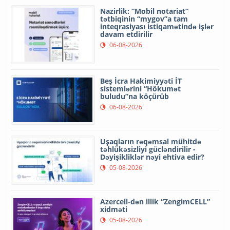
Nazirlik: “Mobil notariat”
tətbiqinin “mygov”a tam
inteqrasiyası istiqamətində işlər
davam etdirilir
06-08-2026
Beş İcra Hakimiyyəti İT
sistemlərini “Hökumət
buludu”na köçürüb
06-08-2026
Uşaqların rəqəmsal mühitdə
təhlükəsizliyi gücləndirilir -
Dəyişikliklər nəyi ehtiva edir?
05-08-2026
Azercell-dən illik “ZengimCELL”
xidməti
05-08-2026