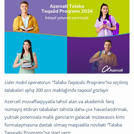
Lider mobil operatorun “Tələbə Təqaüdü Proqramı”na seçilmiş
tələbələri aylıq 300 azn məbləğində təqaüd gözləyir
.
Azercell müvəffəqiyyətlə təhsil alan və akademik fərq
nümayiş etdirən tələbələri təhsilə daha çox həvəsləndirmək,
yüksək potensiala malik gənclərin gələcək mütəxəssis kimi
formalaşmasına dəstək olmaq məqsədilə növbəti “Tələbə
Təqaüdü Proqramı”na start verir.