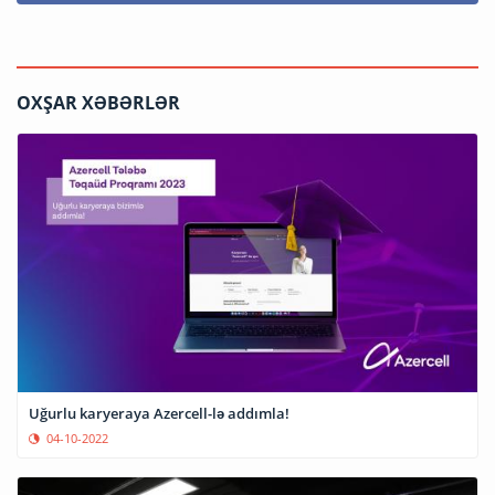
OXŞAR XƏBƏRLƏR
Uğurlu karyeraya Azercell-lə addımla!
04-10-2022