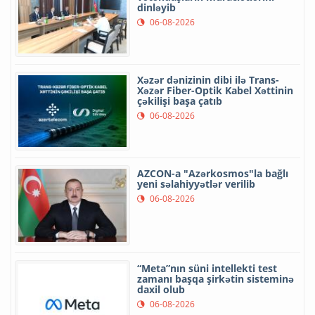
dinləyib
06-08-2026
Xəzər dənizinin dibi ilə Trans-
Xəzər Fiber-Optik Kabel Xəttinin
çəkilişi başa çatıb
06-08-2026
AZCON-a "Azərkosmos"la bağlı
yeni səlahiyyətlər verilib
06-08-2026
“Meta”nın süni intellekti test
zamanı başqa şirkətin sisteminə
daxil olub
06-08-2026