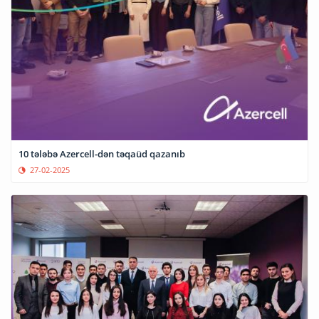
10 tələbə Azercell-dən təqaüd qazanıb
27-02-2025