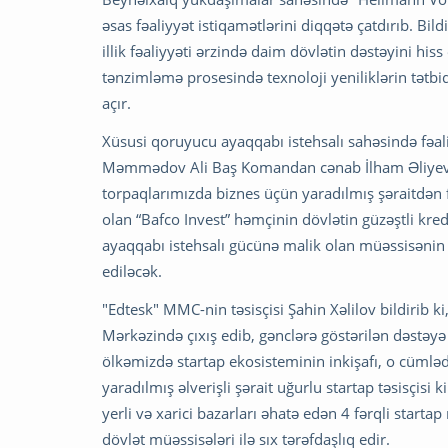
əsas fəaliyyət istiqamətlərini diqqətə çatdırıb. Bil
illik fəaliyyəti ərzində daim dövlətin dəstəyini his
tənzimləmə prosesində texnoloji yeniliklərin tətbi
açır.
Xüsusi qoruyucu ayaqqabı istehsalı sahəsində fəal
Məmmədov Ali Baş Komandan cənab İlham Əliyevin
torpaqlarımızda biznes üçün yaradılmış şəraitdən 
olan “Bafco Invest” həmçinin dövlətin güzəştli kred
ayaqqabı istehsalı gücünə malik olan müəssisənin m
ediləcək.
"Edtesk" MMC-nin təsisçisi Şahin Xəlilov bildirib
Mərkəzində çıxış edib, gənclərə göstərilən dəstəyə 
ölkəmizdə startap ekosisteminin inkişafı, o cümləd
yaradılmış əlverişli şərait uğurlu startap təsisçisi
yerli və xarici bazarları əhatə edən 4 fərqli starta
dövlət müəssisələri ilə sıx tərəfdaşlıq edir.