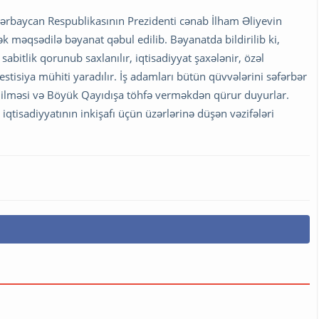
zərbaycan Respublikasının Prezidenti cənab İlham Əliyevin
tək məqsədilə bəyanat qəbul edilib. Bəyanatda bildirilib ki,
abitlik qorunub saxlanılır, iqtisadiyyat şaxələnir, özəl
estisiya mühiti yaradılır. İş adamları bütün qüvvələrini səfərbər
dilməsi və Böyük Qayıdışa töhfə verməkdən qürur duyurlar.
qtisadiyyatının inkişafı üçün üzərlərinə düşən vəzifələri