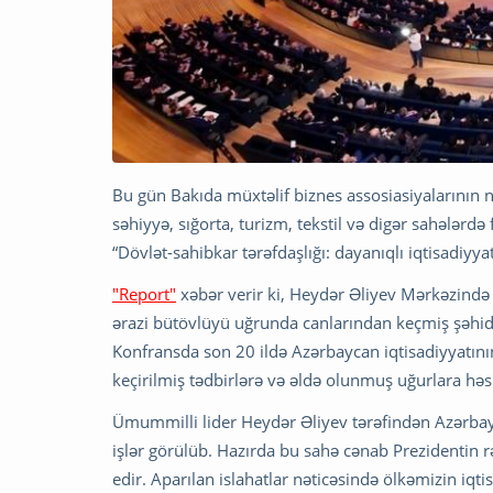
Bu gün Bakıda müxtəlif biznes assosiasiyalarının nü
səhiyyə, sığorta, turizm, tekstil və digər sahələrdə
“Dövlət-sahibkar tərəfdaşlığı: dayanıqlı iqtisadiyy
"Report"
xəbər verir ki, Heydər Əliyev Mərkəzində 
ərazi bütövlüyü uğrunda canlarından keçmiş şəhidlər
Konfransda son 20 ildə Azərbaycan iqtisadiyyatının
keçirilmiş tədbirlərə və əldə olunmuş uğurlara hə
Ümummilli lider Heydər Əliyev tərəfindən Azərbay
işlər görülüb. Hazırda bu sahə cənab Prezidentin rə
edir. Aparılan islahatlar nəticəsində ölkəmizin iqt