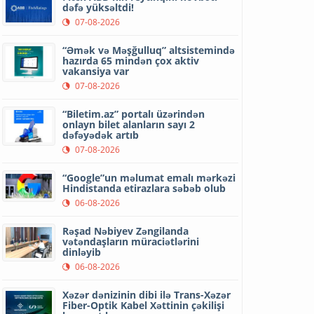
dəfə yüksəltdi!
07-08-2026
“Əmək və Məşğulluq” altsistemində
hazırda 65 mindən çox aktiv
vakansiya var
07-08-2026
“Biletim.az” portalı üzərindən
onlayn bilet alanların sayı 2
dəfəyədək artıb
07-08-2026
“Google”un məlumat emalı mərkəzi
Hindistanda etirazlara səbəb olub
06-08-2026
Rəşad Nəbiyev Zəngilanda
vətəndaşların müraciətlərini
dinləyib
06-08-2026
Xəzər dənizinin dibi ilə Trans-Xəzər
Fiber-Optik Kabel Xəttinin çəkilişi