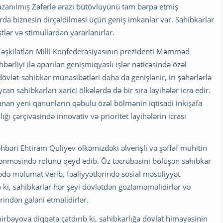
azanılmış Zəfərlə ərazi bütövlüyünü tam bərpa etmiş
a biznesin dirçəldilməsi üçün geniş imkanlar var. Sahibkarlar
lər və stimullardan yararlanırlar.
 Təşkilatları Milli Konfederasiyasının prezidenti Məmməd
ərliyi ilə aparılan genişmiqyaslı işlər nəticəsində özəl
övlət-sahibkar münasibətləri daha da genişlənir, iri şəhərlərlə
an sahibkarları xarici ölkələrdə də bir sıra layihələr icra edir.
lanan yeni qanunların qəbulu özəl bölmənin iqtisadi inkişafa
lığı çərçivəsində innovativ və prioritet layihələrin icrası
hbəri Ehtiram Quliyev ölkəmizdəki əlverişli və şəffaf mühitin
nişlənməsində rolunu qeyd edib. Öz təcrübəsini bölüşən sahibkar
arədə məlumat verib, fəaliyyətlərində sosial məsuliyyət
 ki, sahibkarlar hər şeyi dövlətdən gözləməməlidirlər və
rindən gələni etməlidirlər.
irbəyova diqqətə çatdırıb ki, sahibkarlığa dövlət himayəsinin