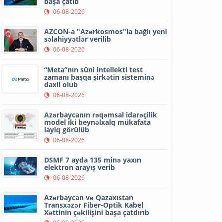
başa çatıb
06-08-2026
AZCON-a "Azərkosmos"la bağlı yeni
səlahiyyətlər verilib
06-08-2026
“Meta”nın süni intellekti test
zamanı başqa şirkətin sisteminə
daxil olub
06-08-2026
Azərbaycanın rəqəmsal idarəçilik
model iki beynəlxalq mükafata
layiq görülüb
06-08-2026
DSMF 7 ayda 135 minə yaxın
elektron arayış verib
06-08-2026
Azərbaycan və Qazaxıstan
Transxəzər Fiber-Optik Kabel
Xəttinin çəkilişini başa çatdırıb