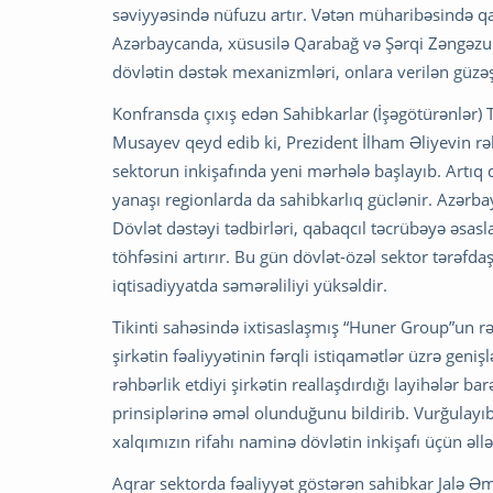
səviyyəsində nüfuzu artır. Vətən müharibəsində q
Azərbaycanda, xüsusilə Qarabağ və Şərqi Zəngəzurd
dövlətin dəstək mexanizmləri, onlara verilən güzəşt
Konfransda çıxış edən Sahibkarlar (İşəgötürənlər)
Musayev qeyd edib ki, Prezident İlham Əliyevin rəhb
sektorun inkişafında yeni mərhələ başlayıb. Artıq d
yanaşı regionlarda da sahibkarlıq güclənir. Azərbayc
Dövlət dəstəyi tədbirləri, qabaqcıl təcrübəyə əsas
töhfəsini artırır. Bu gün dövlət-özəl sektor tərəfdaş
iqtisadiyyatda səmərəliliyi yüksəldir.
Tikinti sahəsində ixtisaslaşmış “Huner Group”un rə
şirkətin fəaliyyətinin fərqli istiqamətlər üzrə ge
rəhbərlik etdiyi şirkətin reallaşdırdığı layihələr b
prinsiplərinə əməl olunduğunu bildirib. Vurğulayıb
xalqımızın rifahı naminə dövlətin inkişafı üçün əllə
Aqrar sektorda fəaliyyət göstərən sahibkar Jalə Əm