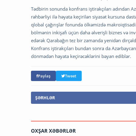
Tədbirin sonunda konfrans iştirakçıları adından A
rəhbərliyi ilə həyata keçirilən siyasət kursuna dəs
qlobal çağırışlar fonunda ölkəmizdə makroiqtisadi s
bölmənin inkişafı üçün daha əlverişli biznes və inv
edərək Qarabağın tez bir zamanda yenidən dirçəl
Konfrans iştirakçıları bundan sonra da Azərbaycan i
dönmədən həyata keçirəcəklərini bəyan ediblər.
Paylaş
Tweet
ŞƏRHLƏR
OXŞAR XƏBƏRLƏR