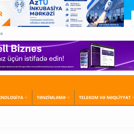
QƏ
XNOLOGİYA
TƏNZİMLƏMƏ
TELEKOM VƏ NƏQLİYYAT