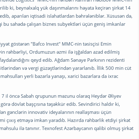
dirilib ki, beynəlxalq yük daşınmalarını həyata keçirən şirkət 14
s edib, aparılan iqtisadi islahatlardan bəhrələniblər. Xüsusən də,
qi bu sahədə çalışan biznes subyektləri üçün geniş imkanlar
iyyət göstərən "Bafco Invest" MMC-nin təsisçisi Emin
 rəhbərliyi, Ordumuzun əzmi ilə işğaldan azad edilmiş
faydalandığını qeyd edib. Ağdam Sənaye Parkının rezidenti
itlərindən və vergi güzəştlərindən yararlanıb. İllik 500 min cüt
əhsulları yerli bazarla yanaşı, xarici bazarlara da ixrac
 ki, 7 il öncə Sabah qrupunun məzunu olaraq Heydər Əliyev
görə dövlət başçısına təşəkkür edib. Sevindirici haldır ki,
ən gənclərin innovativ ideyalarının reallaşması üçün
 kimi çıxış etməyə imkan yaradıb. Hazırda rəhbərlik etdiyi şirkət
p məhsulu ilə tanınır. Texnofest Azərbaycanın qalibi olmuş şirkət