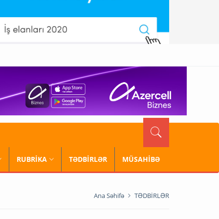
RUBRİKA
TƏDBİRLƏR
MÜSAHİBƏ
Ana Səhifə
TƏDBİRLƏR