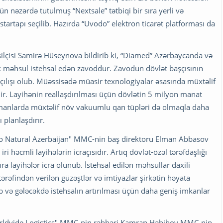
çün nəzərdə tutulmuş “Nextsale” tətbiqi bir sıra yerli və
startapı seçilib. Hazırda “Uvodo” elektron ticarət platforması da
lçisi Samirə Hüseynova bildirib ki, “Diamed” Azərbaycanda və
ik məhsul istehsal edən zavoddur. Zavodun dövlət başçısının
 açılışı olub. Müəssisədə müasir texnologiyalar əsasında müxtəlif
rilir. Layihənin reallaşdırılması üçün dövlətin 5 milyon manat
n zamanlarda müxtəlif növ vakuumlu qan tüpləri də olmaqla daha
 planlaşdırır.
ermo Natural Azerbaijan" MMC-nin baş direktoru Elman Abbasov
 iri həcmli layihələrin icraçısıdır. Artıq dövlət-özəl tərəfdaşlığı
a layihələr icra olunub. İstehsal edilən məhsullar daxili
tərəfindən verilən güzəştlər və imtiyazlar şirkətin həyata
b və gələcəkdə istehsalın artırılması üçün daha geniş imkanlar
rldvide Logistics" MMC-nin rəhbəri Kamran Həbibov MMC-nin