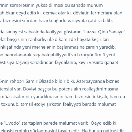
rlərinin səmərəsinin yüksəldilməsi bu sahədə mühüm
ahibkar qeyd edib ki, demək olar ki, dövlətin fermerlərə olan
iznesini sıfırdan hazırkı uğurlu vəziyyətə çatdıra bilib.
da sənayesi sahəsində fəaliyyət göstərən “Ləzzət Qida Sənaye"
t başçısının rəhbərliyi ilə ölkəmizdə həyata keçirilən
n inkişafında yeni mərhələnin başlanmasına zəmin yaradıb.
ən bəhrələnərək rəqabətqabiliyyətli və ixracyönümlü yeni
estisiya təşviqi sənədindən faydalanıb, xeyli vəsaitə qənaət
nin rəhbəri Samir Əlizadə bildirib ki, Azərbaycanda biznes
nsial var. Dövlət başçısı bu potensialın reallaşdırılmasına
m müəssisələrinin yaradılmasının həm biznesin inkişafı, həm də
oxunub, təmsil etdiyi şirkətin fəaliyyəti barədə məlumat
 və “Uvodo” startapları barədə məlumat verib. Qeyd edib ki,
ekosisteminin güclənməsini təşviq edir. Elə bunun nəticəsidir