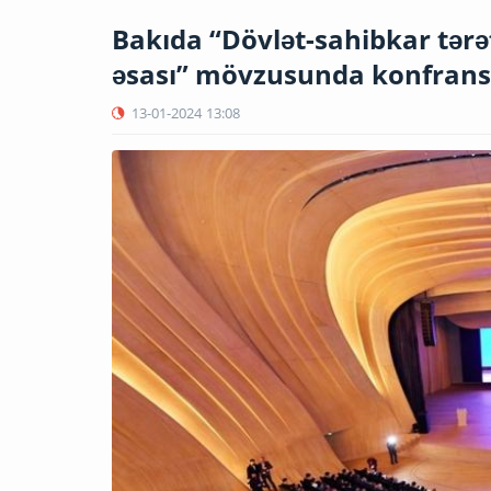
Bakıda “Dövlət-sahibkar tərəf
əsası” mövzusunda konfrans 
13-01-2024
13:08