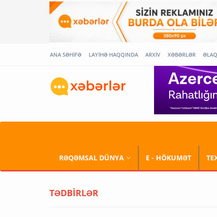
ANA SƏHİFƏ
LAYİHƏ HAQQINDA
ARXİV
XƏBƏRLƏR
ƏLA
RƏQƏMSAL DÜNYA
E - HÖKUMƏT
TE
TƏDBİRLƏR