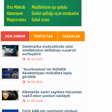
SON XƏBƏR
POPULYAR
YAZARLAR
Danimarka məktəblərdə süni
intellektdən istifadəyə nəzarəti
sərtləşdirir
08-08-2026
“Azərkosmos”un KOSMİK
Akademiyası mükafata layiq
görülüb
08-08-2026
Kiberpolis xarici saytlara hücumlar
təşkil edən şəxsləri saxlayıb
07-08-2026
Fitch ABB-nin reytinqini növbəti