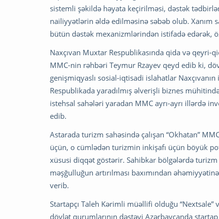
sistemli şəkildə həyata keçirilməsi, dəstək tədbi
nailiyyətlərin əldə edilməsinə səbəb olub. Xanım s
bütün dəstək mexanizmlərindən istifadə edərək, öz b
Naxçıvan Muxtar Respublikasında qida və qeyri-qi
MMC-nin rəhbəri Teymur Rzayev qeyd edib ki, dövlə
genişmiqyaslı sosial-iqtisadi islahatlar Naxçıvanı
Respublikada yaradılmış əlverişli biznes mühitind
istehsal sahələri yaradan MMC ayrı-ayrı illərdə inv
edib.
Astarada turizm sahəsində çalışan “Okhatan” MMC-
üçün, o cümlədən turizmin inkişafı üçün böyük pote
xüsusi diqqət göstərir. Sahibkar bölgələrdə turiz
məşğulluğun artırılması baxımından əhəmiyyətinə t
verib.
Startapçı Taleh Kərimli müəllifi olduğu “Nextsale”
dövlət qurumlarının dəstəyi Azərbaycanda startap 