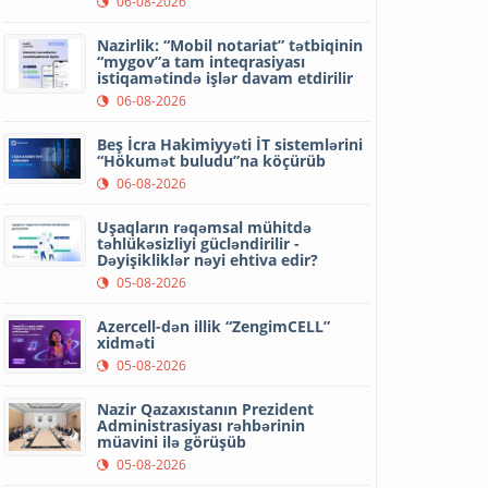
06-08-2026
Nazirlik: “Mobil notariat” tətbiqinin
“mygov”a tam inteqrasiyası
istiqamətində işlər davam etdirilir
06-08-2026
Beş İcra Hakimiyyəti İT sistemlərini
“Hökumət buludu”na köçürüb
06-08-2026
Uşaqların rəqəmsal mühitdə
təhlükəsizliyi gücləndirilir -
Dəyişikliklər nəyi ehtiva edir?
05-08-2026
Azercell-dən illik “ZengimCELL”
xidməti
05-08-2026
Nazir Qazaxıstanın Prezident
Administrasiyası rəhbərinin
müavini ilə görüşüb
05-08-2026