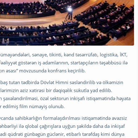
mayəndələri, sənaye, tikinti, kənd təsərrüfatı, logistika, İKT,
 fəaliyyət göstərən iş adamlarının, startapçıların təşəbbüsü ilə
atın əsası” mövzusunda konfrans keçirilib.
baş tutan tədbirdə Dövlət Himni səsləndirilib və ölkəmizin
imizin əziz xatirəsi bir dəqiqəlik sükutla yad edilib.
 şaxələndirilməsi, özəl sektorun inkişafı istiqamətində həyata
sr edilmiş film nümayiş olunub.
canda sahibkarlığın formalaşdırılması istiqamətində əvəzsiz
hbərliyi ilə qlobal çağırışlara uyğun şəkildə daha da inkişaf
isadi qüdrəti günbəgün güclənir, etibarlı tərəfdaş kimi dünya