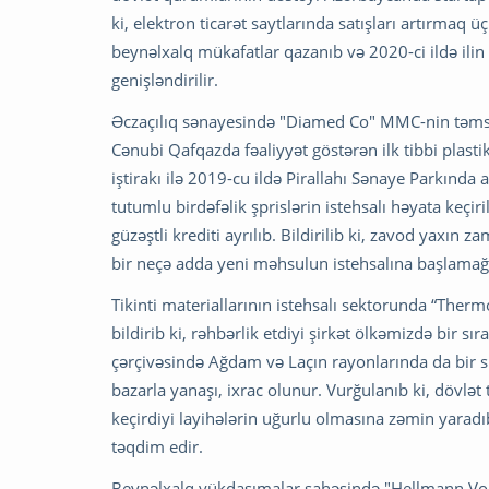
ki, elektron ticarət saytlarında satışları artırmaq ü
beynəlxalq mükafatlar qazanıb və 2020-ci ildə ilin 
genişləndirilir.
Əczaçılıq sənayesində "Diamed Co" MMC-nin təmsi
Cənubi Qafqazda fəaliyyət göstərən ilk tibbi plast
iştirakı ilə 2019-cu ildə Pirallahı Sənaye Parkında
tutumlu birdəfəlik şprislərin istehsalı həyata keçi
güzəştli krediti ayrılıb. Bildirilib ki, zavod yaxı
bir neçə adda yeni məhsulun istehsalına başlamağı
Tikinti materiallarının istehsalı sektorunda “Th
bildirib ki, rəhbərlik etdiyi şirkət ölkəmizdə bir sıra
çərçivəsində Ağdam və Laçın rayonlarında da bir sır
bazarla yanaşı, ixrac olunur. Vurğulanıb ki, dövlət 
keçirdiyi layihələrin uğurlu olmasına zəmin yaradı
təqdim edir.
Beynəlxalq yükdaşımalar sahəsində "Hellmann Vo