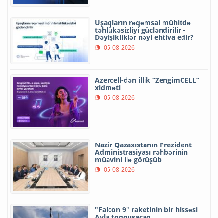
Uşaqların rəqəmsal mühitdə
təhlükəsizliyi gücləndirilir -
Dəyişikliklər nəyi ehtiva edir?
05-08-2026
Azercell-dən illik “ZengimCELL”
xidməti
05-08-2026
Nazir Qazaxıstanın Prezident
Administrasiyası rəhbərinin
müavini ilə görüşüb
05-08-2026
"Falcon 9" raketinin bir hissəsi
Ayla toqquşacaq