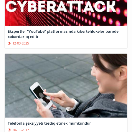
Ekspertlər “YouTube” platformasında kibertəhlükələr barədə
xəbərdarlıq edib
12-03-2025
Telefonla şəxsiyyəti təsdiq etmək mümkündür
20-11-2017