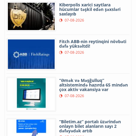
Kiberpolis xarici saytlara
hücumlar təşkil edən şəxsləri
saxlayıb
07-08-2026
Fitch ABB-nin reytinqini növbəti
dəfə yüksəltdi!
07-08-2026
“Əmək və Məşğulluq”
altsistemində hazırda 65 mindən
çox aktiv vakansiya var
07-08-2026
“Biletim.az” portalı üzərindən
onlayn bilet alanların sayı 2
dəfəyədək artıb