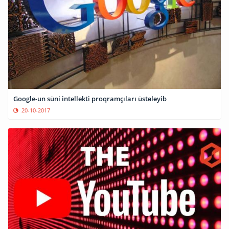
Google-un süni intellekti proqramçıları üstələyib
20-10-2017