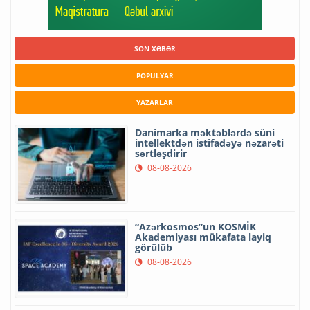
SON XƏBƏR
POPULYAR
YAZARLAR
Danimarka məktəblərdə süni
intellektdən istifadəyə nəzarəti
sərtləşdirir
08-08-2026
“Azərkosmos”un KOSMİK
Akademiyası mükafata layiq
görülüb
08-08-2026