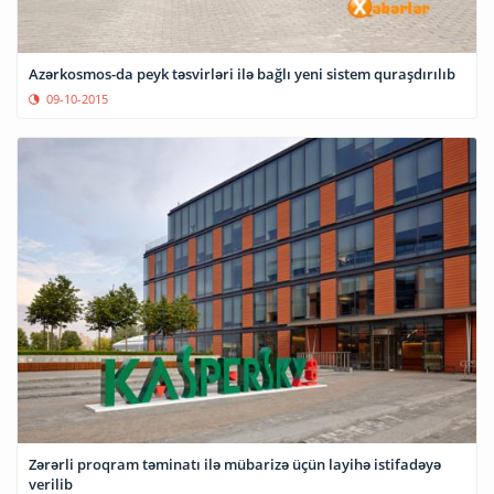
Azərkosmos-da peyk təsvirləri ilə bağlı yeni sistem quraşdırılıb
09-10-2015
Zərərli proqram təminatı ilə mübarizə üçün layihə istifadəyə
verilib