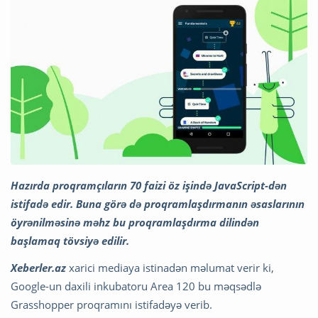
Hazırda proqramçıların 70 faizi öz işində JavaScript-dən
istifadə edir. Buna görə də proqramlaşdırmanın əsaslarının
öyrənilməsinə məhz bu proqramlaşdırma dilindən
başlamaq tövsiyə edilir.
Xeberler.az
xarici mediaya istinadən məlumat verir ki,
Google-un daxili inkubatoru Area 120 bu məqsədlə
Grasshopper proqramını istifadəyə verib.