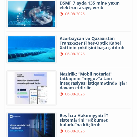
DSMF 7 ayda 135 minə yaxın
elektron arayış verib
06-08-2026
Azərbaycan və Qazaxıstan
Transxəzər Fiber-Optik Kabel
Xəttinin çəkilişini başa çatdırıb
06-08-2026
Nazirlik: “Mobil notariat”
tətbiqinin “mygov”a tam
inteqrasiyası istiqamətində işlər
davam etdirilir
06-08-2026
Beş İcra Hakimiyyəti İT
sistemlərini “Hökumət
buludu”na köçürüb
06-08-2026