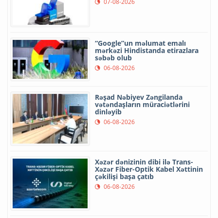
07-08-2026
“Google”un məlumat emalı
mərkəzi Hindistanda etirazlara
səbəb olub
06-08-2026
Rəşad Nəbiyev Zəngilanda
vətəndaşların müraciətlərini
dinləyib
06-08-2026
Xəzər dənizinin dibi ilə Trans-
Xəzər Fiber-Optik Kabel Xəttinin
çəkilişi başa çatıb
06-08-2026