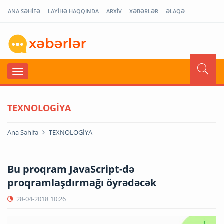
ANA SƏHİFƏ
LAYİHƏ HAQQINDA
ARXİV
XƏBƏRLƏR
ƏLAQƏ
TEXNOLOGİYA
Ana Səhifə
TEXNOLOGİYA
Bu proqram JavaScript-də
proqramlaşdırmağı öyrədəcək
28-04-2018
10:26