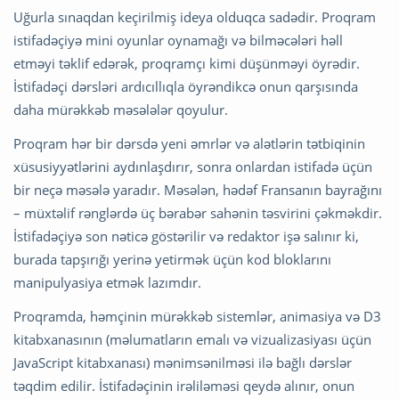
Uğurla sınaqdan keçirilmiş ideya olduqca sadədir. Proqram
istifadəçiyə mini oyunlar oynamağı və bilməcələri həll
etməyi təklif edərək, proqramçı kimi düşünməyi öyrədir.
İstifadəçi dərsləri ardıcıllıqla öyrəndikcə onun qarşısında
daha mürəkkəb məsələlər qoyulur.
Proqram hər bir dərsdə yeni əmrlər və alətlərin tətbiqinin
xüsusiyyətlərini aydınlaşdırır, sonra onlardan istifadə üçün
bir neçə məsələ yaradır. Məsələn, hədəf Fransanın bayrağını
– müxtəlif rənglərdə üç bərabər sahənin təsvirini çəkməkdir.
İstifadəçiyə son nəticə göstərilir və redaktor işə salınır ki,
burada tapşırığı yerinə yetirmək üçün kod bloklarını
manipulyasiya etmək lazımdır.
Proqramda, həmçinin mürəkkəb sistemlər, animasiya və D3
kitabxanasının (məlumatların emalı və vizualizasiyası üçün
JavaScript kitabxanası) mənimsənilməsi ilə bağlı dərslər
təqdim edilir. İstifadəçinin irəliləməsi qeydə alınır, onun