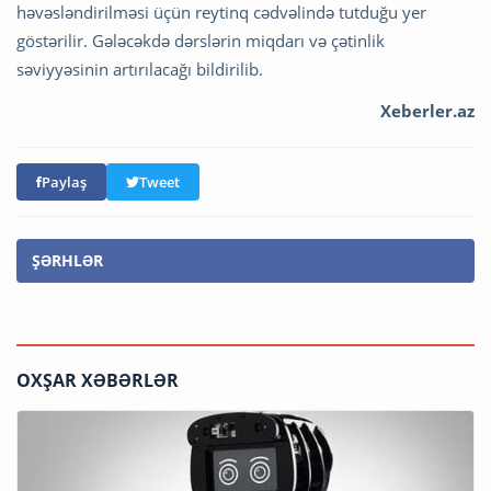
həvəsləndirilməsi üçün reytinq cədvəlində tutduğu yer
göstərilir. Gələcəkdə dərslərin miqdarı və çətinlik
səviyyəsinin artırılacağı bildirilib.
Xeberler.az
Paylaş
Tweet
ŞƏRHLƏR
OXŞAR XƏBƏRLƏR