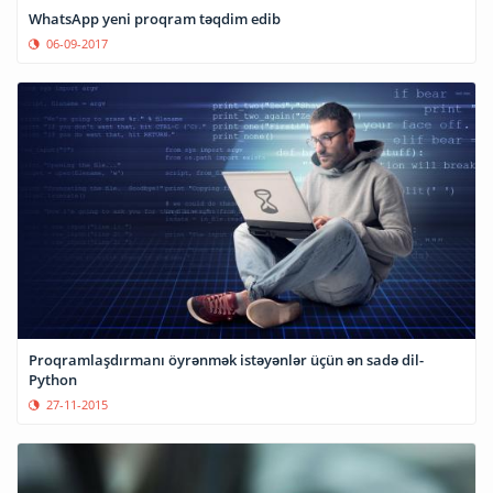
WhatsApp yeni proqram təqdim edib
06-09-2017
Proqramlaşdırmanı öyrənmək istəyənlər üçün ən sadə dil-
Python
27-11-2015