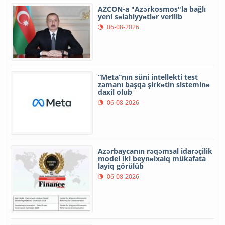
AZCON-a "Azərkosmos"la bağlı
yeni səlahiyyətlər verilib
06-08-2026
“Meta”nın süni intellekti test
zamanı başqa şirkətin sisteminə
daxil olub
06-08-2026
Azərbaycanın rəqəmsal idarəçilik
model iki beynəlxalq mükafata
layiq görülüb
06-08-2026