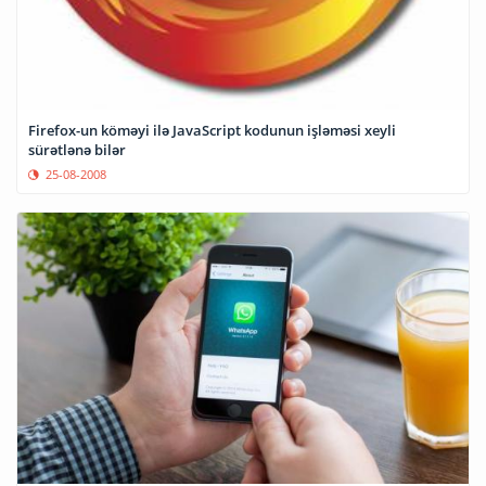
Firefox-un köməyi ilə JavaScript kodunun işləməsi xeyli
sürətlənə bilər
25-08-2008