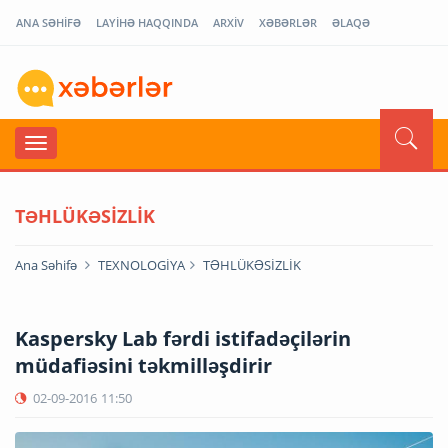
ANA SƏHİFƏ
LAYİHƏ HAQQINDA
ARXİV
XƏBƏRLƏR
ƏLAQƏ
TƏHLÜKƏSİZLİK
Ana Səhifə
TEXNOLOGİYA
TƏHLÜKƏSİZLİK
Kaspersky Lab fərdi istifadəçilərin
müdafiəsini təkmilləşdirir
02-09-2016
11:50