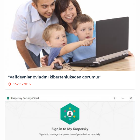
“Valideynlər övladını kibertəhlükədən qorumur”
15-11-2016