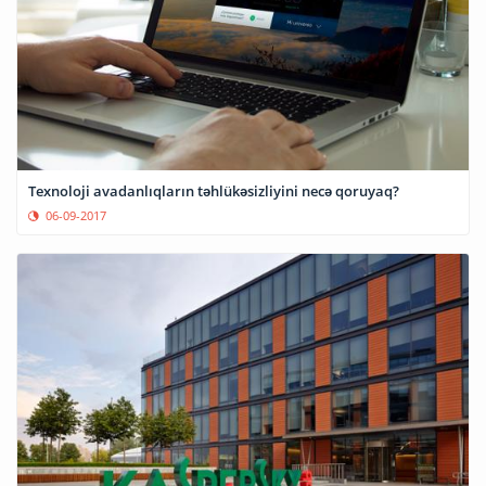
Texnoloji avadanlıqların təhlükəsizliyini necə qoruyaq?
06-09-2017