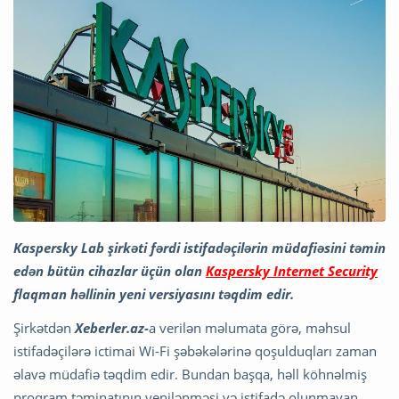
Kaspersky Lab şirkəti fərdi istifadəçilərin müdafiəsini təmin
edən bütün cihazlar üçün olan
Kaspersky Internet Security
flaqman həllinin yeni versiyasını təqdim edir.
Şirkətdən
Xeberler.az-
a verilən məlumata görə, məhsul
istifadəçilərə ictimai Wi-Fi şəbəkələrinə qoşulduqları zaman
əlavə müdafiə təqdim edir. Bundan başqa, həll köhnəlmiş
proqram təminatının yenilənməsi və istifadə olunmayan