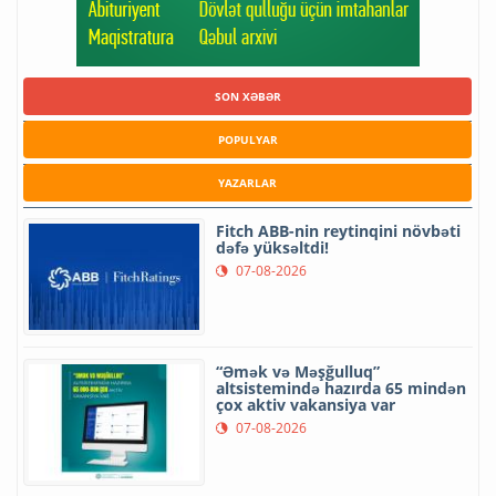
SON XƏBƏR
POPULYAR
YAZARLAR
Fitch ABB-nin reytinqini növbəti
dəfə yüksəltdi!
07-08-2026
“Əmək və Məşğulluq”
altsistemində hazırda 65 mindən
çox aktiv vakansiya var
07-08-2026