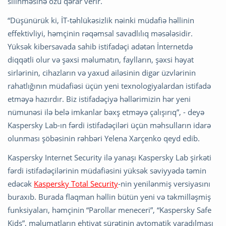
silinməsinə özü qərar verir.
“Düşünürük ki, İT-təhlükəsizlik nəinki müdafiə həllinin
effektivliyi, həmçinin rəqəmsal savadlılıq məsələsidir.
Yüksək kibersavada sahib istifadəçi adətən İnternetdə
diqqətli olur və şəxsi məlumatın, faylların, şəxsi həyat
sirlərinin, cihazların və yaxud ailəsinin digər üzvlərinin
rahatlığının müdafiəsi üçün yeni texnologiyalardan istifadə
etməyə hazırdır. Biz istifadəçiyə həllərimizin hər yeni
nümunəsi ilə belə imkanlar bəxş etməyə çalışırıq”, - deyə
Kaspersky Lab-ın fərdi istifadəçiləri üçün məhsulların idarə
olunması şöbəsinin rəhbəri Yelena Xarçenko qeyd edib.
Kaspersky Internet Security ilə yanaşı Kaspersky Lab şirkəti
fərdi istifadəçilərinin müdafiəsini yüksək səviyyədə təmin
edəcək
Kaspersky Total Security
-nin yenilənmiş versiyasını
buraxıb. Burada flaqman həllin bütün yeni və təkmilləşmiş
funksiyaları, həmçinin “Parollar meneceri”, “Kaspersky Safe
Kids”, məlumatların ehtiyat sürətinin avtomatik yaradılması