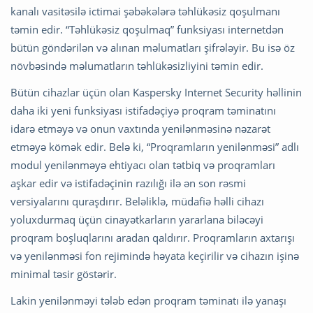
kanalı vasitəsilə ictimai şəbəkələrə təhlükəsiz qoşulmanı
təmin edir. “Təhlükəsiz qoşulmaq” funksiyası internetdən
bütün göndərilən və alınan məlumatları şifrələyir. Bu isə öz
növbəsində məlumatların təhlükəsizliyini təmin edir.
Bütün cihazlar üçün olan Kaspersky Internet Security həllinin
daha iki yeni funksiyası istifadəçiyə proqram təminatını
idarə etməyə və onun vaxtında yenilənməsinə nəzarət
etməyə kömək edir. Belə ki, “Proqramların yenilənməsi” adlı
modul yenilənməyə ehtiyacı olan tətbiq və proqramları
aşkar edir və istifadəçinin razılığı ilə ən son rəsmi
versiyalarını quraşdırır. Beləliklə, müdafiə həlli cihazı
yoluxdurmaq üçün cinayətkarların yararlana biləcəyi
proqram boşluqlarını aradan qaldırır. Proqramların axtarışı
və yenilənməsi fon rejimində həyata keçirilir və cihazın işinə
minimal təsir göstərir.
Lakin yenilənməyi tələb edən proqram təminatı ilə yanaşı