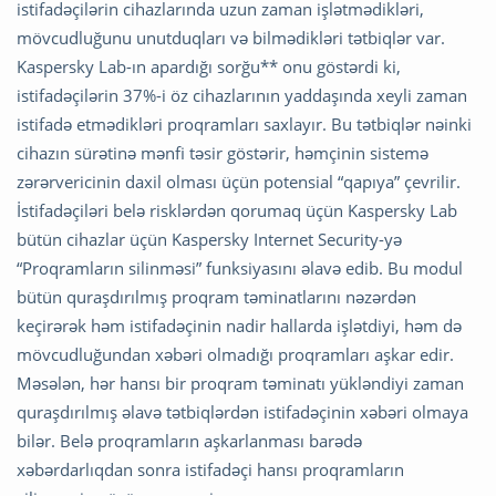
istifadəçilərin cihazlarında uzun zaman işlətmədikləri,
mövcudluğunu unutduqları və bilmədikləri tətbiqlər var.
Kaspersky Lab-ın apardığı sorğu** onu göstərdi ki,
istifadəçilərin 37%-i öz cihazlarının yaddaşında xeyli zaman
istifadə etmədikləri proqramları saxlayır. Bu tətbiqlər nəinki
cihazın sürətinə mənfi təsir göstərir, həmçinin sistemə
zərərvericinin daxil olması üçün potensial “qapıya” çevrilir.
İstifadəçiləri belə risklərdən qorumaq üçün Kaspersky Lab
bütün cihazlar üçün Kaspersky Internet Security-yə
“Proqramların silinməsi” funksiyasını əlavə edib. Bu modul
bütün quraşdırılmış proqram təminatlarını nəzərdən
keçirərək həm istifadəçinin nadir hallarda işlətdiyi, həm də
mövcudluğundan xəbəri olmadığı proqramları aşkar edir.
Məsələn, hər hansı bir proqram təminatı yükləndiyi zaman
quraşdırılmış əlavə tətbiqlərdən istifadəçinin xəbəri olmaya
bilər. Belə proqramların aşkarlanması barədə
xəbərdarlıqdan sonra istifadəçi hansı proqramların