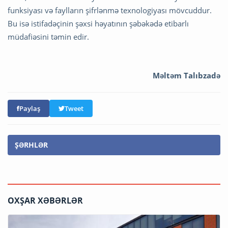
funksiyası və faylların şifrlənmə texnologiyası mövcuddur.
Bu isə istifadəçinin şəxsi həyatının şəbəkədə etibarlı
müdafiəsini təmin edir.
Məltəm Talıbzadə
Paylaş
Tweet
ŞƏRHLƏR
OXŞAR XƏBƏRLƏR