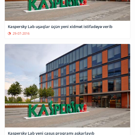
Kaspersky Lab uşaqlar üçün yeni xidmət istifadəyə verib
29-07-2016
Kaspersky Lab yeni casus proqramı aşkarlayıb