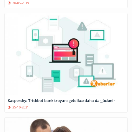
30-05-2019
Kaspersky: Trickbot bank troyanı getdikcə daha da güclənir
25-10-2021