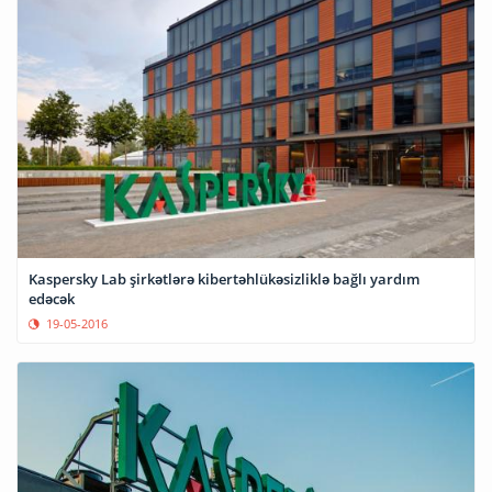
Kaspersky Lab şirkətlərə kibertəhlükəsizliklə bağlı yardım
edəcək
19-05-2016