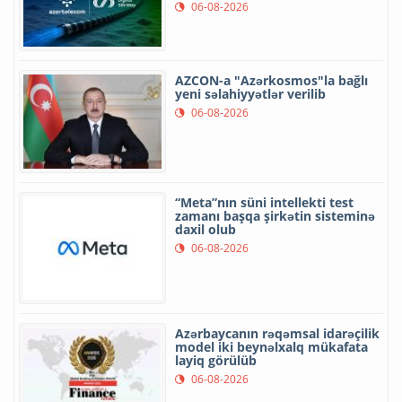
06-08-2026
AZCON-a "Azərkosmos"la bağlı
yeni səlahiyyətlər verilib
06-08-2026
“Meta”nın süni intellekti test
zamanı başqa şirkətin sisteminə
daxil olub
06-08-2026
Azərbaycanın rəqəmsal idarəçilik
model iki beynəlxalq mükafata
layiq görülüb
06-08-2026