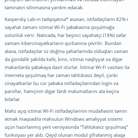
təminatın silinməsinə yardım edəcək.
Kaspersky Lab-ın tədqiqatına* əsasən, istifadəçilərin 82%-i
səyahət zamanı ictimai Wi-Fi şəbəkəsinə qoşulmağa
üstünlük verir. Nəticədə, hər beşinci səyahətçi (18%) səfər
zamanı kibercinayətkarların qurbanına çevrilir. Bundan
əlavə, istifadəçilər öz doğma şəhərlərində olduqları zaman
da gündəlik şəkildə kafe, kino, ictimai nəqliyyat və digər
məkanlarda şəbəkəyə daxil olurlar. İctimai Wi-Fi vasitəsi ilə
internetə qoşulmaq hər zaman təhlükəsiz deyil, çünki
cinayətkarlar bu cür şəbəkə istifadəçilərindən login və
parollar, həmçinin digər fərdi məlumatlarını ələ keçirə
bilərlər.
Məhz açıq ictimai Wi-Fi istifadəçilərinin müdafiəsini təmin
etmək məqsədilə məhsulun Windows əməliyyat sistemi
üçün hazırlanmış yeni versiyasında “Təhlükəsiz qoşulmaq”
funksiyası yer alıb. Qeyd olunan modul şifrələnmiş əlaqə