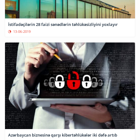
İstifadəçilərin 28 faizi sənədlərin təhlükəsizliyini yoxlayır
13-06-2019
Azərbaycan biznesinə qarşı kibertəhlükələr iki dəfə artıb