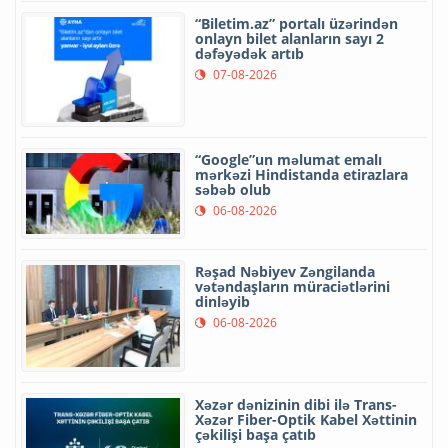
“Biletim.az” portalı üzərindən
onlayn bilet alanların sayı 2
dəfəyədək artıb
07-08-2026
“Google”un məlumat emalı
mərkəzi Hindistanda etirazlara
səbəb olub
06-08-2026
Rəşad Nəbiyev Zəngilanda
vətəndaşların müraciətlərini
dinləyib
06-08-2026
Xəzər dənizinin dibi ilə Trans-
Xəzər Fiber-Optik Kabel Xəttinin
çəkilişi başa çatıb