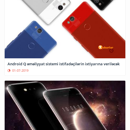
Android Q əməliyyat sistemi istifadəçilərin ixtiyarına veriləcək
01-07-2019