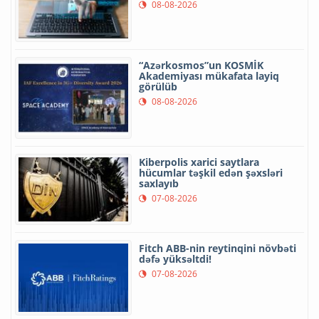
08-08-2026
“Azərkosmos”un KOSMİK
Akademiyası mükafata layiq
görülüb
08-08-2026
Kiberpolis xarici saytlara
hücumlar təşkil edən şəxsləri
saxlayıb
07-08-2026
Fitch ABB-nin reytinqini növbəti
dəfə yüksəltdi!
07-08-2026