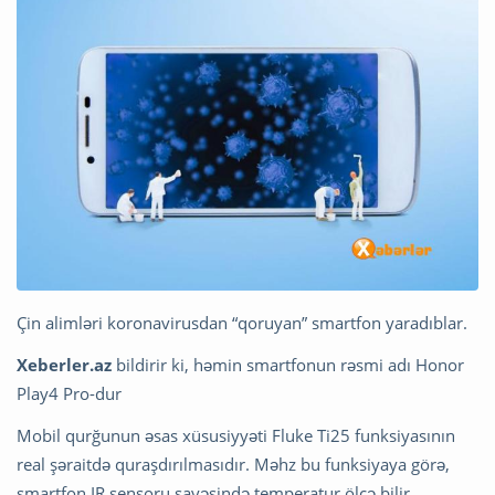
Çin alimləri koronavirusdan “qoruyan” smartfon yaradıblar.
Xeberler.az
bildirir ki, həmin smartfonun rəsmi adı Honor
Play4 Pro-dur
Mobil qurğunun əsas xüsusiyyəti Fluke Ti25 funksiyasının
real şəraitdə quraşdırılmasıdır. Məhz bu funksiyaya görə,
smartfon IR sensoru sayəsində temperatur ölçə bilir.