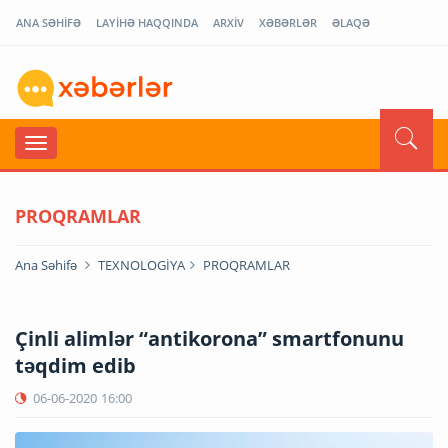
ANA SƏHİFƏ
LAYİHƏ HAQQINDA
ARXİV
XƏBƏRLƏR
ƏLAQƏ
PROQRAMLAR
Ana Səhifə
TEXNOLOGİYA
PROQRAMLAR
Çinli alimlər “antikorona” smartfonunu
təqdim edib
06-06-2020
16:00