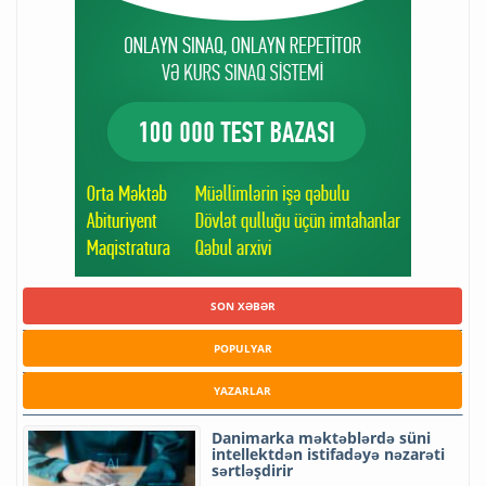
SON XƏBƏR
POPULYAR
YAZARLAR
Danimarka məktəblərdə süni
intellektdən istifadəyə nəzarəti
sərtləşdirir