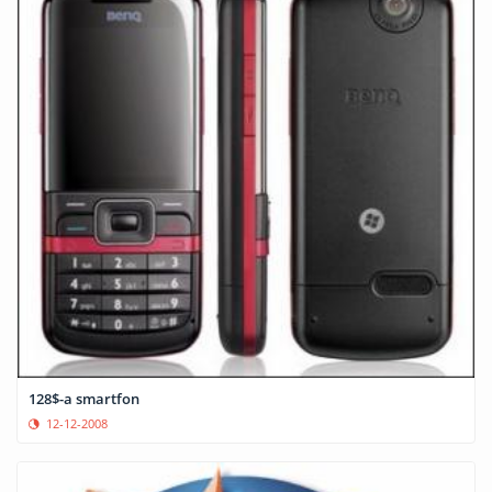
128$-a smartfon
12-12-2008