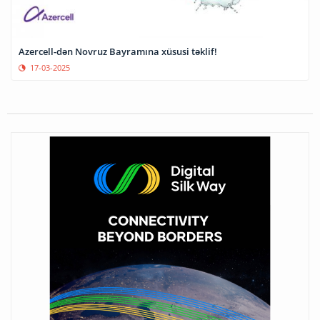
Azercell-dən Novruz Bayramına xüsusi təklif!
17-03-2025