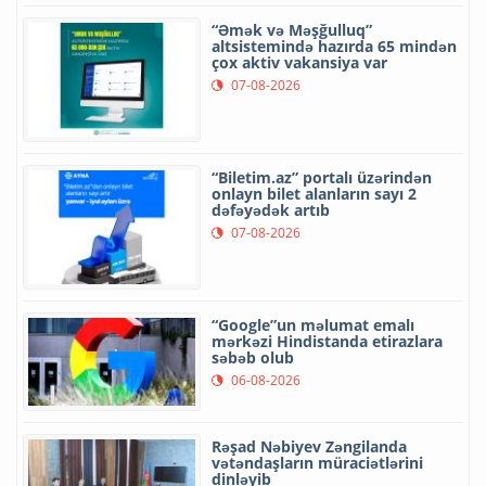
“Əmək və Məşğulluq”
altsistemində hazırda 65 mindən
çox aktiv vakansiya var
07-08-2026
“Biletim.az” portalı üzərindən
onlayn bilet alanların sayı 2
dəfəyədək artıb
07-08-2026
“Google”un məlumat emalı
mərkəzi Hindistanda etirazlara
səbəb olub
06-08-2026
Rəşad Nəbiyev Zəngilanda
vətəndaşların müraciətlərini
dinləyib