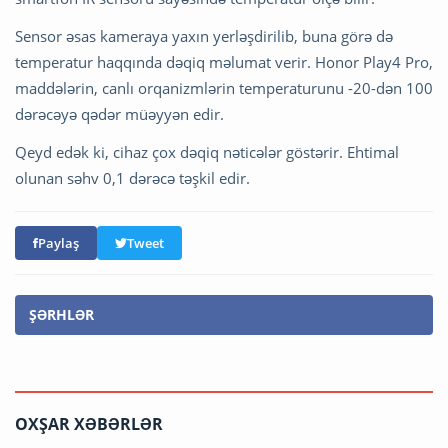
Sensor əsas kameraya yaxın yerləşdirilib, buna görə də
temperatur haqqında dəqiq məlumat verir. Honor Play4 Pro,
maddələrin, canlı orqanizmlərin temperaturunu -20-dən 100
dərəcəyə qədər müəyyən edir.
Qeyd edək ki, cihaz çox dəqiq nəticələr göstərir. Ehtimal
olunan səhv 0,1 dərəcə təşkil edir.
Paylaş
Tweet
ŞƏRHLƏR
OXŞAR XƏBƏRLƏR