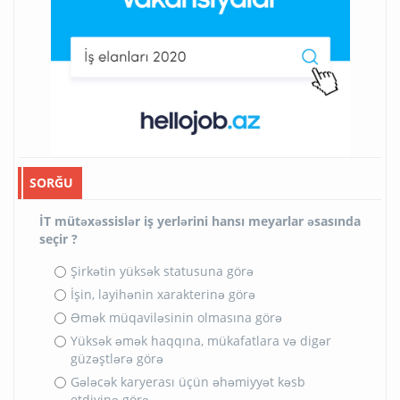
SORĞU
İT mütəxəssislər iş yerlərini hansı meyarlar əsasında
seçir ?
Şirkətin yüksək statusuna görə
İşin, layihənin xarakterinə görə
Əmək müqaviləsinin olmasına görə
Yüksək əmək haqqına, mükafatlara və digər
güzəştlərə görə
Gələcək karyerası üçün əhəmiyyət kəsb
etdiyinə görə