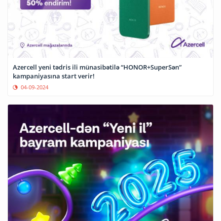
Azercell yeni tədris ili münasibətilə “HONOR+SuperSən”
kampaniyasına start verir!
04-09-2024