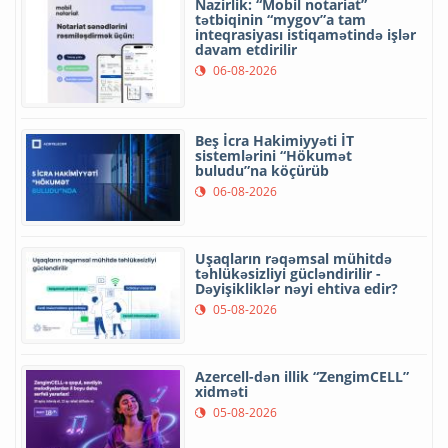
Nazirlik: “Mobil notariat”
tətbiqinin “mygov”a tam
inteqrasiyası istiqamətində işlər
davam etdirilir
06-08-2026
Beş İcra Hakimiyyəti İT
sistemlərini “Hökumət
buludu”na köçürüb
06-08-2026
Uşaqların rəqəmsal mühitdə
təhlükəsizliyi gücləndirilir -
Dəyişikliklər nəyi ehtiva edir?
05-08-2026
Azercell-dən illik “ZengimCELL”
xidməti
05-08-2026