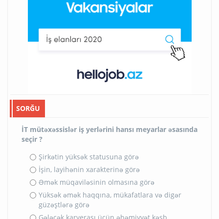
SORĞU
İT mütəxəssislər iş yerlərini hansı meyarlar əsasında
seçir ?
Şirkətin yüksək statusuna görə
İşin, layihənin xarakterinə görə
Əmək müqaviləsinin olmasına görə
Yüksək əmək haqqına, mükafatlara və digər
güzəştlərə görə
Gələcək karyerası üçün əhəmiyyət kəsb