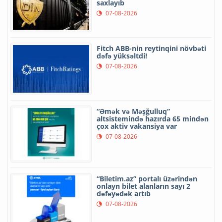
saxlayıb
07-08-2026
Fitch ABB-nin reytinqini növbəti
dəfə yüksəltdi!
07-08-2026
“Əmək və Məşğulluq”
altsistemində hazırda 65 mindən
çox aktiv vakansiya var
07-08-2026
“Biletim.az” portalı üzərindən
onlayn bilet alanların sayı 2
dəfəyədək artıb
07-08-2026