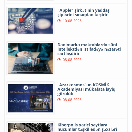
"Apple" şirkətinin yaddaş
çiplərini sınaqdan keçirir
10-08-2026
Danimarka məktəblərdə süni
intellektdən istifadəyə nəzarəti
sərtləşdirir
08-08-2026
“Azərkosmos”un KOSMİK
Akademiyası mükafata layiq
görülüb
08-08-2026
Kiberpolis xarici saytlara
hücumlar təşkil edən şəxsləri