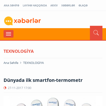
ANA SƏHİFƏ
LAYİHƏ HAQQINDA
ARXİV
XƏBƏRLƏR
ƏLAQƏ
TEXNOLOGİYA
Ana Səhifə
TEXNOLOGİYA
Dünyada ilk smartfon-termometr
27-11-2017
17:00