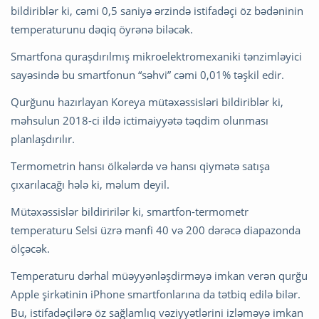
bildiriblər ki, cəmi 0,5 saniyə ərzində istifadəçi öz bədəninin
temperaturunu dəqiq öyrənə biləcək.
Smartfona quraşdırılmış mikroelektromexaniki tənzimləyici
sayəsində bu smartfonun “səhvi” cəmi 0,01% təşkil edir.
Qurğunu hazırlayan Koreya mütəxəssisləri bildiriblər ki,
məhsulun 2018-ci ildə ictimaiyyətə təqdim olunması
planlaşdırılır.
Termometrin hansı ölkələrdə və hansı qiymətə satışa
çıxarılacağı hələ ki, məlum deyil.
Mütəxəssislər bildiririlər ki, smartfon-termometr
temperaturu Selsi üzrə mənfi 40 və 200 dərəcə diapazonda
ölçəcək.
Temperaturu dərhal müəyyənləşdirməyə imkan verən qurğu
Apple şirkətinin iPhone smartfonlarına da tətbiq edilə bilər.
Bu, istifadəçilərə öz sağlamlıq vəziyyətlərini izləməyə imkan