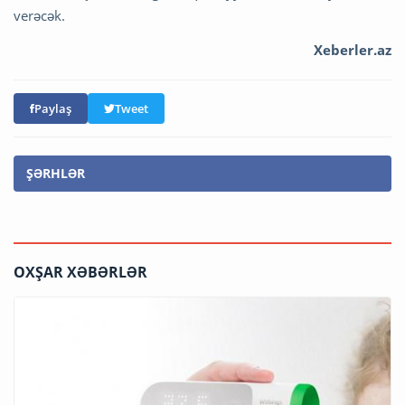
verəcək.
Xeberler.az
Paylaş
Tweet
ŞƏRHLƏR
OXŞAR XƏBƏRLƏR