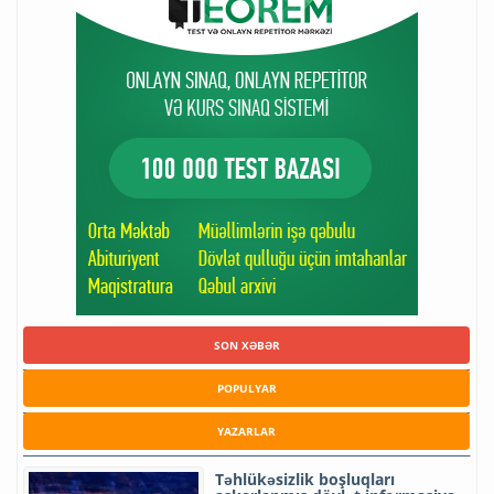
SON XƏBƏR
POPULYAR
YAZARLAR
Təhlükəsizlik boşluqları