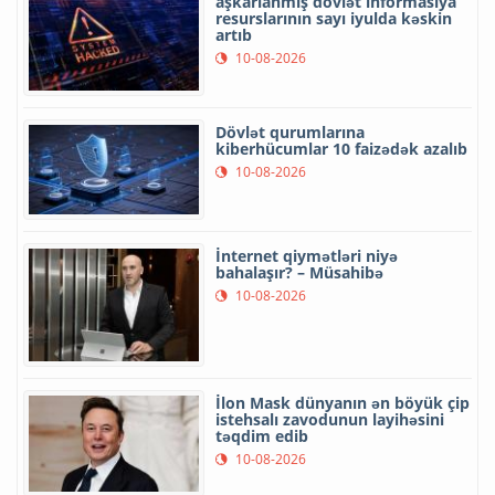
aşkarlanmış dövlət informasiya
resurslarının sayı iyulda kəskin
artıb
10-08-2026
Dövlət qurumlarına
kiberhücumlar 10 faizədək azalıb
10-08-2026
İnternet qiymətləri niyə
bahalaşır? – Müsahibə
10-08-2026
İlon Mask dünyanın ən böyük çip
istehsalı zavodunun layihəsini
təqdim edib
10-08-2026