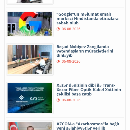
“Google”un məlumat emalı
mərkəzi Hindistanda etirazlara
səbəb olub
06-08-2026
Rəşad Nəbiyev Zəngilanda
vətəndaşların müraciətlərini
dinləyib
06-08-2026
Xəzər dənizinin dibi ilə Trans-
Xəzər Fiber-Optik Kabel Xəttinin
çəkilişi başa çatıb
06-08-2026
AZCON-a "Azərkosmos"la bağlı
yeni səlahiyyətlər verilib