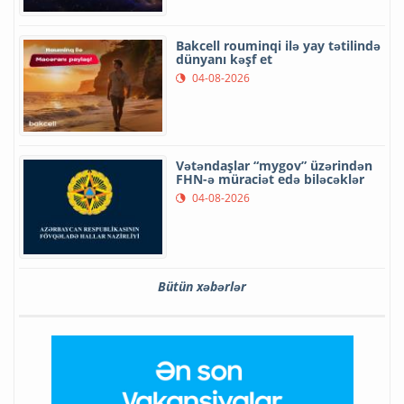
Bakcell rouminqi ilə yay tətilində
dünyanı kəşf et
04-08-2026
Vətəndaşlar “mygov” üzərindən
FHN-ə müraciət edə biləcəklər
04-08-2026
Bütün xəbərlər