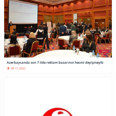
Azərbaycanda son 7 ildə reklam bazarının həcmi dəyişməyib
04-11-2022