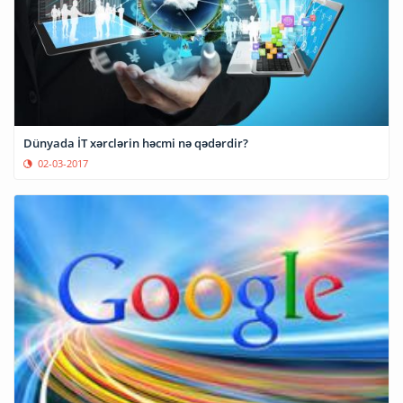
Dünyada İT xərclərin həcmi nə qədərdir?
02-03-2017