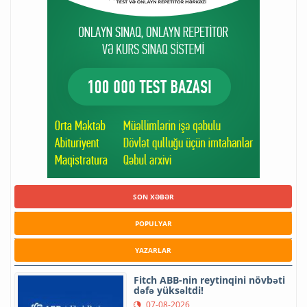
SON XƏBƏR
POPULYAR
YAZARLAR
Fitch ABB-nin reytinqini növbəti
dəfə yüksəltdi!
07-08-2026