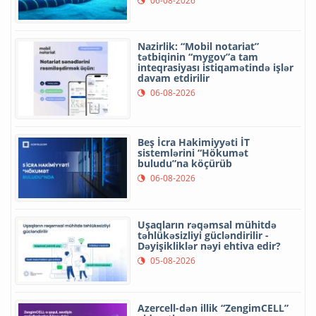
06-08-2026
Nazirlik: “Mobil notariat”
tətbiqinin “mygov”a tam
inteqrasiyası istiqamətində işlər
davam etdirilir
06-08-2026
Beş İcra Hakimiyyəti İT
sistemlərini “Hökumət
buludu”na köçürüb
06-08-2026
Uşaqların rəqəmsal mühitdə
təhlükəsizliyi gücləndirilir -
Dəyişikliklər nəyi ehtiva edir?
05-08-2026
Azercell-dən illik “ZengimCELL”