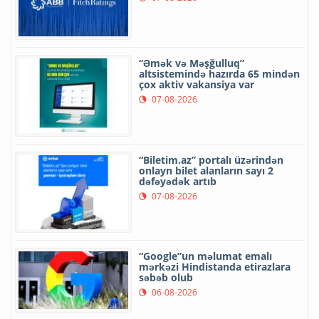
“Əmək və Məşğulluq”
altsistemində hazırda 65 mindən
çox aktiv vakansiya var
07-08-2026
“Biletim.az” portalı üzərindən
onlayn bilet alanların sayı 2
dəfəyədək artıb
07-08-2026
“Google”un məlumat emalı
mərkəzi Hindistanda etirazlara
səbəb olub
06-08-2026