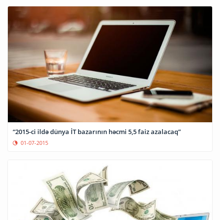
“2015-ci ildə dünya İT bazarının həcmi 5,5 faiz azalacaq”
01-07-2015