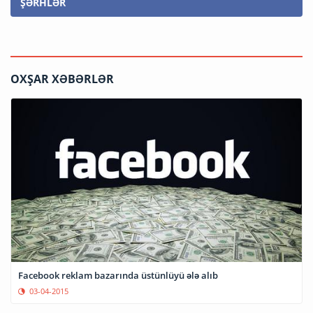
ŞƏRHLƏR
OXŞAR XƏBƏRLƏR
Facebook reklam bazarında üstünlüyü ələ alıb
03-04-2015