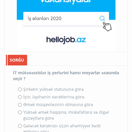
SORĞU
İT mütəxəssislər iş yerlərini hansı meyarlar əsasında
seçir ?
Şirkətin yüksək statusuna görə
İşin, layihənin xarakterinə görə
Əmək müqaviləsinin olmasına görə
Yüksək əmək haqqına, mükafatlara və digər
güzəştlərə görə
Gələcək karyerası üçün əhəmiyyət kəsb
etdiyinə görə