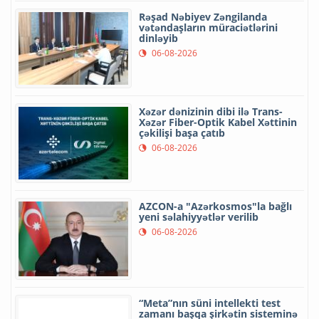
Rəşad Nəbiyev Zəngilanda
vətəndaşların müraciətlərini
dinləyib
06-08-2026
Xəzər dənizinin dibi ilə Trans-
Xəzər Fiber-Optik Kabel Xəttinin
çəkilişi başa çatıb
06-08-2026
AZCON-a "Azərkosmos"la bağlı
yeni səlahiyyətlər verilib
06-08-2026
“Meta”nın süni intellekti test
zamanı başqa şirkətin sisteminə