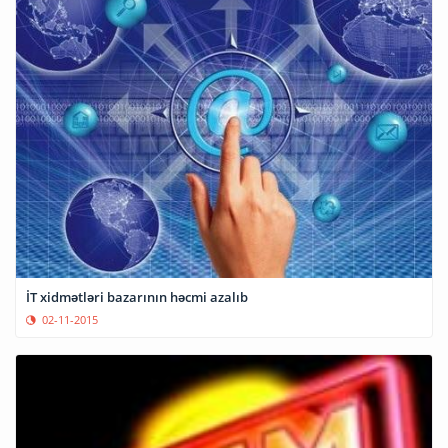
İT xidmətləri bazarının həcmi azalıb
02-11-2015