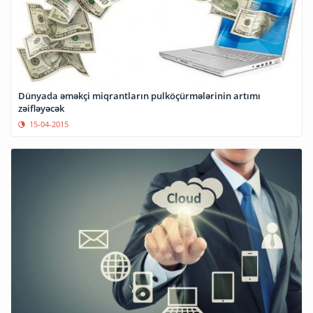
Dünyada əməkçi miqrantların pulköçürmələrinin artımı
zəifləyəcək
15-04-2015