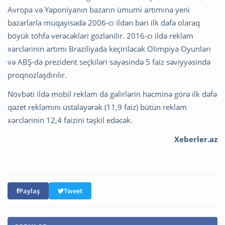
Avropa və Yaponiyanın bazarın ümumi artımına yeni
bazarlarla müqayisədə 2006-cı ildən bəri ilk dəfə olaraq
böyük töhfə verəcəkləri gözlənilir. 2016-cı ildə reklam
xərclərinin artımı Braziliyada keçiriləcək Olimpiya Oyunları
və ABŞ-da prezident seçkiləri sayəsində 5 faiz səviyyəsində
proqnozlaşdırılır.
Növbəti ildə mobil reklam da gəlirlərin həcminə görə ilk dəfə
qəzet reklamını üstələyərək (11,9 faiz) bütün reklam
xərclərinin 12,4 faizini təşkil edəcək.
Xeberler.az
Paylaş
Tweet