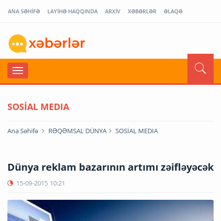
ANA SƏHİFƏ
LAYİHƏ HAQQINDA
ARXİV
XƏBƏRLƏR
ƏLAQƏ
SOSİAL MEDIA
Ana Səhifə
RƏQƏMSAL DÜNYA
SOSİAL MEDIA
Dünya reklam bazarının artımı zəifləyəcək
15-09-2015
10:21