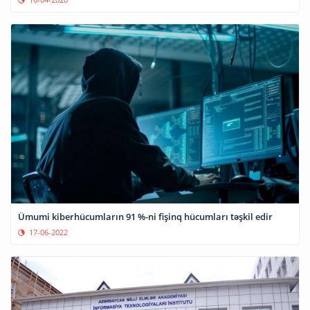
Ümumi kiberhücumların 91 %-ni fişinq hücumları təşkil edir
17-06-2022