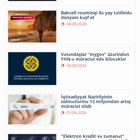
Nazirlik: “Mobil notariat”
tətbiqinin “mygov”a tam
inteqrasiyası istiqamətində işlər
davam etdirilir
06-08-2026
Beş İcra Hakimiyyəti İT
sistemlərini “Hökumət
buludu”na köçürüb
06-08-2026
Uşaqların rəqəmsal mühitdə
təhlükəsizliyi gücləndirilir -
Dəyişikliklər nəyi ehtiva edir?
05-08-2026
Azercell-dən illik “ZengimCELL”
xidməti
05-08-2026