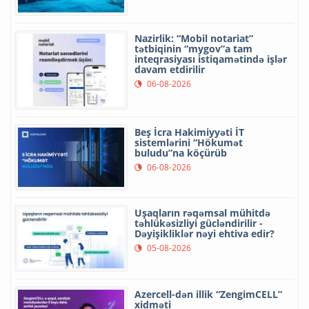
06-08-2026
Xəzər dənizinin dibi ilə Trans-
Xəzər Fiber-Optik Kabel Xəttinin
çəkilişi başa çatıb
06-08-2026
AZCON-a "Azərkosmos"la bağlı
yeni səlahiyyətlər verilib
06-08-2026
“Meta”nın süni intellekti test
zamanı başqa şirkətin sisteminə
daxil olub
06-08-2026