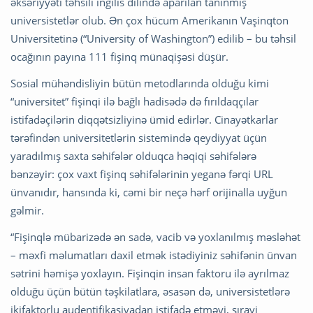
əksəriyyəti təhsili ingilis dilində aparılan tanınmış
universistetlər olub. Ən çox hücum Amerikanın Vaşinqton
Universitetinə (“University of Washington”) edilib – bu təhsil
ocağının payına 111 fişinq münaqişəsi düşür.
Sosial mühəndisliyin bütün metodlarında olduğu kimi
“universitet” fişinqi ilə bağlı hadisədə də fırıldaqçılar
istifadəçilərin diqqətsizliyinə ümid edirlər. Cinayətkarlar
tərəfindən universitetlərin sistemində qeydiyyat üçün
yaradılmış saxta səhifələr olduqca həqiqi səhifələrə
bənzəyir: çox vaxt fişinq səhifələrinin yeganə fərqi URL
ünvanıdır, hansında ki, cəmi bir neçə hərf orijinalla uyğun
gəlmir.
“Fişinqlə mübarizədə ən sadə, vacib və yoxlanılmış məsləhət
– məxfi məlumatları daxil etmək istədiyiniz səhifənin ünvan
sətrini həmişə yoxlayın. Fişinqin insan faktoru ilə ayrılmaz
olduğu üçün bütün təşkilatlara, əsasən də, universistetlərə
ikifaktorlu audentifikasiyadan istifadə etməyi, sıravi