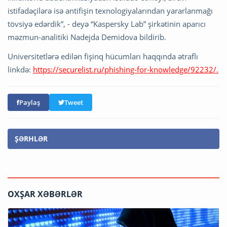
istifadəçilərə isə antifişin texnologiyalarından yararlanmağı
tövsiyə edərdik”, - deyə “Kaspersky Lab” şirkətinin aparıcı
məzmun-analitiki Nadejda Demidova bildirib.
Universitetlərə edilən fişinq hücumları haqqında ətraflı
linkdə:
https://securelist.ru/phishing-for-knowledge/92232/.
Paylaş
Tweet
ŞƏRHLƏR
OXŞAR XƏBƏRLƏR