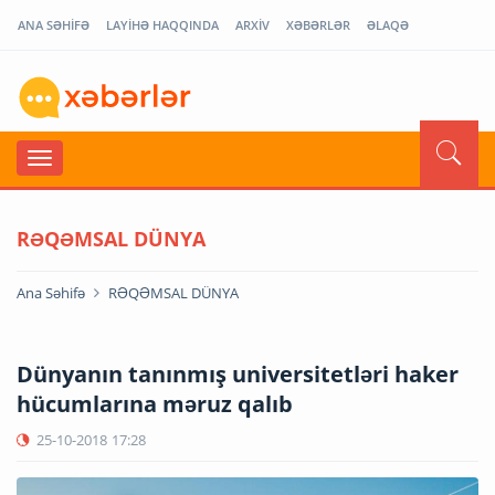
ANA SƏHİFƏ
LAYİHƏ HAQQINDA
ARXİV
XƏBƏRLƏR
ƏLAQƏ
RƏQƏMSAL DÜNYA
Ana Səhifə
RƏQƏMSAL DÜNYA
Dünyanın tanınmış universitetləri haker
hücumlarına məruz qalıb
25-10-2018
17:28