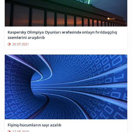
Kaspersky Olimpiya Oyunları ərəfəsində onlayn fırıldaqçılıq
sxemlərini araşdırıb
26-07-2021
Fişinq-hücumların sayı azalıb
17-08-2015