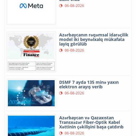
SON XƏBƏR
POPULYAR
YAZARLAR
“Google”un məlumat emalı
mərkəzi Hindistanda etirazlara
səbəb olub
06-08-2026
Rəşad Nəbiyev Zəngilanda
vətəndaşların müraciətlərini
dinləyib