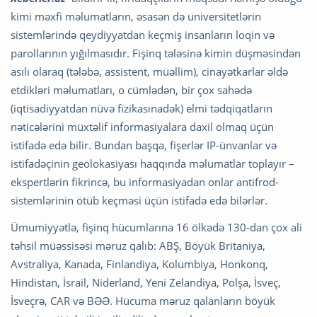
kimi məxfi məlumatların, əsasən də universitetlərin
sistemlərində qeydiyyatdan keçmiş insanların loqin və
parollarının yığılmasıdır. Fişinq tələsinə kimin düşməsindən
asılı olaraq (tələbə, assistent, müəllim), cinayətkarlar əldə
etdikləri məlumatları, o cümlədən, bir çox sahədə
(iqtisadiyyatdan nüvə fizikasınadək) elmi tədqiqatların
nəticələrini müxtəlif informasiyalara daxil olmaq üçün
istifadə edə bilir. Bundan başqa, fişerlər IP-ünvanlar və
istifadəçinin geolokasiyası haqqında məlumatlar toplayır –
ekspertlərin fikrincə, bu informasiyadan onlar antifrod-
sistemlərinin ötüb keçməsi üçün istifadə edə bilərlər.
Ümumiyyətlə, fişinq hücumlarına 16 ölkədə 130-dan çox ali
təhsil müəssisəsi məruz qalıb: ABŞ, Böyük Britaniya,
Avstraliya, Kanada, Finlandiya, Kolumbiya, Honkonq,
Hindistan, İsrail, Niderland, Yeni Zelandiya, Polşa, İsveç,
İsveçrə, CAR və BƏƏ. Hücuma məruz qalanların böyük