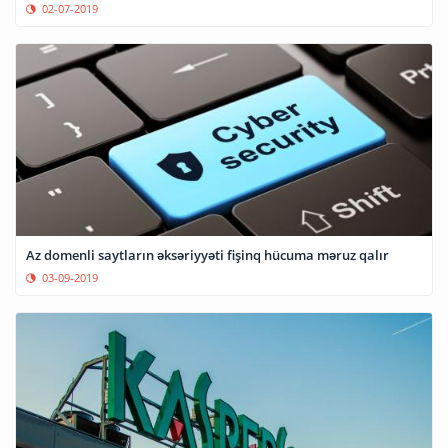
02-07-2019
Az domenli saytların əksəriyyəti fişinq hücuma məruz qalır
03-09-2019