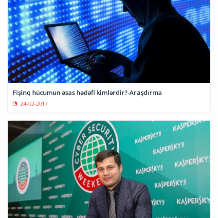
Fişinq hücumun əsas hədəfi kimlərdir?-Araşdırma
24-02-2017