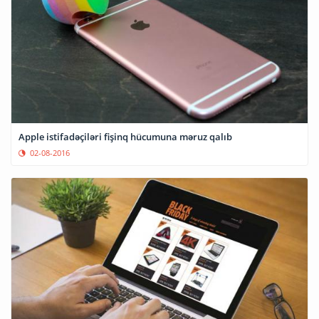
Apple istifadəçiləri fişinq hücumuna məruz qalıb
02-08-2016