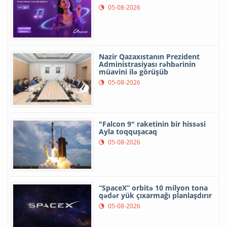
Azərbaycanın rəqəmsal idarəçilik
model iki beynəlxalq mükafata
layiq görülüb
06-08-2026
DSMF 7 ayda 135 minə yaxın
elektron arayış verib
06-08-2026
Azərbaycan və Qazaxıstan
Transxəzər Fiber-Optik Kabel
Xəttinin çəkilişini başa çatdırıb
06-08-2026