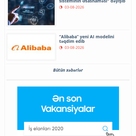
Nazir Qazaxıstanın Prezident
Administrasiyası rəhbərinin
müavini ilə görüşüb
05-08-2026
"Falcon 9" raketinin bir hissəsi
Ayla toqquşacaq
05-08-2026
“SpaceX” orbitə 10 milyon tona
qədər yük çıxarmağı planlaşdırır
05-08-2026
Bakcell rouminqi ilə yay tətilində