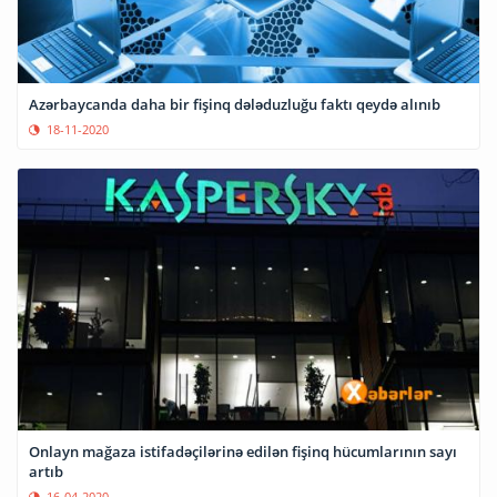
Azərbaycanda daha bir fişinq dələduzluğu faktı qeydə alınıb
18-11-2020
Onlayn mağaza istifadəçilərinə edilən fişinq hücumlarının sayı
artıb
16-04-2020