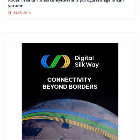
Elan saytlarında istifadəçilərin şəxsi məlumatları və pulları
necə oğurlanır?
18-07-2016