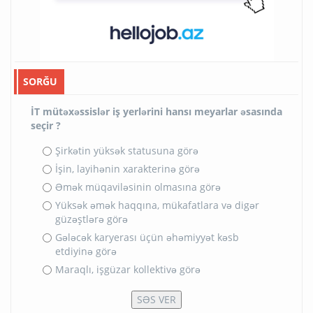
dünyanı kəşf et
04-08-2026
Vətəndaşlar “mygov” üzərindən
FHN-ə müraciət edə biləcəklər
04-08-2026
İqtisadiyyat Nazirliyinin
xidmətlərinə 13 milyondan artıq
müraciət olub
03-08-2026
"Elektron kredit və zəmanət"
sisteminin Əsasnaməsi" dəyişib
03-08-2026