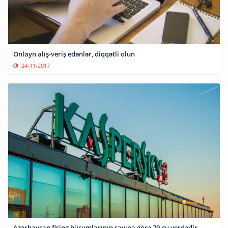
Onlayn alış-veriş edənlər, diqqətli olun
24-11-2017
Azərbaycan fişing hücumlarının sayına görə 79-cu yerdədir