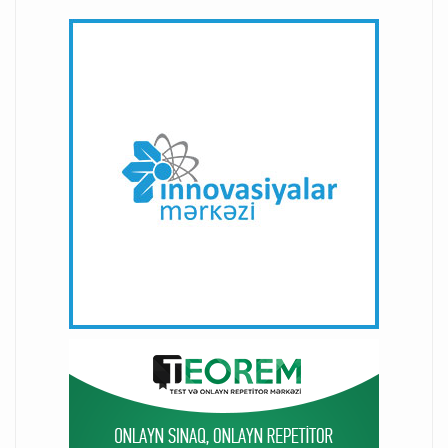
Azərbaycanda fişinq hücumlarının sayı artıb
04-01-2022
Routerin sındırılması cinayətkarlara pul oğurlamağa imkan
yaradır
24-05-2018