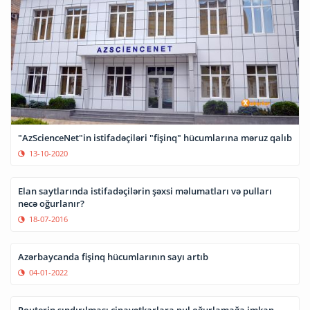
"AzScienceNet"in istifadəçiləri "fişinq" hücumlarına məruz qalıb
13-10-2020