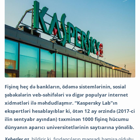
Fişinq heç də bankların, ödəmə sistemlərinin, sosial
şəbəkələrin veb-səhifələri və digər populyar internet
xidmətləri ilə məhdudlaşmır. “Kaspersky Lab”ın
ekspertləri hesablayıblar ki, ötən 12 ay ərzində (2017-ci
ilin sentyabr ayından) təxminən 1000
fişinq hücumu
dünyanın aparıcı universitetlərinin saytıarına yönəlib.
Xeberler.az
bildirir ki, fırıdaqçıların məqsədi həmişə olduğu