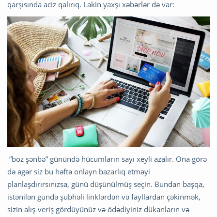
qarşısında aciz qalırıq. Lakin yaxşı xəbərlər də var:
“boz şənbə” günündə hücumların sayı xeyli azalır. Ona görə
də əgər siz bu həftə onlayn bazarlıq etməyi
planlaşdırırsınızsa, günü düşünülmüş seçin. Bundan başqa,
istənilən gündə şübhəli linklərdən və fayllardan çəkinmək,
sizin alış-veriş gördüyünüz və ödədiyiniz dükanların və