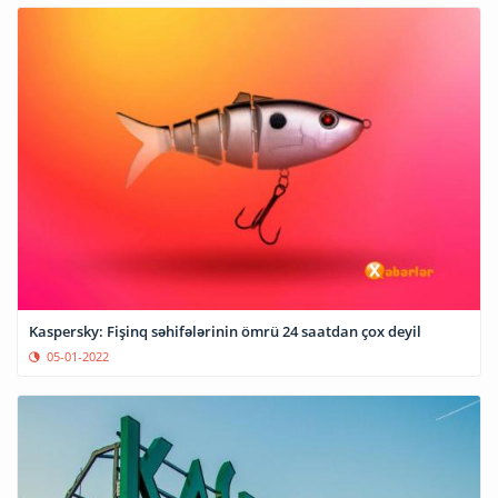
Kaspersky: Fişinq səhifələrinin ömrü 24 saatdan çox deyil
05-01-2022