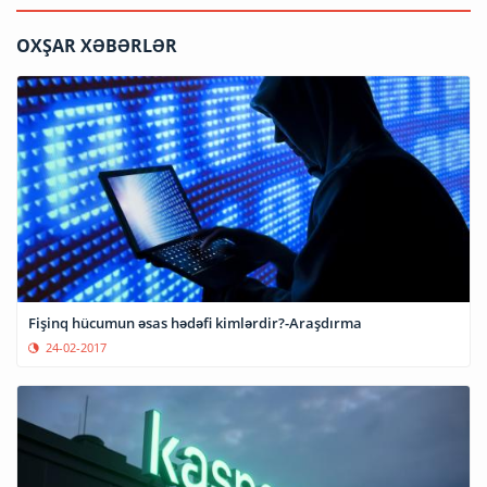
OXŞAR XƏBƏRLƏR
Fişinq hücumun əsas hədəfi kimlərdir?-Araşdırma
24-02-2017