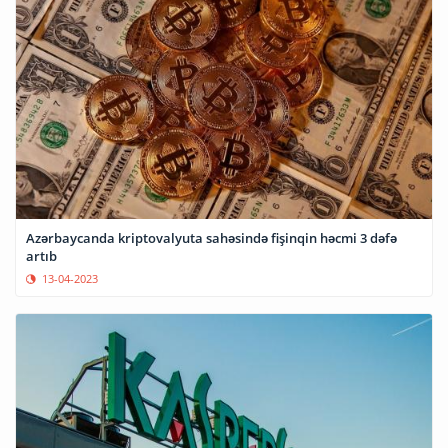
Azərbaycanda kriptovalyuta sahəsində fişinqin həcmi 3 dəfə
artıb
13-04-2023