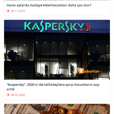
Hansı aylarda maliyyə kiberhücumları daha çox olur?
28-11-2016
“Kaspersky”: 2020-ci idə istifadəçilərə qarşı hücumların sayı
artıb
08-05-2020