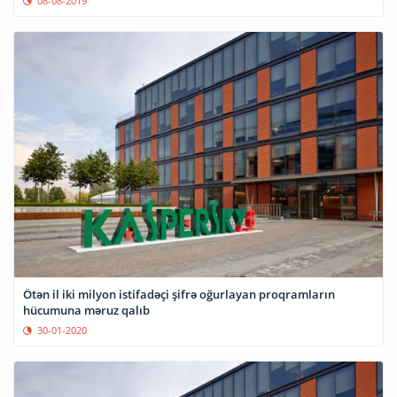
08-08-2019
Ötən il iki milyon istifadəçi şifrə oğurlayan proqramların
hücumuna məruz qalıb
30-01-2020