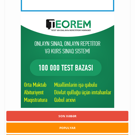
SON XƏBƏR
POPULYAR