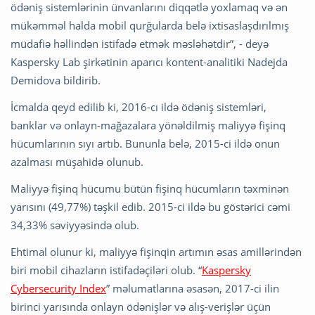
ödəniş sistemlərinin ünvanlarını diqqətlə yoxlamaq və ən
mükəmməl halda mobil qurğularda belə ixtisaslaşdırılmış
müdafiə həllindən istifadə etmək məsləhətdir”, - deyə
Kaspersky Lab şirkətinin aparıcı kontent-analitiki Nadejda
Demidova bildirib.
İcmalda qeyd edilib ki, 2016-cı ildə ödəniş sistemləri,
banklar və onlayn-mağazalara yönəldilmiş maliyyə fişinq
hücumlarının sıyı artıb. Bununla belə, 2015-ci ildə onun
azalması müşahidə olunub.
Maliyyə fişinq hücumu bütün fişinq hücumların təxminən
yarısını (49,77%) təşkil edib. 2015-ci ildə bu göstərici cəmi
34,33% səviyyəsində olub.
Ehtimal olunur ki, maliyyə fişinqin artımın əsas amillərindən
biri mobil cihazların istifadəçiləri olub. “
Kaspersky
Cybersecurity Index
” məlumatlarına əsasən, 2017-ci ilin
birinci yarısında onlayn ödənişlər və alış-verişlər üçün