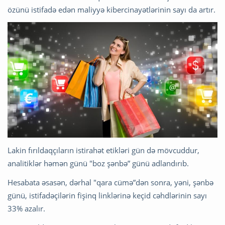
özünü istifadə edən maliyyə kibercinayətlərinin sayı da artır.
Lakin fırıldaqçıların istirahət etikləri gün də mövcuddur,
analitiklər həmən günü "boz şənbə” günü adlandırıb.
Hesabata əsasən, dərhal "qara cümə”dən sonra, yəni, şənbə
günü, istifadəçilərin fişinq linklərinə keçid cəhdlərinin sayı
33% azalır.