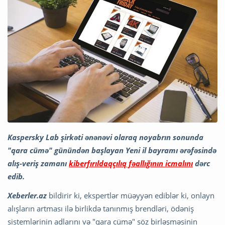
Kaspersky Lab şirkəti ənənəvi olaraq noyabrın sonunda
"qara cümə" günündən başlayan Yeni il bayramı ərəfəsində
alış-veriş zamanı
kiberfırıldaqçılıq fəallığının icmalını
dərc
edib.
Xeberler.az
bildirir ki, ekspertlər müəyyən ediblər ki, onlayn
alışların artması ilə birlikdə tanınmış brendləri, ödəniş
sistemlərinin adlarını və "qara cümə" söz birləşməsinin