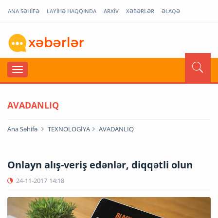
ANA SƏHİFƏ
LAYİHƏ HAQQINDA
ARXİV
XƏBƏRLƏR
ƏLAQƏ
AVADANLIQ
Ana Səhifə
TEXNOLOGİYA
AVADANLIQ
Onlayn alış-veriş edənlər, diqqətli olun
24-11-2017
14:18