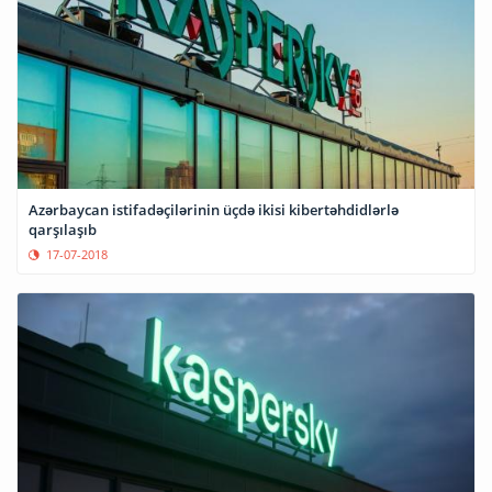
Azərbaycan istifadəçilərinin üçdə ikisi kibertəhdidlərlə
qarşılaşıb
17-07-2018