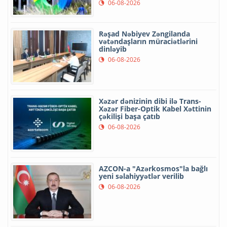
06-08-2026
Rəşad Nəbiyev Zəngilanda
vətəndaşların müraciətlərini
dinləyib
06-08-2026
Xəzər dənizinin dibi ilə Trans-
Xəzər Fiber-Optik Kabel Xəttinin
çəkilişi başa çatıb
06-08-2026
AZCON-a "Azərkosmos"la bağlı
yeni səlahiyyətlər verilib
06-08-2026