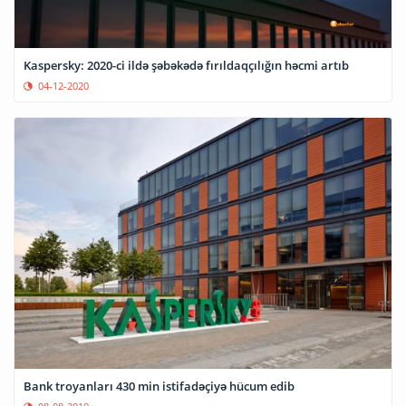
Kaspersky: 2020-ci ildə şəbəkədə fırıldaqçılığın həcmi artıb
04-12-2020
Bank troyanları 430 min istifadəçiyə hücum edib