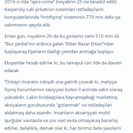
2016-cı ildə "qara cümə" (noyabrın 25-nə təsadüf edib)
Kaspersky Lab şirkətinin sistemləri istifadəçilərin
kompüterlərində “Antifişinq” sisteminin 770 min dəfə işə
salınmasını qeydə alıb.
Ertəsi gün, noyabrın 26-da bu göstərici cəmi 510 min idi.
“Boz şənbə”nin ardınca gələn “Kiber Bazar Ertəsi”ndən
başlayaraq fişerlərin fəallığı yenidən artmağa başlayır.
Ekspertlər hesab edirlər ki, bu təmayül cari ildə də davam
edəcək.
“Onlayn ticarətin inkişafı ona gətirib çıxarəb ki, maliyyə
fişinq hücumlarının səviyyəsi bütün il ərzində sabit olaraq
yüksəkdir. Lakin fırıldaqçılara bayramqabağı marketinq
aksiyaların gurultusunda "gizlənmək" və istifadəçiləri
aldatmaq daha asandır. İnsanların əksəriyyəti mobil
qurğular vasitəsilə və çox vaxt evdə olmayaraq bazarlıq
edirlər, beləliklə, demək olar ki, hər birimiz belə şəxslərin