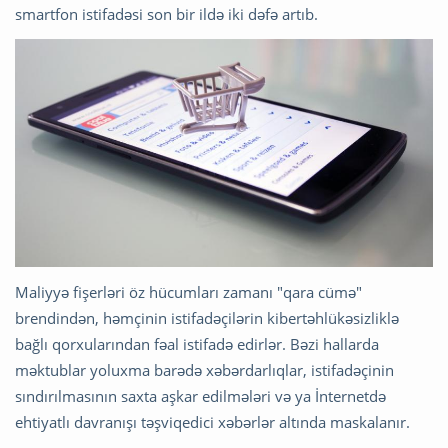
smartfon istifadəsi son bir ildə iki dəfə artıb.
Maliyyə fişerləri öz hücumları zamanı "qara cümə"
brendindən, həmçinin istifadəçilərin kibertəhlükəsizliklə
bağlı qorxularından fəal istifadə edirlər. Bəzi hallarda
məktublar yoluxma barədə xəbərdarlıqlar, istifadəçinin
sındırılmasının saxta aşkar edilmələri və ya İnternetdə
ehtiyatlı davranışı təşviqedici xəbərlər altında maskalanır.