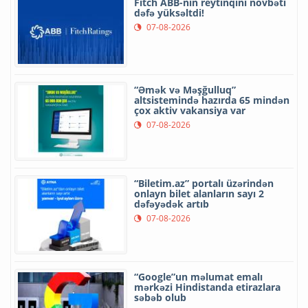
Fitch ABB-nin reytinqini növbəti
dəfə yüksəltdi!
07-08-2026
“Əmək və Məşğulluq”
altsistemində hazırda 65 mindən
çox aktiv vakansiya var
07-08-2026
“Biletim.az” portalı üzərindən
onlayn bilet alanların sayı 2
dəfəyədək artıb
07-08-2026
“Google”un məlumat emalı
mərkəzi Hindistanda etirazlara
səbəb olub