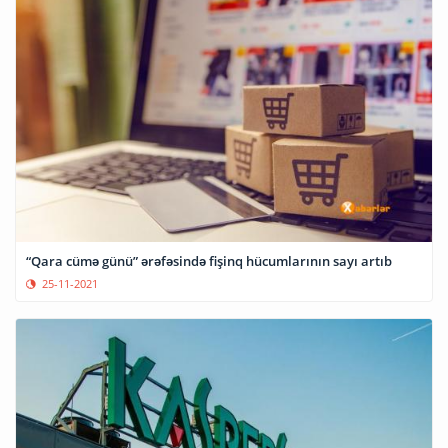
“Qara cümə günü” ərəfəsində fişinq hücumlarının sayı artıb
25-11-2021