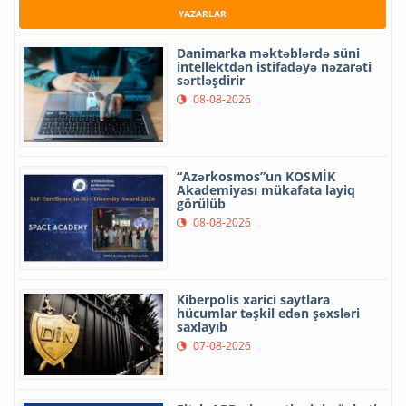
YAZARLAR
Danimarka məktəblərdə süni
intellektdən istifadəyə nəzarəti
sərtləşdirir
08-08-2026
“Azərkosmos”un KOSMİK
Akademiyası mükafata layiq
görülüb
08-08-2026
Kiberpolis xarici saytlara
hücumlar təşkil edən şəxsləri
saxlayıb
07-08-2026