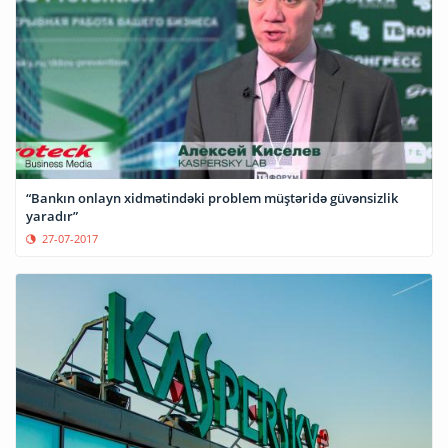
“Bankın onlayn xidmətindəki problem müştəridə güvənsizlik
yaradır”
27-07-2017