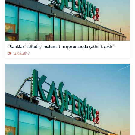
“Banklar istifadəçi məlumatını qorumaqda çətinlik çəkir”
12-05-2017