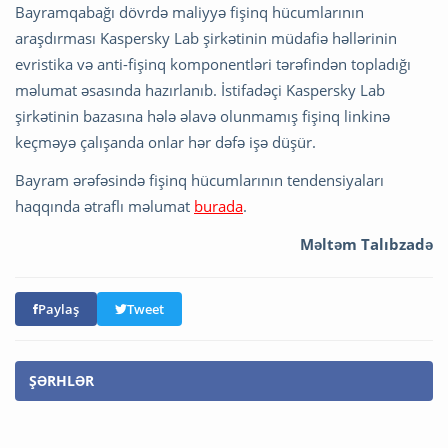
Bayramqabağı dövrdə maliyyə fişinq hücumlarının
araşdırması Kaspersky Lab şirkətinin müdafiə həllərinin
evristika və anti-fişinq komponentləri tərəfindən topladığı
məlumat əsasında hazırlanıb. İstifadəçi Kaspersky Lab
şirkətinin bazasına hələ əlavə olunmamış fişinq linkinə
keçməyə çalışanda onlar hər dəfə işə düşür.
Bayram ərəfəsində fişinq hücumlarının tendensiyaları
haqqında ətraflı məlumat
burada
.
Məltəm Talıbzadə
Paylaş
Tweet
ŞƏRHLƏR