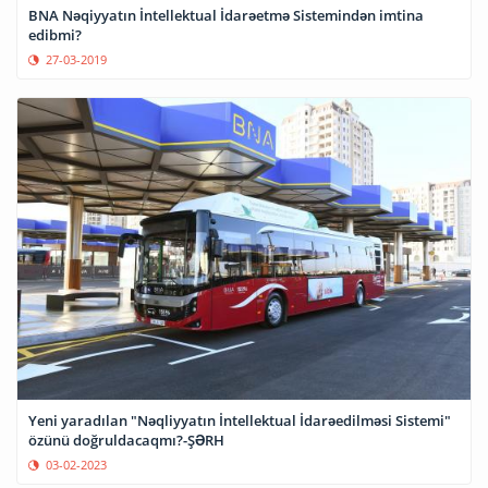
BNA Nəqiyyatın İntellektual İdarəetmə Sistemindən imtina
edibmi?
27-03-2019
Yeni yaradılan "Nəqliyyatın İntellektual İdarəedilməsi Sistemi"
özünü doğruldacaqmı?-ŞƏRH
03-02-2023