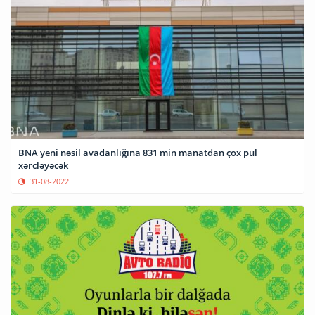
BNA yeni nəsil avadanlığına 831 min manatdan çox pul
xərcləyəcək
31-08-2022