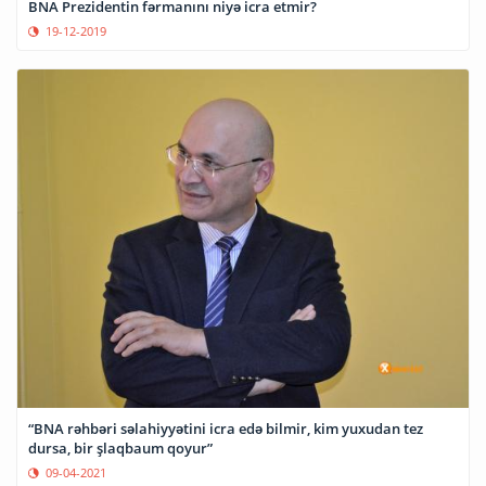
BNA Prezidentin fərmanını niyə icra etmir?
19-12-2019
“BNA rəhbəri səlahiyyətini icra edə bilmir, kim yuxudan tez
dursa, bir şlaqbaum qoyur”
09-04-2021