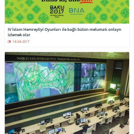
IV İslam Həmrəyliyi Oyunları ilə bağlı bütün məlumatı onlayn
izləmək olar
14-04-2017