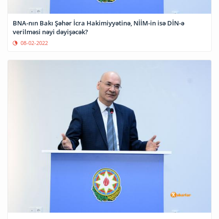
BNA-nın Bakı Şəhər İcra Hakimiyyətinə, NİİM-in isə DİN-ə
verilməsi nəyi dəyişəcək?
08-02-2022