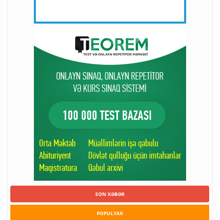
SON XƏBƏR
POPULYAR