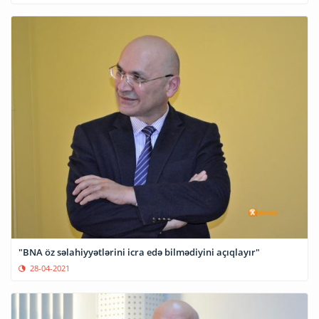
"BNA öz səlahiyyətlərini icra edə bilmədiyini açıqlayır"
28-04-2021