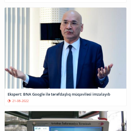
Ekspert: BNA Google ilə tərəfdaşlıq müqaviləsi imzalayıb
21-08-2022