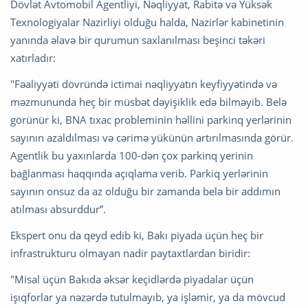
Dövlət Avtomobil Agentliyi, Nəqliyyat, Rabitə və Yüksək
Texnologiyalar Nazirliyi olduğu halda, Nazirlər kabinetinin
yanında əlavə bir qurumun saxlanılması beşinci təkəri
xatırladır:
"Fəaliyyəti dövründə ictimai nəqliyyatın keyfiyyətində və
məzmununda heç bir müsbət dəyişiklik edə bilməyib. Belə
görünür ki, BNA tıxac probleminin həllini parkinq yerlərinin
sayının azaldılması və cərimə yükünün artırılmasında görür.
Agentlik bu yaxınlarda 100-dən çox parkinq yerinin
bağlanması haqqında açıqlama verib. Parkiq yerlərinin
sayının onsuz da az olduğu bir zamanda belə bir addımın
atılması absurddur”.
Ekspert onu da qeyd edib ki, Bakı piyada üçün heç bir
infrastrukturu olmayan nadir paytaxtlardan biridir:
"Misal üçün Bakıda əksər keçidlərdə piyadalar üçün
işıqforlar ya nəzərdə tutulmayıb, ya işləmir, ya da mövcud