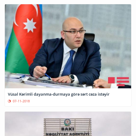
Vüsal Kərimli dayanma-durmaya görə sərt cəza istəyir
07-11-2018