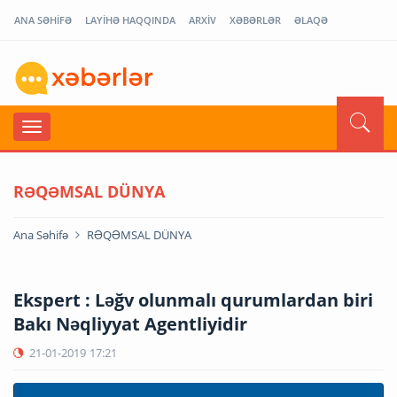
ANA SƏHİFƏ
LAYİHƏ HAQQINDA
ARXİV
XƏBƏRLƏR
ƏLAQƏ
RƏQƏMSAL DÜNYA
Ana Səhifə
RƏQƏMSAL DÜNYA
Ekspert : Ləğv olunmalı qurumlardan biri
Bakı Nəqliyyat Agentliyidir
21-01-2019
17:21