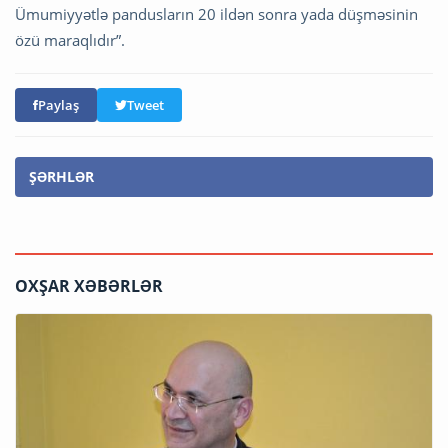
Ümumiyyətlə pandusların 20 ildən sonra yada düşməsinin
özü maraqlıdır”.
Paylaş
Tweet
ŞƏRHLƏR
OXŞAR XƏBƏRLƏR