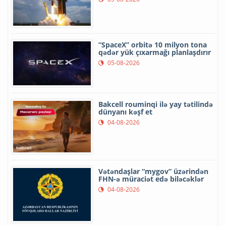
“SpaceX” orbitə 10 milyon tona
qədər yük çıxarmağı planlaşdırır
05-08-2026
Bakcell rouminqi ilə yay tətilində
dünyanı kəşf et
04-08-2026
Vətəndaşlar “mygov” üzərindən
FHN-ə müraciət edə biləcəklər
04-08-2026