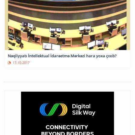
Nəqliyyatı İntellektual İdarəetmə Mərkəzi hara yoxa çıxıb?
17-10-2017