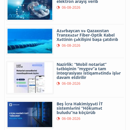
elektron arayış verib
06-08-2026
Azərbaycan və Qazaxıstan
Transxəzər Fiber-Optik Kabel
Xəttinin çəkilişini başa çatdırıb
06-08-2026
Nazirlik: “Mobil notariat”
tətbiqinin “mygov”a tam
inteqrasiyası istiqamətində işlər
davam etdirilir
06-08-2026
Beş İcra Hakimiyyəti İT
sistemlərini “Hökumət
buludu”na köçürüb
06-08-2026