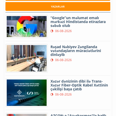
YAZARLAR
“Google”un məlumat emalı
mərkəzi Hindistanda etirazlara
səbəb olub
06-08-2026
Rəşad Nəbiyev Zəngilanda
vətəndaşların müraciətlərini
dinləyib
06-08-2026
Xəzər dənizinin dibi ilə Trans-
Xəzər Fiber-Optik Kabel Xəttinin
çəkilişi başa çatıb
06-08-2026
AZCON-a "Azərkosmos"la bağlı