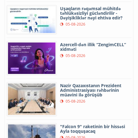
Uşaqların rəqəmsal mühitdə
təhlükəsizliyi gücləndirilir -
Dəyişikliklər nəyi ehtiva edir?
05-08-2026
Azercell-dən illik “ZengimCELL”
xidməti
05-08-2026
Nazir Qazaxıstanın Prezident
Administrasiyası rəhbərinin
müavini ilə görüşüb
05-08-2026
"Falcon 9" raketinin bir hissəsi
Ayla toqquşacaq
05-08-2026