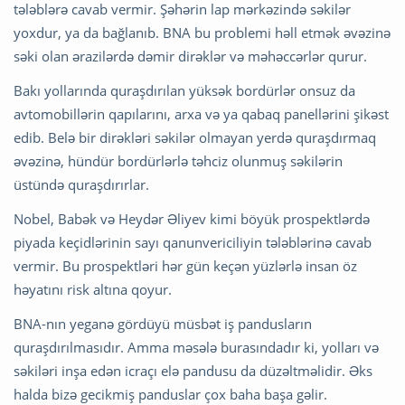
tələblərə cavab vermir. Şəhərin lap mərkəzində səkilər
yoxdur, ya da bağlanıb. BNA bu problemi həll etmək əvəzinə
səki olan ərazilərdə dəmir dirəklər və məhəccərlər qurur.
Bakı yollarında quraşdırılan yüksək bordürlər onsuz da
avtomobillərin qapılarını, arxa və ya qabaq panellərini şikəst
edib. Belə bir dirəkləri səkilər olmayan yerdə quraşdırmaq
əvəzinə, hündür bordürlərlə təhciz olunmuş səkilərin
üstündə quraşdırırlar.
Nobel, Babək və Heydər Əliyev kimi böyük prospektlərdə
piyada keçidlərinin sayı qanunvericiliyin tələblərinə cavab
vermir. Bu prospektləri hər gün keçən yüzlərlə insan öz
həyatını risk altına qoyur.
BNA-nın yeganə gördüyü müsbət iş pandusların
quraşdırılmasıdır. Amma məsələ burasındadır ki, yolları və
səkiləri inşa edən icraçı elə pandusu da düzəltməlidir. Əks
halda bizə gecikmiş panduslar çox baha başa gəlir.