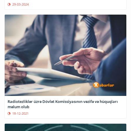
29-03-2024
Radiotezliklər üzrə Dövlət Komissiyasının vəzifə və hüquqları
məlum olub
18-12-2021