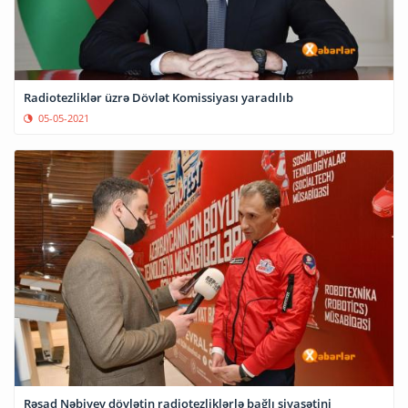
Radiotezliklər üzrə Dövlət Komissiyası yaradılıb
05-05-2021
Rəşad Nəbiyev dövlətin radiotezliklərlə bağlı siyasətini