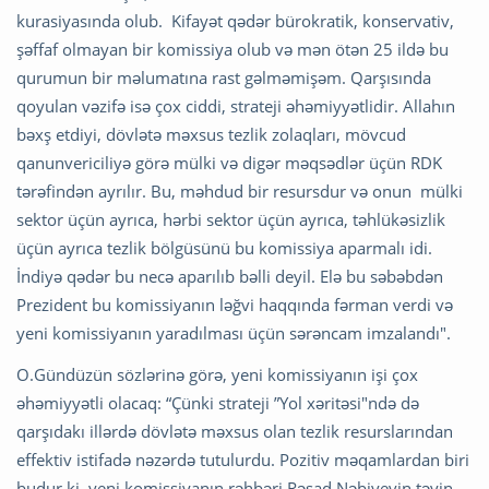
kurasiyasında olub. Kifayət qədər bürokratik, konservativ,
şəffaf olmayan bir komissiya olub və mən ötən 25 ildə bu
qurumun bir məlumatına rast gəlməmişəm. Qarşısında
qoyulan vəzifə isə çox ciddi, strateji əhəmiyyətlidir. Allahın
bəxş etdiyi, dövlətə məxsus tezlik zolaqları, mövcud
qanunvericiliyə görə mülki və digər məqsədlər üçün RDK
tərəfindən ayrılır. Bu, məhdud bir resursdur və onun mülki
sektor üçün ayrıca, hərbi sektor üçün ayrıca, təhlükəsizlik
üçün ayrıca tezlik bölgüsünü bu komissiya aparmalı idi.
İndiyə qədər bu necə aparılıb bəlli deyil. Elə bu səbəbdən
Prezident bu komissiyanın ləğvi haqqında fərman verdi və
yeni komissiyanın yaradılması üçün sərəncam imzalandı".
O.Gündüzün sözlərinə görə, yeni komissiyanın işi çox
əhəmiyyətli olacaq: “Çünki strateji ”Yol xəritəsi"ndə də
qarşıdakı illərdə dövlətə məxsus olan tezlik resurslarından
effektiv istifadə nəzərdə tutulurdu. Pozitiv məqamlardan biri
budur ki, yeni komissiyanın rəhbəri Rəşad Nəbiyevin təyin