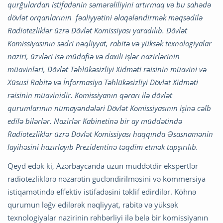
qurğulardan istifadənin səmərəliliyini artırmaq və bu sahədə
dövlət orqanlarının fəaliyyətini əlaqələndirmək məqsədilə
Radiotezliklər üzrə Dövlət Komissiyası yaradılıb. Dövlət
Komissiyasının sədri nəqliyyat, rabitə və yüksək texnologiyalar
naziri, üzvləri isə müdafiə və daxili işlər nazirlərinin
müavinləri, Dövlət Təhlükəsizliyi Xidməti rəisinin müavini və
Xüsusi Rabitə və İnformasiya Təhlükəsizliyi Dövlət Xidməti
rəisinin müavinidir. Komissiyanın qərarı ilə dövlət
qurumlarının nümayəndələri Dövlət Komissiyasının işinə cəlb
edilə bilərlər. Nazirlər Kabinetinə bir ay müddətində
Radiotezliklər üzrə Dövlət Komissiyası haqqında Əsasnamənin
layihəsini hazırlayıb Prezidentinə təqdim etmək tapşırılıb.
Qeyd edək ki, Azərbaycanda uzun müddətdir ekspertlər
radiotezliklərə nəzarətin gücləndirilməsini və kommersiya
istiqamətində effektiv istifadəsini təklif edirdilər. Köhnə
qurumun ləğv edilərək nəqliyyat, rabitə və yüksək
texnologiyalar nazirinin rəhbərliyi ilə belə bir komissiyanın