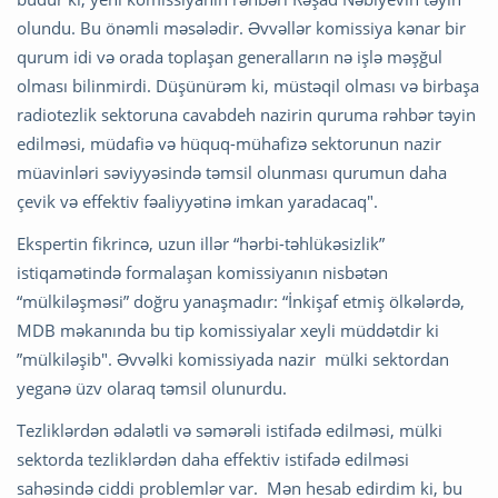
olundu. Bu önəmli məsələdir. Əvvəllər komissiya kənar bir
qurum idi və orada toplaşan generalların nə işlə məşğul
olması bilinmirdi. Düşünürəm ki, müstəqil olması və birbaşa
radiotezlik sektoruna cavabdeh nazirin quruma rəhbər təyin
edilməsi, müdafiə və hüquq-mühafizə sektorunun nazir
müavinləri səviyyəsində təmsil olunması qurumun daha
çevik və effektiv fəaliyyətinə imkan yaradacaq".
Ekspertin fikrincə, uzun illər “hərbi-təhlükəsizlik”
istiqamətində formalaşan komissiyanın nisbətən
“mülkiləşməsi” doğru yanaşmadır: “İnkişaf etmiş ölkələrdə,
MDB məkanında bu tip komissiyalar xeyli müddətdir ki
”mülkiləşib". Əvvəlki komissiyada nazir mülki sektordan
yeganə üzv olaraq təmsil olunurdu.
Tezliklərdən ədalətli və səmərəli istifadə edilməsi, mülki
sektorda tezliklərdən daha effektiv istifadə edilməsi
sahəsində ciddi problemlər var. Mən hesab edirdim ki, bu