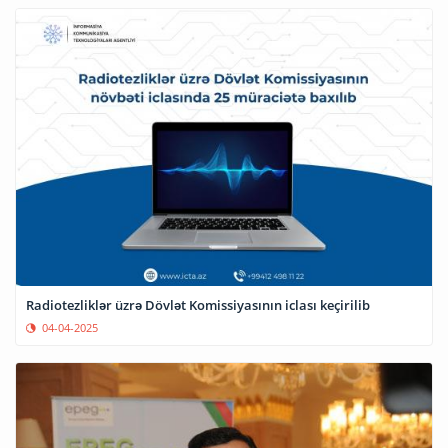
Radiotezliklər üzrə Dövlət Komissiyasının iclası keçirilib
04-04-2025