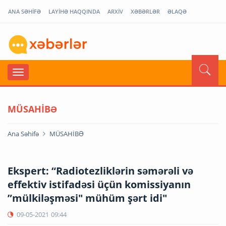
ANA SƏHİFƏ
LAYİHƏ HAQQINDA
ARXİV
XƏBƏRLƏR
ƏLAQƏ
MÜSAHİBƏ
Ana Səhifə
MÜSAHİBƏ
Ekspert: “Radiotezliklərin səmərəli və
effektiv istifadəsi üçün komissiyanın
”mülkiləşməsi" mühüm şərt idi"
09-05-2021
09:44