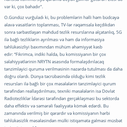
var ki, çox bahadır".
O.Gündüz vurğuladı ki, bu problemlərin həlli həm büdcəyə
əlavə vəsaitlərin toplanması, TV-lər rəqəmsala keçdikdən
sonra sərbəstləşən məhdud tezlik resurslarına əlçatanlıq, 5G
ilə bağlı tezliklərin ayrılması və həm də informasiya
təhlükəsizliyi baxımından mühüm əhəmiyyət kəsb
edir: “Fikrimcə, indiki halda, bu komissiyanın bir çox
səlahiyyətlərinin NRYTN əsasında formalaşdırılacaq
tənzimləyici quruma verilməsinin nəzərdə tutulması da daha
doğru olardı. Dünya təcrübəsində olduğu kimi tezlik
resursları ilə bağlı bir çox məsələlərin tənzimləyici qurum
tərəfindən reallaşdırılması, texniki məsələlərin isə Dövlət
Radiotezliklər İdarəsi tərəfindən gerçəkləşməsi bu sektorda
daha effektiv və səmərəli fəaliyyətə kömək edərdi. Bu
zamanında verilmiş bir qərardır və komissiyanın hərbi
təhlükəsizlik məsələsindən mülki istiqamətə gəlməsi müsbət