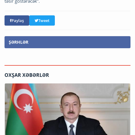
təsir göstərəcək”.
Paylaş
Tweet
ŞƏRHLƏR
OXŞAR XƏBƏRLƏR