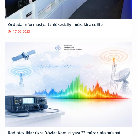
Orduda informasiya təhlükəsizliyi müzakirə edilib
17-08-2023
Radiotezliklər üzrə Dövlət Komissiyası 33 müraciətə müsbət