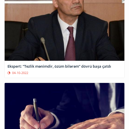
Ekspert: “Tezlik mənimdir, özüm bilərəm” dövrü başa çatdı
04-10-2022