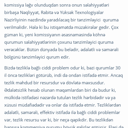
komissiya ləğv olunduqdan sonra onun səlahiyyətləri
birbaşa Nəqliyyat, Rabitə və Yüksək Texnologiyalar
Nazirliyinin nəzdində yaradılacaq bir tənzimləyici quruma
verilməlidir. Hələ ki bu istiqamətdə müzakirələr gedir. Çox
güman ki, yeni komissiyanın əsasnaməsində köhnə
qurumun səlahiyyətlərinin çoxunu tənzimləyici quruma
verəcəklər. Bütün dünyada bu belədir, ədalətli və səmərəli
bölgünü tənzimləyici qurum edir.
Bizdə tezliklə bağlı ciddi problem odur ki, bəzi qurumlar 30
il öncə tezlikləri götürüb, indi də ondan istifadə etmir. Ancaq
tezlik məhdud bir resursdur və dövlətə məxsusdur.
Ədalətsizlik hesab olunan məqamlardan biri də budur ki,
mülkidə istifadəsi nəzərdə tutulan tezlik hərbidədir və ya
xüsusi müdafiədədir və onlar da istifadə etmir. Tezliklərdən
ədalətli, səmərəli, effektiv istifadə ilə bağlı ciddi problemlər
var, tezlik resursu var ki, bir neçə qəpikdir. Bu tezlikdən
hansısa kommersiya qurumu böyük gəlirlər götürür. Eləsi də