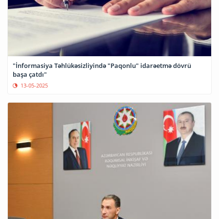
"İnformasiya Təhlükəsizliyində "Paqonlu" idarəetmə dövrü
başa çatdı"
13-05-2025