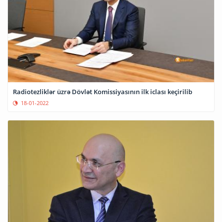
Radiotezliklər üzrə Dövlət Komissiyasının ilk iclası keçirilib
18-01-2022