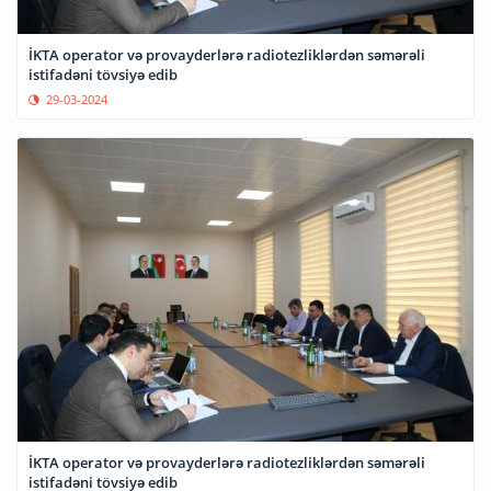
İKTA operator və provayderlərə radiotezliklərdən səmərəli
istifadəni tövsiyə edib
29-03-2024
İKTA operator və provayderlərə radiotezliklərdən səmərəli
istifadəni tövsiyə edib