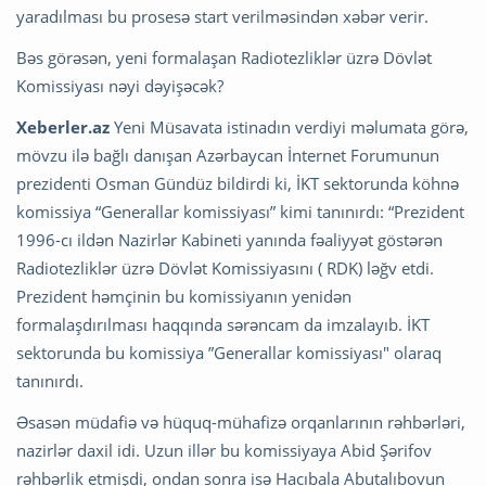
yaradılması bu prosesə start verilməsindən xəbər verir.
Bəs görəsən, yeni formalaşan Radiotezliklər üzrə Dövlət
Komissiyası nəyi dəyişəcək?
Xeberler.az
Yeni Müsavata istinadın verdiyi məlumata görə,
mövzu ilə bağlı danışan Azərbaycan İnternet Forumunun
prezidenti Osman Gündüz bildirdi ki, İKT sektorunda köhnə
komissiya “Generallar komissiyası” kimi tanınırdı: “Prezident
1996-cı ildən Nazirlər Kabineti yanında fəaliyyət göstərən
Radiotezliklər üzrə Dövlət Komissiyasını ( RDK) ləğv etdi.
Prezident həmçinin bu komissiyanın yenidən
formalaşdırılması haqqında sərəncam da imzalayıb. İKT
sektorunda bu komissiya ”Generallar komissiyası" olaraq
tanınırdı.
Əsasən müdafiə və hüquq-mühafizə orqanlarının rəhbərləri,
nazirlər daxil idi. Uzun illər bu komissiyaya Abid Şərifov
rəhbərlik etmişdi, ondan sonra isə Hacıbala Abutalıbovun