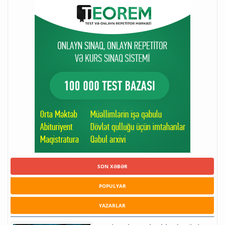
SON XƏBƏR
POPULYAR
YAZARLAR