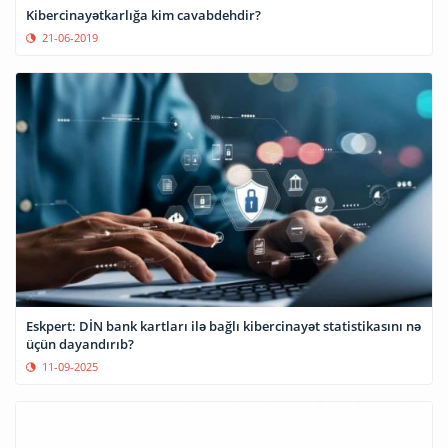
Kibercinayətkarlığa kim cavabdehdir?
21-06-2019
Eskpert: DİN bank kartları ilə bağlı kibercinayət statistikasını nə
üçün dayandırıb?
11-09-2025