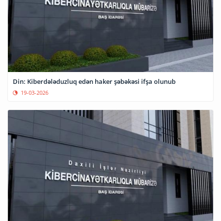
Din: Kiberdələduzluq edən haker şəbəkəsi ifşa olunub
19-03-2026