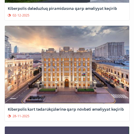
Kiberpolis dələduzluq piramidasına qarşı əməliyyat keçirib
02-12-2025
Kiberpolis kart tədarükçülərinə qarşı növbəti əməliyyat keçirib
28-11-2025