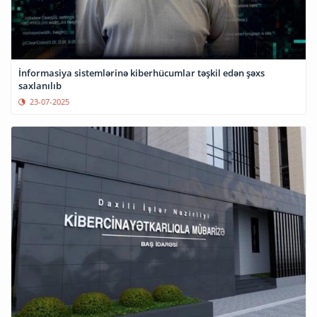
İnformasiya sistemlərinə kiberhücumlar təşkil edən şəxs
saxlanılıb
23-07-2025