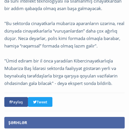
də süni intellekt texnologiyası ilə silahlanmış cinayətkardan
bir addım qabaqda olmaq asan başa gəlməyəcək.
"Bu sektorda cinayətkarla mübarizə aparanların üzərinə, real
dünyada cinayətkarlarla “vuruşanlardan” daha çox ağırlıq
düşür. Necə deyərlər, polis kimi formada olmaqla bərabər,
həmişə “rəqəmsal” formada olmaq lazım gəlir".
"Ümid edirəm bir il öncə yaradılan Kibercinayətkarlıqla
Mübarizə Baş İdarəsi sektorda fəaliyyət göstərən yerli və
beynəlxalq tərəfdaşlarla birgə qarşıya qoyulan vəzifələrin
öhdəsindən gələ biləcək" - deyə ekspert sonda bildirib.
Paylaş
Tweet
ŞƏRHLƏR