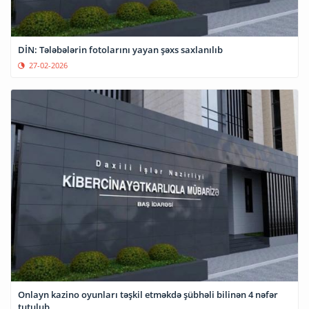
DİN: Tələbələrin fotolarını yayan şəxs saxlanılıb
27-02-2026
Onlayn kazino oyunları təşkil etməkdə şübhəli bilinən 4 nəfər
tutulub