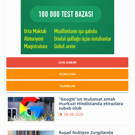
SON XƏBƏR
POPULYAR
YAZARLAR
“Google”un məlumat emalı
mərkəzi Hindistanda etirazlara
səbəb olub
06-08-2026
Rəşad Nəbiyev Zəngilanda