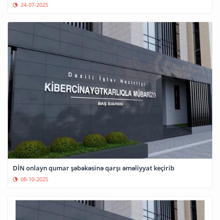
24-07-2025
DİN onlayn qumar şəbəkəsinə qarşı əməliyyat keçirib
08-10-2025