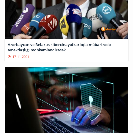
Azərbaycan və Belarus kibercinayətkarlıqla mübarizədə
əməkdaşlığı möhkəmləndirəcək
17-11-2021