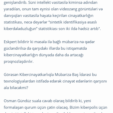
genişləndirib. Süni intellekt vasitəsilə kiminsə adından
yaradılan, onun tam eynisi olan videozəng görüntüləri və
danışıqları vasitəsilə həyata keçirilən cinayətkarlığın
statistikası, necə deyərlər “sintetik identifikasiya əsaslı
kiberdələduzluğun” statistikiası son iki ildə hədsiz artıb".
Eskpert bildirir ki məsələ ilə bağlı mübarizə nə qədər
gücləndirilsə də qarşıdakı illərdə bu istiqamətdə
kibercinayətkarlığın dünyada daha da artacağı
proqnozlaşdırılır.
Görəsən Kibercinayətkarlıqla Mübarizə Baş İdarəsi bu
texnologiyalardan istifadə edərək cinayət edənlərin qarşısnı
ala biləcəkmi?
Osman Gündüz suala cavab olaraq bildirib ki, yeni
formalaşan qurum üçün çətin olacaq. Bizim kiberpolis üçün