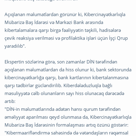
Açıqlanan məlumatlardan görünür ki, Kibercinayətkarlıqla
Mübarizə Baş İdarəsi və Mərkəzi Bank arasında
kibertalamalara qarşı birgə fəaliyyətin təşkili, hadisələrə
çevik reaksiya verilməsi və profilaktika işləri üçün İşçi Qrup
yaradılıb".
Ekspertin sözlərinə görə, son zamanlar DİN tərəfindən
açıqlanan məlumatlardan da hiss olunur ki, bank sektorunda
kibercinayətkarlığa qarşı, bank kartlarının kibertalanmasına
qarşı tədbirlər gücləndirilib. Kiberdələduzluqla bağlı
məsuliyyətə cəlb olunanların sayı hiss olunacaq dərəcədə
artıb:
"DİN-in məlumatlarında adətən hansı qurum tərəfindən
əməliyyat aparılması qeyd olunmasa da, Kibercinayətkarlıqla
Mübarizə Baş İdarəsinin formalaşması artıq özünü göstərir:
"Kibermaarifləndirmə sahəsində də vətəndaşların rəqəmsal