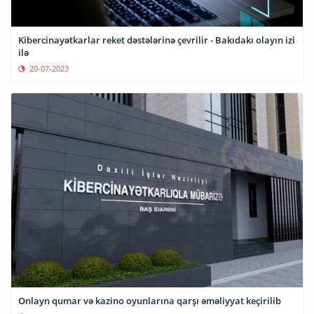
Kibercinayətkarlar reket dəstələrinə çevrilir - Bakıdakı olayın izi
ilə
20-07-2023
Onlayn qumar və kazino oyunlarına qarşı əməliyyat keçirilib