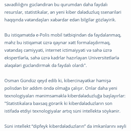
savadlılığını gücləndirən bu qurumdan daha faydalı
resurslar, statistikalar, ən yeni kiber dələduzluq ssenariləri
haqqında vətəndaşları xəbərdar edən bilgilər gözləyirik.
Bu istiqamətdə e-Polis mobil tətbiqindən də faydalanmaq,
məhz bu istiqamət üzrə qaynar xətt formalaşdırmaq,
vətəndaş cəmiyyəti, internet ictimaiyyəti və sahə üzrə
ekspertlərlə, sahə üzrə kadrlar hazırlayan Universitetlərlə
əlaqələri gücləndirmək də faydalı olardı".
Osman Gündüz qeyd edib ki, kibercinayətkar həmişə
polisdən bir addım öndə olmağa çalışır. Onlar daha yeni
texnologiyaları mənimsəməklə kiberdələduzluğa başlayırlar:
"Statistikalara baxsaq görərik ki kiberdələduzların son
istifadə etdiyi texnologiyalar artıq süni intellektə söykənir.
Süni intellekt “dipfeyk kiberdələduzların” da imkanlarını xeyli