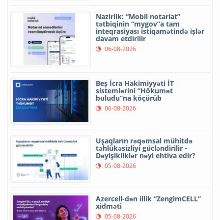
Nazirlik: “Mobil notariat”
tətbiqinin “mygov”a tam
inteqrasiyası istiqamətində işlər
davam etdirilir
06-08-2026
Beş İcra Hakimiyyəti İT
sistemlərini “Hökumət
buludu”na köçürüb
06-08-2026
Uşaqların rəqəmsal mühitdə
təhlükəsizliyi gücləndirilir -
Dəyişikliklər nəyi ehtiva edir?
05-08-2026
Azercell-dən illik “ZengimCELL”
xidməti
05-08-2026