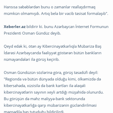
Hansısa səbəblərdən bunu o zamanlar reallaşdırmaq
mümkün olmamışdı. Artıq belə bir vacib təsisat formalaşıb".
Xeberler.az
bildirir ki. bunu Azərbaycan İnternet Formunun
Prezidenti Osman Gündüz deyib.
Qeyd edək ki, ötən ay Kibercinayətkarlıqla Mübarizə Baş
İdarəsi Azərbaycanda fəaliyyət göstərən bütün bankların
nümayəndələri ilə görüş keçirib.
Osman Gündüzün sözlərinə görə, görüş təsadüfi deyil:
"Regionda və bütün dünyada olduğu kimi, ölkəmizdə də
kibersahədə, xüsisilə də bank kartları ilə əlaqəli
kibercinayətlərin sayının xeyli artdığı müşahidə olunurdu.
Bu görüşün də məhz maliyyə-bank sektorunda
kibercinayətkarlığa qarşı mübarizənin gücləndirilməsi
məqsədilə baş tutuduğu bildirilirdi.