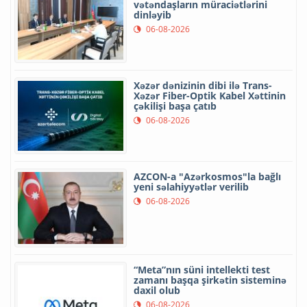
vətəndaşların müraciətlərini
dinləyib
06-08-2026
Xəzər dənizinin dibi ilə Trans-
Xəzər Fiber-Optik Kabel Xəttinin
çəkilişi başa çatıb
06-08-2026
AZCON-a "Azərkosmos"la bağlı
yeni səlahiyyətlər verilib
06-08-2026
“Meta”nın süni intellekti test
zamanı başqa şirkətin sisteminə
daxil olub
06-08-2026