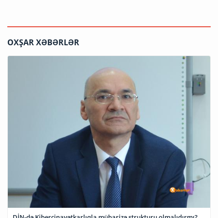
OXŞAR XƏBƏRLƏR
DİN-də Kibercinayətkarlıqla mübarizə strukturu olmalıdırmı?