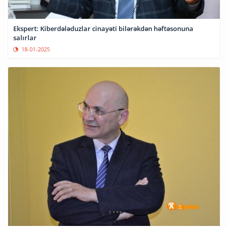
Ekspert: Kiberdələduzlar cinayəti bilərəkdən həftəsonuna
salırlar
18-01-2025