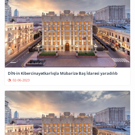
DİN-in Kibercinayətkarlıqla Mübarizə Baş İdarəsi yaradılıb
02-06-2023