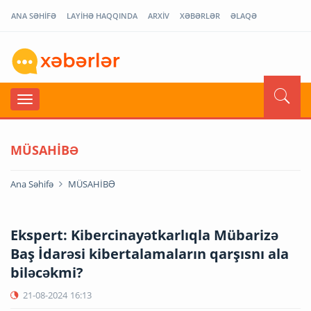
ANA SƏHİFƏ
LAYİHƏ HAQQINDA
ARXİV
XƏBƏRLƏR
ƏLAQƏ
MÜSAHİBƏ
Ana Səhifə
MÜSAHİBƏ
Ekspert: Kibercinayətkarlıqla Mübarizə
Baş İdarəsi kibertalamaların qarşısnı ala
biləcəkmi?
21-08-2024
16:13