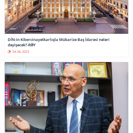
DİN-in Kibercinayətkarlıqla Mübarizə Baş İdarəsi nələri
dəyişəcək?-RƏY
04-06-2023