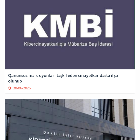
Qanunsuz mərc oyunları təşkil edən cinayətkar dəstə ifşa
olunub
30-06-2026