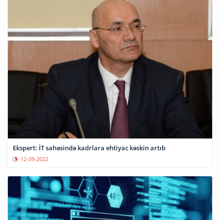
Ekspert: İT sahəsində kadrlara ehtiyac kəskin artıb
12-09-2022