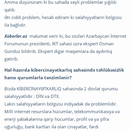
Amma düşünürəm ki bu sahədə xeyli problemlər yığılıb
qalıb.
Ən ciddi problem, hesab edirəm ki səlahiyyətlərin bölgüsü
ilə bağlıdır.
Xeberler.az
məlumat verir ki, bu sözləri Azərbaycan İnternet
Forumunun prezidenti, İKT sahəsi üzrə ekspert Osman
Gündüz bildirib. Ekspert digər məqamlara da aydınlıq
gətirib.
Hal-hazırda kibercinayətkarlıq sahəsində təhlükəsizlik
hansı qurumlarla tənzimlənir?
Bizdə KİBERCİNAYƏTKARLIQ sahəsində 2 dövlət qurumu
səlahiyyətlidir : DİN və DTX.
Lakin səlahiyyətlərin bölgüsü indiyədək də problemlidir.
Milli internet resurslara hücumlar, telekommunikasiya və
enerji şəbəkələrinə qarşı hücumlar, profil və ya şifrə
oğurluğu, bank kartları ilə olan cinayətlər, fərdi