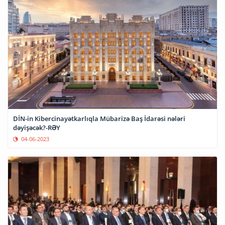
DİN-in Kibercinayətkarlıqla Mübarizə Baş İdarəsi nələri
dəyişəcək?-RƏY
04-06-2023