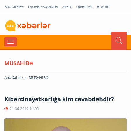
ANA SƏHİFƏ
LAYİHƏ HAQQINDA
ARXİV
XƏBƏRLƏR
ƏLAQƏ
MÜSAHİBƏ
Ana Səhifə
MÜSAHİBƏ
Kibercinayətkarlığa kim cavabdehdir?
21-06-2019
14:05