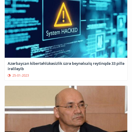
Azərbaycan kibertəhlükəsizlik üzrə beynəlxalq reytinqdə 33 pillə
irəliləyib
25-01-2023