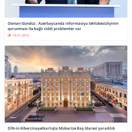
Osman Gündüz : Azərbaycanda informasiya təhlükəsizliyinin
qorunması ilə bağlı ciddi problemlər var
14-01-2015
DİN-in Kibercinayətkarlıqla Mübarizə Baş İdarəsi yaradılıb