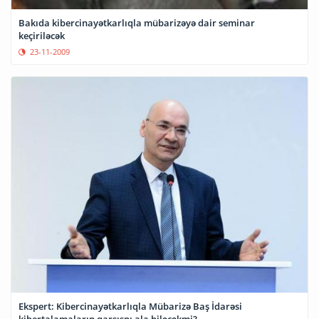
Bakıda kibercinayətkarlıqla mübarizəyə dair seminar
keçiriləcək
23-11-2009
Ekspert: Kibercinayətkarlıqla Mübarizə Baş İdarəsi