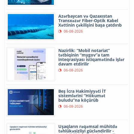
Azərbaycan və Qazaxıstan
Transxəzər Fiber-Optik Kabel
Xəttinin çəkilişini başa çatdırıb
06-08-2026
Nazirlik: “Mobil notariat”
tətbiqinin “mygov”a tam
inteqrasiyası istiqamətində işlər
davam etdirilir
06-08-2026
Beş İcra Hakimiyyəti İT
sistemlərini “Hökumət
buludu”na köçürüb
06-08-2026
Uşaqların rəqəmsal mühitdə
təhlükəsizliyi gücləndirilir -