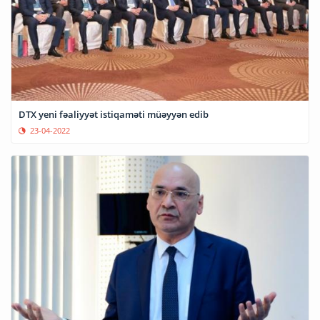
DTX yeni fəaliyyət istiqaməti müəyyən edib
23-04-2022