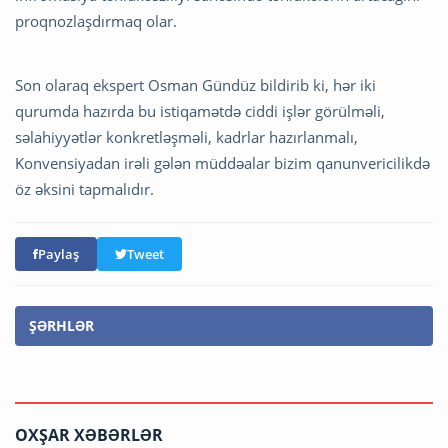
proqnozlaşdırmaq olar.
Son olaraq ekspert Osman Gündüz bildirib ki, hər iki
qurumda hazırda bu istiqamətdə ciddi işlər görülməli,
səlahiyyətlər konkretləşməli, kadrlar hazırlanmalı,
Konvensiyadan irəli gələn müddəalar bizim qanunvericilikdə
öz əksini tapmalıdır.
Paylaş
Tweet
ŞƏRHLƏR
OXŞAR XƏBƏRLƏR