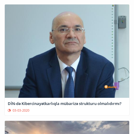
DİN-də Kibercinayətkarlıqla mübarizə strukturu olmalıdırmı?
03-03-2020