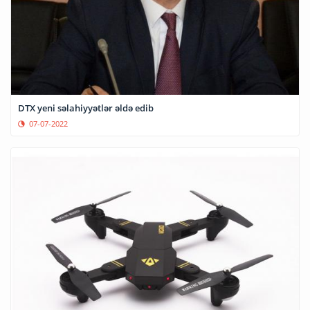
DTX yeni səlahiyyətlər əldə edib
07-07-2022