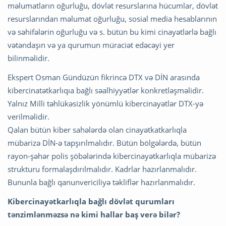
məlumatların oğurluğu, dövlət resurslarına hücumlar, dövlət
resurslarından məlumat oğurluğu, sosial media hesablarının
və səhifələrin oğurluğu və s. bütün bu kimi cinayətlərlə bağlı
vətəndaşın və ya qurumun müraciət edəcəyi yer
bilinməlidir.
Ekspert Osman Gündüzün fikrincə DTX və DİN arasında
kibercinatətkarlıqıa bağlı səalhiyyətlər konkretləşməlidir.
Yalnız Milli təhlükəsizlik yönümlü kibercinayətlər DTX-yə
verilməlidir.
Qalan bütün kiber sahələrdə olan cinayətkatkarlıqla
mübarizə DİN-ə tapşırılmalıdır. Bütün bölgələrdə, bütün
rayon-şəhər polis şöbələrində kibercinayətkarlıqla mübarizə
strukturu formalaşdırılmalıdır. Kadrlar hazırlanmalıdır.
Bununla bağlı qanunvericiliyə təkliflər hazırlanmalıdır.
Kibercinayətkarlıqla bağlı dövlət qurumları
tənzimlənməzsə nə kimi hallar baş verə bilər?