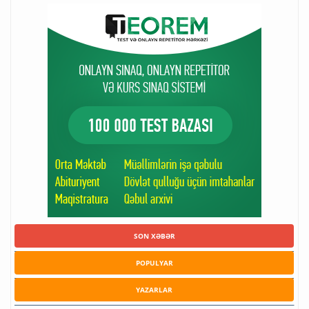
SON XƏBƏR
POPULYAR
YAZARLAR