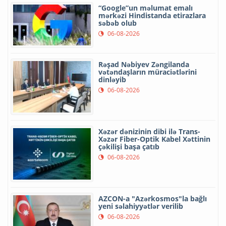
“Google”un məlumat emalı
mərkəzi Hindistanda etirazlara
səbəb olub
06-08-2026
Rəşad Nəbiyev Zəngilanda
vətəndaşların müraciətlərini
dinləyib
06-08-2026
Xəzər dənizinin dibi ilə Trans-
Xəzər Fiber-Optik Kabel Xəttinin
çəkilişi başa çatıb
06-08-2026
AZCON-a "Azərkosmos"la bağlı
yeni səlahiyyətlər verilib
06-08-2026