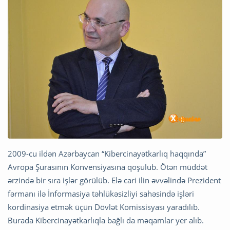
2009-cu ildən Azərbaycan “Kibercinayətkarlıq haqqında”
Avropa Şurasının Konvensiyasına qoşulub. Ötən müddət
ərzində bir sıra işlər görülüb. Elə cari ilin əvvəlində Prezident
fərmanı ilə İnformasiya təhlükəsizliyi sahəsində işləri
kordinasiya etmək üçün Dövlət Komissisyası yaradılıb.
Burada Kibercinayətkarlıqla bağlı da məqamlar yer alıb.