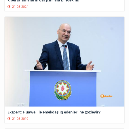
kibertalamaların qarşısnı ala biləcəkmi?
21-08-2024
Ekspert: Huawei ilə əməkdaşlıq edənləri nə gözləyir?
21-05-2019