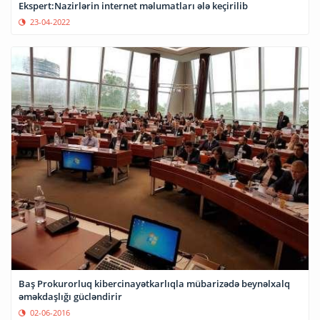
Ekspert:Nazirlərin internet məlumatları ələ keçirilib
23-04-2022
Baş Prokurorluq kibercinayətkarlıqla mübarizədə beynəlxalq
əməkdaşlığı gücləndirir
02-06-2016