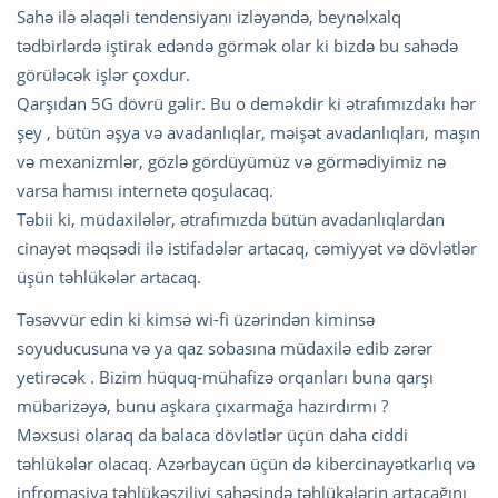
Sahə ilə əlaqəli tendensiyanı izləyəndə, beynəlxalq
tədbirlərdə iştirak edəndə görmək olar ki bizdə bu sahədə
görüləcək işlər çoxdur.
Qarşıdan 5G dövrü gəlir. Bu o deməkdir ki ətrafımızdakı hər
şey , bütün əşya və avadanlıqlar, məişət avadanlıqları, maşın
və mexanizmlər, gözlə gördüyümüz və görmədiyimiz nə
varsa hamısı internetə qoşulacaq.
Təbii ki, müdaxilələr, ətrafımızda bütün avadanlıqlardan
cinayət məqsədi ilə istifadələr artacaq, cəmiyyət və dövlətlər
üşün təhlükələr artacaq.
Təsəvvür edin ki kimsə wi-fi üzərindən kiminsə
soyuducusuna və ya qaz sobasına müdaxilə edib zərər
yetirəcək . Bizim hüquq-mühafizə orqanları buna qarşı
mübarizəyə, bunu aşkara çıxarmağa hazırdırmı ?
Məxsusi olaraq da balaca dövlətlər üçün daha ciddi
təhlükələr olacaq. Azərbaycan üçün də kibercinayətkarlıq və
infromasiya təhlükəsziliyi sahəsində təhlükələrin artacağını