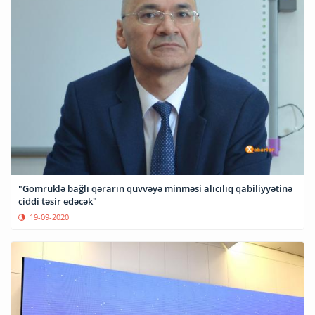
"Gömrüklə bağlı qərarın qüvvəyə minməsi alıcılıq qabiliyyətinə
ciddi təsir edəcək"
19-09-2020