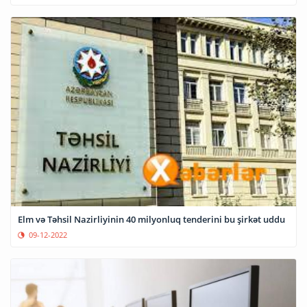
Elm və Təhsil Nazirliyinin 40 milyonluq tenderini bu şirkət uddu
09-12-2022