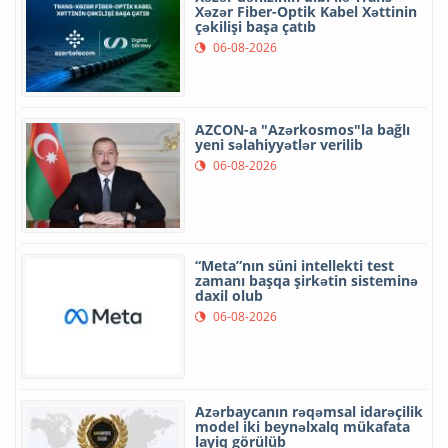
Xəzər Fiber-Optik Kabel Xəttinin
çəkilişi başa çatıb
06-08-2026
AZCON-a "Azərkosmos"la bağlı
yeni səlahiyyətlər verilib
06-08-2026
“Meta”nın süni intellekti test
zamanı başqa şirkətin sisteminə
daxil olub
06-08-2026
Azərbaycanın rəqəmsal idarəçilik
model iki beynəlxalq mükafata
layiq görülüb