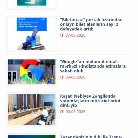
“Biletim.az” portalı üzərindən
onlayn bilet alanların sayı 2
dəfəyədək artıb
07-08-2026
“Google”un məlumat emalı
mərkəzi Hindistanda etirazlara
səbəb olub
06-08-2026
Rəşad Nəbiyev Zəngilanda
vətəndaşların müraciətlərini
dinləyib
06-08-2026
Xəzər dənizinin dibi ilə Trans-