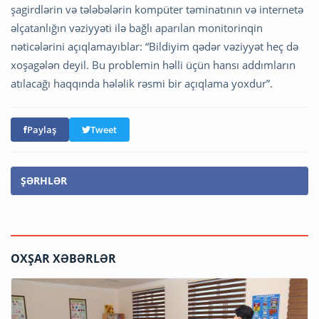
şagirdlərin və tələbələrin kompüter təminatının və internetə
əlçatanlığın vəziyyəti ilə bağlı aparılan monitorinqin
nəticələrini açıqlamayıblar: “Bildiyim qədər vəziyyət heç də
xoşagələn deyil. Bu problemin həlli üçün hansı addımların
atılacağı haqqında hələlik rəsmi bir açıqlama yoxdur”.
Paylaş
Tweet
ŞƏRHLƏR
OXŞAR XƏBƏRLƏR