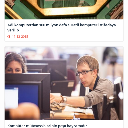
Adi kompüterdən 100 milyon dəfə sürətli kompüter istifadəyə
verilib
11-12-2015
Kompüter mütəxəssislərinin peşə bayramıdır