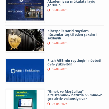
Akademiyası mükafata layiq
görülüb
08-08-2026
Kiberpolis xarici saytlara
hücumlar təşkil edən şəxsləri
saxlayıb
07-08-2026
Fitch ABB-nin reytinqini növbəti
dəfə yüksəltdi!
07-08-2026
“Əmək və Məşğulluq”
altsistemində hazırda 65 mindən
çox aktiv vakansiya var
07-08-2026