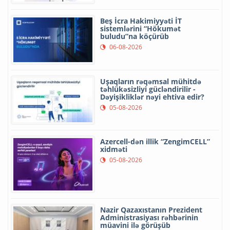
Beş İcra Hakimiyyəti İT
sistemlərini “Hökumət
buludu”na köçürüb
06-08-2026
Uşaqların rəqəmsal mühitdə
təhlükəsizliyi gücləndirilir -
Dəyişikliklər nəyi ehtiva edir?
05-08-2026
Azercell-dən illik “ZengimCELL”
xidməti
05-08-2026
Nazir Qazaxıstanın Prezident
Administrasiyası rəhbərinin
müavini ilə görüşüb