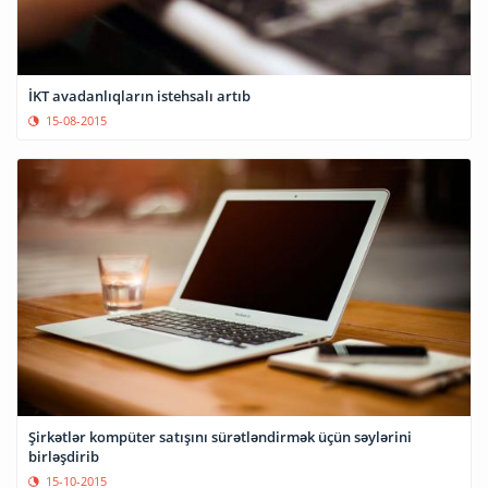
İKT avadanlıqların istehsalı artıb
15-08-2015
Şirkətlər kompüter satışını sürətləndirmək üçün səylərini
birləşdirib
15-10-2015