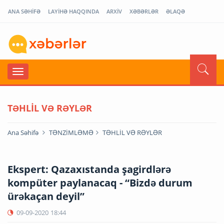
ANA SƏHİFƏ
LAYİHƏ HAQQINDA
ARXİV
XƏBƏRLƏR
ƏLAQƏ
TƏHLİL VƏ RƏYLƏR
Ana Səhifə
TƏNZİMLƏMƏ
TƏHLİL VƏ RƏYLƏR
Ekspert: Qazaxıstanda şagirdlərə
kompüter paylanacaq - “Bizdə durum
ürəkaçan deyil”
09-09-2020
18:44