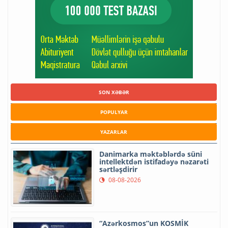
SON XƏBƏR
POPULYAR
YAZARLAR
Danimarka məktəblərdə süni
intellektdən istifadəyə nəzarəti
sərtləşdirir
08-08-2026
“Azərkosmos”un KOSMİK