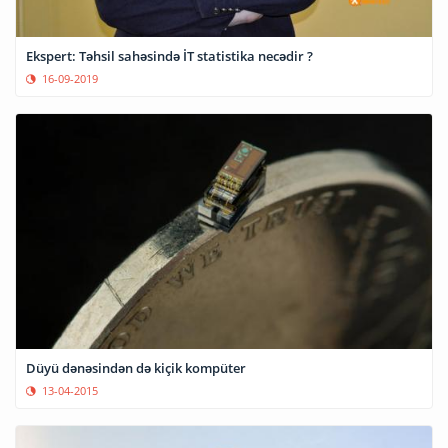
Ekspert: Təhsil sahəsində İT statistika necədir ?
16-09-2019
Düyü dənəsindən də kiçik kompüter
13-04-2015