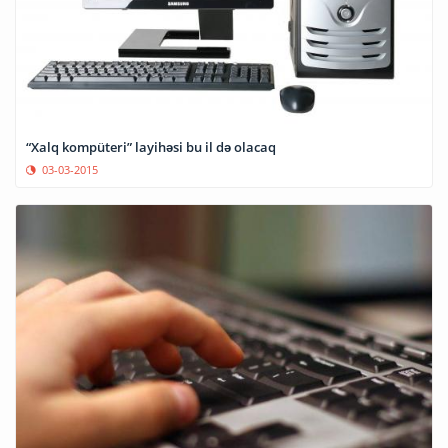
“Xalq kompüteri” layihəsi bu il də olacaq
03-03-2015