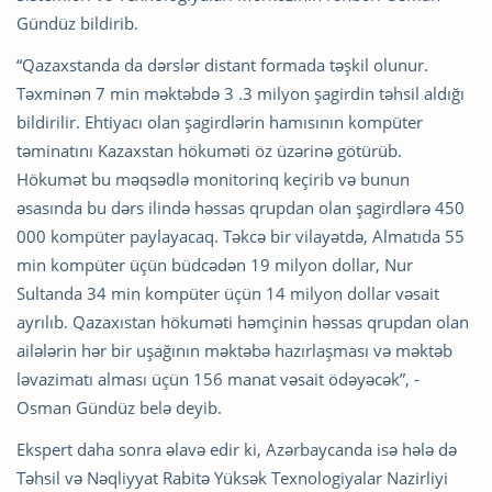
Gündüz bildirib.
“Qazaxstanda da dərslər distant formada təşkil olunur.
Təxminən 7 min məktəbdə 3 .3 milyon şagirdin təhsil aldığı
bildirilir. Ehtiyacı olan şagirdlərin hamısının kompüter
təminatını Kazaxstan hökuməti öz üzərinə götürüb.
Hökumət bu məqsədlə monitorinq keçirib və bunun
əsasında bu dərs ilində həssas qrupdan olan şagirdlərə 450
000 kompüter paylayacaq. Təkcə bir vilayətdə, Almatıda 55
min kompüter üçün büdcədən 19 milyon dollar, Nur
Sultanda 34 min kompüter üçün 14 milyon dollar vəsait
ayrılıb. Qazaxıstan hökuməti həmçinin həssas qrupdan olan
ailələrin hər bir uşağının məktəbə hazırlaşması və məktəb
ləvazimatı alması üçün 156 manat vəsait ödəyəcək”, -
Osman Gündüz belə deyib.
Ekspert daha sonra əlavə edir ki, Azərbaycanda isə hələ də
Təhsil və Nəqliyyat Rabitə Yüksək Texnologiyalar Nazirliyi