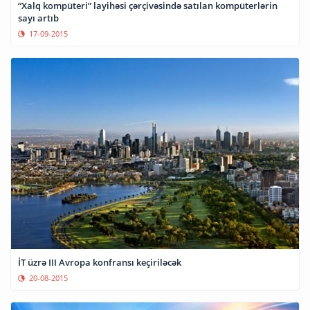
“Xalq kompüteri” layihəsi çərçivəsində satılan kompüterlərin
sayı artıb
17-09-2015
İT üzrə III Avropa konfransı keçiriləcək
20-08-2015