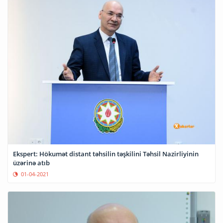
Ekspert: Hökumət distant təhsilin təşkilini Təhsil Nazirliyinin
üzərinə atıb
01-04-2021