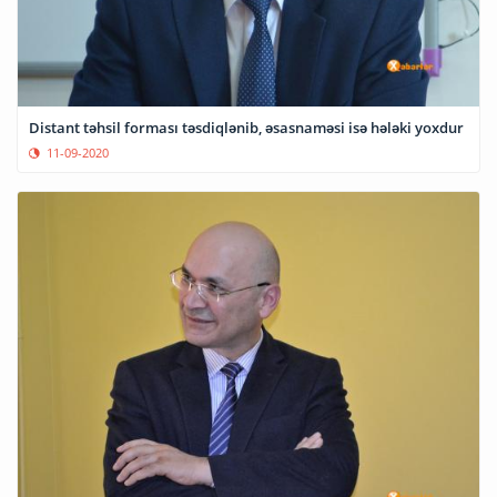
Distant təhsil forması təsdiqlənib, əsasnaməsi isə hələki yoxdur
11-09-2020