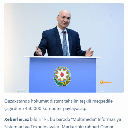
Qazaxstanda hökumət distant təhsilin təşkili məqsədilə
şagirdlərə 450 000 kompüter paylayacaq.
Xeberler.az
bildirir ki, bu barədə “Multimedia” İnformasiya
Sistemləri və Texnologiyaları Mərkəzinin rəhbəri Osman