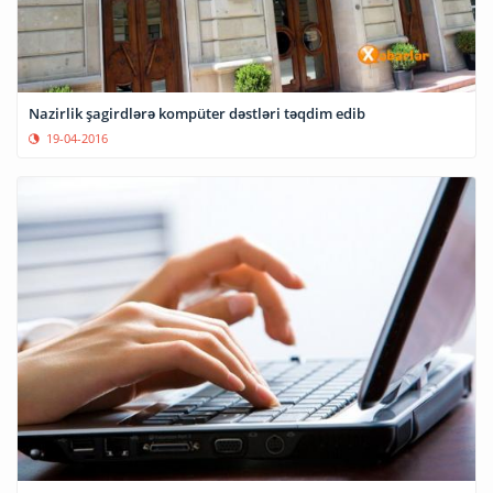
Nazirlik şagirdlərə kompüter dəstləri təqdim edib
19-04-2016