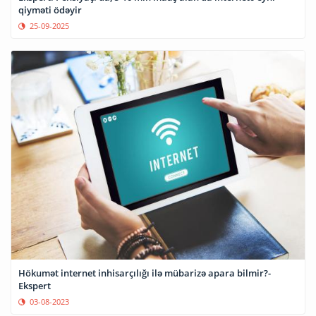
qiyməti ödəyir
25-09-2025
Hökumət internet inhisarçılığı ilə mübarizə apara bilmir?-
Ekspert
03-08-2023