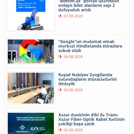
“Biletim.az” portalı üzərindən
onlayn bilet alanların sayı 2
dəfəyədək artıb
07-08-2026
“Google”un məlumat emalı
mərkəzi Hindistanda etirazlara
səbəb olub
06-08-2026
Rəşad Nəbiyev Zəngilanda
vətəndaşların müraciətlərini
dinləyib
06-08-2026
Xəzər dənizinin dibi ilə Trans-
Xəzər Fiber-Optik Kabel Xəttinin
çəkilişi başa çatıb
06-08-2026