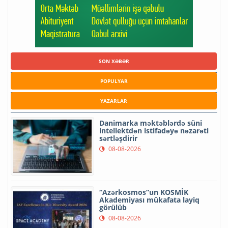
SON XƏBƏR
POPULYAR
YAZARLAR
Danimarka məktəblərdə süni
intellektdən istifadəyə nəzarəti
sərtləşdirir
08-08-2026
“Azərkosmos”un KOSMİK
Akademiyası mükafata layiq
görülüb
08-08-2026