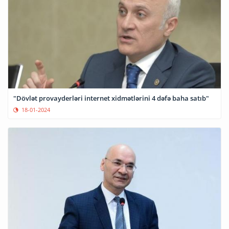
"Dövlət provayderləri internet xidmətlərini 4 dəfə baha satıb"
18-01-2024