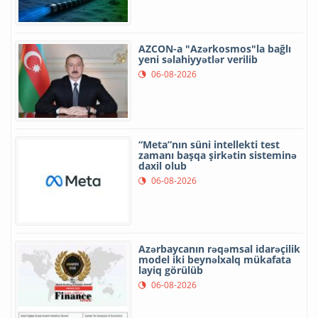
AZCON-a "Azərkosmos"la bağlı
yeni səlahiyyətlər verilib
06-08-2026
“Meta”nın süni intellekti test
zamanı başqa şirkətin sisteminə
daxil olub
06-08-2026
Azərbaycanın rəqəmsal idarəçilik
model iki beynəlxalq mükafata
layiq görülüb
06-08-2026