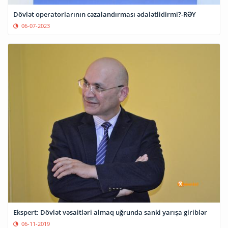
Dövlət operatorlarının cəzalandırması ədalətlidirmi?-RƏY
06-07-2023
Ekspert: Dövlət vəsaitləri almaq uğrunda sanki yarışa giriblər
06-11-2019