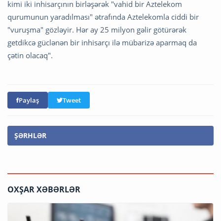
kimi iki inhisarçının birləşərək "vahid bir Aztelekom
qurumunun yaradılması" ətrafında Aztelekomla ciddi bir
"vuruşma" gözləyir. Hər ay 25 milyon gəlir götürərək
getdikcə güclənən bir inhisarçı ilə mübarizə aparmaq da
çətin olacaq".
Paylaş
Tweet
ŞƏRHLƏR
OXŞAR XƏBƏRLƏR