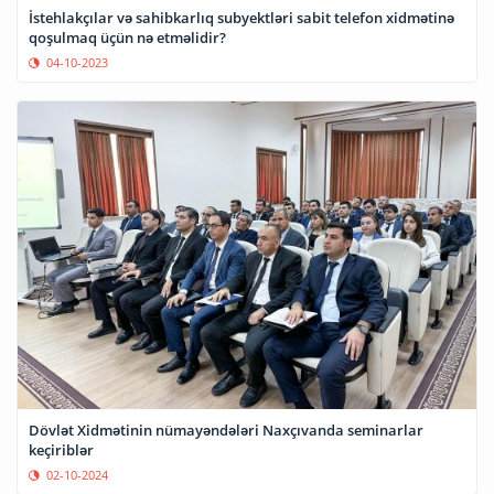
İstehlakçılar və sahibkarlıq subyektləri sabit telefon xidmətinə
qoşulmaq üçün nə etməlidir?
04-10-2023
Dövlət Xidmətinin nümayəndələri Naxçıvanda seminarlar
keçiriblər
02-10-2024