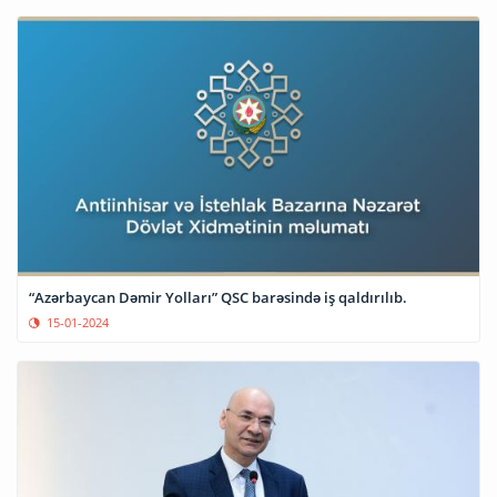
“Azərbaycan Dəmir Yolları” QSC barəsində iş qaldırılıb.
15-01-2024