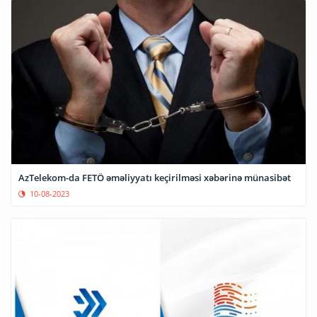
AzTelekom-da FETÖ əməliyyatı keçirilməsi xəbərinə münasibət
10-08-2023