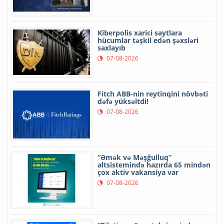
Kiberpolis xarici saytlara
hücumlar təşkil edən şəxsləri
saxlayıb
07-08-2026
Fitch ABB-nin reytinqini növbəti
dəfə yüksəltdi!
07-08-2026
“Əmək və Məşğulluq”
altsistemində hazırda 65 mindən
çox aktiv vakansiya var
07-08-2026