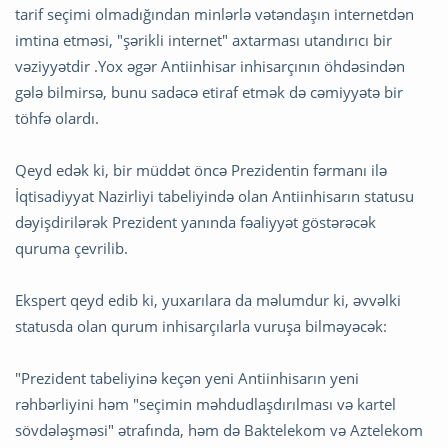
tarif seçimi olmadığından minlərlə vətəndaşın internetdən
imtina etməsi, "şərikli internet" axtarması utandırıcı bir
vəziyyətdir .Yox əgər Antiinhisar inhisarçının öhdəsindən
gələ bilmirsə, bunu sadəcə etiraf etmək də cəmiyyətə bir
töhfə olardı.
Qeyd edək ki, bir müddət öncə Prezidentin fərmanı ilə
İqtisadiyyat Nazirliyi tabeliyində olan Antiinhisarın statusu
dəyişdirilərək Prezident yanında fəaliyyət göstərəcək
quruma çevrilib.
Ekspert qeyd edib ki, yuxarılara da məlumdur ki, əvvəlki
statusda olan qurum inhisarçılarla vuruşa bilməyəcək:
"Prezident tabeliyinə keçən yeni Antiinhisarın yeni
rəhbərliyini həm "seçimin məhdudlaşdırılması və kartel
sövdələşməsi" ətrafında, həm də Baktelekom və Aztelekom