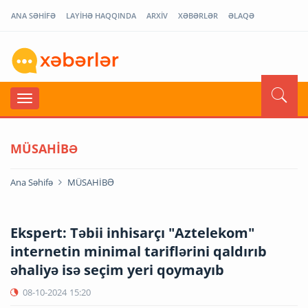
ANA SƏHİFƏ
LAYİHƏ HAQQINDA
ARXİV
XƏBƏRLƏR
ƏLAQƏ
MÜSAHİBƏ
Ana Səhifə
MÜSAHİBƏ
Ekspert: Təbii inhisarçı "Aztelekom"
internetin minimal tariflərini qaldırıb
əhaliyə isə seçim yeri qoymayıb
08-10-2024
15:20