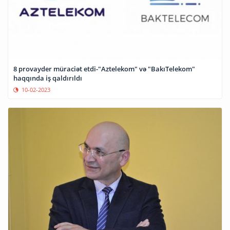
8 provayder müraciət etdi-"Aztelekom" və "BakıTelekom"
haqqında iş qaldırıldı
10-02-2023