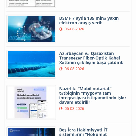
DSMF 7 ayda 135 minə yaxın
elektron arayış verib
06-08-2026
Azərbaycan və Qazaxıstan
Transxəzər Fiber-Optik Kabel
Xəttinin çəkilişini başa çatdırıb
06-08-2026
Nazirlik: “Mobil notariat”
tətbiqinin “mygov”a tam
inteqrasiyası istiqamətində işlər
davam etdirilir
06-08-2026
Beş İcra Hakimiyyəti İT
sistemlərini “Hökumət