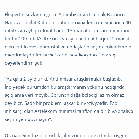
Ekspertin sözlərinə görə, Antiinhisar və İstehlak Bazarına
Nəzarət Dövlət Xidməti bütün provayderlərin eyni anda 40
mbit/s və aylıq xidmət haqqı 18 manat olan cari minimum
tarifin 100 mbit/s-lik sürət və aylıq xidmət haqqı 25 manat
olan tariflə əvəzlənməsini vətəndaşların seçim imkanlarının
məhdudlaşdırılması və "kartel sövdələşməsi" olaraq
dəyərləndirmişdi:
"Az qala 2 ay olur ki, Antiinhisar araşdırmalar başladıb.
İndiyədək qurumdan bu araşdırmanın yekunu haqqında
açıqlama verilməyib. Görünən dağa bələdçi lazım olmaz
deyiblər. Sadə bir problem, aşkar bir vəziyyətdir. Təbii
inhisarçı olan Aztelekom minimal tarifləri qaldırıb və əhaliyə
seçim yeri qoymayıb".
Osman Gündüz bildirirb ki, ilin günün bu vaxtında, uyğun