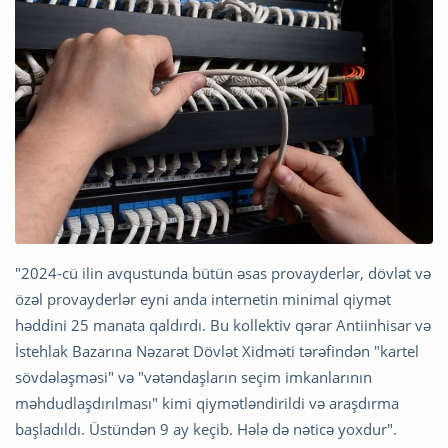
"2024-cü ilin avqustunda bütün əsas provayderlər, dövlət və
özəl provayderlər eyni anda internetin minimal qiymət
həddini 25 manata qaldırdı. Bu kollektiv qərar Antiinhisar və
İstehlak Bazarına Nəzarət Dövlət Xidməti tərəfindən "kartel
sövdələşməsi" və "vətəndaşların seçim imkanlarının
məhdudlaşdırılması" kimi qiymətləndirildi və araşdırma
başladıldı. Üstündən 9 ay keçib. Hələ də nəticə yoxdur".