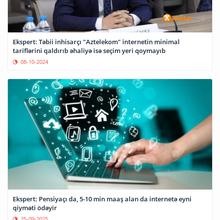
Ekspert: Təbii inhisarçı "Aztelekom" internetin minimal
tariflərini qaldırıb əhaliyə isə seçim yeri qoymayıb
08-10-2024
Ekspert: Pensiyaçı da, 5-10 min maaş alan da internetə eyni
qiyməti ödəyir
25-09-2025