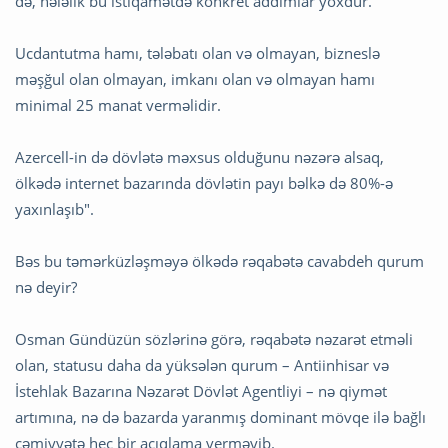
də, hələlik bu istiqamətdə konkret addımlar yoxdur.
Ucdantutma hamı, tələbatı olan və olmayan, bizneslə
məşğul olan olmayan, imkanı olan və olmayan hamı
minimal 25 manat verməlidir.
Azercell-in də dövlətə məxsus olduğunu nəzərə alsaq,
ölkədə internet bazarında dövlətin payı bəlkə də 80%-ə
yaxınlaşıb".
Bəs bu təmərküzləşməyə ölkədə rəqabətə cavabdeh qurum
nə deyir?
Osman Gündüzün sözlərinə görə, rəqabətə nəzarət etməli
olan, statusu daha da yüksələn qurum – Antiinhisar və
İstehlak Bazarına Nəzarət Dövlət Agentliyi – nə qiymət
artımına, nə də bazarda yaranmış dominant mövqe ilə bağlı
cəmiyyətə heç bir açıqlama verməyib.