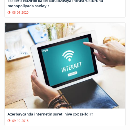
Ekspert: Nazirlik kabel kanalizasiya infrastrukturunu
monopoliyada saxlayır
08-01-2020
Azərbaycanda internetin sürəti niyə çox zəifdir?
09-10-2018