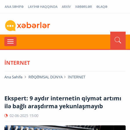
ANA SƏHİFƏ
LAYİHƏ HAQQINDA
ARXİV
XƏBƏRLƏR
ƏLAQƏ
İNTERNET
Ana Səhifə
RƏQƏMSAL DÜNYA
İNTERNET
Ekspert: 9 aydır internetin qiymət artımı
ilə bağlı araşdırma yekunlaşmayıb
02-06-2025
15:00