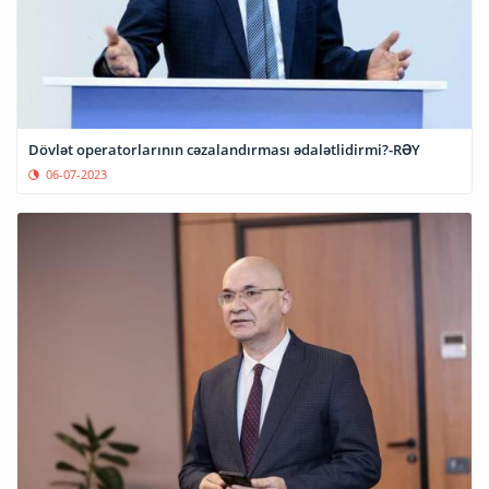
Dövlət operatorlarının cəzalandırması ədalətlidirmi?-RƏY
06-07-2023