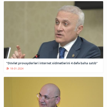
"Dövlət provayderləri internet xidmətlərini 4 dəfə baha satıb"
18-01-2024