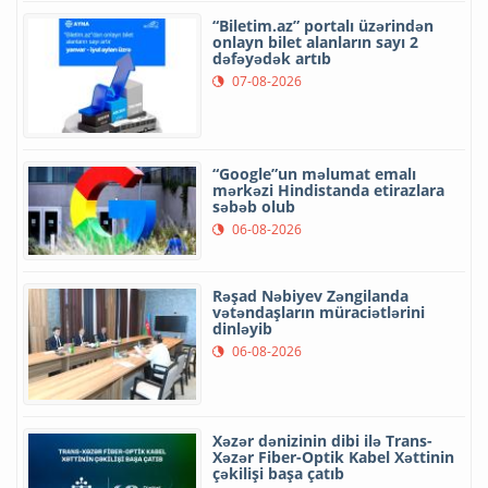
“Biletim.az” portalı üzərindən
onlayn bilet alanların sayı 2
dəfəyədək artıb
07-08-2026
“Google”un məlumat emalı
mərkəzi Hindistanda etirazlara
səbəb olub
06-08-2026
Rəşad Nəbiyev Zəngilanda
vətəndaşların müraciətlərini
dinləyib
06-08-2026
Xəzər dənizinin dibi ilə Trans-
Xəzər Fiber-Optik Kabel Xəttinin
çəkilişi başa çatıb