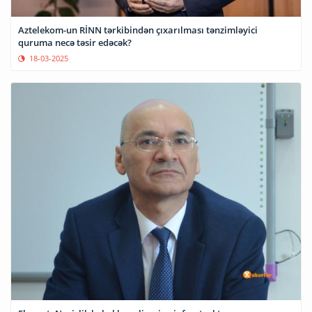
Aztelekom-un RİNN tərkibindən çıxarılması tənzimləyici
quruma necə təsir edəcək?
18-03-2025