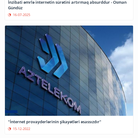
İnzibati əmrlə internetin sürətini artırmaq absurddur - Osman
Gündüz
16-07-2025
"İnternet provayderlərinin şikayətləri əsassızdır"
15-12-2022