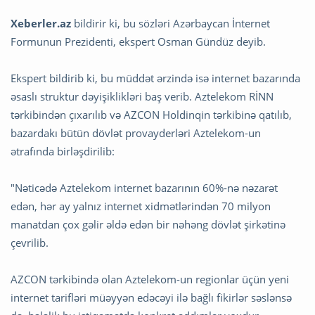
Xeberler.az
bildirir ki, bu sözləri Azərbaycan İnternet
Formunun Prezidenti, ekspert Osman Gündüz deyib.
Ekspert bildirib ki, bu müddət ərzində isə internet bazarında
əsaslı struktur dəyişiklikləri baş verib. Aztelekom RİNN
tərkibindən çıxarılıb və AZCON Holdinqin tərkibinə qatılıb,
bazardakı bütün dövlət provayderləri Aztelekom-un
ətrafında birləşdirilib:
"Nəticədə Aztelekom internet bazarının 60%-nə nəzarət
edən, hər ay yalnız internet xidmətlərindən 70 milyon
manatdan çox gəlir əldə edən bir nəhəng dövlət şirkətinə
çevrilib.
AZCON tərkibində olan Aztelekom-un regionlar üçün yeni
internet tarifləri müəyyən edəcəyi ilə bağlı fikirlər səslənsə