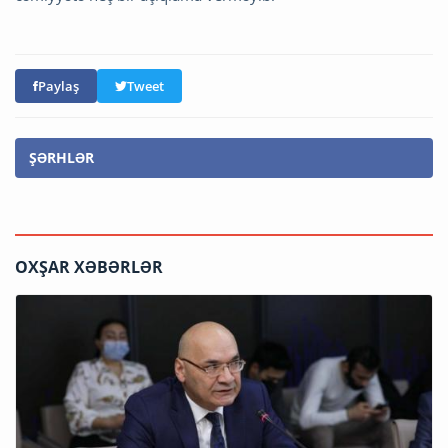
Paylaş
Tweet
ŞƏRHLƏR
OXŞAR XƏBƏRLƏR