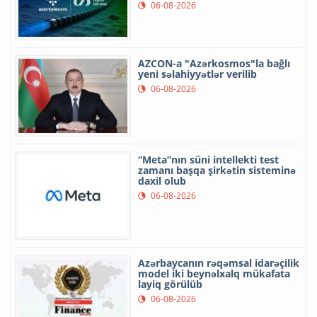
06-08-2026
AZCON-a "Azərkosmos"la bağlı
yeni səlahiyyətlər verilib
06-08-2026
“Meta”nın süni intellekti test
zamanı başqa şirkətin sisteminə
daxil olub
06-08-2026
Azərbaycanın rəqəmsal idarəçilik
model iki beynəlxalq mükafata
layiq görülüb
06-08-2026