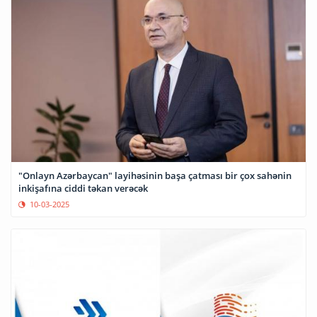
"Onlayn Azərbaycan" layihəsinin başa çatması bir çox sahənin
inkişafına ciddi təkan verəcək
10-03-2025