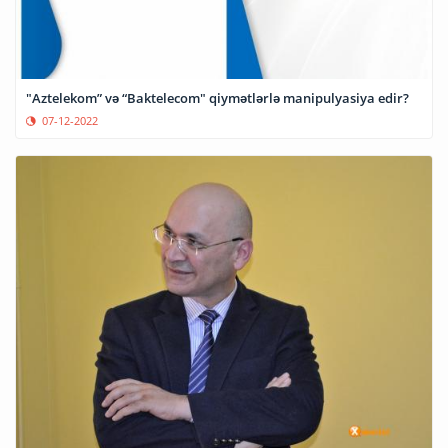
"Aztelekom” və “Baktelecom" qiymətlərlə manipulyasiya edir?
07-12-2022