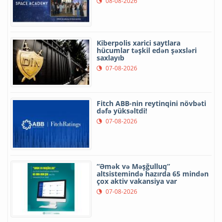
08-08-2026
Kiberpolis xarici saytlara
hücumlar təşkil edən şəxsləri
saxlayıb
07-08-2026
Fitch ABB-nin reytinqini növbəti
dəfə yüksəltdi!
07-08-2026
“Əmək və Məşğulluq”
altsistemində hazırda 65 mindən
çox aktiv vakansiya var
07-08-2026