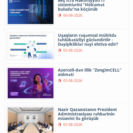
Beş İcra Hakimiyyəti İT
sistemlərini “Hökumət
buludu”na köçürüb
06-08-2026
Uşaqların rəqəmsal mühitdə
təhlükəsizliyi gücləndirilir -
Dəyişikliklər nəyi ehtiva edir?
05-08-2026
Azercell-dən illik “ZengimCELL”
xidməti
05-08-2026
Nazir Qazaxıstanın Prezident
Administrasiyası rəhbərinin
müavini ilə görüşüb
05-08-2026