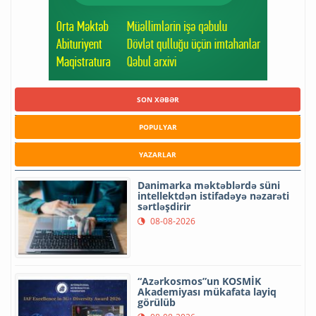
SON XƏBƏR
POPULYAR
YAZARLAR
Danimarka məktəblərdə süni
intellektdən istifadəyə nəzarəti
sərtləşdirir
08-08-2026
“Azərkosmos”un KOSMİK
Akademiyası mükafata layiq
görülüb