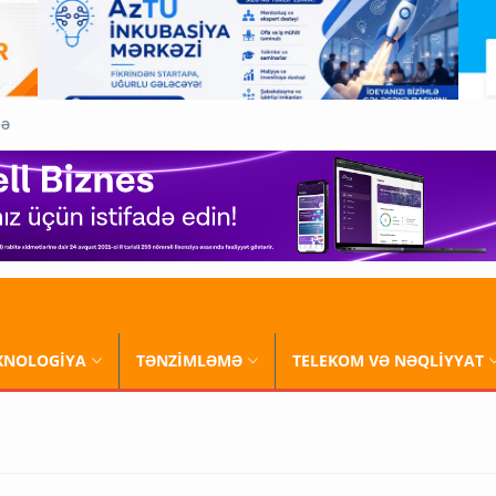
QƏ
XNOLOGİYA
TƏNZİMLƏMƏ
TELEKOM VƏ NƏQLİYYAT