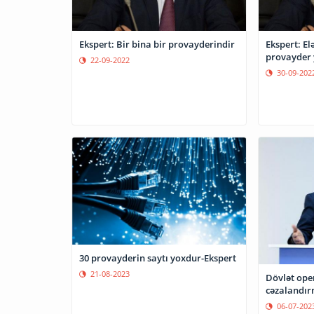
Ekspert: Bir bina bir provayderindir
Ekspert: Elə
provayder 
22-09-2022
30-09-202
30 provayderin saytı yoxdur-Ekspert
21-08-2023
Dövlət ope
cəzalandır
06-07-202