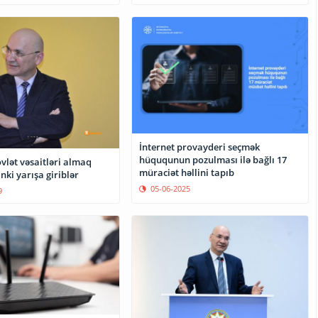
İnternet provayderi seçmək
hüququnun pozulması ilə bağlı 17
vlət vəsaitləri almaq
müraciət həllini tapıb
ki yarışa giriblər
05-06-2025
9