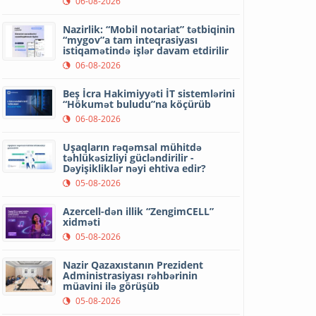
06-08-2026
Nazirlik: “Mobil notariat” tətbiqinin
“mygov”a tam inteqrasiyası
istiqamətində işlər davam etdirilir
06-08-2026
Beş İcra Hakimiyyəti İT sistemlərini
“Hökumət buludu”na köçürüb
06-08-2026
Uşaqların rəqəmsal mühitdə
təhlükəsizliyi gücləndirilir -
Dəyişikliklər nəyi ehtiva edir?
05-08-2026
Azercell-dən illik “ZengimCELL”
xidməti
05-08-2026
Nazir Qazaxıstanın Prezident
Administrasiyası rəhbərinin
müavini ilə görüşüb
05-08-2026