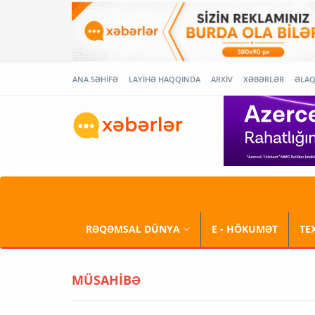
ANA SƏHİFƏ
LAYİHƏ HAQQINDA
ARXİV
XƏBƏRLƏR
ƏLA
RƏQƏMSAL DÜNYA
E - HÖKUMƏT
TE
MÜSAHİBƏ