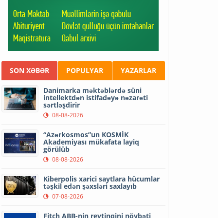
SON XƏBƏR
POPULYAR
YAZARLAR
Danimarka məktəblərdə süni
intellektdən istifadəyə nəzarəti
sərtləşdirir
08-08-2026
“Azərkosmos”un KOSMİK
Akademiyası mükafata layiq
görülüb
08-08-2026
Kiberpolis xarici saytlara hücumlar
təşkil edən şəxsləri saxlayıb
07-08-2026
Fitch ABB-nin reytinqini növbəti