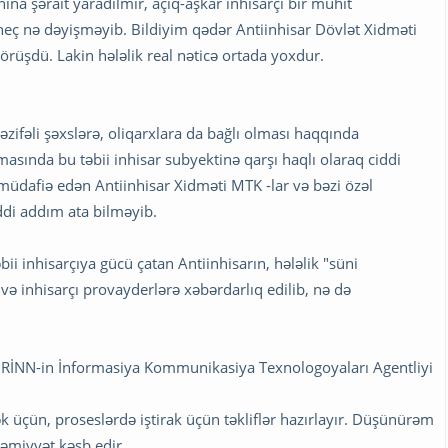
na şərait yaradılmır, açıq-aşkar inhisarçı bir mühit
ə heç nə dəyişməyib. Bildiyim qədər Antiinhisar Dövlət Xidməti
örüşdü. Lakin hələlik real nəticə ortada yoxdur.
zifəli şəxslərə, oliqarxlara da bağlı olması haqqında
masında bu təbii inhisar subyektinə qarşı haqlı olaraq ciddi
 müdafiə edən Antiinhisar Xidməti MTK -lar və bəzi özəl
iddi addım ata bilməyib.
i inhisarçıya gücü çatan Antiinhisarın, hələlik "süni
və inhisarçı provayderlərə xəbərdarlıq edilib, nə də
, RİNN-in İnformasiya Kommunikasiya Texnologoyaları Agentliyi
 üçün, proseslərdə iştirak üçün təkliflər hazırlayır. Düşünürəm
əmiyyət kəsb edir.