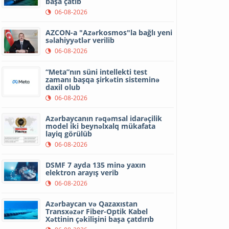
başa çatıb
06-08-2026
AZCON-a "Azərkosmos"la bağlı yeni
səlahiyyətlər verilib
06-08-2026
“Meta”nın süni intellekti test
zamanı başqa şirkətin sisteminə
daxil olub
06-08-2026
Azərbaycanın rəqəmsal idarəçilik
model iki beynəlxalq mükafata
layiq görülüb
06-08-2026
DSMF 7 ayda 135 minə yaxın
elektron arayış verib
06-08-2026
Azərbaycan və Qazaxıstan
Transxəzər Fiber-Optik Kabel
Xəttinin çəkilişini başa çatdırıb