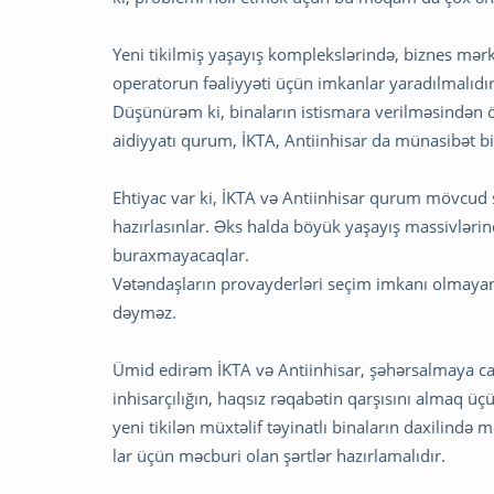
Yeni tikilmiş yaşayış komplekslərində, biznes mər
operatorun fəaliyyəti üçün imkanlar yaradılmalıdır
Düşünürəm ki, binaların istismara verilməsindən 
aidiyyatı qurum, İKTA, Antiinhisar da münasibət bi
Ehtiyac var ki, İKTA və Antiinhisar qurum mövcud s
hazırlasınlar. Əks halda böyük yaşayış massivləri
buraxmayacaqlar.
Vətəndaşların provayderləri seçim imkanı olmayan
dəyməz.
Ümid edirəm İKTA və Antiinhisar, şəhərsalmaya c
inhisarçılığın, haqsız rəqabətin qarşısını almaq ü
yeni tikilən müxtəlif təyinatlı binaların daxilində
lar üçün məcburi olan şərtlər hazırlamalıdır.