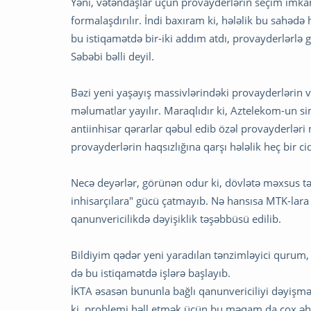
Yəni, vətəndaşlar üçün provayderlərin seçim imkanı
formalaşdırılır. İndi baxıram ki, hələlik bu sahəd
bu istiqamətdə bir-iki addım atdı, provayderlərlə g
Səbəbi bəlli deyil.
Bəzi yeni yaşayış massivlərindəki provayderlərin və
məlumatlar yayılır. Maraqlıdır ki, Aztelekom-un si
antiinhisar qərarlar qəbul edib özəl provayderləri
provayderlərin haqsızlığına qarşı hələlik heç bir c
Necə deyərlər, görünən odur ki, dövlətə məxsus təbi
inhisarçılara" gücü çatmayıb. Nə hansısa MTK-lara 
qanunvericilikdə dəyişiklik təşəbbüsü edilib.
Bildiyim qədər yeni yaradılan tənzimləyici qurum
də bu istiqamətdə işlərə başlayıb.
İKTA əsasən bununla bağlı qanunvericiliyi dəyişmək
ki, problemi həll etmək üçün bu məqam da çox əh