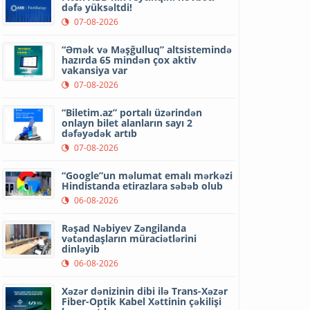
dəfə yüksəltdi!
07-08-2026
“Əmək və Məşğulluq” altsistemində
hazırda 65 mindən çox aktiv
vakansiya var
07-08-2026
“Biletim.az” portalı üzərindən
onlayn bilet alanların sayı 2
dəfəyədək artıb
07-08-2026
“Google”un məlumat emalı mərkəzi
Hindistanda etirazlara səbəb olub
06-08-2026
Rəşad Nəbiyev Zəngilanda
vətəndaşların müraciətlərini
dinləyib
06-08-2026
Xəzər dənizinin dibi ilə Trans-Xəzər
Fiber-Optik Kabel Xəttinin çəkilişi