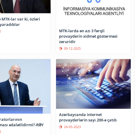
 MTK-lar var ki, özləri
yaradıblar
MTK-larda ən azı 3 fərqli
2
provayderin xidmət göstərməsi
zəruridir
09-12-2025
Azərbaycanda internet
ratorlarının
provayderlərin sayı 200-ə çatıb
ması ədalətlidirmi?-RƏY
24-05-2023
3