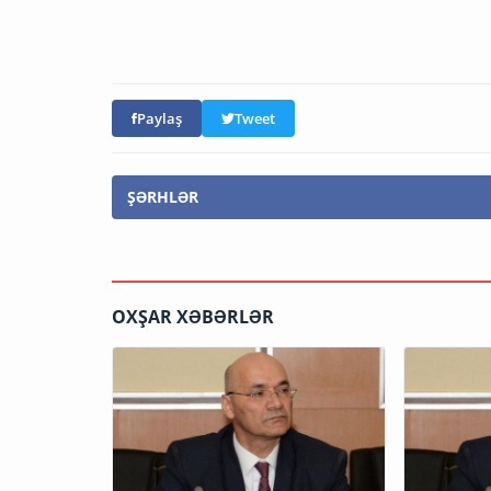
Paylaş
Tweet
ŞƏRHLƏR
OXŞAR XƏBƏRLƏR