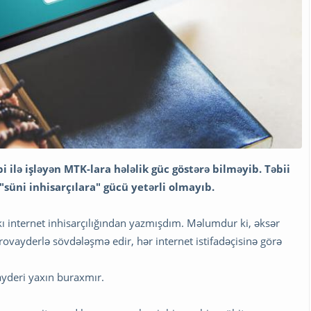
 ilə işləyən MTK-lara hələlik güc göstərə bilməyib. Təbii
"süni inhisarçılara" gücü yetərli olmayıb.
akı internet inhisarçılığından yazmışdım. Məlumdur ki, əksər
provayderlə sövdələşmə edir, hər internet istifadəçisinə görə
ayderi yaxın buraxmır.