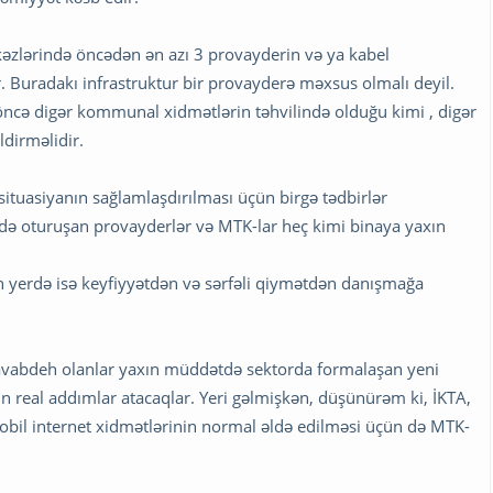
kəzlərində öncədən ən azı 3 provayderin və ya kabel
. Buradakı infrastruktur bir provayderə məxsus olmalı deyil.
öncə digər kommunal xidmətlərin təhvilində olduğu kimi , digər
ldirməlidir.
ituasiyanın sağlamlaşdırılması üçün birgə tədbirlər
ndə oturuşan provayderlər və MTK-lar heç kimi binaya yaxın
 yerdə isə keyfiyyətdən və sərfəli qiymətdən danışmağa
avabdeh olanlar yaxın müddətdə sektorda formalaşan yeni
çün real addımlar atacaqlar. Yeri gəlmişkən, düşünürəm ki, İKTA,
 mobil internet xidmətlərinin normal əldə edilməsi üçün də MTK-