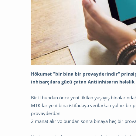
Hökumət "bir bina bir provayderindir" prinsipi
inhisarçılara gücü çatan Antiinhisarın hələlik 
Bir il bundan öncə yeni tikilən yaşayış binalarınd
MTK-lar yeni bina istifadəyə verilərkən yalnız bir 
provayderdən
2 manat alır və bundan sonra binaya heç bir prov