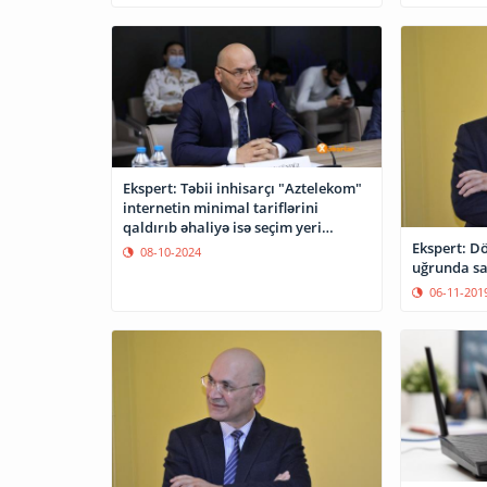
Ekspert: Təbii inhisarçı "Aztelekom"
internetin minimal tariflərini
qaldırıb əhaliyə isə seçim yeri
qoymayıb
Ekspert: Dö
08-10-2024
uğrunda san
06-11-201