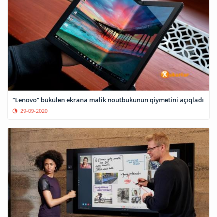
“Lenovo” bükülən ekrana malik noutbukunun qiymətini açıqladı
29-09-2020