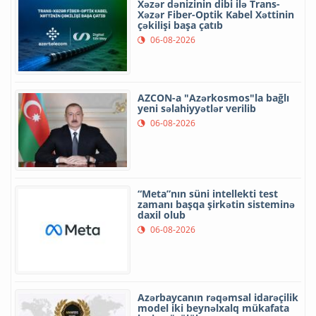
Xəzər dənizinin dibi ilə Trans-
Xəzər Fiber-Optik Kabel Xəttinin
çəkilişi başa çatıb
06-08-2026
AZCON-a "Azərkosmos"la bağlı
yeni səlahiyyətlər verilib
06-08-2026
“Meta”nın süni intellekti test
zamanı başqa şirkətin sisteminə
daxil olub
06-08-2026
Azərbaycanın rəqəmsal idarəçilik
model iki beynəlxalq mükafata