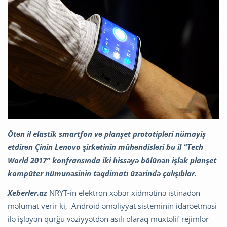
Ötən il elastik smartfon və planşet prototipləri nümayiş
etdirən Çinin Lenovo şirkətinin mühəndisləri bu il “Tech
World 2017” konfransında iki hissəyə bölünən işlək planşet
kompüter nümunəsinin təqdimatı üzərində çalışıblar.
Xeberler.az
NRYT-in elektron xəbər xidmətinə istinadən
məlumat verir ki, Android əməliyyat sisteminin idarəetməsi
ilə işləyən qurğu vəziyyətdən asılı olaraq müxtəlif rejimlər