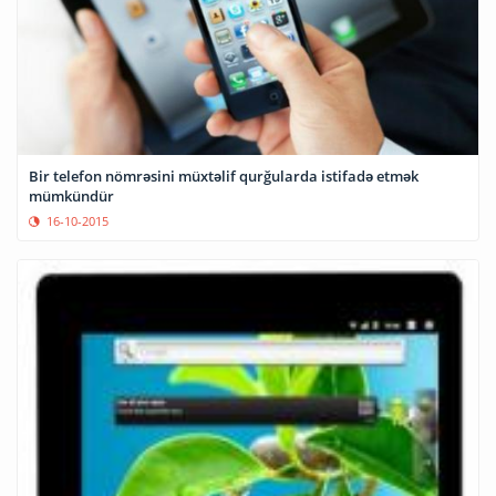
Bir telefon nömrəsini müxtəlif qurğularda istifadə etmək
mümkündür
16-10-2015