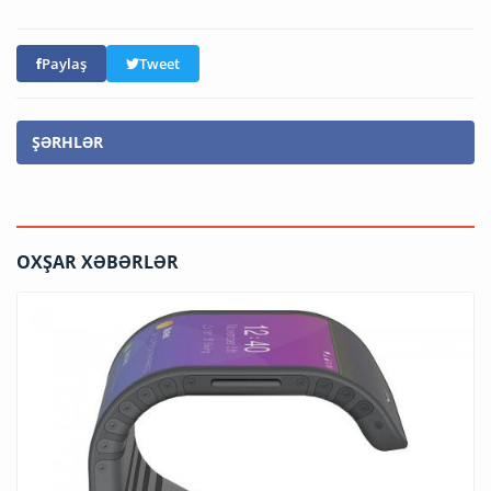
Paylaş
Tweet
ŞƏRHLƏR
OXŞAR XƏBƏRLƏR