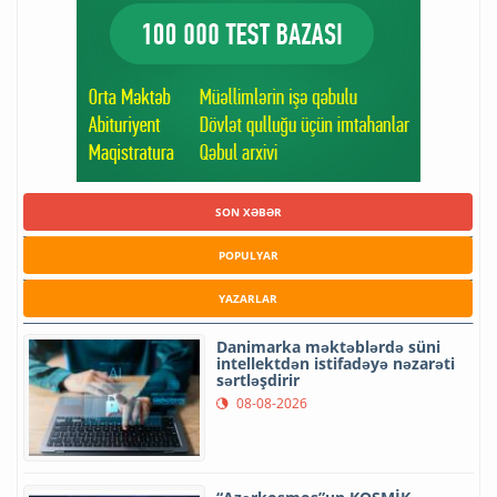
SON XƏBƏR
POPULYAR
YAZARLAR
Danimarka məktəblərdə süni
intellektdən istifadəyə nəzarəti
sərtləşdirir
08-08-2026