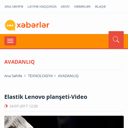
ANA SƏHİFƏ
LAYİHƏ HAQQINDA
ARXİV
XƏBƏRLƏR
ƏLAQƏ
AVADANLIQ
Ana Səhifə
TEXNOLOGİYA
AVADANLIQ
Elastik Lenovo planşeti-Video
24-07-2017
12:26