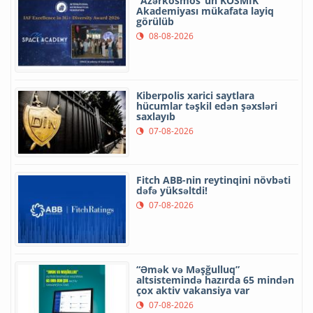
“Azərkosmos”un KOSMİK
Akademiyası mükafata layiq
görülüb
08-08-2026
Kiberpolis xarici saytlara
hücumlar təşkil edən şəxsləri
saxlayıb
07-08-2026
Fitch ABB-nin reytinqini növbəti
dəfə yüksəltdi!
07-08-2026
“Əmək və Məşğulluq”
altsistemində hazırda 65 mindən
çox aktiv vakansiya var
07-08-2026