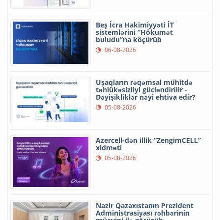
Beş İcra Hakimiyyəti İT
sistemlərini “Hökumət
buludu”na köçürüb
06-08-2026
Uşaqların rəqəmsal mühitdə
təhlükəsizliyi gücləndirilir -
Dəyişikliklər nəyi ehtiva edir?
05-08-2026
Azercell-dən illik “ZengimCELL”
xidməti
05-08-2026
Nazir Qazaxıstanın Prezident
Administrasiyası rəhbərinin