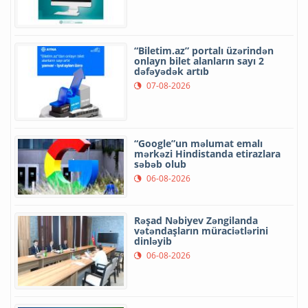
“Biletim.az” portalı üzərindən
onlayn bilet alanların sayı 2
dəfəyədək artıb
07-08-2026
“Google”un məlumat emalı
mərkəzi Hindistanda etirazlara
səbəb olub
06-08-2026
Rəşad Nəbiyev Zəngilanda
vətəndaşların müraciətlərini
dinləyib
06-08-2026