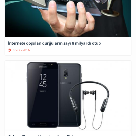
İnternetə qoşulan qurğuların sayı 8 milyardı ötüb
16-06-2016