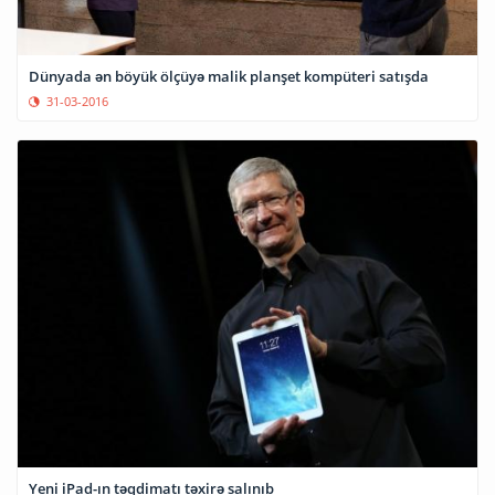
Dünyada ən böyük ölçüyə malik planşet kompüteri satışda
31-03-2016
Yeni iPad-ın təqdimatı təxirə salınıb