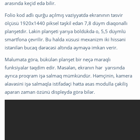
arasında keçid edə bilir.
Folio kod adlı qurğu açılmış vəziyyətdə ekranının təsvir
ölçüsü 1920х1440 piksel təşkil edən 7,8 düym diaqonallı
planşetdir. Lakin planşeti yarıya böldükdə o, 5,5 düymlü
smartfona çevrilir. Bu halda xüsusi mexanizm iki hissəni
istənilən bucaq dərəcəsi altında əyməyə imkan verir.
Məlumata görə, bükülən planşet bir neçə maraqlı
funksiyalar təqdim edir. Məsələn, ekranın hər yarısında
ayrıca proqram işə salmaq mümkündür. Həmçinin, kamera
əlavəsini işə salmaqla istifadəçi hətta əsas modulla çəkiliş
aparan zaman özünü displeydə görə bilər.