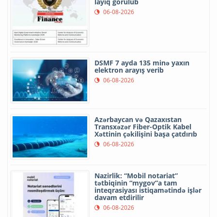
layiq görülüb
06-08-2026
DSMF 7 ayda 135 minə yaxın
elektron arayış verib
06-08-2026
Azərbaycan və Qazaxıstan
Transxəzər Fiber-Optik Kabel
Xəttinin çəkilişini başa çatdırıb
06-08-2026
Nazirlik: “Mobil notariat”
tətbiqinin “mygov”a tam
inteqrasiyası istiqamətində işlər
davam etdirilir
06-08-2026