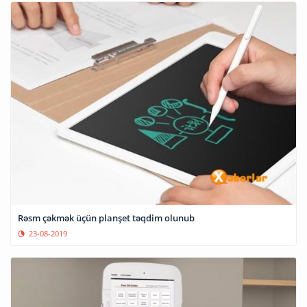
Rəsm çəkmək üçün planşet təqdim olunub
23-08-2019