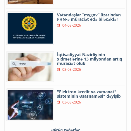
Vətəndaşlar “mygov” üzərindən
FHN-ə müraciət edə biləcəklər
04-08-2026
İqtisadiyyat Nazirliyinin
xidmətlərinə 13 milyondan artıq
müraciət olub
03-08-2026
"Elektron kredit və zəmanət"
sisteminin Əsasnaməsi" dəyişib
03-08-2026
Bütün xəbərlər