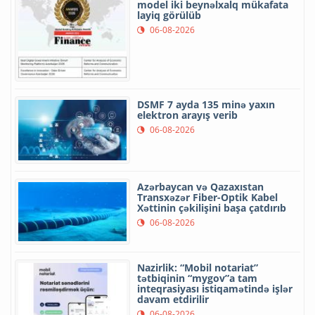
model iki beynəlxalq mükafata
layiq görülüb
06-08-2026
DSMF 7 ayda 135 minə yaxın
elektron arayış verib
06-08-2026
Azərbaycan və Qazaxıstan
Transxəzər Fiber-Optik Kabel
Xəttinin çəkilişini başa çatdırıb
06-08-2026
Nazirlik: “Mobil notariat”
tətbiqinin “mygov”a tam
inteqrasiyası istiqamətində işlər
davam etdirilir
06-08-2026