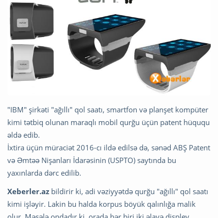
"IBM" şirkəti "ağıllı" qol saatı, smartfon və planşet kompüter
kimi tətbiq olunan maraqlı mobil qurğu üçün patent hüququ
əldə edib.
İxtira üçün müraciət 2016-cı ildə edilsə də, sənəd ABŞ Patent
və Əmtəə Nişanları İdarəsinin (USPTO) saytında bu
yaxınlarda dərc edilib.
Xeberler.az
bildirir ki, adi vəziyyətdə qurğu "ağıllı" qol saatı
kimi işləyir. Lakin bu halda korpus böyük qalınlığa malik
olur. Məsələ ondadır ki, orada hər biri iki əlavə displey