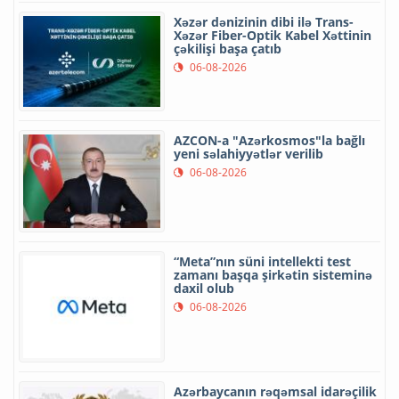
Xəzər dənizinin dibi ilə Trans-
Xəzər Fiber-Optik Kabel Xəttinin
çəkilişi başa çatıb
06-08-2026
AZCON-a "Azərkosmos"la bağlı
yeni səlahiyyətlər verilib
06-08-2026
“Meta”nın süni intellekti test
zamanı başqa şirkətin sisteminə
daxil olub
06-08-2026
Azərbaycanın rəqəmsal idarəçilik