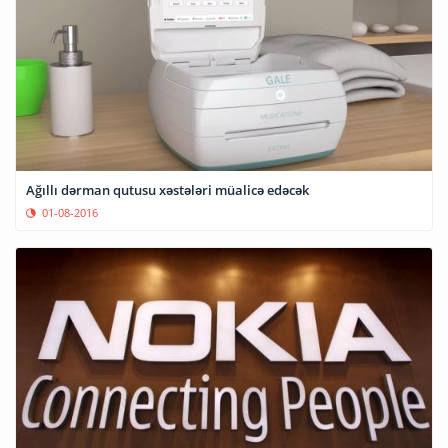
Ağıllı dərman qutusu xəstələri müalicə edəcək
01-08-2016