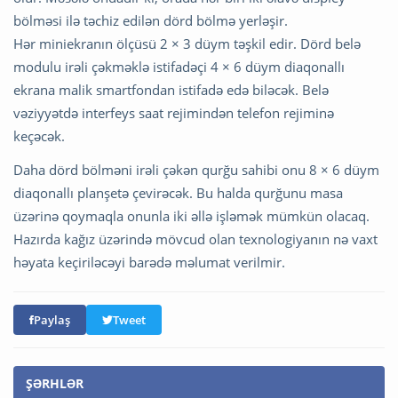
bölməsi ilə təchiz edilən dörd bölmə yerləşir.
Hər miniekranın ölçüsü 2 × 3 düym təşkil edir. Dörd belə
modulu irəli çəkməklə istifadəçi 4 × 6 düym diaqonallı
ekrana malik smartfondan istifadə edə biləcək. Belə
vəziyyətdə interfeys saat rejimindən telefon rejiminə
keçəcək.
Daha dörd bölməni irəli çəkən qurğu sahibi onu 8 × 6 düym
diaqonallı planşetə çevirəcək. Bu halda qurğunu masa
üzərinə qoymaqla onunla iki əllə işləmək mümkün olacaq.
Hazırda kağız üzərində mövcud olan texnologiyanın nə vaxt
həyata keçiriləcəyi barədə məlumat verilmir.
Paylaş
Tweet
ŞƏRHLƏR