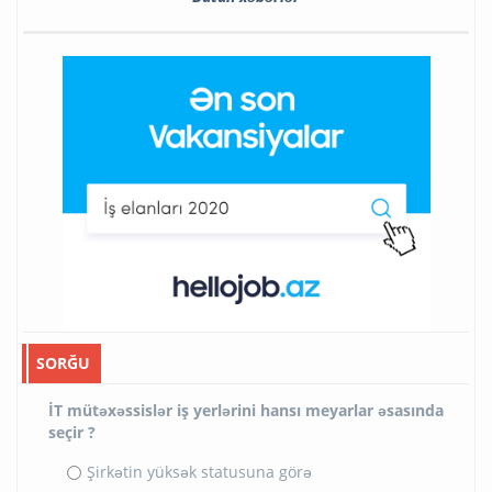
SORĞU
İT mütəxəssislər iş yerlərini hansı meyarlar əsasında
seçir ?
Şirkətin yüksək statusuna görə