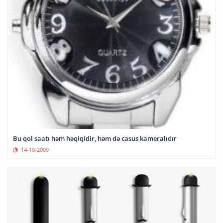
Bu qol saatı həm həqiqidir, həm də casus kameralıdır
14-10-2009