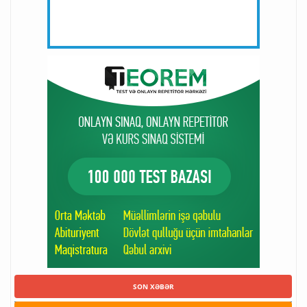
SON XƏBƏR