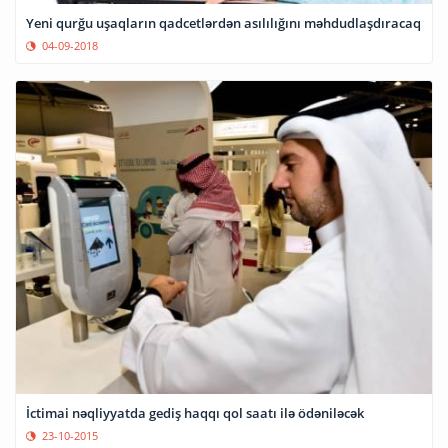
Yeni qurğu uşaqların qadcetlərdən asılılığını məhdudlaşdıracaq
04-09-2018
İctimai nəqliyyatda gediş haqqı qol saatı ilə ödəniləcək
23-10-2015