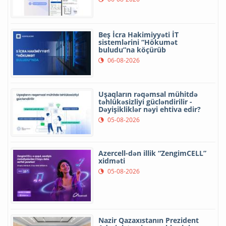
Beş İcra Hakimiyyəti İT
sistemlərini “Hökumət
buludu”na köçürüb
06-08-2026
Uşaqların rəqəmsal mühitdə
təhlükəsizliyi gücləndirilir -
Dəyişikliklər nəyi ehtiva edir?
05-08-2026
Azercell-dən illik “ZengimCELL”
xidməti
05-08-2026
Nazir Qazaxıstanın Prezident