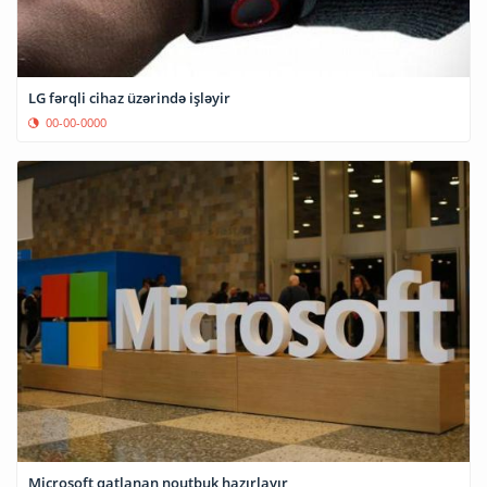
LG fərqli cihaz üzərində işləyir
00-00-0000
Microsoft qatlanan noutbuk hazırlayır