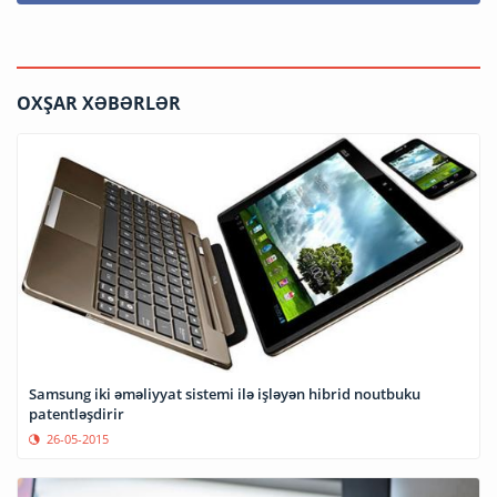
OXŞAR XƏBƏRLƏR
Samsung iki əməliyyat sistemi ilə işləyən hibrid noutbuku
patentləşdirir
26-05-2015