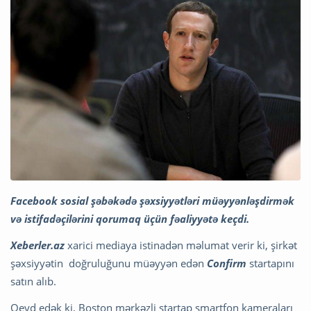
Facebook sosial şəbəkədə şəxsiyyətləri müəyyənləşdirmək
və istifadəçilərini qorumaq üçün fəaliyyətə keçdi.
Xeberler.az
xarici mediaya istinadən məlumat verir ki, şirkət
şəxsiyyətin doğruluğunu müəyyən edən
Confirm
startapını
satın alıb.
Qeyd edək ki, Boston mərkəzli startap smartfon kameraları