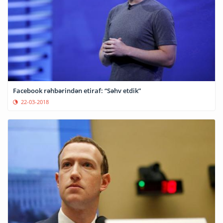
Facebook rəhbərindən etiraf: “Səhv etdik”
22-03-2018