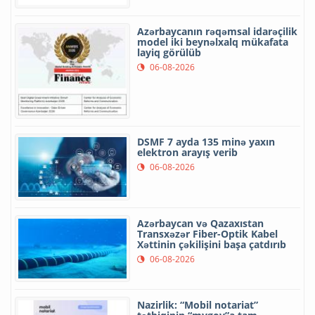
Azərbaycanın rəqəmsal idarəçilik
model iki beynəlxalq mükafata
layiq görülüb
06-08-2026
DSMF 7 ayda 135 minə yaxın
elektron arayış verib
06-08-2026
Azərbaycan və Qazaxıstan
Transxəzər Fiber-Optik Kabel
Xəttinin çəkilişini başa çatdırıb
06-08-2026
Nazirlik: “Mobil notariat”