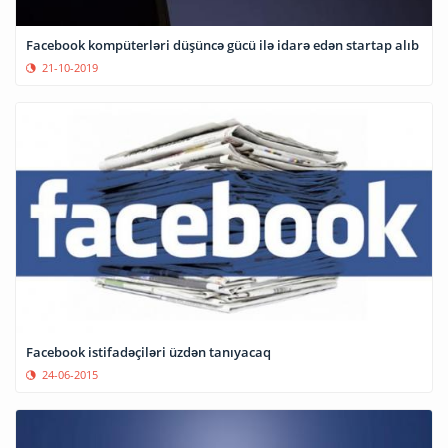
Facebook kompüterləri düşüncə gücü ilə idarə edən startap alıb
21-10-2019
Facebook istifadəçiləri üzdən tanıyacaq
24-06-2015