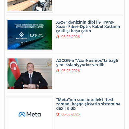
Xəzər dənizinin dibi ilə Trans-
Xəzər Fiber-Optik Kabel Xəttinin
çəkilişi başa çatıb
06-08-2026
AZCON-a "Azərkosmos"la bağlı
yeni səlahiyyətlər verilib
06-08-2026
“Meta”nın süni intellekti test
zamanı başqa şirkətin sisteminə
daxil olub
06-08-2026