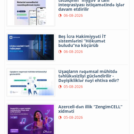
tətbiqinin “mygov”a tam
inteqrasiyası istiqamətində işlər
davam etdirilir
06-08-2026
Beş İcra Hakimiyyəti İT
sistemlərini “Hökumət
buludu”na köçürüb
06-08-2026
Uşaqların rəqəmsal mühitdə
təhlükəsizliyi gücləndirilir -
Dəyişikliklər nəyi ehtiva edir?
05-08-2026
Azercell-dən illik “ZengimCELL”
xidməti
05-08-2026