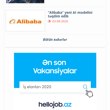
“Alibaba” yeni AI modelini
təqdim edib
03-08-2026
Bütün xəbərlər