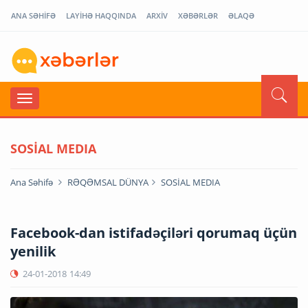
ANA SƏHİFƏ
LAYİHƏ HAQQINDA
ARXİV
XƏBƏRLƏR
ƏLAQƏ
SOSİAL MEDIA
Ana Səhifə
RƏQƏMSAL DÜNYA
SOSİAL MEDIA
Facebook-dan istifadəçiləri qorumaq üçün
yenilik
24-01-2018
14:49