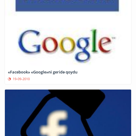
«Facebook» «Google»ni geridə qoydu
19-09-2010