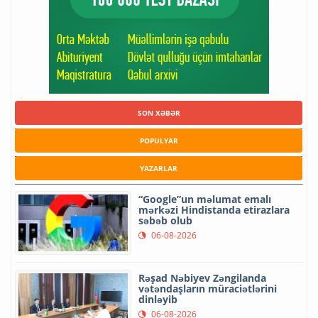
SON XƏBƏR
POPULYAR
YAZARLAR
“Google”un məlumat emalı
mərkəzi Hindistanda etirazlara
səbəb olub
06-08-2026
Rəşad Nəbiyev Zəngilanda
vətəndaşların müraciətlərini
dinləyib
06-08-2026