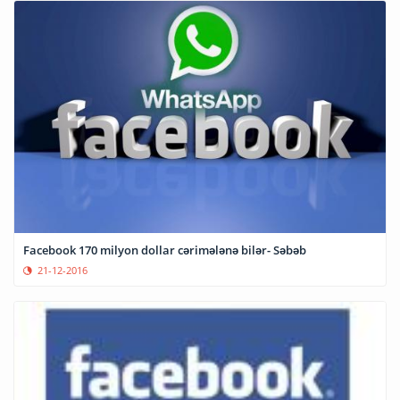
Facebook 170 milyon dollar cərimələnə bilər- Səbəb
21-12-2016