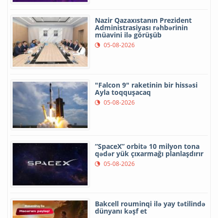
Nazir Qazaxıstanın Prezident
Administrasiyası rəhbərinin
müavini ilə görüşüb
05-08-2026
"Falcon 9" raketinin bir hissəsi
Ayla toqquşacaq
05-08-2026
“SpaceX” orbitə 10 milyon tona
qədər yük çıxarmağı planlaşdırır
05-08-2026
Bakcell rouminqi ilə yay tətilində
dünyanı kəşf et