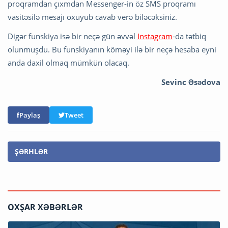
proqramdan çıxmdan Messenger-in öz SMS proqramı
vasitəsilə mesajı oxuyub cavab verə biləcəksiniz.
Digər funskiya isə bir neçə gün əvvəl
Instagram
-da tətbiq
olunmuşdu. Bu funskiyanın köməyi ilə bir neçə hesaba eyni
anda daxil olmaq mümkün olacaq.
Sevinc Əsədova
Paylaş
Tweet
ŞƏRHLƏR
OXŞAR XƏBƏRLƏR