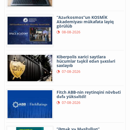
“Azərkosmos”un KOSMİK
Akademiyası mükafata layiq
görülüb
08-08-2026
Kiberpolis xarici saytlara
hücumlar təşkil edən şəxsləri
saxlayıb
07-08-2026
Fitch ABB-nin reytinqini növbəti
dəfə yüksəltdi!
07-08-2026
“Əmək və Məşğulluq”