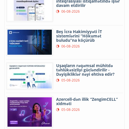
inteqrasiyası istiqamətində işlər
davam etdirilir
06-08-2026
Beş İcra Hakimiyyəti İT
sistemlərini “Hökumət
buludu”na köçürüb
06-08-2026
Uşaqların rəqəmsal mühitdə
təhlükəsizliyi gücləndirilir -
Dəyişikliklər nəyi ehtiva edir?
05-08-2026
Azercell-dən illik “ZengimCELL”
xidməti
05-08-2026