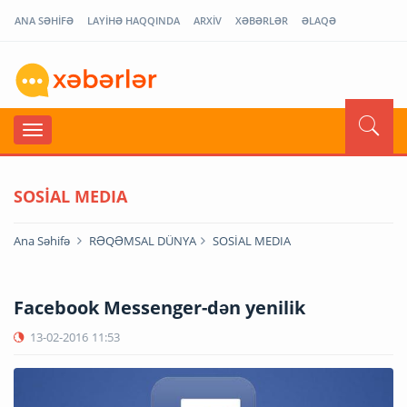
ANA SƏHİFƏ
LAYİHƏ HAQQINDA
ARXİV
XƏBƏRLƏR
ƏLAQƏ
SOSİAL MEDIA
Ana Səhifə
RƏQƏMSAL DÜNYA
SOSİAL MEDIA
Facebook Messenger-dən yenilik
13-02-2016
11:53