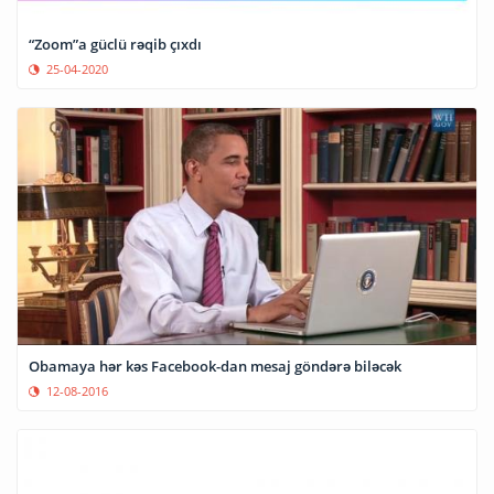
“Zoom”a güclü rəqib çıxdı
25-04-2020
Obamaya hər kəs Facebook-dan mesaj göndərə biləcək
12-08-2016