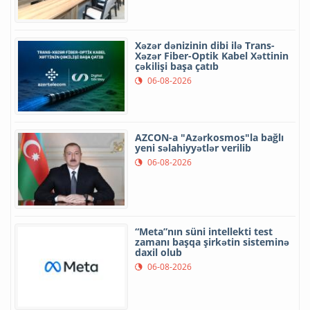
Xəzər dənizinin dibi ilə Trans-
Xəzər Fiber-Optik Kabel Xəttinin
çəkilişi başa çatıb
06-08-2026
AZCON-a "Azərkosmos"la bağlı
yeni səlahiyyətlər verilib
06-08-2026
“Meta”nın süni intellekti test
zamanı başqa şirkətin sisteminə
daxil olub
06-08-2026