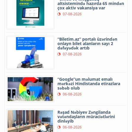
altsistemində hazırda 65 mindən
çox aktiv vakansiya var
07-08-2026
“Biletim.az” portalı üzərindən
onlayn bilet alanların sayı 2
dəfəyədək artıb
07-08-2026
“Google”un məlumat emalı
mərkəzi Hindistanda etirazlara
səbəb olub
06-08-2026
Rəşad Nəbiyev Zəngilanda
vətəndaşların müraciətlərini
dinləyib
06-08-2026