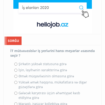
SORĞU
İT mütəxəssislər iş yerlərini hansı meyarlar əsasında
seçir ?
Şirkətin yüksək statusuna görə
İşin, layihənin xarakterinə görə
Əmək müqaviləsinin olmasına görə
Yüksək əmək haqqına, mükafatlara və digər
güzəştlərə görə
Gələcək karyerası üçün əhəmiyyət kəsb
etdiyinə görə
Maraqlı, işgüzar kollektivə görə