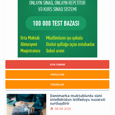
SON XƏBƏR
POPULYAR
YAZARLAR
Danimarka məktəblərdə süni
intellektdən istifadəyə nəzarəti
sərtləşdirir
08-08-2026