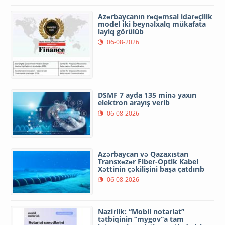
Azərbaycanın rəqəmsal idarəçilik
model iki beynəlxalq mükafata
layiq görülüb
06-08-2026
DSMF 7 ayda 135 minə yaxın
elektron arayış verib
06-08-2026
Azərbaycan və Qazaxıstan
Transxəzər Fiber-Optik Kabel
Xəttinin çəkilişini başa çatdırıb
06-08-2026
Nazirlik: “Mobil notariat”
tətbiqinin “mygov”a tam