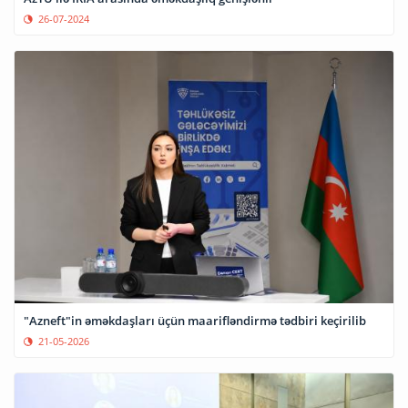
26-07-2024
"Azneft"in əməkdaşları üçün maarifləndirmə tədbiri keçirilib
21-05-2026