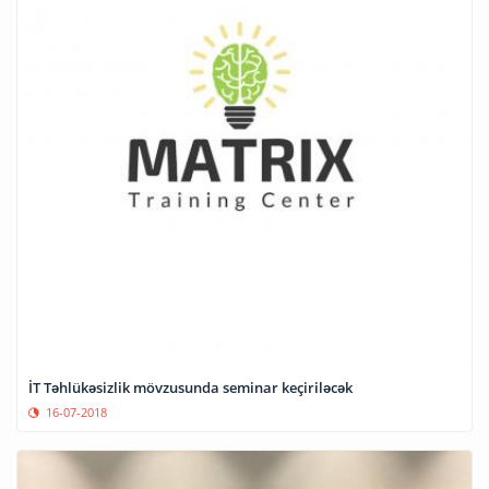
İT Təhlükəsizlik mövzusunda seminar keçiriləcək
16-07-2018