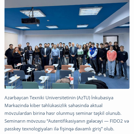
Azərbaycan Texniki Universitetinin (AzTU) İnkubasiya
Mərkəzində kiber təhlükəsizlik sahəsində aktual
mövzulardan birinə həsr olunmuş seminar təşkil olunub.
Seminarın mövzusu “Autentifikasiyanın gələcəyi — FIDO2 və
passkey texnologiyaları ilə fişinqə davamlı giriş” olub.