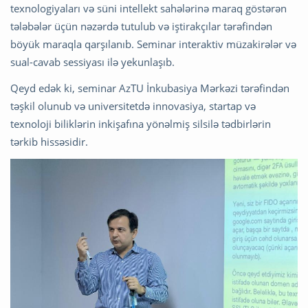
texnologiyaları və süni intellekt sahələrinə maraq göstərən
tələbələr üçün nəzərdə tutulub və iştirakçılar tərəfindən
böyük maraqla qarşılanıb. Seminar interaktiv müzakirələr və
sual-cavab sessiyası ilə yekunlaşıb.
Qeyd edək ki, seminar AzTU İnkubasiya Mərkəzi tərəfindən
təşkil olunub və universitetdə innovasiya, startap və
texnoloji biliklərin inkişafına yönəlmiş silsilə tədbirlərin
tərkib hissəsidir.