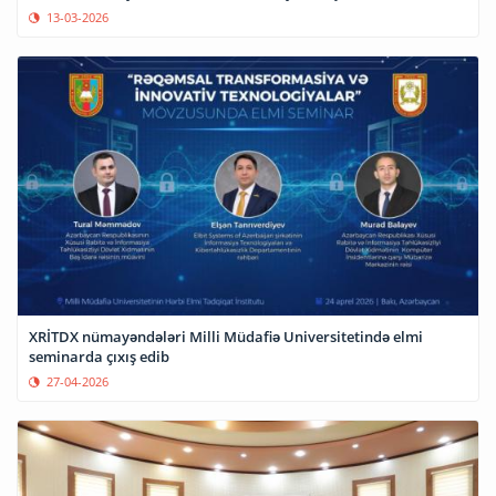
13-03-2026
XRİTDX nümayəndələri Milli Müdafiə Universitetində elmi
seminarda çıxış edib
27-04-2026