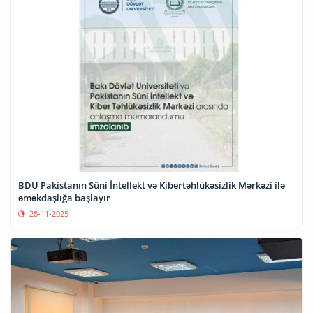
BDU Pakistanın Süni İntellekt və Kibertəhlükəsizlik Mərkəzi ilə
əməkdaşlığa başlayır
28-11-2025