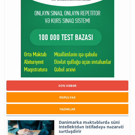
SON XƏBƏR
POPULYAR
YAZARLAR
Danimarka məktəblərdə süni
intellektdən istifadəyə nəzarəti
sərtləşdirir