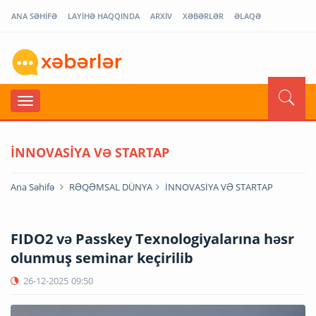
ANA SƏHİFƏ
LAYİHƏ HAQQINDA
ARXİV
XƏBƏRLƏR
ƏLAQƏ
İNNOVASİYA VƏ STARTAP
Ana Səhifə
RƏQƏMSAL DÜNYA
İNNOVASİYA VƏ STARTAP
FIDO2 və Passkey Texnologiyalarına həsr
olunmuş seminar keçirilib
26-12-2025
09:50