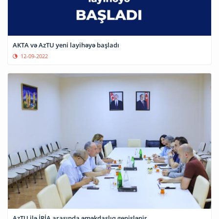
AKTA və AzTU yeni layihəyə başladı
12-09-2022
AzTU ilə İRİA arasında əməkdaşlıq genişlənir