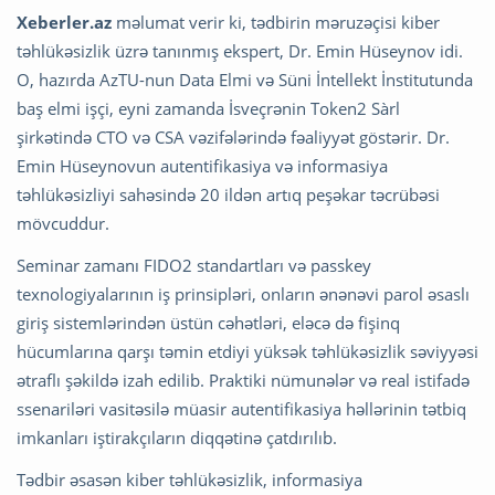
Xeberler.az
məlumat verir ki, tədbirin məruzəçisi kiber
təhlükəsizlik üzrə tanınmış ekspert, Dr. Emin Hüseynov idi.
O, hazırda AzTU-nun Data Elmi və Süni İntellekt İnstitutunda
baş elmi işçi, eyni zamanda İsveçrənin Token2 Sàrl
şirkətində CTO və CSA vəzifələrində fəaliyyət göstərir. Dr.
Emin Hüseynovun autentifikasiya və informasiya
təhlükəsizliyi sahəsində 20 ildən artıq peşəkar təcrübəsi
mövcuddur.
Seminar zamanı FIDO2 standartları və passkey
texnologiyalarının iş prinsipləri, onların ənənəvi parol əsaslı
giriş sistemlərindən üstün cəhətləri, eləcə də fişinq
hücumlarına qarşı təmin etdiyi yüksək təhlükəsizlik səviyyəsi
ətraflı şəkildə izah edilib. Praktiki nümunələr və real istifadə
ssenariləri vasitəsilə müasir autentifikasiya həllərinin tətbiq
imkanları iştirakçıların diqqətinə çatdırılıb.
Tədbir əsasən kiber təhlükəsizlik, informasiya