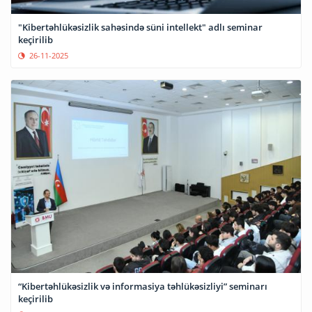
"Kibertəhlükəsizlik sahəsində süni intellekt" adlı seminar
keçirilib
26-11-2025
“Kibertəhlükəsizlik və informasiya təhlükəsizliyi” seminarı
keçirilib