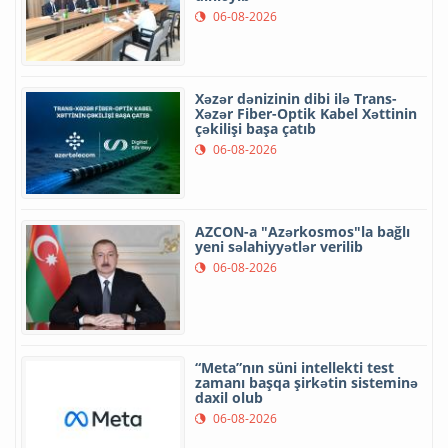
06-08-2026
Xəzər dənizinin dibi ilə Trans-
Xəzər Fiber-Optik Kabel Xəttinin
çəkilişi başa çatıb
06-08-2026
AZCON-a "Azərkosmos"la bağlı
yeni səlahiyyətlər verilib
06-08-2026
“Meta”nın süni intellekti test
zamanı başqa şirkətin sisteminə
daxil olub
06-08-2026