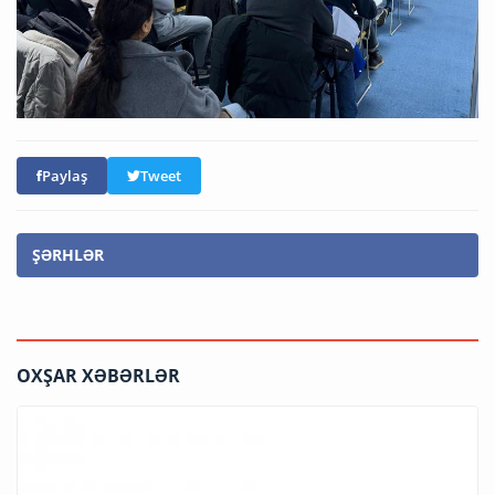
Paylaş
Tweet
ŞƏRHLƏR
OXŞAR XƏBƏRLƏR