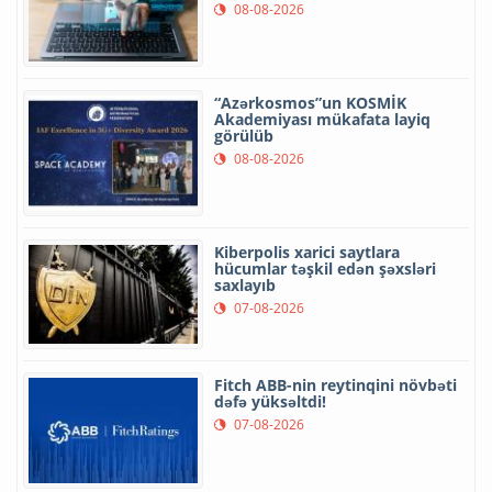
08-08-2026
“Azərkosmos”un KOSMİK
Akademiyası mükafata layiq
görülüb
08-08-2026
Kiberpolis xarici saytlara
hücumlar təşkil edən şəxsləri
saxlayıb
07-08-2026
Fitch ABB-nin reytinqini növbəti
dəfə yüksəltdi!
07-08-2026