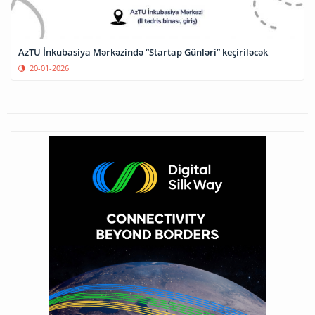
AzTU İnkubasiya Mərkəzində “Startap Günləri” keçiriləcək
20-01-2026