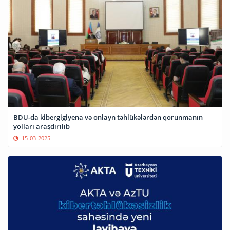
BDU-da kibergigiyena və onlayn təhlükələrdən qorunmanın
yolları araşdırılıb
15-03-2025