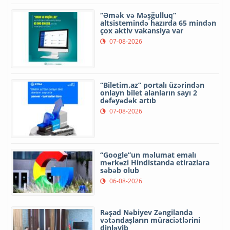
“Əmək və Məşğulluq”
altsistemində hazırda 65 mindən
çox aktiv vakansiya var
07-08-2026
“Biletim.az” portalı üzərindən
onlayn bilet alanların sayı 2
dəfəyədək artıb
07-08-2026
“Google”un məlumat emalı
mərkəzi Hindistanda etirazlara
səbəb olub
06-08-2026
Rəşad Nəbiyev Zəngilanda
vətəndaşların müraciətlərini
dinləyib