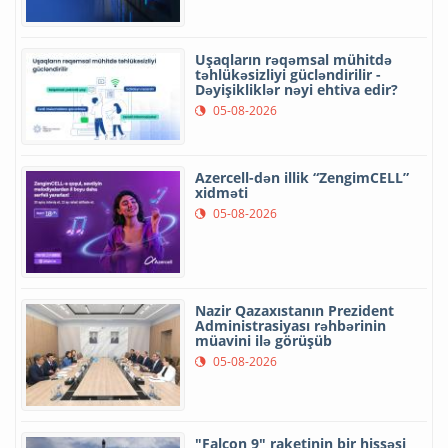
Uşaqların rəqəmsal mühitdə
təhlükəsizliyi gücləndirilir -
Dəyişikliklər nəyi ehtiva edir?
05-08-2026
Azercell-dən illik “ZengimCELL”
xidməti
05-08-2026
Nazir Qazaxıstanın Prezident
Administrasiyası rəhbərinin
müavini ilə görüşüb
05-08-2026
"Falcon 9" raketinin bir hissəsi