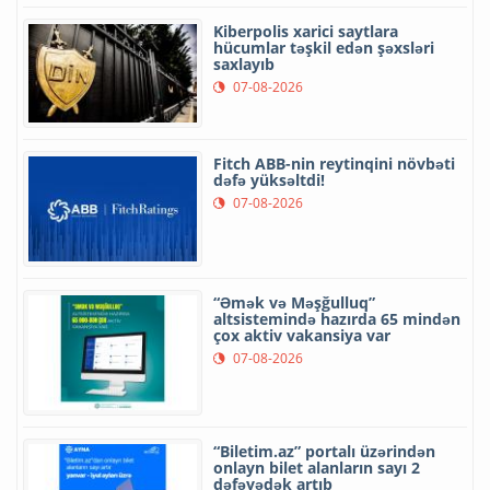
Kiberpolis xarici saytlara
hücumlar təşkil edən şəxsləri
saxlayıb
07-08-2026
Fitch ABB-nin reytinqini növbəti
dəfə yüksəltdi!
07-08-2026
“Əmək və Məşğulluq”
altsistemində hazırda 65 mindən
çox aktiv vakansiya var
07-08-2026
“Biletim.az” portalı üzərindən
onlayn bilet alanların sayı 2
dəfəyədək artıb