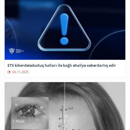
ETX kiberdələduzluq halları ilə bağlı əhaliyə xəbərdarlıq edir
04-11-2025