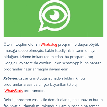
Ötən il təqdim olunan
Whatsdog
proqramı olduqca böyük
marağa səbəb olmuşdu. Lakin istədiyiniz insanın onlayn
olduğunu izləmə imkanı təqim edən bu proqram artıq
Google Play Store-da yoxdur. Lakin WhatsApp buna bənzər
proqramlar hazırlanmaqda davam edir.
Xeberler.az
xarici mətbuta istinadən bildirir ki, bu
proqramlar arasında ən çox bəyənilən tətbiq
WhatsStats
proqramıdır.
Belə ki, proqram vasitəsilə demək olar ki, dostunuzun bütün
fəaliyyətini izləmək mümkündür. Həmin insanın nə zaman