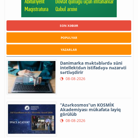
SON XƏBƏR
POPULYAR
YAZARLAR
Danimarka məktəblərdə süni
intellektdən istifadəyə nəzarəti
sərtləşdirir
08-08-2026
“Azərkosmos”un KOSMİK
Akademiyası mükafata layiq
görülüb
08-08-2026