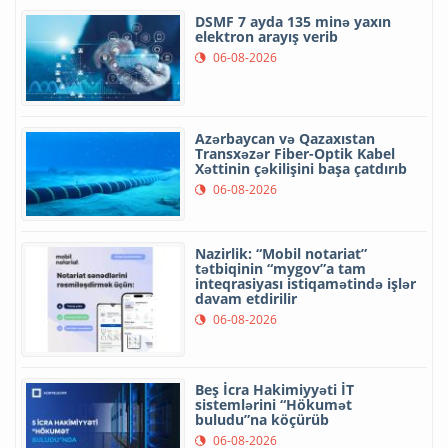
DSMF 7 ayda 135 minə yaxın
elektron arayış verib
06-08-2026
Azərbaycan və Qazaxıstan
Transxəzər Fiber-Optik Kabel
Xəttinin çəkilişini başa çatdırıb
06-08-2026
Nazirlik: “Mobil notariat”
tətbiqinin “mygov”a tam
inteqrasiyası istiqamətində işlər
davam etdirilir
06-08-2026
Beş İcra Hakimiyyəti İT
sistemlərini “Hökumət
buludu”na köçürüb
06-08-2026