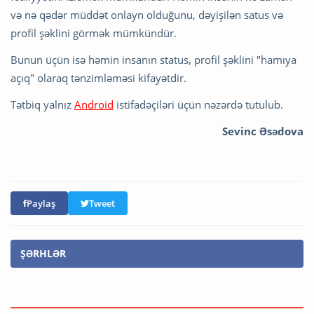
və nə qədər müddət onlayn olduğunu, dəyişilən satus və
profil şəklini görmək mümkündür.
Bunun üçün isə həmin insanın status, profil şəklini "hamıya
açıq" olaraq tənzimləməsi kifayətdir.
Tətbiq yalnız
Android
istifadəçiləri üçün nəzərdə tutulub.
Sevinc Əsədova
Paylaş
Tweet
ŞƏRHLƏR