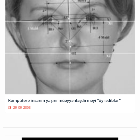
Kompüterə insanın yaşını müəyyənləşdirməyi “öyrədiblər”
29-09-2008