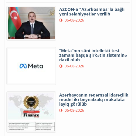
AZCON-a "Azərkosmos"la bağlı
yeni səlahiyyətlər verilib
06-08-2026
“Meta”nın süni intellekti test
zamanı başqa şirkətin sisteminə
daxil olub
06-08-2026
Azərbaycanın rəqəmsal idarəçilik
model iki beynəlxalq mükafata
layiq görülüb
06-08-2026