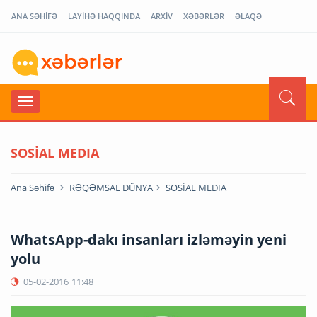
ANA SƏHİFƏ
LAYİHƏ HAQQINDA
ARXİV
XƏBƏRLƏR
ƏLAQƏ
SOSİAL MEDIA
Ana Səhifə
RƏQƏMSAL DÜNYA
SOSİAL MEDIA
WhatsApp-dakı insanları izləməyin yeni
yolu
05-02-2016
11:48