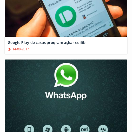
Google Play-də casus proqram aşkar edilib
14-08-2017