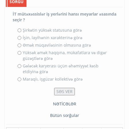
SORĞU
İT mütəxəssislər iş yerlərini hansı meyarlar əsasında
seçir ?
Şirkətin yüksək statusuna görə
İşin, layihənin xarakterinə görə
Əmək müqaviləsinin olmasına görə
Yüksək əmək haqqına, mükafatlara və digər
güzəştlərə görə
Gələcək karyerası üçün əhəmiyyət kəsb
etdiyinə görə
Maraqlı, işgüzar kollektivə görə
NƏTİCƏLƏR
Bütün sorğular