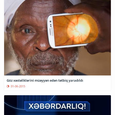
Göz xəstəliklərini müəyyən edən tətbiq yaradıldı
01-06-2015