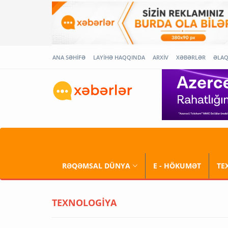
ANA SƏHİFƏ
LAYİHƏ HAQQINDA
ARXİV
XƏBƏRLƏR
ƏLA
RƏQƏMSAL DÜNYA
E - HÖKUMƏT
TE
TEXNOLOGİYA