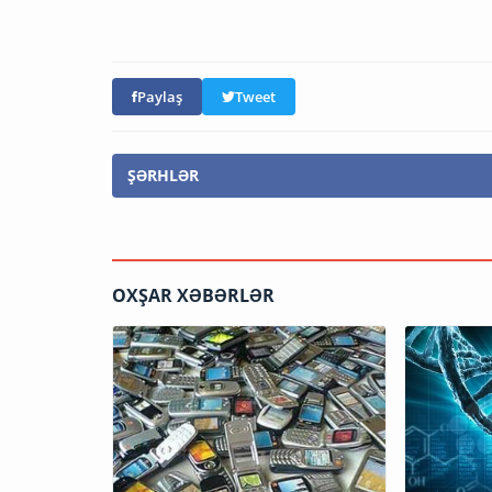
Paylaş
Tweet
ŞƏRHLƏR
OXŞAR XƏBƏRLƏR