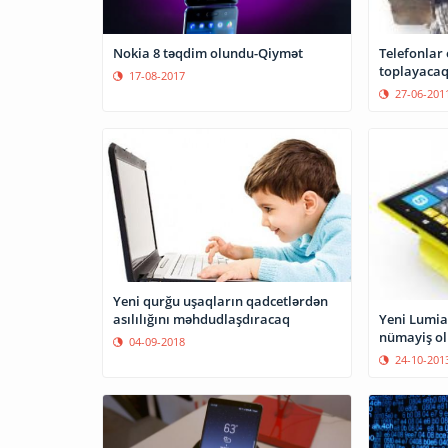
Nokia 8 təqdim olundu-Qiymət
Telefonlar
toplayaca
17-08-2017
27-06-201
Yeni qurğu uşaqların qadcetlərdən
Yeni Lumia
asılılığını məhdudlaşdıracaq
nümayiş o
04-09-2018
24-10-201