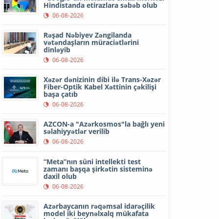
Hindistanda etirazlara səbəb olub
06-08-2026
Rəşad Nəbiyev Zəngilanda
vətəndaşların müraciətlərini
dinləyib
06-08-2026
Xəzər dənizinin dibi ilə Trans-Xəzər
Fiber-Optik Kabel Xəttinin çəkilişi
başa çatıb
06-08-2026
AZCON-a "Azərkosmos"la bağlı yeni
səlahiyyətlər verilib
06-08-2026
“Meta”nın süni intellekti test
zamanı başqa şirkətin sisteminə
daxil olub
06-08-2026
Azərbaycanın rəqəmsal idarəçilik
model iki beynəlxalq mükafata