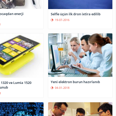
 ocaqdan enerji
Selfie üçün ilk dron ixtira edilib
q
19-07-2016
1
Yeni elektron burun hazırlanıb
 1320 və Lumia 1520
lunub
04-01-2018
3