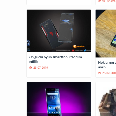
05-10-201
Ən güclü oyun smartfonu təqdim
edilib
Nokia-nın ə
avro
23-07-2019
26-02-201