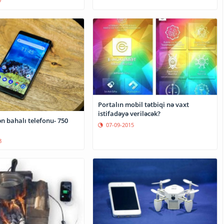
7
Portalın mobil tətbiqi nə vaxt
istifadəyə veriləcək?
n bahalı telefonu- 750
07-09-2015
8