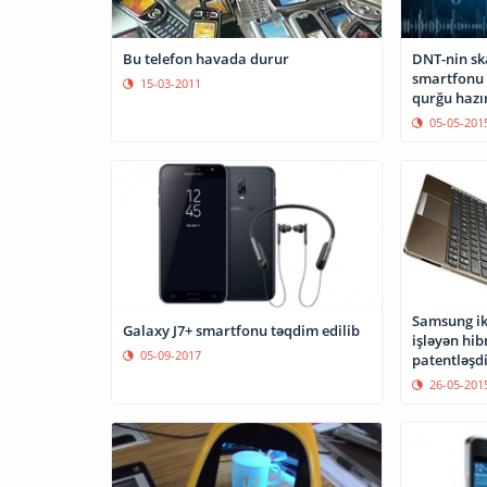
Bu telefon havada durur
DNT-nin sk
smartfonu 
15-03-2011
qurğu hazı
05-05-201
Samsung iki
Galaxy J7+ smartfonu təqdim edilib
işləyən hi
05-09-2017
patentləşdi
26-05-201