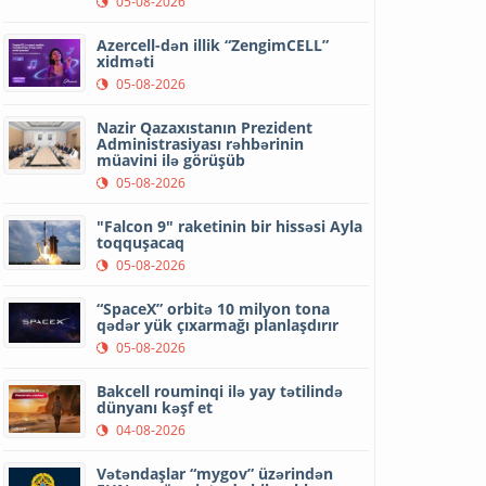
05-08-2026
Azercell-dən illik “ZengimCELL”
xidməti
05-08-2026
Nazir Qazaxıstanın Prezident
Administrasiyası rəhbərinin
müavini ilə görüşüb
05-08-2026
"Falcon 9" raketinin bir hissəsi Ayla
toqquşacaq
05-08-2026
“SpaceX” orbitə 10 milyon tona
qədər yük çıxarmağı planlaşdırır
05-08-2026
Bakcell rouminqi ilə yay tətilində
dünyanı kəşf et
04-08-2026
Vətəndaşlar “mygov” üzərindən