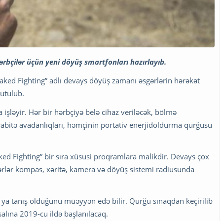
hərbçilər üçün yeni döyüş smartfonları hazırlayıb.
Shaked Fighting” adlı devays döyüş zamanı əsgərlərin hərəkət
tutulub.
işləyir. Hər bir hərbçiyə belə cihaz veriləcək, bölmə
rabitə avadanlıqları, həmçinin portativ enerjidoldurma qurğusu
ked Fighting” bir sıra xüsusi proqramlara malikdir. Devays çox
ərlər kompas, xəritə, kamera və döyüş sistemi radiusunda
 ya tanış olduğunu müəyyən edə bilir. Qurğu sınaqdan keçirilib
alına 2019-cu ildə başlanılacaq.