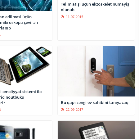
Təlim atışı üçün ekzoskelet nümayiş
olunub
an edilməsi üçün
11-07-2015
mikroskopa çevirən
rlanıb
5
 əməliyyat sistemi ilə
brid noutbuku
Bu qapı zəngi ev sahibini tanıyacaq
rir
22-09-2017
5