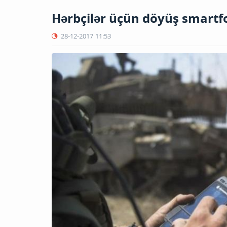
Hərbçilər üçün döyüş smartf
28-12-2017
11:53