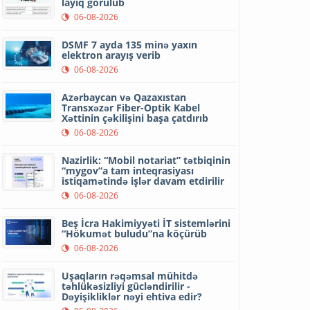
layiq görülüb
06-08-2026
DSMF 7 ayda 135 minə yaxın
elektron arayış verib
06-08-2026
Azərbaycan və Qazaxıstan
Transxəzər Fiber-Optik Kabel
Xəttinin çəkilişini başa çatdırıb
06-08-2026
Nazirlik: “Mobil notariat” tətbiqinin
“mygov”a tam inteqrasiyası
istiqamətində işlər davam etdirilir
06-08-2026
Beş İcra Hakimiyyəti İT sistemlərini
“Hökumət buludu”na köçürüb
06-08-2026
Uşaqların rəqəmsal mühitdə
təhlükəsizliyi gücləndirilir -
Dəyişikliklər nəyi ehtiva edir?