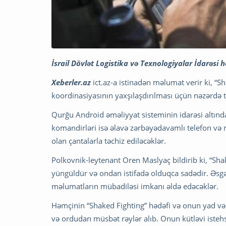
İsrail Dövlət Logistika və Texnologiyalar İdarəsi 
Xeberler.az
ict.az-a istinadən məlumat verir ki, “
koordinasiyasının yaxşılaşdırılması üçün nəzərdə 
Qurğu Android əməliyyat sisteminin idarəsi altında 
komandirləri isə əlavə zərbəyədavamlı telefon və 
olan çantalarla təchiz ediləcəklər.
Polkovnik-leytenant Oren Maslyaç bildirib ki, “Sha
yüngüldür və ondan istifadə olduqca sadədir. Əsg
məlumatların mübadiləsi imkanı əldə edəcəklər.
Həmçinin “Shaked Fighting” hədəfi və onun yad və
və ordudan müsbət rəylər alıb. Onun kütləvi istehs