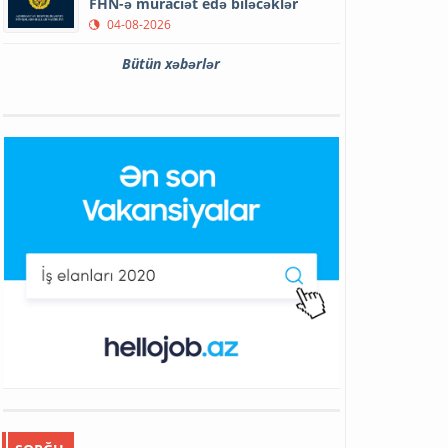
FHN-ə müraciət edə biləcəklər
04-08-2026
Bütün xəbərlər