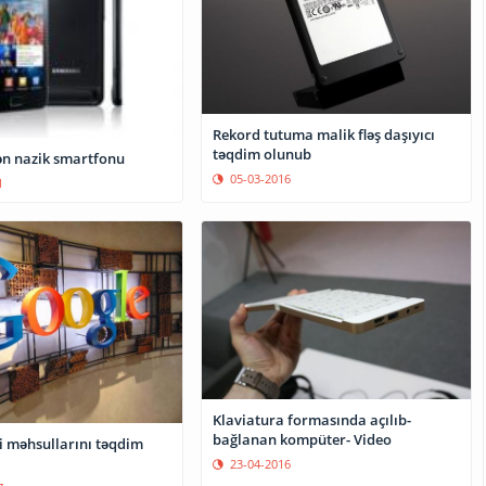
Rekord tutuma malik fləş daşıyıcı
təqdim olunub
n nazik smartfonu
05-03-2016
1
Klaviatura formasında açılıb-
bağlanan kompüter- Video
i məhsullarını təqdim
23-04-2016