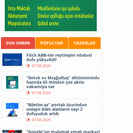
SON XƏBƏR
POPULYAR
YAZARLAR
Fitch ABB-nin reytinqini növbəti
dəfə yüksəltdi!
07-08-2026
“Əmək və Məşğulluq” altsistemində
hazırda 65 mindən çox aktiv
vakansiya var
07-08-2026
“Biletim.az” portalı üzərindən
onlayn bilet alanların sayı 2
dəfəyədək artıb
07-08-2026
“Google”un məlumat emalı mərkəzi