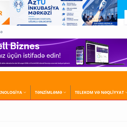
QƏ
XNOLOGİYA
TƏNZİMLƏMƏ
TELEKOM VƏ NƏQLİYYAT