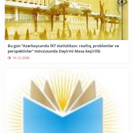
Bu gün “Azərbaycanda İKT statistikası: reallıq, problemlər və
perspektivlər” mövzusunda Dəyirmi Masa keçirilib
19-12-2008