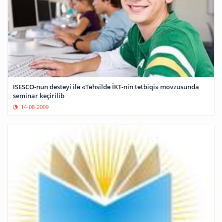
ISESCO-nun dəstəyi ilə «Təhsildə İKT-nin tətbiqi» mövzusunda
seminar keçirilib
14-08-2009