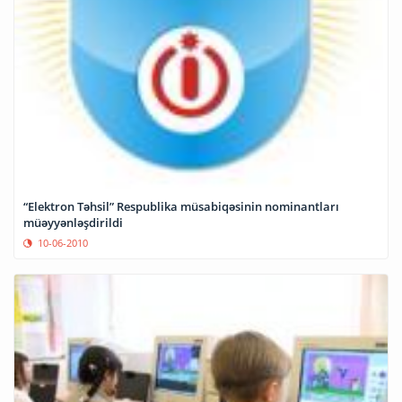
“Elektron Təhsil” Respublika müsabiqəsinin nominantları
müəyyənləşdirildi
10-06-2010