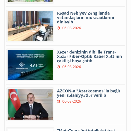
Rəşad Nəbiyev Zəngilanda
vətəndaşların müraciətlərini
dinləyib
06-08-2026
Xəzər dənizinin dibi ilə Trans-
Xəzər Fiber-Optik Kabel Xəttinin
çəkilişi başa çatıb
06-08-2026
AZCON-a "Azərkosmos"la bağlı
yeni səlahiyyətlər verilib
06-08-2026
“Meta”nın süni intellekti test