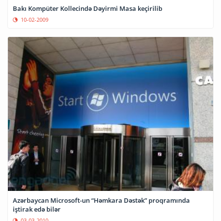
Bakı Kompüter Kollecində Dəyirmi Masa keçirilib
10-02-2009
Azərbaycan Microsoft-un “Həmkara Dəstək” proqramında
iştirak edə bilər
03-03-2010