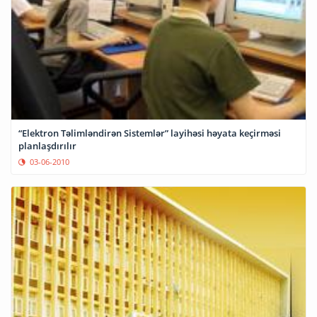
“Elektron Təlimləndirən Sistemlər” layihəsi həyata keçirməsi
planlaşdırılır
03-06-2010