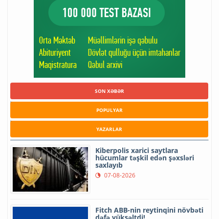
SON XƏBƏR
POPULYAR
YAZARLAR
Kiberpolis xarici saytlara
hücumlar təşkil edən şəxsləri
saxlayıb
07-08-2026
Fitch ABB-nin reytinqini növbəti
dəfə yüksəltdi!