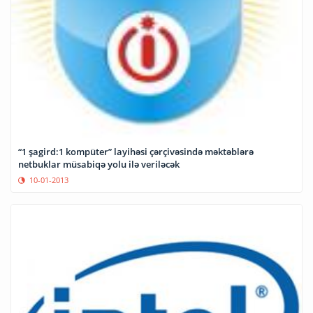
“1 şagird:1 kompüter” layihəsi çərçivəsində məktəblərə
netbuklar müsabiqə yolu ilə veriləcək
10-01-2013