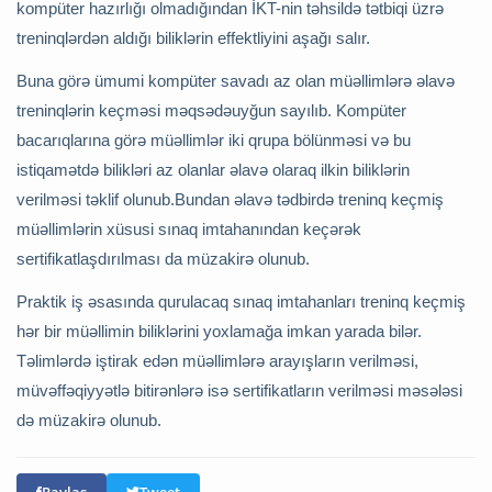
kompüter hazırlığı olmadığından İKT-nin təhsildə tətbiqi üzrə
treninqlərdən aldığı biliklərin effektliyini aşağı salır.
Buna görə ümumi kompüter savadı az olan müəllimlərə əlavə
treninqlərin keçməsi məqsədəuyğun sayılıb. Kompüter
bacarıqlarına görə müəllimlər iki qrupa bölünməsi və bu
istiqamətdə bilikləri az olanlar əlavə olaraq ilkin biliklərin
verilməsi təklif olunub.Bundan əlavə tədbirdə treninq keçmiş
müəllimlərin xüsusi sınaq imtahanından keçərək
sertifikatlaşdırılması da müzakirə olunub.
Praktik iş əsasında qurulacaq sınaq imtahanları treninq keçmiş
hər bir müəllimin biliklərini yoxlamağa imkan yarada bilər.
Təlimlərdə iştirak edən müəllimlərə arayışların verilməsi,
müvəffəqiyyətlə bitirənlərə isə sertifikatların verilməsi məsələsi
də müzakirə olunub.
Paylaş
Tweet