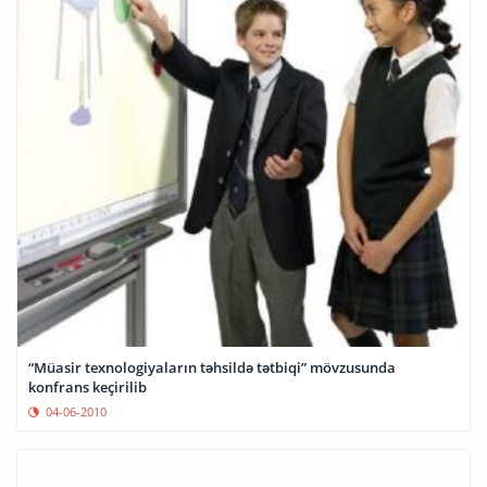
“Müasir texnologiyaların təhsildə tətbiqi” mövzusunda
konfrans keçirilib
04-06-2010