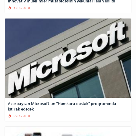
İnnovativ müəllimlər müsabiqəsinin yekunları elan edildi
09-02-2010
Azərbaycan Microsoft-un “Həmkara dəstək” proqramında
iştirak edəcək
18-09-2010