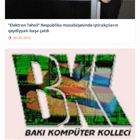
“Elektron Təhsil” Respublika müsabiqəsində iştirakçıların
qeydiyyatı başa çatdı
26-05-2010