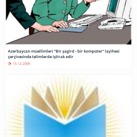
Azərbaycan müəllimləri “Bir şagird - bir kompüter” layihəsi
çərçivəsində təlimlərdə iştirak edir
15-12-2009