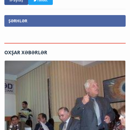
ŞƏRHLƏR
OXŞAR XƏBƏRLƏR