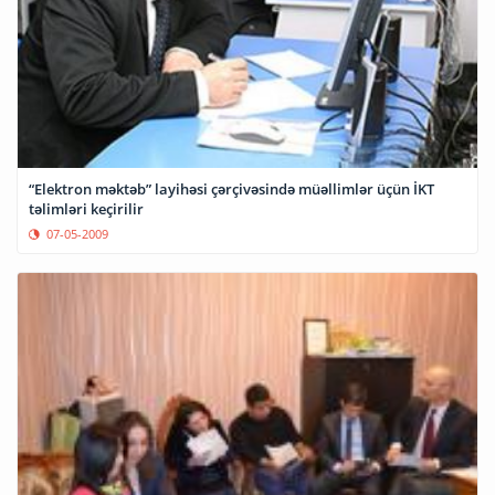
“Elektron məktəb” layihəsi çərçivəsində müəllimlər üçün İKT
təlimləri keçirilir
07-05-2009