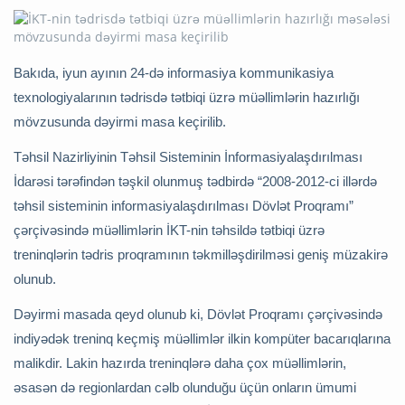
Bakıda, iyun ayının 24-də informasiya kommunikasiya
texnologiyalarının tədrisdə tətbiqi üzrə müəllimlərin hazırlığı
mövzusunda dəyirmi masa keçirilib.
Təhsil Nazirliyinin Təhsil Sisteminin İnformasiyalaşdırılması
İdarəsi tərəfindən təşkil olunmuş tədbirdə “2008-2012-ci illərdə
təhsil sisteminin informasiyalaşdırılması Dövlət Proqramı”
çərçivəsində müəllimlərin İKT-nin təhsildə tətbiqi üzrə
treninqlərin tədris proqramının təkmilləşdirilməsi geniş müzakirə
olunub.
Dəyirmi masada qeyd olunub ki, Dövlət Proqramı çərçivəsində
indiyədək treninq keçmiş müəllimlər ilkin kompüter bacarıqlarına
malikdir. Lakin hazırda treninqlərə daha çox müəllimlərin,
əsasən də regionlardan cəlb olunduğu üçün onların ümumi