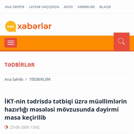
ANA SƏHİFƏ
LAYİHƏ HAQQINDA
ARXİV
XƏBƏRLƏR
ƏLAQƏ
TƏDBİRLƏR
Ana Səhifə
TƏDBİRLƏR
İKT-nin tədrisdə tətbiqi üzrə müəllimlərin
hazırlığı məsələsi mövzusunda dəyirmi
masa keçirilib
25-06-2009
13:42