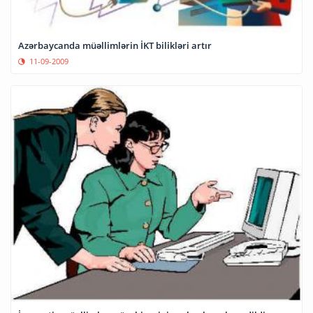
Azərbaycanda müəllimlərin İKT bilikləri artır
11-09-2009