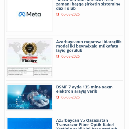
zamanı başqa şirkətin sisteminə
daxil olub
06-08-2026
Azərbaycanın rəqəmsal idarəçilik
model iki beynəlxalq mükafata
layiq görülüb
06-08-2026
DSMF 7 ayda 135 minə yaxın
elektron arayış verib
06-08-2026
Azərbaycan və Qazaxıstan
Transxəzər Fiber-Optik Kabel
Xəttinin çəkilişini başa çatdırıb