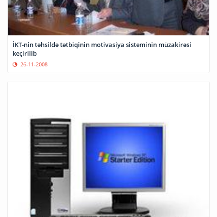
İKT-nin təhsildə tətbiqinin motivasiya sisteminin müzakirəsi
keçirilib
26-11-2008