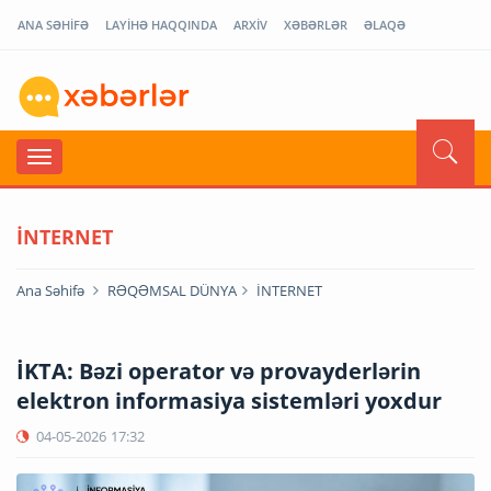
ANA SƏHİFƏ
LAYİHƏ HAQQINDA
ARXİV
XƏBƏRLƏR
ƏLAQƏ
İNTERNET
Ana Səhifə
RƏQƏMSAL DÜNYA
İNTERNET
İKTA: Bəzi operator və provayderlərin
elektron informasiya sistemləri yoxdur
04-05-2026
17:32