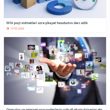
İKTA poçt xidmətləri üzrə şikayət hesabatını dərc edib
13-05-2026
Operator və internet-provayderlərin coğrafi əhatə dairəsini əks