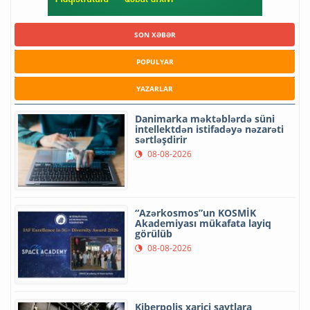
SON XƏBƏR
POPULYAR
YAZARLAR
Danimarka məktəblərdə süni
intellektdən istifadəyə nəzarəti
sərtləşdirir
08-08-2026
“Azərkosmos”un KOSMİK
Akademiyası mükafata layiq
görülüb
08-08-2026
Kiberpolis xarici saytlara