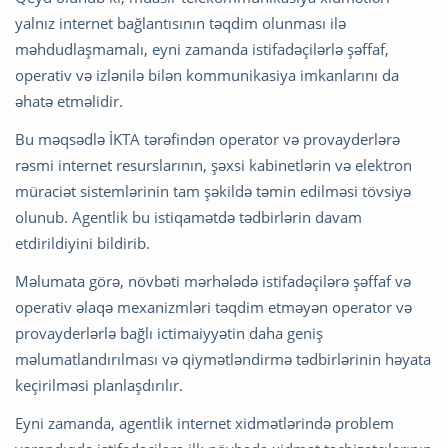
yalnız internet bağlantısının təqdim olunması ilə
məhdudlaşmamalı, eyni zamanda istifadəçilərlə şəffaf,
operativ və izlənilə bilən kommunikasiya imkanlarını da
əhatə etməlidir.
Bu məqsədlə İKTA tərəfindən operator və provayderlərə
rəsmi internet resurslarının, şəxsi kabinetlərin və elektron
müraciət sistemlərinin tam şəkildə təmin edilməsi tövsiyə
olunub. Agentlik bu istiqamətdə tədbirlərin davam
etdirildiyini bildirib.
Məlumata görə, növbəti mərhələdə istifadəçilərə şəffaf və
operativ əlaqə mexanizmləri təqdim etməyən operator və
provayderlərlə bağlı ictimaiyyətin daha geniş
məlumatlandırılması və qiymətləndirmə tədbirlərinin həyata
keçirilməsi planlaşdırılır.
Eyni zamanda, agentlik internet xidmətlərində problem