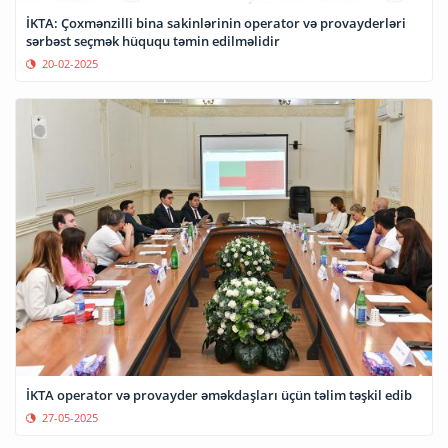
İKTA: Çoxmənzilli bina sakinlərinin operator və provayderləri
sərbəst seçmək hüququ təmin edilməlidir
20-02-2025
İKTA operator və provayder əməkdaşları üçün təlim təşkil edib
27-05-2025