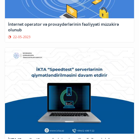
İnternet operator və provayderlərinin fəaliyyəti müzakirə
olunub
22-05-2023