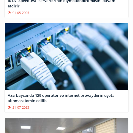
İKTA “Speedtest” serverlərinin qiymətləndirilməsini davam
etdirir
01-05-2025
Azərbaycanda 129 operator və internet provayderin uçota
alınması təmin edilib
21-07-2023