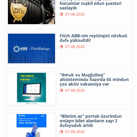
hücumlar təşkil edən şəxsləri
saxlayıb
07-08-2026
Fitch ABB-nin reytinqini növbəti
dəfə yüksəltdi!
07-08-2026
“Əmək və Məşğulluq”
altsistemində hazırda 65 mindən
çox aktiv vakansiya var
07-08-2026
“Biletim.az” portalı üzərindən
onlayn bilet alanların sayı 2
dəfəyədək artıb
07-08-2026