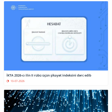
İKTA 2026-cı ilin II rübü üçün şikayət indeksini dərc edib
10-07-2026