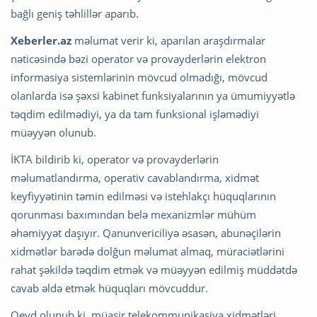
bağlı geniş təhlillər aparıb.
Xeberler.az
məlumat verir ki, aparılan araşdırmalar
nəticəsində bəzi operator və provayderlərin elektron
informasiya sistemlərinin mövcud olmadığı, mövcud
olanlarda isə şəxsi kabinet funksiyalarının ya ümumiyyətlə
təqdim edilmədiyi, ya da tam funksional işləmədiyi
müəyyən olunub.
İKTA bildirib ki, operator və provayderlərin
məlumatlandırma, operativ cavablandırma, xidmət
keyfiyyətinin təmin edilməsi və istehlakçı hüquqlarının
qorunması baxımından belə mexanizmlər mühüm
əhəmiyyət daşıyır. Qanunvericiliyə əsasən, abunəçilərin
xidmətlər barədə dolğun məlumat almaq, müraciətlərini
rahat şəkildə təqdim etmək və müəyyən edilmiş müddətdə
cavab əldə etmək hüquqları mövcuddur.
Qeyd olunub ki, müasir telekommunikasiya xidmətləri