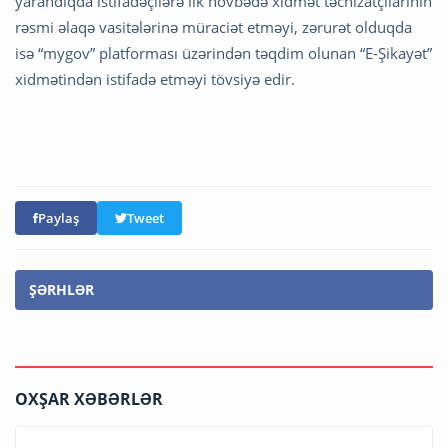
yarandıqda istifadəçilərə ilk növbədə xidmət təchizatçılarının
rəsmi əlaqə vasitələrinə müraciət etməyi, zərurət olduqda
isə “mygov” platforması üzərindən təqdim olunan “E-Şikayət”
xidmətindən istifadə etməyi tövsiyə edir.
Paylaş
Tweet
ŞƏRHLƏR
OXŞAR XƏBƏRLƏR