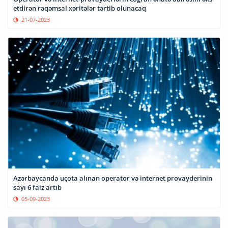
etdirən rəqəmsal xəritələr tərtib olunacaq
21-07-2023
Azərbaycanda uçota alınan operator və internet provayderinin
sayı 6 faiz artıb
05-09-2023