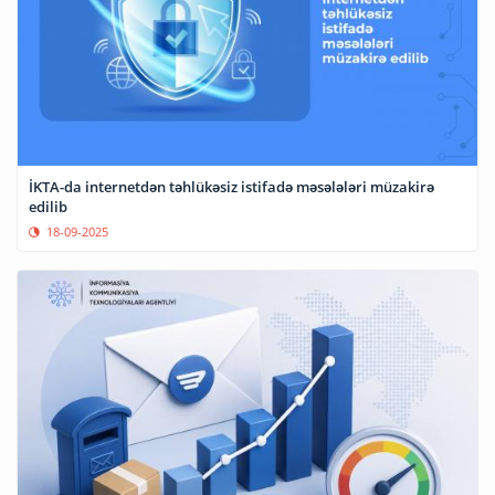
İKTA-da internetdən təhlükəsiz istifadə məsələləri müzakirə
edilib
18-09-2025