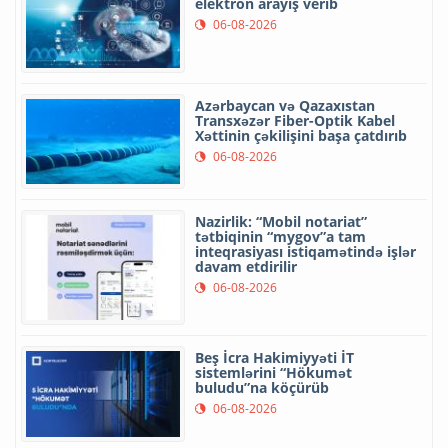
elektron arayış verib
06-08-2026
Azərbaycan və Qazaxıstan
Transxəzər Fiber-Optik Kabel
Xəttinin çəkilişini başa çatdırıb
06-08-2026
Nazirlik: “Mobil notariat”
tətbiqinin “mygov”a tam
inteqrasiyası istiqamətində işlər
davam etdirilir
06-08-2026
Beş İcra Hakimiyyəti İT
sistemlərini “Hökumət
buludu”na köçürüb
06-08-2026