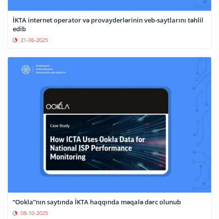
İKTA internet operator və provayderlərinin veb-saytlarını təhlil
edib
21-06-2025
“Ookla”nın saytında İKTA haqqında məqalə dərc olunub
08-10-2025