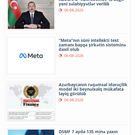
yeni səlahiyyətlər verilib
06-08-2026
“Meta”nın süni intellekti test
zamanı başqa şirkətin sisteminə
daxil olub
06-08-2026
Azərbaycanın rəqəmsal idarəçilik
model iki beynəlxalq mükafata
layiq görülüb
06-08-2026
DSMF 7 ayda 135 minə yaxın