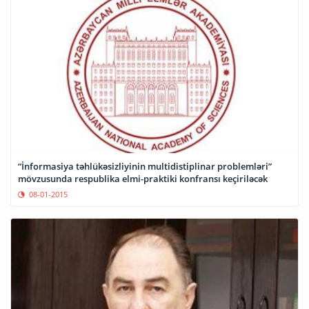
“İnformasiya təhlükəsizliyinin multidistiplinar problemləri”
mövzusunda respublika elmi-praktiki konfransı keçiriləcək
08-01-2015