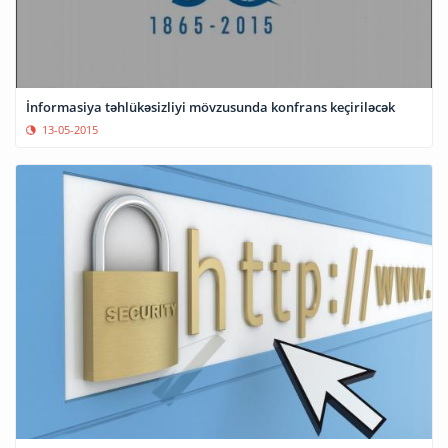
İnformasiya təhlükəsizliyi mövzusunda konfrans keçiriləcək
13-05-2015