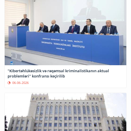
"Kibertəhlükəsizlik və rəqəmsal kriminalistikanın aktual
problemləri" konfransı keçirilib
06-06-2026