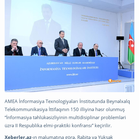
AMEA İnformasiya Texnologiyaları İnstitutunda Beynəlxalq
Telekommunikasiya İttifaqının 150 illiyinə həsr olunmuş
“İnformasiya təhlükəsizliyinin multidisiplinar problemləri
üzrə II Respublika elmi-praktiki konfransı” keçirilir.
Xeberler.az
-ın məlumatına görə, Rabitə və Yüksək