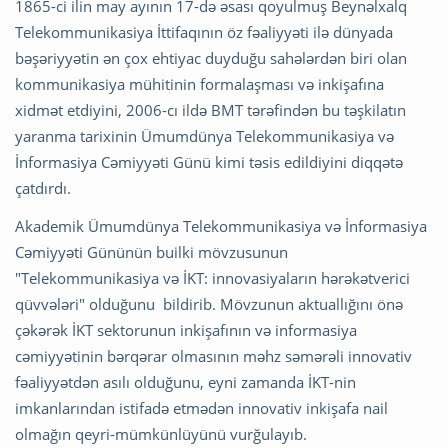
1865-ci ilin may ayının 17-də əsası qoyulmuş Beynəlxalq
Telekommunikasiya İttifaqının öz fəaliyyəti ilə dünyada
bəşəriyyətin ən çox ehtiyac duyduğu sahələrdən biri olan
kommunikasiya mühitinin formalaşması və inkişafına
xidmət etdiyini, 2006-cı ildə BMT tərəfindən bu təşkilatın
yaranma tarixinin Ümumdünya Telekommunikasiya və
İnformasiya Cəmiyyəti Günü kimi təsis edildiyini diqqətə
çatdırdı.
Akademik Ümumdünya Telekommunikasiya və İnformasiya
Cəmiyyəti Gününün builki mövzusunun
"Telekommunikasiya və İKT: innovasiyaların hərəkətverici
qüvvələri" olduğunu bildirib. Mövzunun aktuallığını önə
çəkərək İKT sektorunun inkişafının və informasiya
cəmiyyətinin bərqərar olmasının məhz səmərəli innovativ
fəaliyyətdən asılı olduğunu, eyni zamanda İKT-nin
imkanlarından istifadə etmədən innovativ inkişafa nail
olmağın qeyri-mümkünlüyünü vurğulayıb.