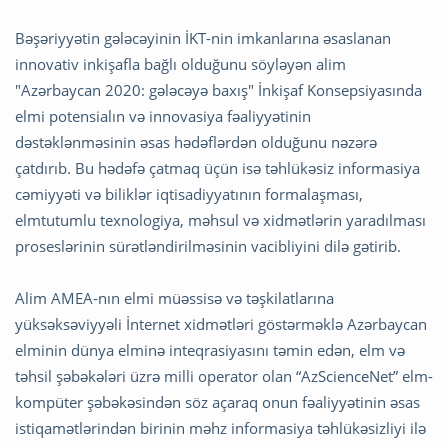
Bəşəriyyətin gələcəyinin İKT-nin imkanlarına əsaslanan
innovativ inkişafla bağlı olduğunu söyləyən alim
"Azərbaycan 2020: gələcəyə baxış" İnkişaf Konsepsiyasında
elmi potensialın və innovasiya fəaliyyətinin
dəstəklənməsinin əsas hədəflərdən olduğunu nəzərə
çatdırıb. Bu hədəfə çatmaq üçün isə təhlükəsiz informasiya
cəmiyyəti və biliklər iqtisadiyyatının formalaşması,
elmtutumlu texnologiya, məhsul və xidmətlərin yaradılması
proseslərinin sürətləndirilməsinin vacibliyini dilə gətirib.
Alim AMEA-nın elmi müəssisə və təşkilatlarına
yüksəksəviyyəli İnternet xidmətləri göstərməklə Azərbaycan
elminin dünya elminə inteqrasiyasını təmin edən, elm və
təhsil şəbəkələri üzrə milli operator olan “AzScienceNet” elm-
kompüter şəbəkəsindən söz açaraq onun fəaliyyətinin əsas
istiqamətlərindən birinin məhz informasiya təhlükəsizliyi ilə