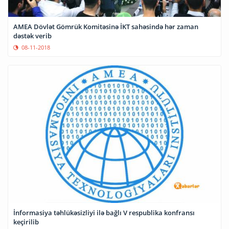
AMEA Dövlət Gömrük Komitəsinə İKT sahəsində hər zaman
dəstək verib
08-11-2018
İnformasiya təhlükəsizliyi ilə bağlı V respublika konfransı
keçirilib