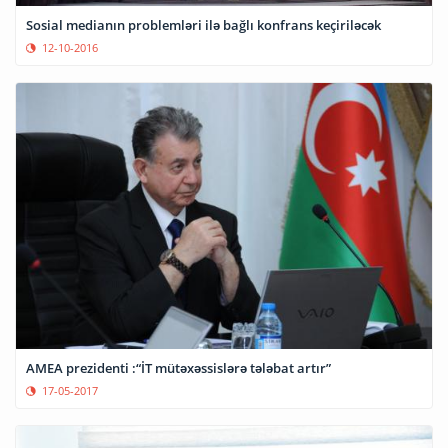
Sosial medianın problemləri ilə bağlı konfrans keçiriləcək
12-10-2016
AMEA prezidenti :“İT mütəxəssislərə tələbat artır”
17-05-2017