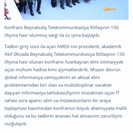
Konfrans Beynəlxalq Telekommunikasiya İttifaqının 150
illiyinə həsr olunmuş sərgi ilə öz işinə başlayıb.
Tədbiri giriş sözü ilə açan AMEA-nın prezidenti, akademik
Akif Əlizadə Beynəlxalq Telekommunikasiya İttifaqının 150
illiyinə həsr olunan konfransı Azərbaycan elmi ictimaiyyəti
üçün mühüm hadisə kimi qiymətləndirib. Müasir dövrün
qlobal informasiya cəmiyyətinin ən aktual elmi
problemlərindən biri olan və multidisiplinar xarakter
daşıyan informasiya təhlükəsizliyinin müzakirəsi üçün İT
sahəsi üzrə aparıcı alim və mütəxəssislərin bir araya
toplaşması baxımından konfransın böyük əhəmiyyətə malik
olduğunu və bu tədbirin ənənəvi hal almasının zəruriliyini
vurğulayıb.