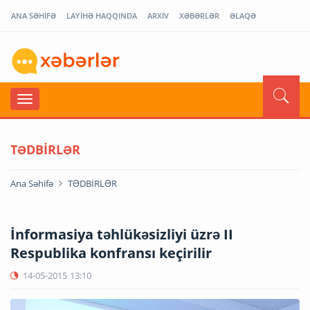
ANA SƏHİFƏ
LAYİHƏ HAQQINDA
ARXİV
XƏBƏRLƏR
ƏLAQƏ
TƏDBİRLƏR
Ana Səhifə
TƏDBİRLƏR
İnformasiya təhlükəsizliyi üzrə II
Respublika konfransı keçirilir
14-05-2015
13:10