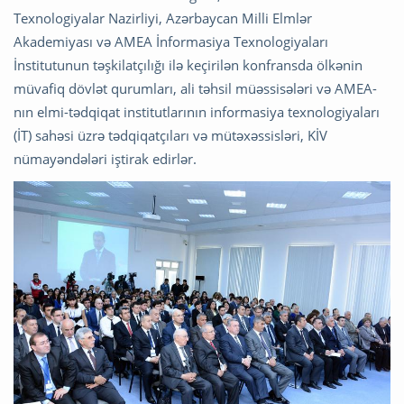
Texnologiyalar Nazirliyi, Azərbaycan Milli Elmlər
Akademiyası və AMEA İnformasiya Texnologiyaları
İnstitutunun təşkilatçılığı ilə keçirilən konfransda ölkənin
müvafiq dövlət qurumları, ali təhsil müəssisələri və AMEA-
nın elmi-tədqiqat institutlarının informasiya texnologiyaları
(İT) sahəsi üzrə tədqiqatçıları və mütəxəssisləri, KİV
nümayəndələri iştirak edirlər.