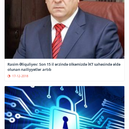
Rasim Əliquliyev: Son 15 il ərzində ölkəmizdə İKT sahəsində əldə
olunan nailiyyətlər artıb
17-12-2018