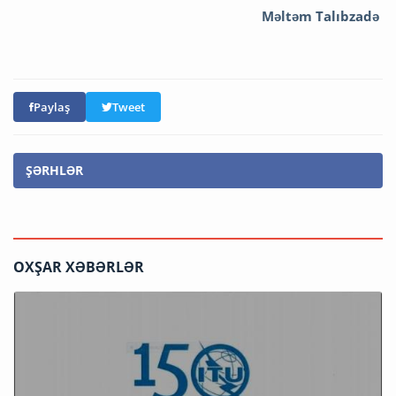
Məltəm Talıbzadə
Paylaş
Tweet
ŞƏRHLƏR
OXŞAR XƏBƏRLƏR