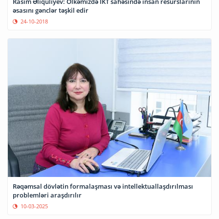
Rasim Əliquliyev: Ölkəmizdə İKT sahəsində insan resurslarının
əsasını gənclər təşkil edir
24-10-2018
Rəqəmsal dövlətin formalaşması və intellektuallaşdırılması
problemləri araşdırılır
10-03-2025