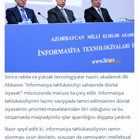
Sonra rabitə və yüksək texnologiyalar naziri, akademik Əli
Abbasov "İnformasiya təhlükəsizliyi sahəsində dövlət
siyasəti" mövzusunda məruzə ilə çıxış edib. İnformasiya
təhlükəsizliyinin lazımi səviyyədə təmin edilməsinin dövlət
siyasətinin prioritet məsələlərindən biri olduğunu və bu
istiqamətdə məqsədyönlü işlər aparıldığını diqqətə çatdırıb.
Nazir qeyd edib ki, informasiya təhlükəsizliyinin təmin
olunması üçün dövlətin, xüsusən də cəmiyyətin intellektual