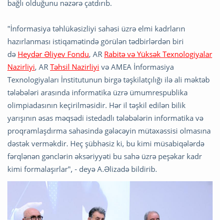
bağlı olduğunu nəzərə çatdırıb.
"İnformasiya təhlükəsizliyi sahəsi üzrə elmi kadrların
hazırlanması istiqamətində görülən tədbirlərdən biri
də
Heydər Əliyev Fondu
, AR
Rabitə və Yüksək Texnologiyalar
Nazirliyi
, AR
Təhsil Nazirliyi
və AMEA İnformasiya
Texnologiyaları İnstitutunun birgə təşkilatçılığı ilə ali məktəb
tələbələri arasında informatika üzrə ümumrespublika
olimpiadasının keçirilməsidir. Hər il təşkil edilən bilik
yarışının əsas məqsədi istedadlı tələbələrin informatika və
proqramlaşdırma sahəsində gələcəyin mütəxəssisi olmasına
dəstək verməkdir. Heç şübhəsiz ki, bu kimi müsabiqələrdə
fərqlənən gənclərin əksəriyyəti bu sahə üzrə peşəkar kadr
kimi formalaşırlar", - deyə A.Əlizadə bildirib.