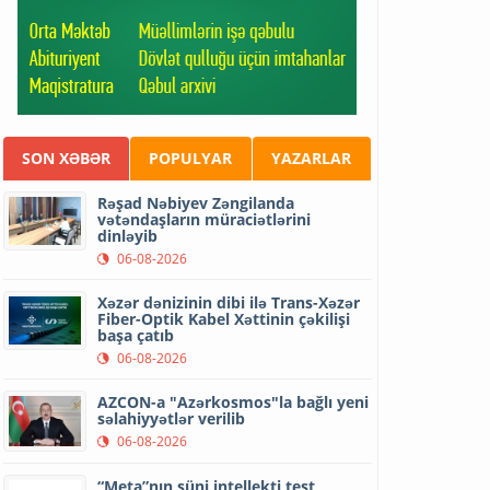
SON XƏBƏR
POPULYAR
YAZARLAR
Rəşad Nəbiyev Zəngilanda
vətəndaşların müraciətlərini
dinləyib
06-08-2026
Xəzər dənizinin dibi ilə Trans-Xəzər
Fiber-Optik Kabel Xəttinin çəkilişi
başa çatıb
06-08-2026
AZCON-a "Azərkosmos"la bağlı yeni
səlahiyyətlər verilib
06-08-2026
“Meta”nın süni intellekti test