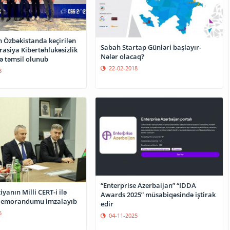
 Özbəkistanda keçirilən
Sabah Startap Günləri başlayır-
asiya Kibertəhlükəsizlik
Nələr olacaq?
 təmsil olunub
22-02-2018
3
“Enterprise Azerbaijan” “IDDA
yanın Milli CERT-i ilə
Awards 2025” müsabiqəsində iştirak
emorandumu imzalayıb
edir
5
04-11-2025