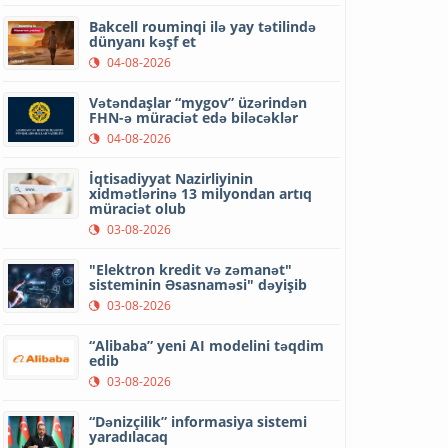
Bakcell rouminqi ilə yay tətilində
dünyanı kəşf et
04-08-2026
Vətəndaşlar “mygov” üzərindən
FHN-ə müraciət edə biləcəklər
04-08-2026
İqtisadiyyat Nazirliyinin
xidmətlərinə 13 milyondan artıq
müraciət olub
03-08-2026
"Elektron kredit və zəmanət"
sisteminin Əsasnaməsi" dəyişib
03-08-2026
“Alibaba” yeni AI modelini təqdim
edib
03-08-2026
“Dənizçilik” informasiya sistemi
yaradılacaq