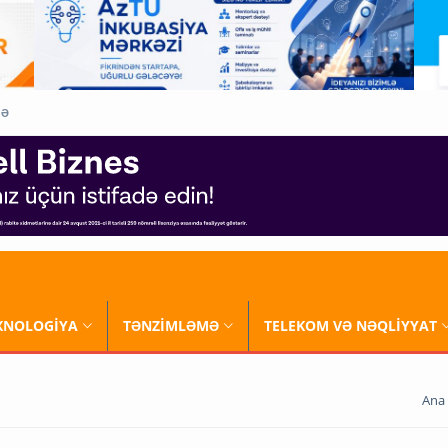
QƏ
XNOLOGİYA
TƏNZİMLƏMƏ
TELEKOM VƏ NƏQLİYYAT
Ana 