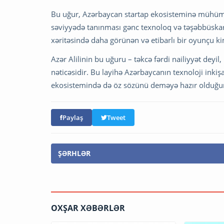
Bu uğur, Azərbaycan startap ekosisteminə mühüm t
səviyyədə tanınması gənc texnoloq və təşəbbüska
xəritəsində daha görünən və etibarlı bir oyunçu k
Azər Alilinin bu uğuru – təkcə fərdi nailiyyət dey
nəticəsidir. Bu layihə Azərbaycanın texnoloji inkişa
ekosistemində də öz sözünü deməyə hazır olduğun
Paylaş
Tweet
ŞƏRHLƏR
OXŞAR XƏBƏRLƏR