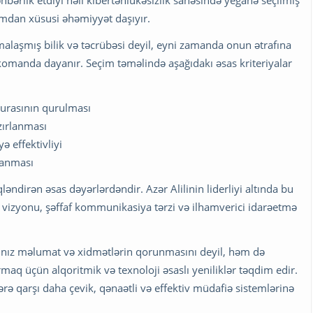
xımdan xüsusi əhəmiyyət daşıyır.
rmalaşmış bilik və təcrübəsi deyil, eyni zamanda onun ətrafına
ı komanda dayanır. Seçim təməlində aşağıdakı əsas kriteriyalar
kturasının qurulması
zırlanması
ə effektivliyi
rlanması
əndirən əsas dəyərlərdəndir. Azər Alilinin liderliyi altında bu
k vizyonu, şəffaf kommunikasiya tərzi və ilhamverici idarəetmə
alnız məlumat və xidmətlərin qorunmasını deyil, həm də
ırmaq üçün alqoritmik və texnoloji əsaslı yeniliklər təqdim edir.
ə qarşı daha çevik, qənaətli və effektiv müdafiə sistemlərinə