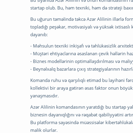
startap olub. Bu, həm texniki, həm də strateji ba
Bu uğurun təməlində təkcə Azər Alilinin illərlə fo
topladığı peşəkar, motivasiyalı və yüksək ixtisasl
dayanıb:
- Məhsulun texniki inkişafı və təhlükəsizlik arxite
- Müştəri ehtiyaclarına əsaslanan çevik həllərin ha
- Biznes modellərinin optimallaşdırılması və maliyy
- Beynəlxalq bazarlara çıxış strategiyalarının hazı
Komanda ruhu və qarşılıqlı etimad bu layihəni fərql
kollektivi bir araya gətirən əsas faktor onun böyü
yanaşmasıdır.
Azər Alilinin komandasının yaratdığı bu startap y
biznesin dayanıqlığını və rəqabət qabiliyyətini art
Bu platforma sayəsində müəssisələr kibertəhlükələr
malik olurlar.