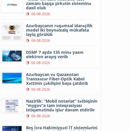
zamanı başqa şirkətin sisteminə
daxil olub
06-08-2026
Azərbaycanın rəqəmsal idarəçilik
model iki beynəlxalq mükafata
layiq görülüb
06-08-2026
DSMF 7 ayda 135 minə yaxın
elektron arayış verib
06-08-2026
Azərbaycan və Qazaxıstan
Transxəzər Fiber-Optik Kabel
Xəttinin çəkilişini başa çatdırıb
06-08-2026
Nazirlik: “Mobil notariat” tətbiqinin
“mygov”a tam inteqrasiyası
istiqamətində işlər davam etdirilir
06-08-2026
Beş İcra Hakimiyyəti İT sistemlərini