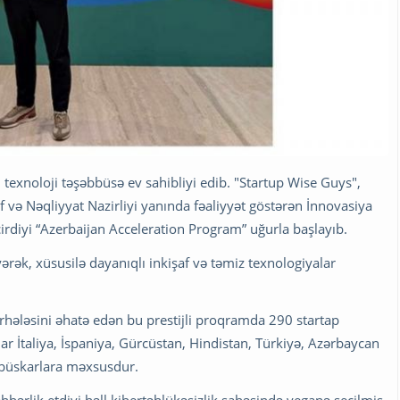
texnoloji təşəbbüsə ev sahibliyi edib. "Startup Wise Guys",
və Nəqliyyat Nazirliyi yanında fəaliyyət göstərən İnnovasiya
irdiyi “Azerbaijan Acceleration Program” uğurla başlayıb.
rək, xüsusilə dayanıqlı inkişaf və təmiz texnologiyalar
rhələsini əhatə edən bu prestijli proqramda 290 startap
r İtaliya, İspaniya, Gürcüstan, Hindistan, Türkiyə, Azərbaycan
bbüskarlara məxsusdur.
bərlik etdiyi həll kibertəhlükəsizlik sahəsində yeganə seçilmiş