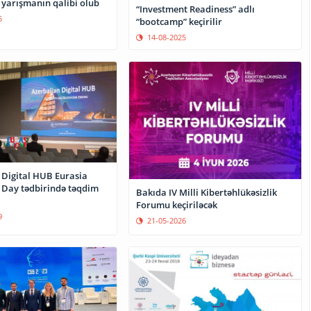
 yarışmanın qalibi olub
“Investment Readiness” adlı
5
“bootcamp” keçirilir
14-08-2025
 Digital HUB Eurasia
 Day tədbirində təqdim
Bakıda IV Milli Kibertəhlükəsizlik
Forumu keçiriləcək
9
21-05-2026