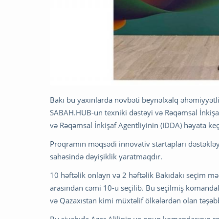
Bakı bu yaxınlarda növbəti beynəlxalq əhəmiyyətli 
SABAH.HUB-un texniki dəstəyi və Rəqəmsal İnkişaf 
və Rəqəmsal İnkişaf Agentliyinin (IDDA) həyata keç
Proqramın məqsədi innovativ startapları dəstəkləyə
sahəsində dəyişiklik yaratmaqdır.
10 həftəlik onlayn və 2 həftəlik Bakıdakı seçim mə
arasından cəmi 10-u seçilib. Bu seçilmiş komandala
və Qazaxıstan kimi müxtəlif ölkələrdən olan təşə
Bu siyahıda Azər Alilinin və onun komandasının rəh