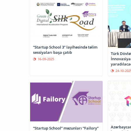
“Startup School 3” layihəsində təlim
sessiyaları başa çatıb
Türk Dövlət
İnnovasiya
16-09-2025
yaradılaca
24-10-202
Azərbaycanl
“Startup School” məzunları “Failory”