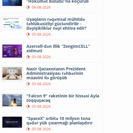
“Hökumət buludu”na köçürüb
06-08-2026
Uşaqların rəqəmsal mühitdə
təhlükəsizliyi gücləndirilir -
Dəyişikliklər nəyi ehtiva edir?
05-08-2026
Azercell-dən illik “ZengimCELL”
xidməti
05-08-2026
Nazir Qazaxıstanın Prezident
Administrasiyası rəhbərinin
müavini ilə görüşüb
05-08-2026
"Falcon 9" raketinin bir hissəsi Ayla
toqquşacaq
05-08-2026
“SpaceX” orbitə 10 milyon tona
qədər yük çıxarmağı planlaşdırır
05-08-2026