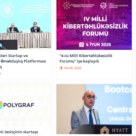
ləri Startap və
“4-cü Milli Kibertəhlükəsizlik
 Əməkdaşlıq Platforması
Forumu” işə başlayıb
q
04-06-2026
5
ı təsisçinin startapı