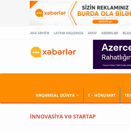
ANA SƏHİFƏ
LAYİHƏ HAQQINDA
ARXİV
XƏBƏRLƏR
ƏLA
RƏQƏMSAL DÜNYA
E - HÖKUMƏT
TE
İNNOVASİYA VƏ STARTAP