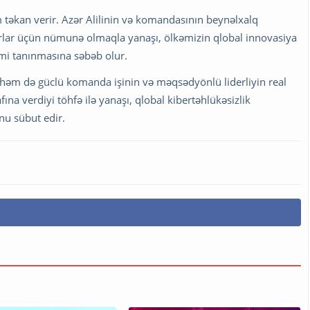
əkan verir. Azər Alilinin və komandasının beynəlxalq
rlar üçün nümunə olmaqla yanaşı, ölkəmizin qlobal innovasiya
imi tanınmasına səbəb olur.
il, həm də güclü komanda işinin və məqsədyönlü liderliyin real
fına verdiyi töhfə ilə yanaşı, qlobal kibertəhlükəsizlik
u sübut edir.