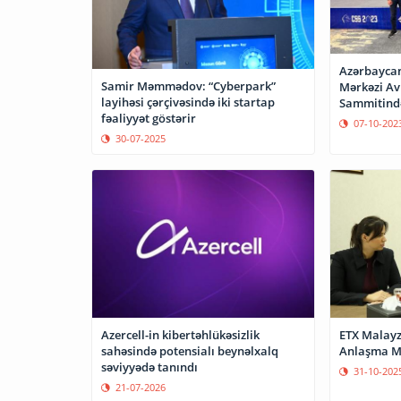
Azərbaycan
Samir Məmmədov: “Cyberpark”
Mərkəzi Avr
layihəsi çərçivəsində iki startap
Sammitində
fəaliyyət göstərir
07-10-202
30-07-2025
Azercell-in kibertəhlükəsizlik
ETX Malayzi
sahəsində potensialı beynəlxalq
Anlaşma M
səviyyədə tanındı
31-10-202
21-07-2026