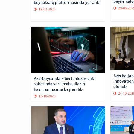
beynəlxalq
beynəlxalq platformasında yer alıb
29-08-202
19-02-2026
Azerbaijan
Azərbaycanda kibertəhlükəsizlik
İnnovation
sahəsində yerli məhsulların
olunub
hazırlanmasına başlanılıb
24-10-201
13-10-2023