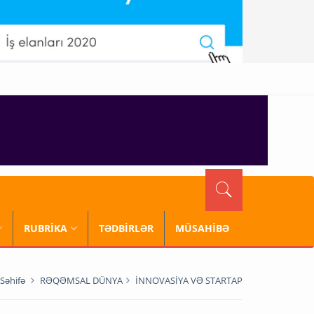
RUBRİKA
TƏDBİRLƏR
MÜSAHİBƏ
Səhifə
RƏQƏMSAL DÜNYA
İNNOVASİYA VƏ STARTAP