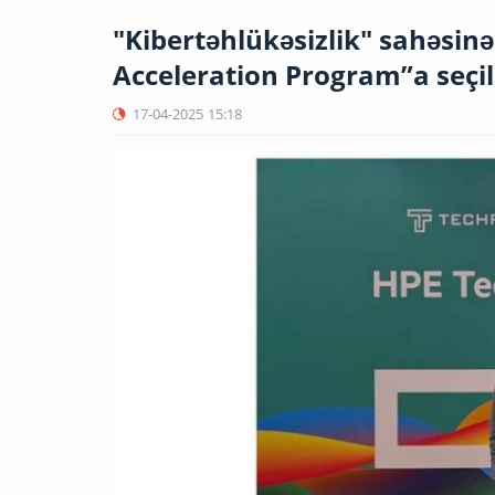
"Kibertəhlükəsizlik" sahəsinə
Acceleration Program”a seçil
17-04-2025
15:18