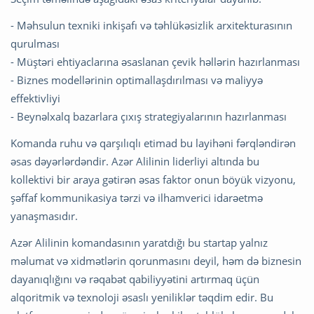
- Məhsulun texniki inkişafı və təhlükəsizlik arxitekturasının
qurulması
- Müştəri ehtiyaclarına əsaslanan çevik həllərin hazırlanması
- Biznes modellərinin optimallaşdırılması və maliyyə
effektivliyi
- Beynəlxalq bazarlara çıxış strategiyalarının hazırlanması
Komanda ruhu və qarşılıqlı etimad bu layihəni fərqləndirən
əsas dəyərlərdəndir. Azər Alilinin liderliyi altında bu
kollektivi bir araya gətirən əsas faktor onun böyük vizyonu,
şəffaf kommunikasiya tərzi və ilhamverici idarəetmə
yanaşmasıdır.
Azər Alilinin komandasının yaratdığı bu startap yalnız
məlumat və xidmətlərin qorunmasını deyil, həm də biznesin
dayanıqlığını və rəqabət qabiliyyətini artırmaq üçün
alqoritmik və texnoloji əsaslı yeniliklər təqdim edir. Bu