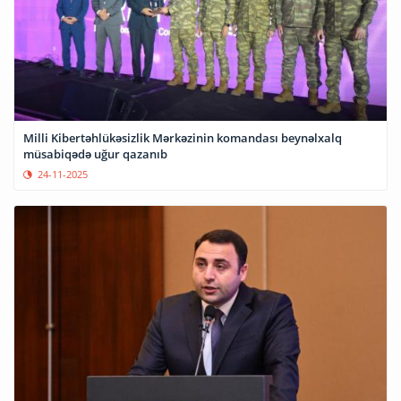
Milli Kibertəhlükəsizlik Mərkəzinin komandası beynəlxalq
müsabiqədə uğur qazanıb
24-11-2025