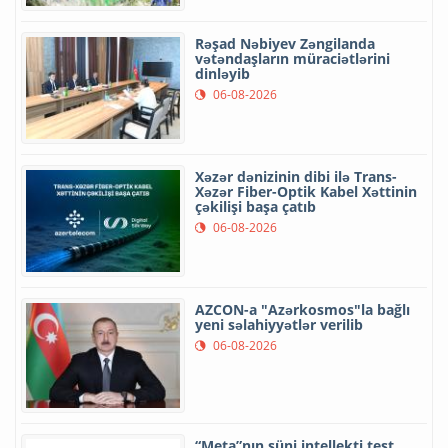
Rəşad Nəbiyev Zəngilanda
vətəndaşların müraciətlərini
dinləyib
06-08-2026
Xəzər dənizinin dibi ilə Trans-
Xəzər Fiber-Optik Kabel Xəttinin
çəkilişi başa çatıb
06-08-2026
AZCON-a "Azərkosmos"la bağlı
yeni səlahiyyətlər verilib
06-08-2026
“Meta”nın süni intellekti test