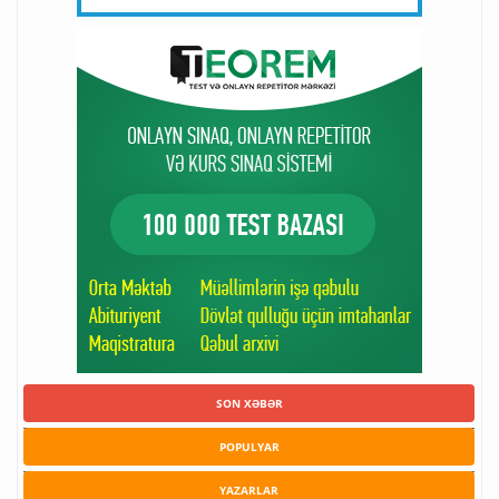
SON XƏBƏR
POPULYAR
YAZARLAR