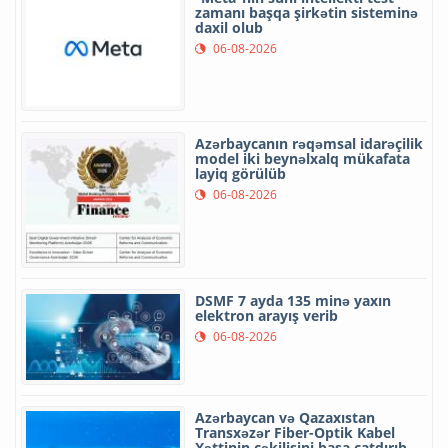
zamanı başqa şirkətin sisteminə
daxil olub
06-08-2026
Azərbaycanın rəqəmsal idarəçilik
model iki beynəlxalq mükafata
layiq görülüb
06-08-2026
DSMF 7 ayda 135 minə yaxın
elektron arayış verib
06-08-2026
Azərbaycan və Qazaxıstan
Transxəzər Fiber-Optik Kabel
Xəttinin çəkilişini başa çatdırıb