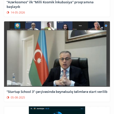
“Azərkosmos” ilk “Milli Kosmik İnkubasiya” proqramına
başlayıb
14-05-2026
“Startup School 3” çərçivəsində beynəlxalq təlimlərə start verilib
05-08-2025