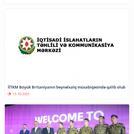
İİTKM Böyük Britaniyanın beynəlxalq müsabiqəsində qalib olub
13-10-2025