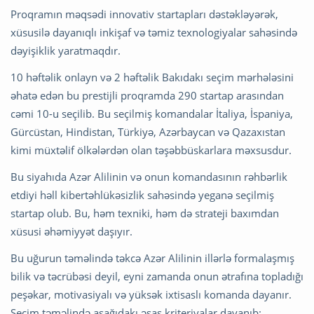
Proqramın məqsədi innovativ startapları dəstəkləyərək,
xüsusilə dayanıqlı inkişaf və təmiz texnologiyalar sahəsində
dəyişiklik yaratmaqdır.
10 həftəlik onlayn və 2 həftəlik Bakıdakı seçim mərhələsini
əhatə edən bu prestijli proqramda 290 startap arasından
cəmi 10-u seçilib. Bu seçilmiş komandalar İtaliya, İspaniya,
Gürcüstan, Hindistan, Türkiyə, Azərbaycan və Qazaxıstan
kimi müxtəlif ölkələrdən olan təşəbbüskarlara məxsusdur.
Bu siyahıda Azər Alilinin və onun komandasının rəhbərlik
etdiyi həll kibertəhlükəsizlik sahəsində yeganə seçilmiş
startap olub. Bu, həm texniki, həm də strateji baxımdan
xüsusi əhəmiyyət daşıyır.
Bu uğurun təməlində təkcə Azər Alilinin illərlə formalaşmış
bilik və təcrübəsi deyil, eyni zamanda onun ətrafına topladığı
peşəkar, motivasiyalı və yüksək ixtisaslı komanda dayanır.
Seçim təməlində aşağıdakı əsas kriteriyalar dayanıb: