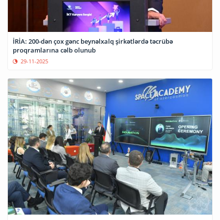
İRİA: 200-dən çox gənc beynəlxalq şirkətlərdə təcrübə
proqramlarına cəlb olunub
29-11-2025