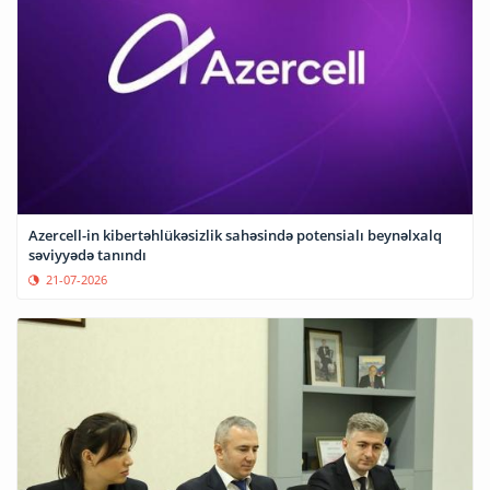
Azercell-in kibertəhlükəsizlik sahəsində potensialı beynəlxalq
səviyyədə tanındı
21-07-2026