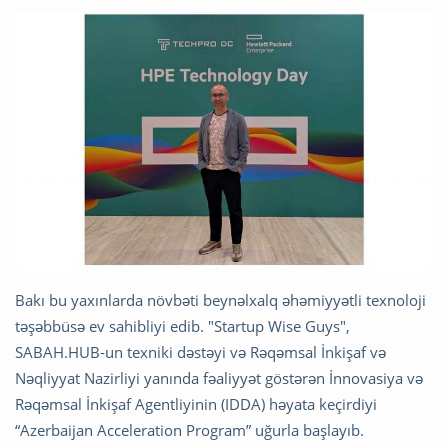
Bakı bu yaxınlarda növbəti beynəlxalq əhəmiyyətli texnoloji
təşəbbüsə ev sahibliyi edib. "Startup Wise Guys",
SABAH.HUB-un texniki dəstəyi və Rəqəmsal İnkişaf və
Nəqliyyat Nazirliyi yanında fəaliyyət göstərən İnnovasiya və
Rəqəmsal İnkişaf Agentliyinin (IDDA) həyata keçirdiyi
“Azerbaijan Acceleration Program” uğurla başlayıb.