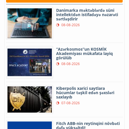
Danimarka məktəblərdə süni
intellektdən istifadəyə nəzarəti
sərtləşdirir
08-08-2026
“Azərkosmos”un KOSMİK
Akademiyası mükafata layiq
görülüb
08-08-2026
Kiberpolis xarici saytlara
hücumlar təşkil edən şəxsləri
saxlayıb
07-08-2026
Fitch ABB-nin reytinqini növbəti
dəfə yüksəltdi!