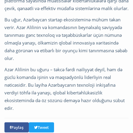
platforma sayəsində müəssisələr kibertəhlükələrə qarşı daha
çevik, qənaətli və effektiv müdafiə sistemlərinə malik olurlar.
Bu uğur, Azərbaycan startap ekosisteminə mühüm təkan
verir. Azər Alilinin və komandasının beynəlxalq səviyyədə
tanınması gənc texnoloq və təşəbbüskarlar üçün nümunə
olmaqla yanaşı, ölkəmizin qlobal innovasiya xəritəsində
daha görünən və etibarlı bir oyunçu kimi tanınmasına səbəb
olur.
Azər Alilinin bu uğuru – təkcə fərdi nailiyyət deyil, həm də
güclü komanda işinin və məqsədyönlü liderliyin real
nəticəsidir. Bu layihə Azərbaycanın texnoloji inkişafına
verdiyi töhfə ilə yanaşı, qlobal kibertəhlükəsizlik
ekosistemində də öz sözünü deməyə hazır olduğunu sübut
edir.
Paylaş
Tweet