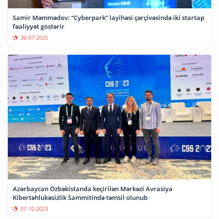
Samir Məmmədov: “Cyberpark” layihəsi çərçivəsində iki startap
fəaliyyət göstərir
30-07-2025
Azərbaycan Özbəkistanda keçirilən Mərkəzi Avrasiya
Kibertəhlükəsizlik Sammitində təmsil olunub
07-10-2023