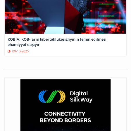
KOBİA: KOB-ların kibertəhlükəsizliyinin təmin edilməsi
əhəmiyyət daşıyır
09-10-2025