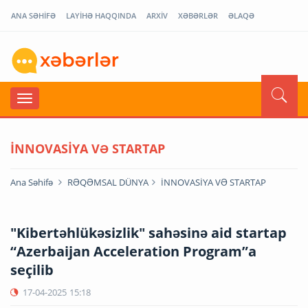
ANA SƏHİFƏ
LAYİHƏ HAQQINDA
ARXİV
XƏBƏRLƏR
ƏLAQƏ
İNNOVASİYA VƏ STARTAP
Ana Səhifə
RƏQƏMSAL DÜNYA
İNNOVASİYA VƏ STARTAP
"Kibertəhlükəsizlik" sahəsinə aid startap
“Azerbaijan Acceleration Program”a
seçilib
17-04-2025
15:18