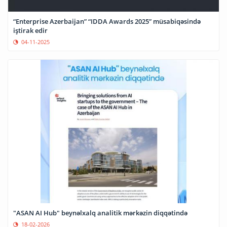
“Enterprise Azerbaijan” “IDDA Awards 2025” müsabiqəsində
iştirak edir
04-11-2025
"ASAN AI Hub" beynəlxalq analitik mərkəzin diqqətində
18-02-2026