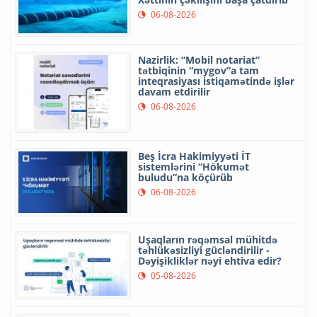
06-08-2026
Nazirlik: “Mobil notariat”
tətbiqinin “mygov”a tam
inteqrasiyası istiqamətində işlər
davam etdirilir
06-08-2026
Beş İcra Hakimiyyəti İT
sistemlərini “Hökumət
buludu”na köçürüb
06-08-2026
Uşaqların rəqəmsal mühitdə
təhlükəsizliyi gücləndirilir -
Dəyişikliklər nəyi ehtiva edir?
05-08-2026