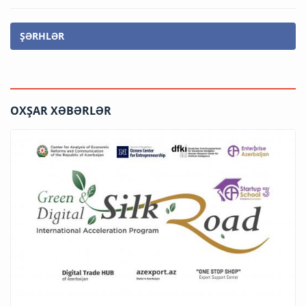
ŞƏRHLƏR
OXŞAR XƏBƏRLƏR