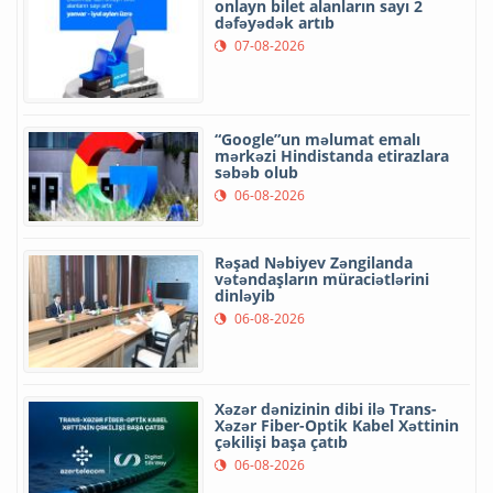
onlayn bilet alanların sayı 2
dəfəyədək artıb
07-08-2026
“Google”un məlumat emalı
mərkəzi Hindistanda etirazlara
səbəb olub
06-08-2026
Rəşad Nəbiyev Zəngilanda
vətəndaşların müraciətlərini
dinləyib
06-08-2026
Xəzər dənizinin dibi ilə Trans-
Xəzər Fiber-Optik Kabel Xəttinin
çəkilişi başa çatıb
06-08-2026