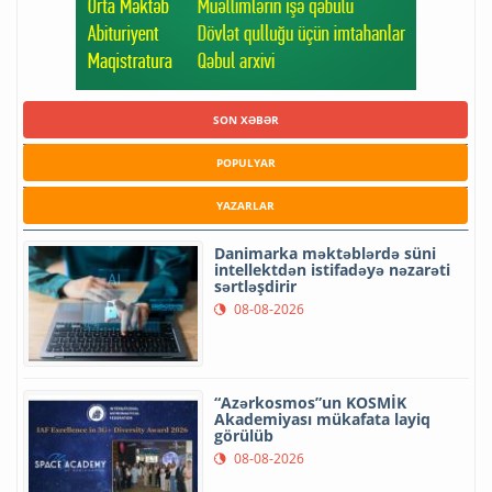
SON XƏBƏR
POPULYAR
YAZARLAR
Danimarka məktəblərdə süni
intellektdən istifadəyə nəzarəti
sərtləşdirir
08-08-2026
“Azərkosmos”un KOSMİK
Akademiyası mükafata layiq
görülüb
08-08-2026