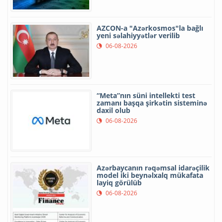
AZCON-a "Azərkosmos"la bağlı
yeni səlahiyyətlər verilib
06-08-2026
“Meta”nın süni intellekti test
zamanı başqa şirkətin sisteminə
daxil olub
06-08-2026
Azərbaycanın rəqəmsal idarəçilik
model iki beynəlxalq mükafata
layiq görülüb
06-08-2026