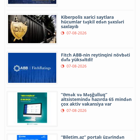
Kiberpolis xarici saytlara
hücumlar təşkil edən şəxsləri
saxlayıb
07-08-2026
Fitch ABB-nin reytinqini növbəti
dəfə yüksəltdi!
07-08-2026
“Əmək və Məşğulluq”
altsistemində hazırda 65 mindən
çox aktiv vakansiya var
07-08-2026
“Biletim.az” portalı üzərindən