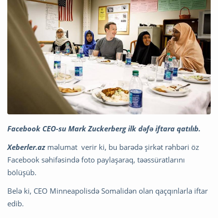
Facebook CEO-su Mark Zuckerberg ilk dəfə iftara qatılıb.
Xeberler.az
məlumat verir ki, bu barədə şirkət rəhbəri öz
Facebook səhifəsində foto paylaşaraq, təəssüratlarını
bölüşüb.
Belə ki, CEO Minneapolisdə Somalidən olan qaçqınlarla iftar
edib.