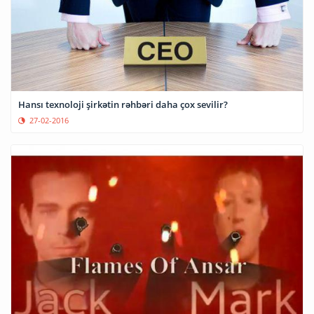
Hansı texnoloji şirkətin rəhbəri daha çox sevilir?
27-02-2016