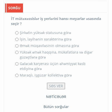
SORĞU
İT mütəxəssislər iş yerlərini hansı meyarlar əsasında
seçir ?
Şirkətin yüksək statusuna görə
İşin, layihənin xarakterinə görə
Əmək müqaviləsinin olmasına görə
Yüksək əmək haqqına, mükafatlara və digər
güzəştlərə görə
Gələcək karyerası üçün əhəmiyyət kəsb
etdiyinə görə
Maraqlı, işgüzar kollektivə görə
NƏTİCƏLƏR
Bütün sorğular