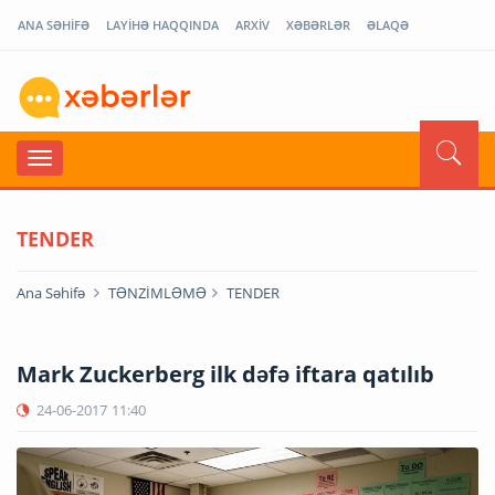
ANA SƏHİFƏ
LAYİHƏ HAQQINDA
ARXİV
XƏBƏRLƏR
ƏLAQƏ
TENDER
Ana Səhifə
TƏNZİMLƏMƏ
TENDER
Mark Zuckerberg ilk dəfə iftara qatılıb
24-06-2017
11:40