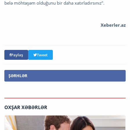
belə möhtəşəm olduğunu bir daha xatırladırsınız".
Xeberler.az
Paylaş
Tweet
ŞƏRHLƏR
OXŞAR XƏBƏRLƏR