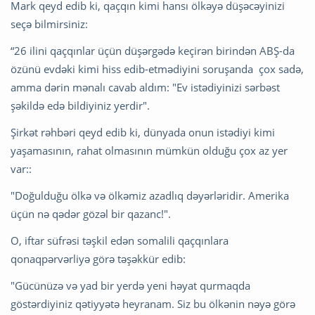
Mark qeyd edib ki, qaçqın kimi hansı ölkəyə düşəcəyinizi
seçə bilmirsiniz:
“26 ilini qaçqınlar üçün düşərgədə keçirən birindən ABŞ-da
özünü evdəki kimi hiss edib-etmədiyini soruşanda çox sadə,
amma dərin mənalı cavab aldım: "Ev istədiyinizi sərbəst
şəkildə edə bildiyiniz yerdir".
Şirkət rəhbəri qeyd edib ki, dünyada onun istədiyi kimi
yaşamasının, rahat olmasının mümkün olduğu çox az yer
var::
"Doğulduğu ölkə və ölkəmiz azadlıq dəyərləridir. Amerika
üçün nə qədər gözəl bir qazanc!".
O, iftar süfrəsi təşkil edən somalili qaçqınlara
qonaqpərvərliyə görə təşəkkür edib:
"Gücünüzə və yad bir yerdə yeni həyat qurmaqda
göstərdiyiniz qətiyyətə heyranam. Siz bu ölkənin nəyə görə