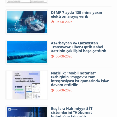
DSMF 7 ayda 135 minə yaxın
elektron arayış verib
06-08-2026
Azərbaycan və Qazaxıstan
Transxəzər Fiber-Optik Kabel
Xəttinin çəkilişini başa çatdırıb
06-08-2026
Nazirlik: “Mobil notariat”
tətbiqinin “mygov”a tam
inteqrasiyası istiqamətində işlər
davam etdirilir
06-08-2026
Beş İcra Hakimiyyəti İT
sistemlərini “Hökumət
buludu”na köçürüb