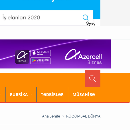
RUBRİKA
TƏDBİRLƏR
MÜSAHİBƏ
Ana Səhifə
RƏQƏMSAL DÜNYA