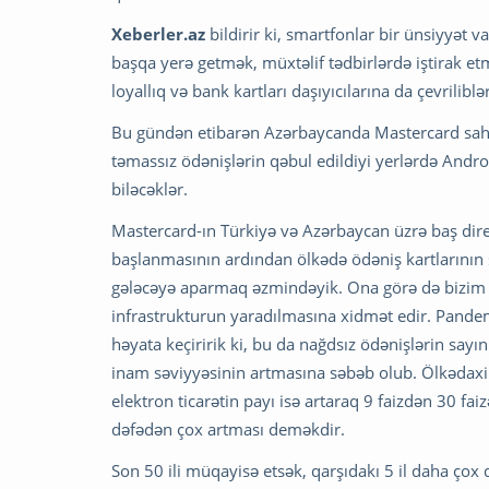
Xeberler.az
bildirir ki, smartfonlar bir ünsiyyət v
başqa yerə getmək, müxtəlif tədbirlərdə iştirak etm
loyallıq və bank kartları daşıyıcılarına da çevriliblər
Bu gündən etibarən Azərbaycanda Mastercard sahib
təmassız ödənişlərin qəbul edildiyi yerlərdə Android 
biləcəklər.
Mastercard-ın Türkiyə və Azərbaycan üzrə baş di
başlanmasının ardından ölkədə ödəniş kartlarının sa
gələcəyə aparmaq əzmindəyik. Ona görə də bizim 
infrastrukturun yaradılmasına xidmət edir. Pandem
həyata keçiririk ki, bu da nağdsız ödənişlərin sayı
inam səviyyəsinin artmasına səbəb olub. Ölkədaxi
elektron ticarətin payı isə artaraq 9 faizdən 30 fai
dəfədən çox artması deməkdir.
Son 50 ili müqayisə etsək, qarşıdakı 5 il daha çox d