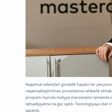
Rəqəmsal ödənişləri gündəlik həyatın bir parçası
rəqəmsallaşdırılması proseslərinə rəhbərlik etmək
proqramı hazırda maliyyə mənzərəsini tamamilə dəy
iqtisadiyyatına isə güc qatıb. Texnologiyaya olan 
qazanıb.