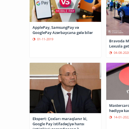
ApplePay, SamsungPay və
GooglePay Azərbaycana gələ bilər
01-11-2019
Bravoda Ma
Lexusla get
04-08-202
Mastercard
hədiyyə ka
14-01-202
Ekspert: Çoxları maraqlanır ki,
Google Pay istifadəçiyə hansı
üstünlüyü qazandıracaq ?