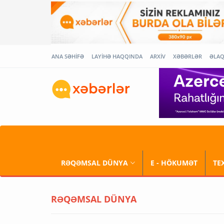
ANA SƏHİFƏ
LAYİHƏ HAQQINDA
ARXİV
XƏBƏRLƏR
ƏLA
RƏQƏMSAL DÜNYA
E - HÖKUMƏT
TE
RƏQƏMSAL DÜNYA