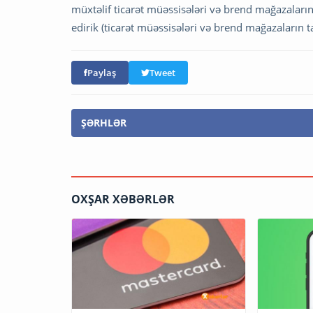
müxtəlif ticarət müəssisələri və brend mağazaları
edirik (ticarət müəssisələri və brend mağazaların t
Paylaş
Tweet
ŞƏRHLƏR
OXŞAR XƏBƏRLƏR