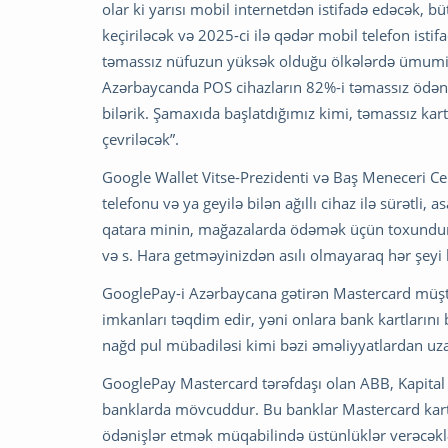
olar ki yarısı mobil internetdən istifadə edəcək, b
keçiriləcək və 2025-ci ilə qədər mobil telefon istif
təmassız nüfuzun yüksək olduğu ölkələrdə ümumi t
Azərbaycanda POS cihazların 82%-i təmassız ödəniş
bilərik. Şamaxıda başlatdığımız kimi, təmassız kart
çevriləcək”.
Google Wallet Vitse-Prezidenti və Baş Meneceri Ce
telefonu və ya geyilə bilən ağıllı cihaz ilə sürətli
qatara minin, mağazalarda ödəmək üçün toxundurun, 
və s. Hara getməyinizdən asılı olmayaraq hər şeyi
GooglePay-i Azərbaycana gətirən Mastercard müştər
imkanları təqdim edir, yəni onlara bank kartlarını
nağd pul mübadiləsi kimi bəzi əməliyyatlardan u
GooglePay Mastercard tərəfdaşı olan ABB, Kapita
banklarda mövcuddur. Bu banklar Mastercard kart 
ödənişlər etmək müqabilində üstünlüklər verəcəklə