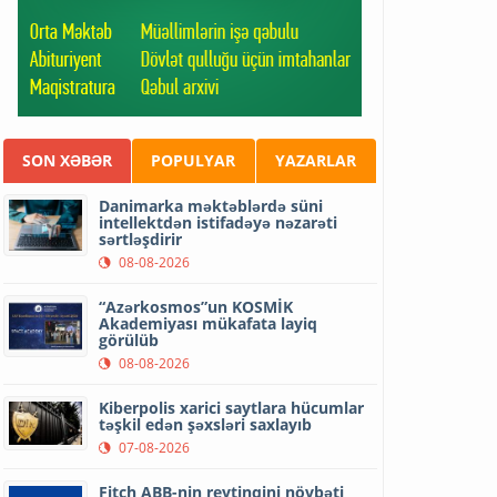
SON XƏBƏR
POPULYAR
YAZARLAR
Danimarka məktəblərdə süni
intellektdən istifadəyə nəzarəti
sərtləşdirir
08-08-2026
“Azərkosmos”un KOSMİK
Akademiyası mükafata layiq
görülüb
08-08-2026
Kiberpolis xarici saytlara hücumlar
təşkil edən şəxsləri saxlayıb
07-08-2026
Fitch ABB-nin reytinqini növbəti