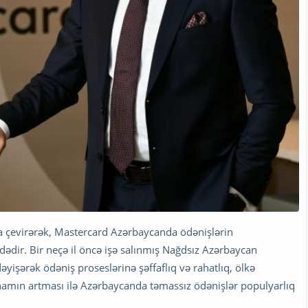
na çevirərək, Mastercard Azərbaycanda ödənişlərin
dədir. Bir neçə il öncə işə salınmış Nağdsız Azərbaycan
işərək ödəniş proseslərinə şəffaflıq və rahatlıq, ölkə
inamın artması ilə Azərbaycanda təmassız ödənişlər populyarlıq