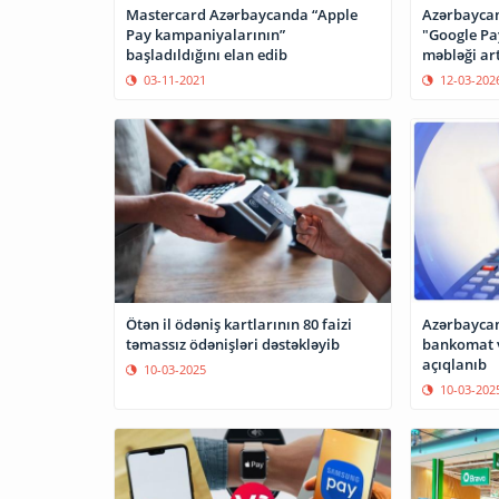
Mastercard Azərbaycanda “Apple
Azərbaycan
Pay kampaniyalarının”
"Google Pa
başladıldığını elan edib
məbləği ar
03-11-2021
12-03-202
Ötən il ödəniş kartlarının 80 faizi
Azərbaycan
təmassız ödənişləri dəstəkləyib
bankomat v
açıqlanıb
10-03-2025
10-03-202