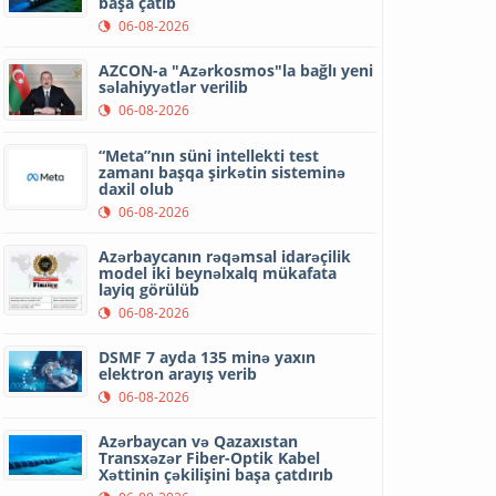
başa çatıb
06-08-2026
AZCON-a "Azərkosmos"la bağlı yeni
səlahiyyətlər verilib
06-08-2026
“Meta”nın süni intellekti test
zamanı başqa şirkətin sisteminə
daxil olub
06-08-2026
Azərbaycanın rəqəmsal idarəçilik
model iki beynəlxalq mükafata
layiq görülüb
06-08-2026
DSMF 7 ayda 135 minə yaxın
elektron arayış verib
06-08-2026
Azərbaycan və Qazaxıstan
Transxəzər Fiber-Optik Kabel
Xəttinin çəkilişini başa çatdırıb