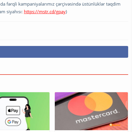
nda fərqli kampaniyalarımız çərçivəsində üstünlüklər təqdim
am siyahısı:
https://mstr.cd/gpay
)