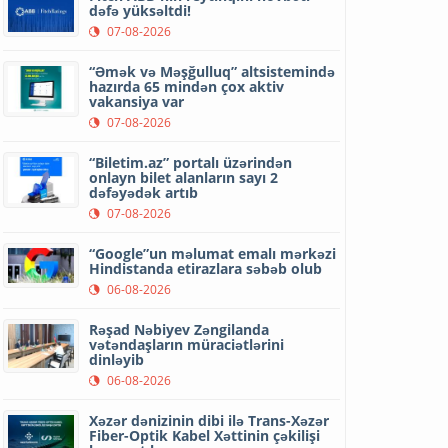
dəfə yüksəltdi!
07-08-2026
“Əmək və Məşğulluq” altsistemində
hazırda 65 mindən çox aktiv
vakansiya var
07-08-2026
“Biletim.az” portalı üzərindən
onlayn bilet alanların sayı 2
dəfəyədək artıb
07-08-2026
“Google”un məlumat emalı mərkəzi
Hindistanda etirazlara səbəb olub
06-08-2026
Rəşad Nəbiyev Zəngilanda
vətəndaşların müraciətlərini
dinləyib
06-08-2026
Xəzər dənizinin dibi ilə Trans-Xəzər
Fiber-Optik Kabel Xəttinin çəkilişi