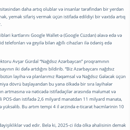
asitəsindən daha artıq olublar və insanlar tərəfindən bir yerdən
ək, yemək sifariş vermək üçün istifadə edildiyi bir vaxtda artıq
.
ləri kartlarını Google Wallet-ə (Google Cüzdan) əlavə edə və
telefonları və geyilə bilən ağıllı cihazları ilə ödəniş edə
rektoru Avşar Gürdal “Nağdsız Azərbaycan” proqramının
yının iki dəfə artdığını bildirib. “Biz Azərbaycanı nağdsız
bütün layihə və planlarımız Rəqəmsal və Nağdsız Gələcək üçün
iya dövrü başlayandan bu yana ölkədə bir sıra layihələr
nın artmasına və nəticədə istifadəçilər arasında məlumat və
li POS-dan istifadə 2,6 milyard manatdan 11 milyard manata,
zə yüksəlib. Bu artım tempi 4 il ərzində e-ticarət həcmlərinin 10
əyişikliklər vəd edir. Belə ki, 2025-ci ildə ölkə əhalisinin demək