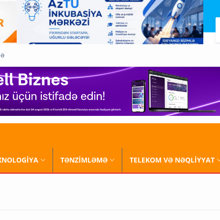
QƏ
XNOLOGİYA
TƏNZİMLƏMƏ
TELEKOM VƏ NƏQLİYYAT