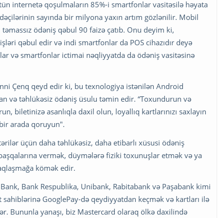
ütün internetə qoşulmaların 85%-i smartfonlar vasitəsilə həyata
adəçilərinin sayında bir milyona yaxın artım gözlənilir. Mobil
əmassız ödəniş qəbul 90 faizə çatıb. Onu deyim ki,
ləri qəbul edir və indi smartfonlar da POS cihazıdır deyə
lar və smartfonlar ictimai nəqliyyatda da ödəniş vasitəsinə
nni Çenq qeyd edir ki, bu texnologiya istənilən Android
, asan və təhlükəsiz ödəniş üsulu təmin edir. “Toxundurun və
biletinizə asanlıqla daxil olun, loyallıq kartlarınızı saxlayın
 bir arada qoruyun".
ilər üçün daha təhlükəsiz, daha etibarlı xüsusi ödəniş
 başqalarına vermək, düymələrə fiziki toxunuşlar etmək və ya
zaqlaşmağa kömək edir.
l Bank, Bank Respublika, Unibank, Rabitabank və Paşabank kimi
sahiblərinə GooglePay-də qeydiyyatdan keçmək və kartları ilə
r. Bununla yanaşı, biz Mastercard olaraq ölkə daxilində