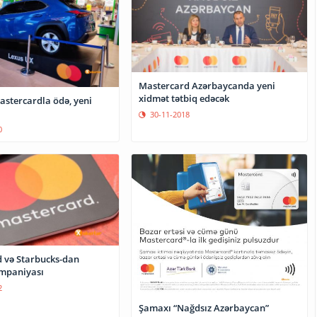
Mastercard Azərbaycanda yeni
xidmət tətbiq edəcək
stercardla ödə, yeni
30-11-2018
0
 və Starbucks-dan
mpaniyası
2
Şamaxı “Nağdsız Azərbaycan”