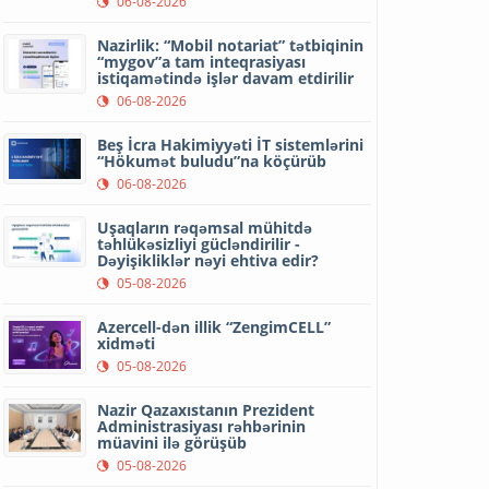
06-08-2026
Nazirlik: “Mobil notariat” tətbiqinin
“mygov”a tam inteqrasiyası
istiqamətində işlər davam etdirilir
06-08-2026
Beş İcra Hakimiyyəti İT sistemlərini
“Hökumət buludu”na köçürüb
06-08-2026
Uşaqların rəqəmsal mühitdə
təhlükəsizliyi gücləndirilir -
Dəyişikliklər nəyi ehtiva edir?
05-08-2026
Azercell-dən illik “ZengimCELL”
xidməti
05-08-2026
Nazir Qazaxıstanın Prezident
Administrasiyası rəhbərinin
müavini ilə görüşüb
05-08-2026