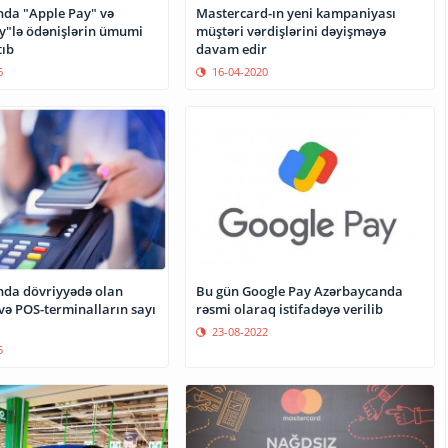
Mastercard-ın yeni kampaniyası
da "Apple Pay" və
müştəri vərdişlərini dəyişməyə
y"lə ödənişlərin ümumi
davam edir
tıb
16-04-2020
6
Bu gün Google Pay Azərbaycanda
da dövriyyədə olan
rəsmi olaraq istifadəyə verilib
ə POS-terminalların sayı
23-08-2022
5